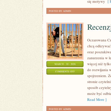
się motywy
[ R
POSTED BY ADMIN
Recenz
Oczarowana Czy
chcą odkrywać 
oraz poszukiwa
zanurzenia w le
więcej niż tyl
MARCH - 30 - 2026
do rozwijania 
ON
COMMENTS OFF
spojrzeniem. Z
RECENZJE
stronie czyteln
KSIĄŻEK
sposób czyteln
może być odbie
Read More ]
POSTED BY ADMIN