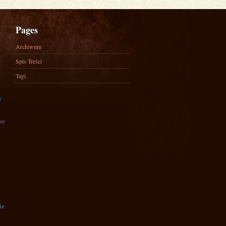
Pages
Archiwum
Spis Treści
Tagi
)
zny
ie