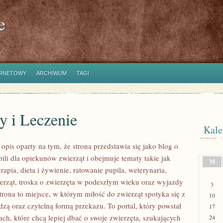
e
ERNETOWY
ARCHIWUM
TAGI
y i Leczenie
Kale
pis oparty na tym, że strona przedstawia się jako blog o
ili dla opiekunów zwierząt i obejmuje tematy takie jak
M
erapia, dieta i żywienie, ratowanie pupila, weterynaria,
erząt, troska o zwierzęta w podeszłym wieku oraz wyjazdy
3
trona to miejsce, w którym miłość do zwierząt spotyka się z
10
zą oraz czytelną formą przekazu. To portal, który powstał
17
ch, które chcą lepiej dbać o swoje zwierzęta, szukających
24