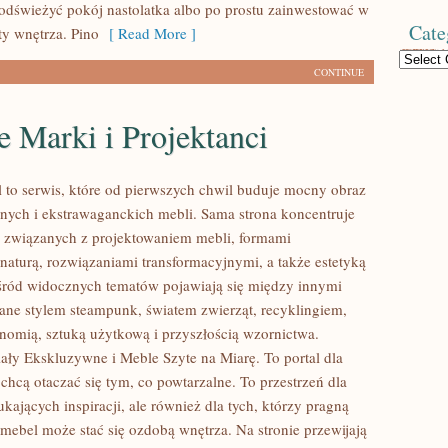
odświeżyć pokój nastolatka albo po prostu zainwestować w
Cate
ty wnętrza. Pino
[ Read More ]
Categories
CONTINUE
 Marki i Projektanci
l to serwis, które od pierwszych chwil buduje mocny obraz
lnych i ekstrawaganckich mebli. Sama strona koncentruje
h związanych z projektowaniem mebli, formami
naturą, rozwiązaniami transformacyjnymi, a także estetyką
śród widocznych tematów pojawiają się między innymi
ane stylem steampunk, światem zwierząt, recyklingiem,
nomią, sztuką użytkową i przyszłością wzornictwa.
ały Ekskluzywne i Meble Szyte na Miarę. To portal dla
 chcą otaczać się tym, co powtarzalne. To przestrzeń dla
kających inspiracji, ale również dla tych, którzy pragną
 mebel może stać się ozdobą wnętrza. Na stronie przewijają