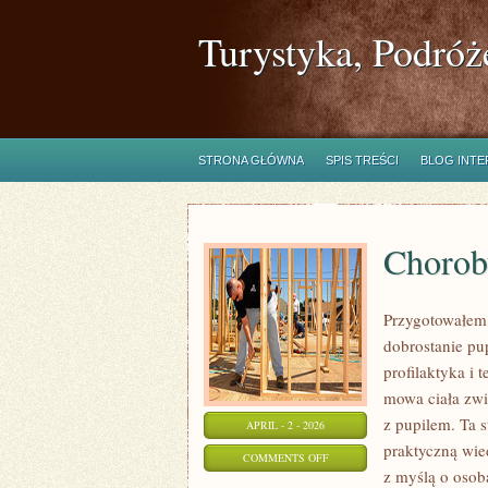
Turystyka, Podróż
STRONA GŁÓWNA
SPIS TREŚCI
BLOG INT
Chorob
Przygotowałem o
dobrostanie pup
profilaktyka i t
mowa ciała zwi
z pupilem. Ta s
APRIL - 2 - 2026
praktyczną wied
ON
COMMENTS OFF
z myślą o osoba
CHOROBY