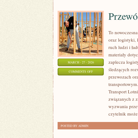
Przewó
To nowoczesna 
oraz logistyki,
ruch ludzi i ła
materiały doty
zaplecza logis
MARCH - 27 - 2026
śledzących rozw
ON
COMMENTS OFF
przewozach or
PRZEWÓZ
transportowym. 
TOWARÓW
Transport Lotn
I
związanych z 
SPEDYCJA
wyzwania przew
czytelnik może
POSTED BY ADMIN