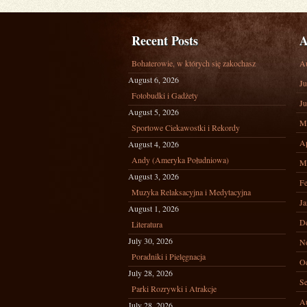
Recent Posts
A
Bohaterowie, w których się zakochasz
A
August 6, 2026
Ju
Fotobudki i Gadżety
Ju
August 5, 2026
M
Sportowe Ciekawostki i Rekordy
Ap
August 4, 2026
Andy (Ameryka Południowa)
M
August 3, 2026
Fe
Muzyka Relaksacyjna i Medytacyjna
Ja
August 1, 2026
D
Literatura
July 30, 2026
N
Poradniki i Pielęgnacja
Oc
July 28, 2026
Se
Parki Rozrywki i Atrakcje
A
July 28, 2026