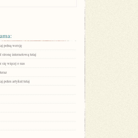
ama:
aj pełną wersję
stronę internetową tutaj
 się więcej o nas
teraz
aj pełen artykuł tutaj