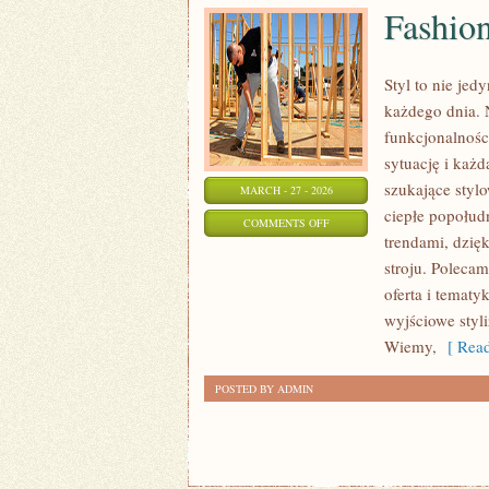
Fashion
Styl to nie je
każdego dnia. N
funkcjonalnośc
sytuację i każd
szukające styl
MARCH - 27 - 2026
ciepłe popołudn
ON
COMMENTS OFF
trendami, dzię
FASHION
stroju. Poleca
DIY
oferta i temat
I
wyjściowe styl
PRZERÓBKI
Wiemy,
[ Read
POSTED BY ADMIN