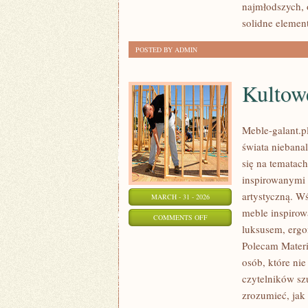
najmłodszych, 
solidne elemen
POSTED BY ADMIN
Kultowe
Meble-galant.p
świata niebana
się na tematac
inspirowanymi 
artystyczną. W
MARCH - 31 - 2026
meble inspirow
ON
COMMENTS OFF
luksusem, ergo
KULTOWE
Polecam Materi
MARKI
osób, które nie
I
czytelników szu
PROJEKTANCI
zrozumieć, jak