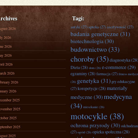
rchives
Tagi:
antyki
(27)
apteka
(27)
asertywność
(27)
ugust 2026
badania genetyczne
(31)
ly 2026
biotechnologia
(30)
ne 2026
budownictwo
(33)
ay 2026
choroby
(35)
diagnostyka
(28
ril 2026
e-commerce
(29)
Dieta
(28)
dom
(26)
arch 2026
egzaminy
(28)
farmacja
(27)
fitness medyc
genetyka
(31)
gry edukacyjne
bruary 2026
(26)
materiały
korepetycje
(28)
(27)
nuary 2026
medycyna
medyczne
(30)
ecember 2025
(34)
mieszkanie
(26)
ovember 2025
motocykle
(38)
tober 2025
ochrona przyrody
(30)
odchudzan
ptember 2025
opieka społeczna
(28)
(27)
ogród
(26)
ugust 2025