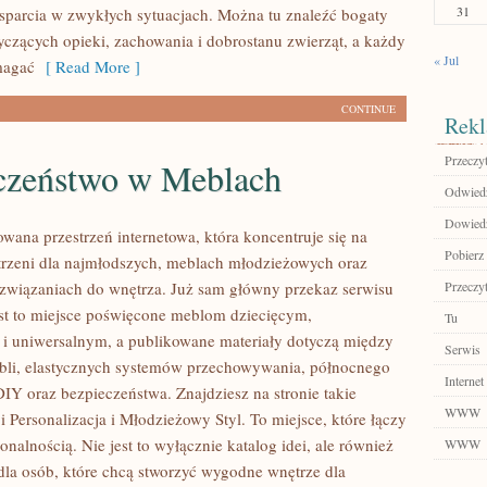
31
parcia w zwykłych sytuacjach. Można tu znaleźć bogaty
tyczących opieki, zachowania i dobrostanu zwierząt, a każdy
« Jul
magać
[ Read More ]
CONTINUE
Rekl
Przeczyt
czeństwo w Meblach
Odwiedź 
Dowiedz
wana przestrzeń internetowa, która koncentruje się na
Pobierz 
strzeni dla najmłodszych, meblach młodzieżowych oraz
związaniach do wnętrza. Już sam główny przekaz serwisu
Przeczyt
est to miejsce poświęcone meblom dziecięcym,
Tu
 uniwersalnym, a publikowane materiały dotyczą między
Serwis
bli, elastycznych systemów przechowywania, północnego
Internet
IY oraz bezpieczeństwa. Znajdziesz na stronie takie
WWW
i Personalizacja i Młodzieżowy Styl. To miejsce, które łączy
onalnością. Nie jest to wyłącznie katalog idei, ale również
WWW
dla osób, które chcą stworzyć wygodne wnętrze dla