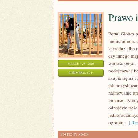
Prawo 
Portal Globex 
nieruchomości,
sprzedaż albo 
czy innego maj
wartościowych i
MARCH - 29 - 2026
podejmować bez
ON
COMMENTS OFF
skupia się na 
PRAWO
jak pozyskiwan
I
najmowanie prze
FORMALNOŚCI
Finanse i Kredy
odnajdzie treś
jednorodzinnyc
ogromne
[ Rea
POSTED BY ADMIN