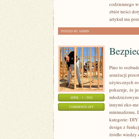
codziennego ws
I
zbiór treści do
LECZENIE
artykuł ma po
POSTED BY ADMIN
Bezpie
Pino to rozbudo
aranżacji prze
użytecznych ro
pokazuje, że j
młodzieżowym i
APRIL - 1 - 2026
innymi eko-me
ON
COMMENTS OFF
minimalizmu, D
BEZPIECZEŃSTWO
kategorie: DIY 
W
design z funkcj
MEBLACH
źródło wiedzy 