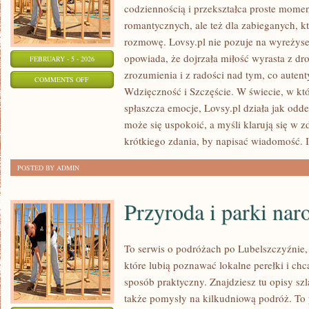
codziennością i przekształca proste momen
romantycznych, ale też dla zabieganych, k
rozmowę. Lovsy.pl nie pozuje na wyreżyse
opowiada, że dojrzała miłość wyrasta z dr
FEBRUARY - 5 - 2026
zrozumienia i z radości nad tym, co auten
ON
COMMENTS OFF
Wdzięczność i Szczęście. W świecie, w k
PRZYJAŹŃ
spłaszcza emocje, Lovsy.pl działa jak odde
może się uspokoić, a myśli klarują się w 
krótkiego zdania, by napisać wiadomość.
POSTED BY ADMIN
Przyroda i parki na
To serwis o podróżach po Lubelszczyźnie,
które lubią poznawać lokalne perełki i c
sposób praktyczny. Znajdziesz tu opisy sz
także pomysły na kilkudniową podróż. To p