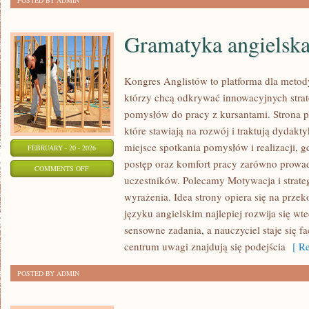
POSTED BY ADMIN
Gramatyka angielsk
Kongres Anglistów to platforma dla metod
którzy chcą odkrywać innowacyjnych strat
pomysłów do pracy z kursantami. Strona p
które stawiają na rozwój i traktują dydakt
miejsce spotkania pomysłów i realizacji, g
FEBRUARY - 20 - 2026
postęp oraz komfort pracy zarówno prowadz
ON
COMMENTS OFF
uczestników. Polecamy Motywacja i strateg
GRAMATYKA
wyrażenia. Idea strony opiera się na prze
ANGIELSKA
języku angielskim najlepiej rozwija się wt
sensowne zadania, a nauczyciel staje się f
centrum uwagi znajdują się podejścia
[ Re
POSTED BY ADMIN