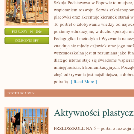
Szkoła Podstawowa w Popowie to miejsce, 
wspieraniem rozwoju. Serwis szkolapopow
placówki oraz akcentuje kierunek stara
To portret o zdobywaniu wiedzy od najwcze
poziomy edukacyjne, w duchu spokoju oraz
FEBRUARY - 10 - 2026
Pedagogika i metodyka i Wyzwania nauczy
ON
COMMENTS OFF
znajduje się młody człowiek oraz jego moż
PEDAGOGIKA
wczesnoszkolna jest tu rozumiana jako fun
I
dlatego istotne staje się świadome wspiera
METODYKA
umiejętnościach komunikacyjnych. Począte
chęć odkrywania jest najsilniejsza, a dobr
potrafią
[ Read More ]
POSTED BY ADMIN
Aktywności plastycz
PRZEDSZKOLE NA 5 – portal o rozwoju m