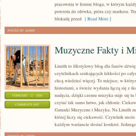
pracownia w formie bloga, w którym każd
RYSUNKU
powrotu do ołówka, pióra czy markera. Tr
blokadę przed
[ Read More ]
POSTED BY ADMIN
Muzyczne Fakty i M
Limith to lifestylowy blog dla fanów dźwi
czytelnikach szukających lekkości po całym
chcą wiedzieć więcej. To miejsce, w który
historiami, a świeże wydania łączą się z i
nadęcia, dzięki czemu muzyka staje się tu b
FEBRUARY - 21 - 2026
czytać tak samo łatwo, jak chłonie. Ciekaw
ON
COMMENTS OFF
Gatunki Muzyczne i Muzyka. Na Limith muz
MUZYCZNE
której liczy się ciekawość. Czytelnik może 
FAKTY
każdym wariancie dostać konkret. Jednego
I
MITY