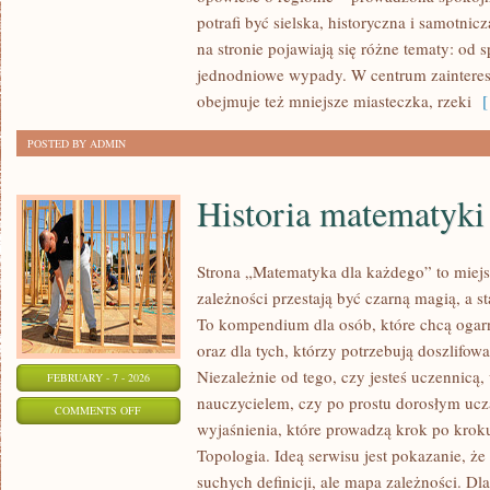
PIŁA
potrafi być sielska, historyczna i samotnic
na stronie pojawiają się różne tematy: od
jednodniowe wypady. W centrum zaintereso
obejmuje też mniejsze miasteczka, rzeki
[ 
POSTED BY ADMIN
Historia matematyki
Strona „Matematyka dla każdego” to miejs
zależności przestają być czarną magią, a st
To kompendium dla osób, które chcą ogar
oraz dla tych, którzy potrzebują doszlifo
Niezależnie od tego, czy jesteś uczennicą
FEBRUARY - 7 - 2026
nauczycielem, czy po prostu dorosłym uczą
ON
COMMENTS OFF
wyjaśnienia, które prowadzą krok po krok
HISTORIA
Topologia. Ideą serwisu jest pokazanie, że
MATEMATYKI
suchych definicji, ale mapa zależności. Dla