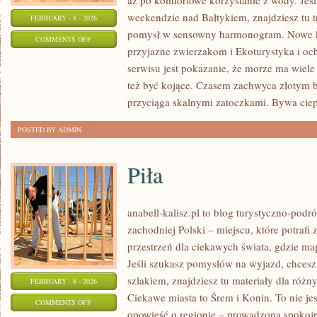
aż po komfortowe korzystanie z wody. Jeś
weekendzie nad Bałtykiem, znajdziesz tu t
FEBRUARY - 8 - 2026
pomysł w sensowny harmonogram. Nowe kat
ON
COMMENTS OFF
przyjazne zwierzakom i Ekoturystyka i o
SURFERSKI
serwisu jest pokazanie, że morze ma wiele 
RADAR
też być kojące. Czasem zachwyca złotym 
przyciąga skalnymi zatoczkami. Bywa ciep
POSTED BY ADMIN
Piła
anabell-kalisz.pl to blog turystyczno-podr
zachodniej Polski – miejscu, które potrafi
przestrzeń dla ciekawych świata, gdzie ma
Jeśli szukasz pomysłów na wyjazd, chces
szlakiem, znajdziesz tu materiały dla róż
FEBRUARY - 8 - 2026
Ciekawe miasta to Śrem i Konin. To nie jest
ON
COMMENTS OFF
opowieść o regionie – prowadzona spokojn