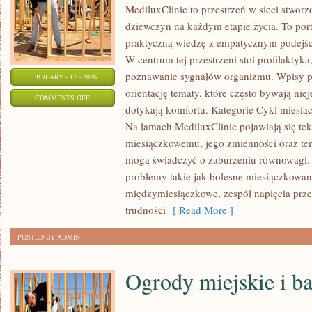
MediluxClinic to przestrzeń w sieci stwor
dziewczyn na każdym etapie życia. To port
praktyczną wiedzę z empatycznym podejś
W centrum tej przestrzeni stoi profilaktyk
poznawanie sygnałów organizmu. Wpisy po
FEBRUARY - 17 - 2026
orientację tematy, które często bywają ni
ON
COMMENTS OFF
dotykają komfortu. Kategorie Cykl miesiąc
ZDROWIE
Na łamach MediluxClinic pojawiają się te
KOBIETY
miesiączkowemu, jego zmienności oraz tem
20+,
mogą świadczyć o zaburzeniu równowagi.
30+,
problemy takie jak bolesne miesiączkowan
40+,
międzymiesiączkowe, zespół napięcia prz
50+
trudności
[ Read More ]
POSTED BY ADMIN
Ogrody miejskie i b