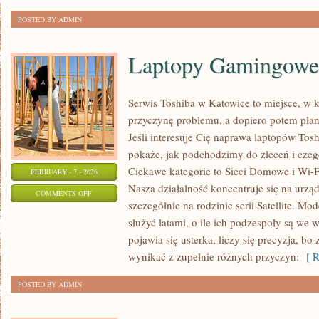
POSTED BY ADMIN
Laptopy Gamingowe
Serwis Toshiba w Katowice to miejsce, w
przyczynę problemu, a dopiero potem pla
Jeśli interesuje Cię naprawa laptopów Tos
pokaże, jak podchodzimy do zleceń i czeg
Ciekawe kategorie to Sieci Domowe i Wi-Fi
FEBRUARY - 7 - 2026
Nasza działalność koncentruje się na urzą
ON
COMMENTS OFF
szczególnie na rodzinie serii Satellite. Mo
LAPTOPY
służyć latami, o ile ich podzespoły są we 
GAMINGOWE
pojawia się usterka, liczy się precyzja, 
wynikać z zupełnie różnych przyczyn:
[ R
POSTED BY ADMIN