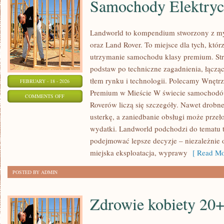
Samochody Elektry
Landworld to kompendium stworzony z my
oraz Land Rover. To miejsce dla tych, któr
utrzymanie samochodu klasy premium. Str
podstaw po techniczne zagadnienia, łączą
tłem rynku i technologii. Polecamy Wnętr
FEBRUARY - 18 - 2026
Premium w Mieście W świecie samochodów
ON
COMMENTS OFF
Roverów liczą się szczegóły. Nawet drobn
SAMOCHODY
usterkę, a zaniedbanie obsługi może przeł
ELEKTRYCZNE
wydatki. Landworld podchodzi do tematu t
PREMIUM
podejmować lepsze decyzje – niezależnie o
miejska eksploatacja, wyprawy
[ Read Mo
POSTED BY ADMIN
Zdrowie kobiety 20+