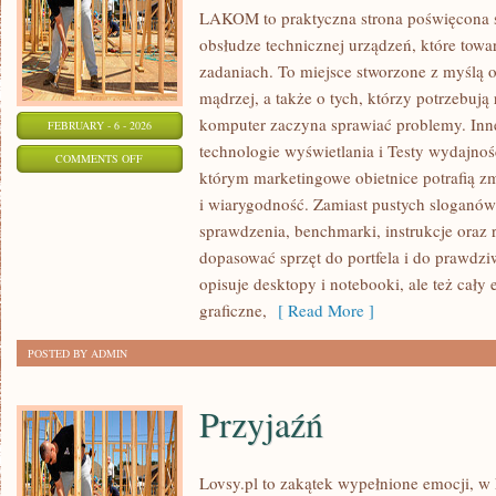
LAKOM to praktyczna strona poświęcona 
obsłudze technicznej urządzeń, które tow
zadaniach. To miejsce stworzone z myślą 
mądrzej, a także o tych, którzy potrzebują
komputer zaczyna sprawiać problemy. Inne
FEBRUARY - 6 - 2026
technologie wyświetlania i Testy wydajnoś
ON
COMMENTS OFF
którym marketingowe obietnice potrafią z
SPRZĘT
i wiarygodność. Zamiast pustych sloganów 
KOMPUTEROWY
sprawdzenia, benchmarki, instrukcje oraz
dopasować sprzęt do portfela i do praw
opisuje desktopy i notebooki, ale też cały
graficzne,
[ Read More ]
POSTED BY ADMIN
Przyjaźń
Lovsy.pl to zakątek wypełnione emocji, w 