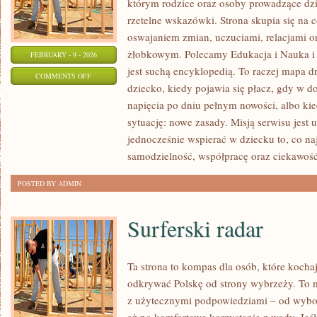
którym rodzice oraz osoby prowadzące dzi
rzetelne wskazówki. Strona skupia się na 
oswajaniem zmian, uczuciami, relacjami 
żłobkowym. Polecamy Edukacja i Nauka i Li
FEBRUARY - 9 - 2026
jest suchą encyklopedią. To raczej mapa d
ON
COMMENTS OFF
dziecko, kiedy pojawia się płacz, gdy w 
AKTYWNOŚCI
napięcia po dniu pełnym nowości, albo ki
PLASTYCZNE
sytuację: nowe zasady. Misją serwisu jest 
jednocześnie wspierać w dziecku to, co na
samodzielność, współpracę oraz ciekawoś
POSTED BY ADMIN
Surferski radar
Ta strona to kompas dla osób, które kocha
odkrywać Polskę od strony wybrzeży. To mi
z użytecznymi podpowiedziami – od wybor