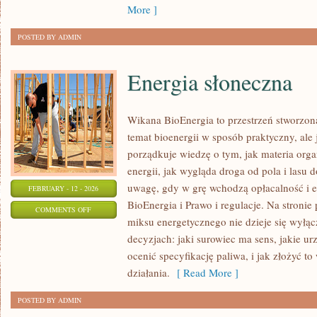
More ]
POSTED BY ADMIN
Energia słoneczna
Wikana BioEnergia to przestrzeń stworzona
temat bioenergii w sposób praktyczny, ale
porządkuje wiedzę o tym, jak materia orga
energii, jak wygląda droga od pola i lasu 
uwagę, gdy w grę wchodzą opłacalność i e
FEBRUARY - 12 - 2026
BioEnergia i Prawo i regulacje. Na stronie
ON
COMMENTS OFF
miksu energetycznego nie dzieje się wyłąc
ENERGIA
decyzjach: jaki surowiec ma sens, jakie ur
SŁONECZNA
ocenić specyfikację paliwa, i jak złożyć t
działania.
[ Read More ]
POSTED BY ADMIN