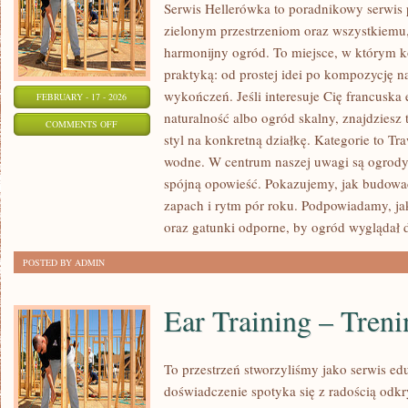
Serwis Hellerówka to poradnikowy serwis
zielonym przestrzeniom oraz wszystkiem
harmonijny ogród. To miejsce, w którym k
praktyką: od prostej idei po kompozycję n
wykończeń. Jeśli interesuje Cię francuska 
FEBRUARY - 17 - 2026
naturalność albo ogród skalny, znajdziesz 
ON
COMMENTS OFF
styl na konkretną działkę. Kategorie to T
OGRODY
wodne. W centrum naszej uwagi są ogrody 
MIEJSKIE
spójną opowieść. Pokazujemy, jak budować
I
zapach i rytm pór roku. Podpowiadamy, ja
BALKONY
oraz gatunki odporne, by ogród wyglądał 
POSTED BY ADMIN
Ear Training – Tren
To przestrzeń stworzyliśmy jako serwis e
doświadczenie spotyka się z radością odkry