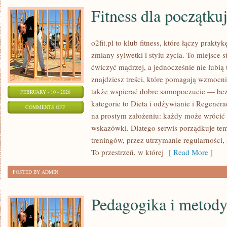
Fitness dla początku
o2fit.pl to klub fitness, które łączy prakt
zmiany sylwetki i stylu życia. To miejsce 
ćwiczyć mądrzej, a jednocześnie nie lubią 
znajdziesz treści, które pomagają wzmocnić
także wspierać dobre samopoczucie — bez 
FEBRUARY - 10 - 2026
kategorie to Dieta i odżywianie i Regeneracj
ON
COMMENTS OFF
na prostym założeniu: każdy może wrócić d
FITNESS
wskazówki. Dlatego serwis porządkuje te
DLA
treningów, przez utrzymanie regularności
POCZĄTKUJĄCYCH
To przestrzeń, w której
[ Read More ]
POSTED BY ADMIN
Pedagogika i metod