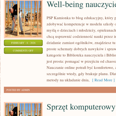
Well-being nauczyci
PSP Kamionka to blog edukacyjny, który p
zdobywać kompetencje w modelu szkoły on
myślą o dzieciach i młodzieży, opiekunach
chcą usprawnić codzienność nauki przez int
działanie zamiast ogólników, znajdziesz tu
FEBRUARY - 6 - 2026
proste schematy dobrych nawyków i spra
ON
COMMENTS OFF
kategorie to Biblioteka nauczyciela i Bibli
WELL-
jest prosta: pomagać w przejściu od chaos
BEING
Nauczanie online potrafi być komfortowe, 
NAUCZYCIELA
szczególnie wtedy, gdy brakuje planu. Dla
metody na układanie dnia,
[ Read More ]
POSTED BY ADMIN
Sprzęt komputerowy