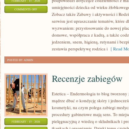
podpowiedzi dotyczące codzienności z ma
FEBRUARY - 15 - 2026
umiejętności dziecka od wieku żłobkowego 
ON
COMMENTS OFF
Zobacz także Zabawy i aktywności i Rodzi
PRAWO
serwisu jest upraszczanie tematów, które dl
I
wyzwaniem: przystosowanie do nowej plac
FORMALNOŚCI
domowe, współpraca z kadrą, a także cod
jedzeniem, snem, higieną, rutynami i bez
zestawia perspektywę rodzica i
[ Read Mo
POSTED BY ADMIN
Recenzje zabiegów
Estetica – Endermologia to blog tworzony 
mądrze dbać o kondycję skóry i jednocześn
kosmetyki, na czym polega zabiegi medycz
procedury gabinetowe mają sens. To miejs
pielęgnacyjną z wiedzą o składnikach i p
FEBRUARY - 15 - 2026
tkankach i organizmie. Dzięki temu czyte