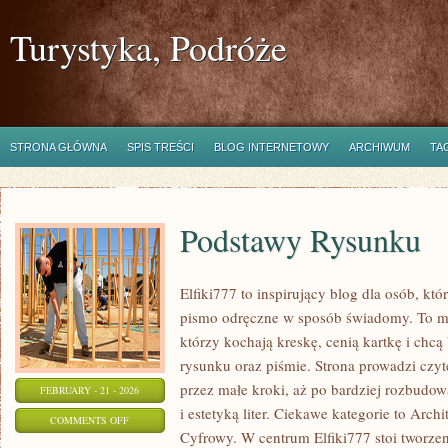
Turystyka, Podróże
STRONA GŁÓWNA
SPIS TREŚCI
BLOG INTERNETOWY
ARCHIWUM
TA
Podstawy Rysunku
Elfiki777 to inspirujący blog dla osób, któ
pismo odręczne w sposób świadomy. To mie
którzy kochają kreskę, cenią kartkę i chc
rysunku oraz piśmie. Strona prowadzi czyt
przez małe kroki, aż po bardziej rozbudo
FEBRUARY - 21 - 2026
i estetyką liter. Ciekawe kategorie to Arch
ON
COMMENTS OFF
Cyfrowy. W centrum Elfiki777 stoi tworzenie
PODSTAWY