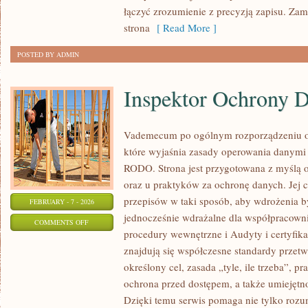
łączyć zrozumienie z precyzją zapisu. Zam
strona
[ Read More ]
POSTED BY ADMIN
Inspektor Ochrony 
Vademecum po ogólnym rozporządzeniu o 
które wyjaśnia zasady operowania danymi
RODO. Strona jest przygotowana z myślą o
oraz u praktyków za ochronę danych. Jej c
przepisów w taki sposób, aby wdrożenia b
FEBRUARY - 7 - 2026
jednocześnie wdrażalne dla współpracowni
ON
COMMENTS OFF
procedury wewnętrzne i Audyty i certyfik
INSPEKTOR
znajdują się współczesne standardy przetw
OCHRONY
określony cel, zasada „tyle, ile trzeba”, p
DANYCH
ochrona przed dostępem, a także umiejętn
(IOD)
Dzięki temu serwis pomaga nie tylko rozum