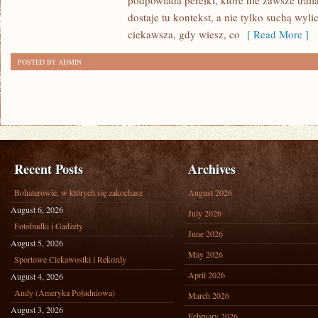
podpowiada perełki, które nie zawsze traf
dostaje tu kontekst, a nie tylko suchą wyl
ciekawsza, gdy wiesz, co
[ Read More ]
POSTED BY ADMIN
Recent Posts
Archives
Bohaterowie, w których się zakochasz
August 2026
August 6, 2026
July 2026
Fotobudki i Gadżety
June 2026
August 5, 2026
May 2026
Sportowe Ciekawostki i Rekordy
April 2026
August 4, 2026
Andy (Ameryka Południowa)
March 2026
August 3, 2026
February 2026