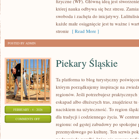
fizyczne (WF). Główną ideą jest stworzenie
TECHNIKA
której nauka odbywa się bez stresu. Zamias
swoboda i zachęta do inicjatywy. Lulitul
każde małe osiągnięcie jest tu ważne i war
stronie
[ Read More ]
POSTED BY ADMIN
Piekary Śląskie
Ta platforma to blog turystyczny poświęc
którym porządkujemy inspiracje na zwiedz
regionów. Jeśli potrzebujesz praktycznyc
eskapad albo dłuższych tras, znajdziesz tu 
naciskiem na użyteczność. To region śląsk
FEBRUARY - 4 - 2026
dla tradycji i codziennego życia. W centr
ON
COMMENTS OFF
regionu: od gęstej zabudowy po spokojne 
PIEKARY
przemysłowego po kulturę. Ten serwis poka
ŚLĄSKIE