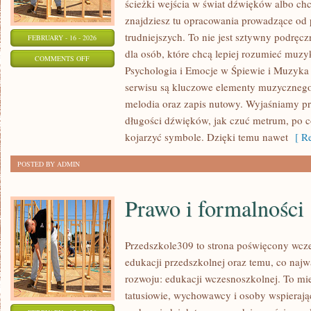
ścieżki wejścia w świat dźwięków albo ch
znajdziesz tu opracowania prowadzące od 
trudniejszych. To nie jest sztywny podręcz
FEBRUARY - 16 - 2026
dla osób, które chcą lepiej rozumieć muzy
ON
COMMENTS OFF
Psychologia i Emocje w Śpiewie i Muzyka
EAR
serwisu są kluczowe elementy muzycznego 
TRAINING
melodia oraz zapis nutowy. Wyjaśniamy p
–
długości dźwięków, jak czuć metrum, po co 
TRENING
kojarzyć symbole. Dzięki temu nawet
[ Re
SŁUCHU
POSTED BY ADMIN
Prawo i formalności
Przedszkole309 to strona poświęcony wcze
edukacji przedszkolnej oraz temu, co najw
rozwoju: edukacji wczesnoszkolnej. To mi
tatusiowie, wychowawcy i osoby wspierają