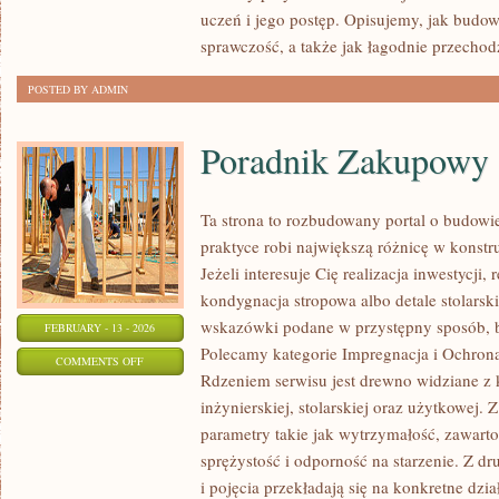
A
uczeń i jego postęp. Opisujemy, jak budow
ZDROWIE
sprawczość, a także jak łagodnie przechod
PSYCHICZNE
POSTED BY ADMIN
Poradnik Zakupowy
Ta strona to rozbudowany portal o budow
praktyce robi największą różnicę w konst
Jeżeli interesuje Cię realizacja inwestycji
kondygnacja stropowa albo detale stolarski
wskazówki podane w przystępny sposób, 
FEBRUARY - 13 - 2026
Polecamy kategorie Impregnacja i Ochron
ON
COMMENTS OFF
Rdzeniem serwisu jest drewno widziane z 
PORADNIK
inżynierskiej, stolarskiej oraz użytkowej.
ZAKUPOWY
parametry takie jak wytrzymałość, zawart
sprężystość i odporność na starzenie. Z dr
i pojęcia przekładają się na konkretne dzia