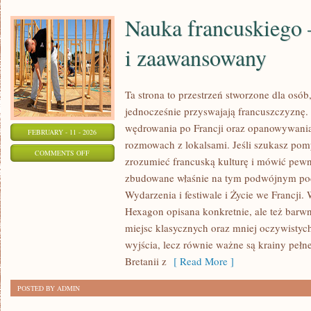
Nauka francuskiego 
i zaawansowany
Ta strona to przestrzeń stworzone dla osób
jednocześnie przyswajają francuszczyznę.
wędrowania po Francji oraz opanowywania
FEBRUARY - 11 - 2026
rozmowach z lokalsami. Jeśli szukasz pom
ON
COMMENTS OFF
zrozumieć francuską kulturę i mówić pewnie
NAUKA
zbudowane właśnie na tym podwójnym pode
FRANCUSKIEGO
Wydarzenia i festiwale i Życie we Francji. 
–
Hexagon opisana konkretnie, ale też barwni
POZIOM
miejsc klasycznych oraz mniej oczywistych
ŚREDNI
wyjścia, lecz równie ważne są krainy peł
I
Bretanii z
[ Read More ]
ZAAWANSOWANY
POSTED BY ADMIN