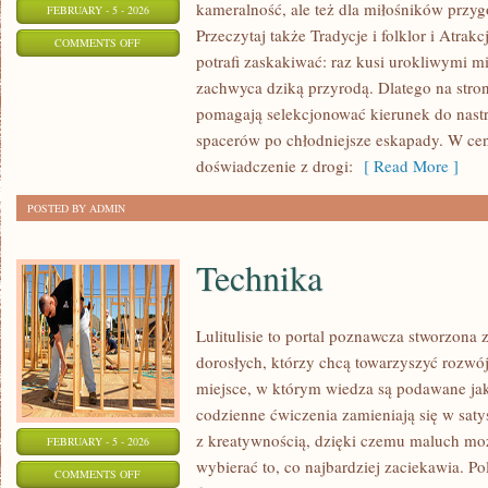
kameralność, ale też dla miłośników przygó
FEBRUARY - 5 - 2026
Przeczytaj także Tradycje i folklor i Atrak
ON
COMMENTS OFF
potrafi zaskakiwać: raz kusi urokliwymi 
PRZYRODA
zachwyca dziką przyrodą. Dlatego na stroni
I
pomagają selekcjonować kierunek do nastr
PARKI
spacerów po chłodniejsze eskapady. W ce
NARODOWE
doświadczenie z drogi:
[ Read More ]
POSTED BY ADMIN
Technika
Lulitulisie to portal poznawcza stworzona
dorosłych, którzy chcą towarzyszyć rozwó
miejsce, w którym wiedza są podawane ja
codzienne ćwiczenia zamieniają się w satys
z kreatywnością, dzięki czemu maluch moż
FEBRUARY - 5 - 2026
wybierać to, co najbardziej zaciekawia. 
ON
COMMENTS OFF