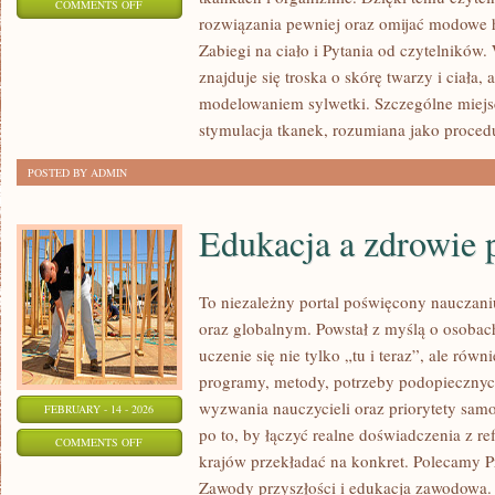
ON
COMMENTS OFF
rozwiązania pewniej oraz omijać modowe h
RECENZJE
Zabiegi na ciało i Pytania od czytelników
ZABIEGÓW
znajduje się troska o skórę twarzy i ciała,
modelowaniem sylwetki. Szczególne miej
stymulacja tkanek, rozumiana jako proced
POSTED BY ADMIN
Edukacja a zdrowie 
To niezależny portal poświęcony nauczan
oraz globalnym. Powstał z myślą o osobach
uczenie się nie tylko „tu i teraz”, ale równ
programy, metody, potrzeby podopiecznyc
wyzwania nauczycieli oraz priorytety sam
FEBRUARY - 14 - 2026
po to, by łączyć realne doświadczenia z ref
ON
COMMENTS OFF
krajów przekładać na konkret. Polecamy P
EDUKACJA
Zawody przyszłości i edukacja zawodowa.