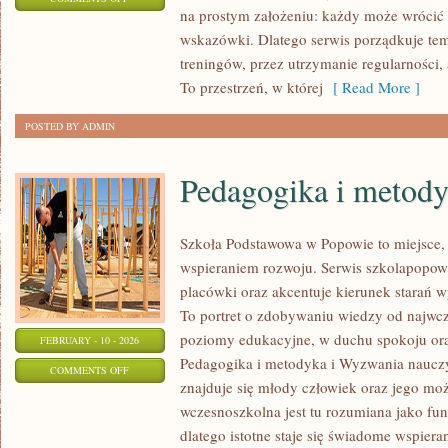
na prostym założeniu: każdy może wrócić d
FITNESS
wskazówki. Dlatego serwis porządkuje te
DLA
treningów, przez utrzymanie regularności
POCZĄTKUJĄCYCH
To przestrzeń, w której
[ Read More ]
POSTED BY ADMIN
Pedagogika i metod
Szkoła Podstawowa w Popowie to miejsce, 
wspieraniem rozwoju. Serwis szkolapopow
placówki oraz akcentuje kierunek stara
To portret o zdobywaniu wiedzy od najwcze
poziomy edukacyjne, w duchu spokoju oraz
FEBRUARY - 10 - 2026
Pedagogika i metodyka i Wyzwania nauczy
ON
COMMENTS OFF
znajduje się młody człowiek oraz jego moż
PEDAGOGIKA
wczesnoszkolna jest tu rozumiana jako fun
I
dlatego istotne staje się świadome wspiera
METODYKA