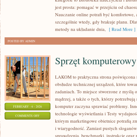
WELL-
jest prosta: pomagać w przejściu od chaos
BEING
Nauczanie online potrafi być komfortowe, 
NAUCZYCIELA
szczególnie wtedy, gdy brakuje planu. Dla
metody na układanie dnia,
[ Read More ]
POSTED BY ADMIN
Sprzęt komputerowy
LAKOM to praktyczna strona poświęcona 
obsłudze technicznej urządzeń, które tow
zadaniach. To miejsce stworzone z myślą 
mądrzej, a także o tych, którzy potrzebują
komputer zaczyna sprawiać problemy. Inne
FEBRUARY - 6 - 2026
technologie wyświetlania i Testy wydajnoś
ON
COMMENTS OFF
którym marketingowe obietnice potrafią z
SPRZĘT
i wiarygodność. Zamiast pustych sloganów 
KOMPUTEROWY
sprawdzenia, benchmarki, instrukcje oraz