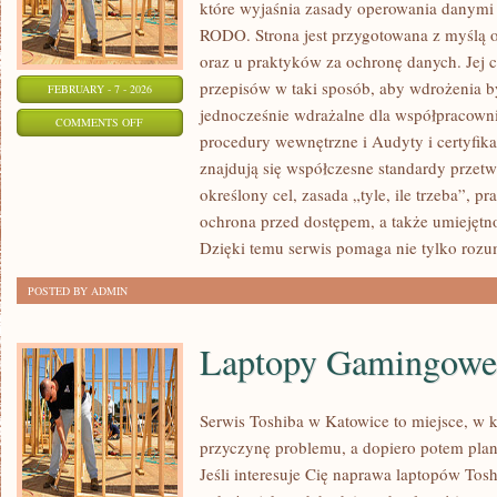
które wyjaśnia zasady operowania danymi
RODO. Strona jest przygotowana z myślą o
oraz u praktyków za ochronę danych. Jej c
przepisów w taki sposób, aby wdrożenia b
FEBRUARY - 7 - 2026
jednocześnie wdrażalne dla współpracowni
ON
COMMENTS OFF
procedury wewnętrzne i Audyty i certyfik
INSPEKTOR
znajdują się współczesne standardy przetw
OCHRONY
określony cel, zasada „tyle, ile trzeba”, p
DANYCH
ochrona przed dostępem, a także umiejętn
(IOD)
Dzięki temu serwis pomaga nie tylko rozum
POSTED BY ADMIN
Laptopy Gamingowe
Serwis Toshiba w Katowice to miejsce, w
przyczynę problemu, a dopiero potem pla
Jeśli interesuje Cię naprawa laptopów Tos