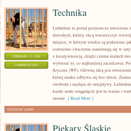
Technika
Lulitulisie to portal poznawcza stworzona
dorosłych, którzy chcą towarzyszyć rozwó
miejsce, w którym wiedza są podawane ja
codzienne ćwiczenia zamieniają się w satys
z kreatywnością, dzięki czemu maluch moż
FEBRUARY - 5 - 2026
wybierać to, co najbardziej zaciekawia. 
ON
COMMENTS OFF
fizyczne (WF). Główną ideą jest stworzenie
TECHNIKA
której nauka odbywa się bez stresu. Zamias
swoboda i zachęta do inicjatywy. Lulitul
każde małe osiągnięcie jest tu ważne i war
stronie
[ Read More ]
POSTED BY ADMIN
Piekary Śląskie