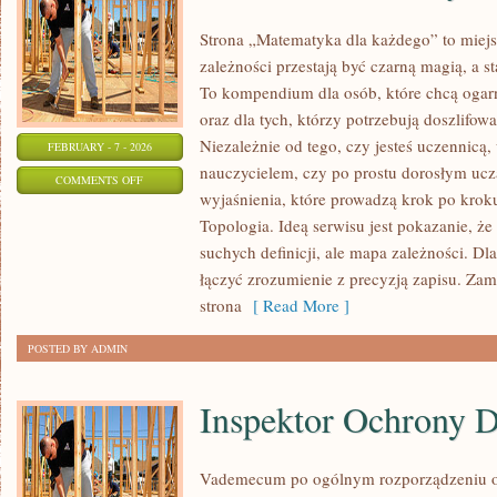
Strona „Matematyka dla każdego” to miejs
zależności przestają być czarną magią, a st
To kompendium dla osób, które chcą ogar
oraz dla tych, którzy potrzebują doszlifo
Niezależnie od tego, czy jesteś uczennicą
FEBRUARY - 7 - 2026
nauczycielem, czy po prostu dorosłym uczą
ON
COMMENTS OFF
wyjaśnienia, które prowadzą krok po krok
HISTORIA
Topologia. Ideą serwisu jest pokazanie, że
MATEMATYKI
suchych definicji, ale mapa zależności. Dla
łączyć zrozumienie z precyzją zapisu. Zam
strona
[ Read More ]
POSTED BY ADMIN
Inspektor Ochrony 
Vademecum po ogólnym rozporządzeniu o 