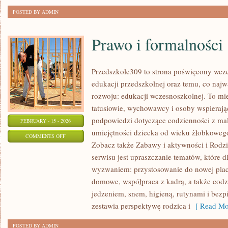
POSTED BY ADMIN
Prawo i formalności
Przedszkole309 to strona poświęcony wcze
edukacji przedszkolnej oraz temu, co najw
rozwoju: edukacji wczesnoszkolnej. To mi
tatusiowie, wychowawcy i osoby wspierają
podpowiedzi dotyczące codzienności z ma
FEBRUARY - 15 - 2026
umiejętności dziecka od wieku żłobkowego 
ON
COMMENTS OFF
Zobacz także Zabawy i aktywności i Rodzi
PRAWO
serwisu jest upraszczanie tematów, które dl
I
wyzwaniem: przystosowanie do nowej plac
FORMALNOŚCI
domowe, współpraca z kadrą, a także cod
jedzeniem, snem, higieną, rutynami i bez
zestawia perspektywę rodzica i
[ Read Mo
POSTED BY ADMIN