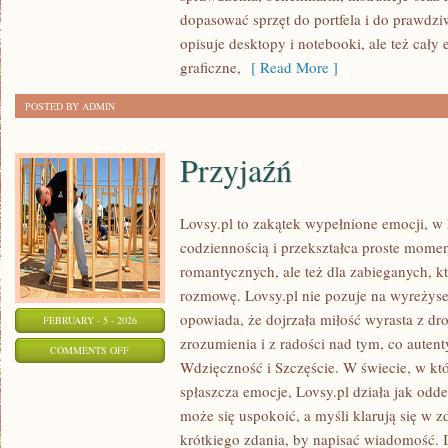
dopasować sprzęt do portfela i do praw
opisuje desktopy i notebooki, ale też cały
graficzne,
[ Read More ]
POSTED BY ADMIN
Przyjaźń
Lovsy.pl to zakątek wypełnione emocji, w 
codziennością i przekształca proste momen
romantycznych, ale też dla zabieganych, k
rozmowę. Lovsy.pl nie pozuje na wyreżyse
opowiada, że dojrzała miłość wyrasta z dr
FEBRUARY - 5 - 2026
zrozumienia i z radości nad tym, co auten
ON
COMMENTS OFF
Wdzięczność i Szczęście. W świecie, w k
PRZYJAŹŃ
spłaszcza emocje, Lovsy.pl działa jak odde
może się uspokoić, a myśli klarują się w 
krótkiego zdania, by napisać wiadomość.