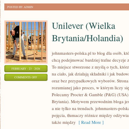
POSTED BY ADMIN
Unilever (Wielka
Brytania/Holandia)
johnmasters-polska.pl to blog dla osób, kt
chcą podejmować bardziej trafne decyzje 
To miejsce stworzone z myślą o tych, którz
FEBRUARY - 23 - 2026
na ciało, jak działają składniki i jak bud
ON
COMMENTS OFF
oraz bez przypadkowych wyborów. Strona s
UNILEVER
rozumianej jako proces, w którym liczy się 
(WIELKA
Polecamy Procter & Gamble (P&G) (USA) 
BRYTANIA/HOLANDIA)
Brytania). Motywem przewodnim bloga jest
a nie tylko na trendach. johnmasters-pol
pojęcia, tłumaczy różnice między odżywi
także między
[ Read More ]