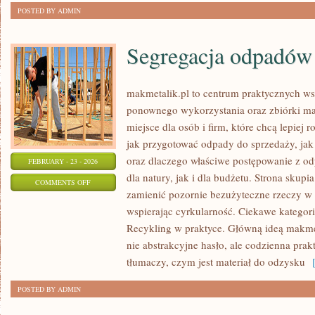
POSTED BY ADMIN
Segregacja odpadów
makmetalik.pl to centrum praktycznych 
ponownego wykorzystania oraz zbiórki mat
miejsce dla osób i firm, które chcą lepiej 
jak przygotować odpady do sprzedaży, jak 
oraz dlaczego właściwe postępowanie z o
FEBRUARY - 23 - 2026
dla natury, jak i dla budżetu. Strona skupia
ON
COMMENTS OFF
zamienić pozornie bezużyteczne rzeczy w 
SEGREGACJA
wspierając cyrkularność. Ciekawe kategor
ODPADÓW
Recykling w praktyce. Główną ideą makmetal
nie abstrakcyjne hasło, ale codzienna pra
tłumaczy, czym jest materiał do odzysku
[
POSTED BY ADMIN