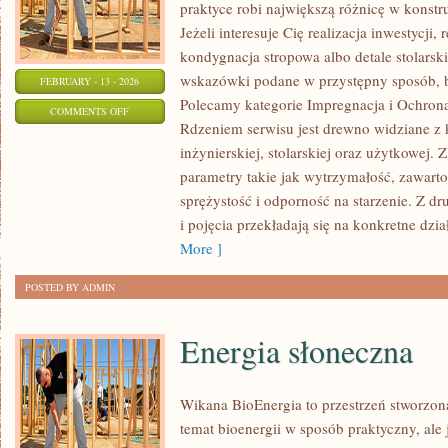
praktyce robi największą różnicę w konst
Jeżeli interesuje Cię realizacja inwestycji
kondygnacja stropowa albo detale stolarski
wskazówki podane w przystępny sposób, 
FEBRUARY - 13 - 2026
Polecamy kategorie Impregnacja i Ochron
ON
COMMENTS OFF
Rdzeniem serwisu jest drewno widziane z 
PORADNIK
inżynierskiej, stolarskiej oraz użytkowej.
ZAKUPOWY
parametry takie jak wytrzymałość, zawart
sprężystość i odporność na starzenie. Z dr
i pojęcia przekładają się na konkretne dzia
More ]
POSTED BY ADMIN
Energia słoneczna
Wikana BioEnergia to przestrzeń stworzona
temat bioenergii w sposób praktyczny, ale