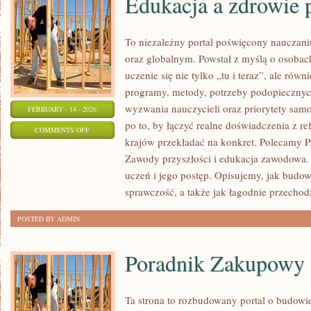
Edukacja a zdrowie 
To niezależny portal poświęcony nauczan
oraz globalnym. Powstał z myślą o osobach
uczenie się nie tylko „tu i teraz”, ale równ
programy, metody, potrzeby podopiecznyc
wyzwania nauczycieli oraz priorytety sam
FEBRUARY - 14 - 2026
po to, by łączyć realne doświadczenia z ref
ON
COMMENTS OFF
krajów przekładać na konkret. Polecamy P
EDUKACJA
Zawody przyszłości i edukacja zawodowa.
A
uczeń i jego postęp. Opisujemy, jak budow
ZDROWIE
sprawczość, a także jak łagodnie przechod
PSYCHICZNE
POSTED BY ADMIN
Poradnik Zakupowy
Ta strona to rozbudowany portal o budow