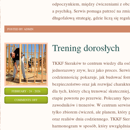
odpoczynkiem, między ćwiczeniami z obci
I
a psychiką. Serwis pomaga patrzeć na zmia
ODŻYWKI
długofalową strategię, gdzie liczą się regul
POSTED BY ADMIN
Trening dorosłych
TKKF Sieraków to centrum wiedzy dla osób,
jednorazowy zryw, lecz jako proces. Serwi
codziennością: pokazuje, jak budować for
bezpieczeństwo oraz jak rozwijać charakter
dla tych, którzy chcą trenować skuteczniej,
FEBRUARY - 24 - 2026
etapie powrotu po przerwie. Polecamy Spor
ON
COMMENTS OFF
zawodników i trenerów. W centrum serwisu s
TRENING
tylko zbiorem ćwiczeń, ale planem, któr
DOROSŁYCH
oraz realiów dnia codziennego. TKKF Si
harmonogram w sposób, który uwzględnia