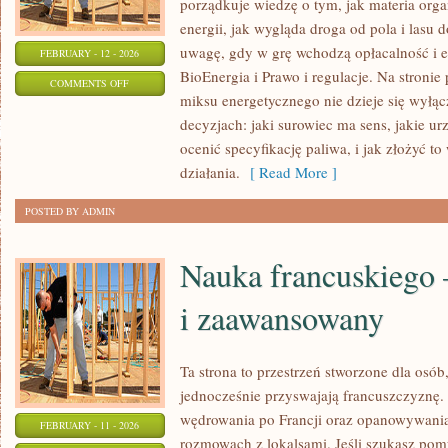
porządkuje wiedzę o tym, jak materia orga
energii, jak wygląda droga od pola i lasu 
uwagę, gdy w grę wchodzą opłacalność i e
FEBRUARY - 12 - 2026
BioEnergia i Prawo i regulacje. Na stronie
ON
COMMENTS OFF
miksu energetycznego nie dzieje się wyłąc
ENERGIA
decyzjach: jaki surowiec ma sens, jakie ur
SŁONECZNA
ocenić specyfikację paliwa, i jak złożyć t
działania.
[ Read More ]
POSTED BY ADMIN
Nauka francuskiego 
i zaawansowany
Ta strona to przestrzeń stworzone dla osób
jednocześnie przyswajają francuszczyznę.
wędrowania po Francji oraz opanowywania
FEBRUARY - 11 - 2026
rozmowach z lokalsami. Jeśli szukasz pom