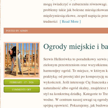
20+,
mogą świadczyć o zaburzeniu równowagi.
30+,
problemy takie jak bolesne miesiączkowan
40+,
międzymiesiączkowe, zespół napięcia prz
50+
trudności
[ Read More ]
POSTED BY ADMIN
Ogrody miejskie i b
Serwis Hellerówka to poradnikowy serwis
zielonym przestrzeniom oraz wszystkiem
harmonijny ogród. To miejsce, w którym k
praktyką: od prostej idei po kompozycję n
wykończeń. Jeśli interesuje Cię francuska 
FEBRUARY - 17 - 2026
naturalność albo ogród skalny, znajdziesz 
ON
COMMENTS OFF
styl na konkretną działkę. Kategorie to T
OGRODY
wodne. W centrum naszej uwagi są ogrody 
MIEJSKIE
spójną opowieść. Pokazujemy, jak budować
I