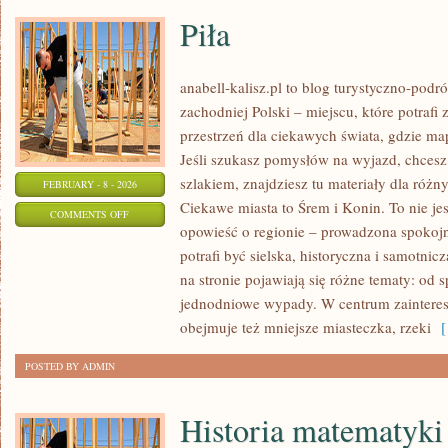
Piła
anabell-kalisz.pl to blog turystyczno-podr
zachodniej Polski – miejscu, które potrafi
przestrzeń dla ciekawych świata, gdzie ma
Jeśli szukasz pomysłów na wyjazd, chces
szlakiem, znajdziesz tu materiały dla róż
FEBRUARY - 8 - 2026
Ciekawe miasta to Śrem i Konin. To nie jest
ON
COMMENTS OFF
opowieść o regionie – prowadzona spokojn
PIŁA
potrafi być sielska, historyczna i samotnic
na stronie pojawiają się różne tematy: od
jednodniowe wypady. W centrum zaintereso
obejmuje też mniejsze miasteczka, rzeki
[ 
POSTED BY ADMIN
Historia matematyki