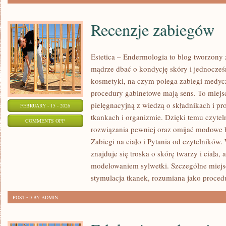
Recenzje zabiegów
Estetica – Endermologia to blog tworzony 
mądrze dbać o kondycję skóry i jednocześn
kosmetyki, na czym polega zabiegi medycz
procedury gabinetowe mają sens. To miejs
pielęgnacyjną z wiedzą o składnikach i p
FEBRUARY - 15 - 2026
tkankach i organizmie. Dzięki temu czyte
ON
COMMENTS OFF
rozwiązania pewniej oraz omijać modowe h
RECENZJE
Zabiegi na ciało i Pytania od czytelników
ZABIEGÓW
znajduje się troska o skórę twarzy i ciała,
modelowaniem sylwetki. Szczególne miej
stymulacja tkanek, rozumiana jako proced
POSTED BY ADMIN