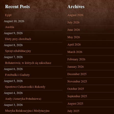
Recent Posts
Archives
Egipt
August 2026
August 10, 2026
July 2026
Austria
June 2026
August 9, 2026
May 2026
Diety przy chorobach
April 2026
August 8, 2026
Sprzęt rehabilitacyjny
March 2026
August 7, 2026
February 2026
Bohaterowie, w których się zakochasz
January 2026
August 6, 2026
December 2025
Fotobudki i Gadżety
August 5, 2026
November 2025
Sportowe Ciekawostki i Rekordy
October 2025
August 4, 2026
September 2025
Andy (Ameryka Południowa)
August 2025
August 3, 2026
Muzyka Relaksacyjna i Medytacyjna
July 2025