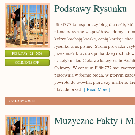
Podstawy Rysunku
Elfiki777 to inspirujący blog dla osób, któ
pismo odręczne w sposób świadomy. To mie
którzy kochają kreskę, cenią kartkę i chc
rysunku oraz piśmie. Strona prowadzi czyt
przez małe kroki, aż po bardziej rozbudo
FEBRUARY - 21 - 2026
i estetyką liter. Ciekawe kategorie to Arch
ON
COMMENTS OFF
Cyfrowy. W centrum Elfiki777 stoi tworzenie
PODSTAWY
pracownia w formie bloga, w którym każd
RYSUNKU
powrotu do ołówka, pióra czy markera. Tr
blokadę przed
[ Read More ]
POSTED BY ADMIN
Muzyczne Fakty i M