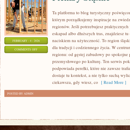
Ta platforma to blog turystyczny poświęc
którym porządkujemy inspiracje na zwiedz
regionów. Jeśli potrzebujesz praktycznyc
eskapad albo dłuższych tras, znajdziesz tu 
naciskiem na użyteczność. To region śląsk
FEBRUARY - 4 - 2026
dla tradycji i codziennego życia. W centr
ON
COMMENTS OFF
regionu: od gęstej zabudowy po spokojne 
PIEKARY
przemysłowego po kulturę. Ten serwis poka
ŚLĄSKIE
podpowiada perełki, które nie zawsze traf
dostaje tu kontekst, a nie tylko suchą wyl
ciekawsza, gdy wiesz, co
[ Read More ]
POSTED BY ADMIN