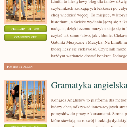
Limith to lifestylowy blog dla fanów dźwi
czytelnikach szukających lekkości po całym
chcą wiedzieć więcej. To miejsce, w który
historiami, a świeże wydania łączą się z i
nadęcia, dzięki czemu muzyka staje się tu b
FEBRUARY - 21 - 2026
czytać tak samo łatwo, jak chłonie. Ciekaw
ON
COMMENTS OFF
Gatunki Muzyczne i Muzyka. Na Limith muz
MUZYCZNE
której liczy się ciekawość. Czytelnik może 
FAKTY
każdym wariancie dostać konkret. Jednego
I
MITY
POSTED BY ADMIN
Gramatyka angielsk
Kongres Anglistów to platforma dla metod
którzy chcą odkrywać innowacyjnych strat
pomysłów do pracy z kursantami. Strona p
które stawiają na rozwój i traktują dydakt