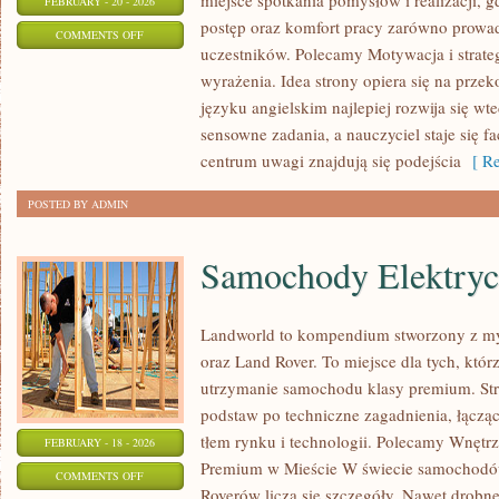
miejsce spotkania pomysłów i realizacji, g
FEBRUARY - 20 - 2026
postęp oraz komfort pracy zarówno prowadz
ON
COMMENTS OFF
uczestników. Polecamy Motywacja i strateg
GRAMATYKA
wyrażenia. Idea strony opiera się na prze
ANGIELSKA
języku angielskim najlepiej rozwija się wt
sensowne zadania, a nauczyciel staje się f
centrum uwagi znajdują się podejścia
[ Re
POSTED BY ADMIN
Samochody Elektry
Landworld to kompendium stworzony z my
oraz Land Rover. To miejsce dla tych, któr
utrzymanie samochodu klasy premium. Str
podstaw po techniczne zagadnienia, łączą
tłem rynku i technologii. Polecamy Wnętr
FEBRUARY - 18 - 2026
Premium w Mieście W świecie samochodów
ON
COMMENTS OFF
Roverów liczą się szczegóły. Nawet drobn