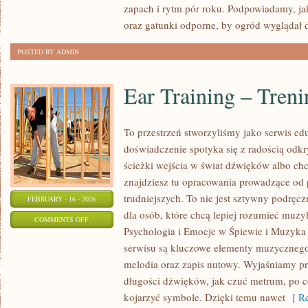
zapach i rytm pór roku. Podpowiadamy, ja
BALKONY
oraz gatunki odporne, by ogród wyglądał 
POSTED BY ADMIN
Ear Training – Tren
To przestrzeń stworzyliśmy jako serwis e
doświadczenie spotyka się z radością odkry
ścieżki wejścia w świat dźwięków albo ch
znajdziesz tu opracowania prowadzące od 
trudniejszych. To nie jest sztywny podręcz
FEBRUARY - 16 - 2026
dla osób, które chcą lepiej rozumieć muzy
ON
COMMENTS OFF
Psychologia i Emocje w Śpiewie i Muzyka
EAR
serwisu są kluczowe elementy muzycznego 
TRAINING
melodia oraz zapis nutowy. Wyjaśniamy p
–
długości dźwięków, jak czuć metrum, po co 
TRENING
kojarzyć symbole. Dzięki temu nawet
[ Re
SŁUCHU