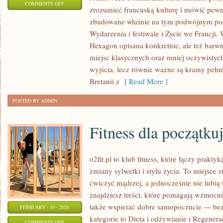
ON
COMMENTS OFF
zrozumieć francuską kulturę i mówić pewnie
NAUKA
zbudowane właśnie na tym podwójnym pode
FRANCUSKIEGO
Wydarzenia i festiwale i Życie we Francji. 
–
Hexagon opisana konkretnie, ale też barwni
POZIOM
miejsc klasycznych oraz mniej oczywistych
ŚREDNI
wyjścia, lecz równie ważne są krainy peł
I
Bretanii z
[ Read More ]
ZAAWANSOWANY
POSTED BY ADMIN
Fitness dla początku
o2fit.pl to klub fitness, które łączy prakt
zmiany sylwetki i stylu życia. To miejsce 
ćwiczyć mądrzej, a jednocześnie nie lubią 
znajdziesz treści, które pomagają wzmocnić
także wspierać dobre samopoczucie — bez 
FEBRUARY - 10 - 2026
kategorie to Dieta i odżywianie i Regeneracj
ON
COMMENTS OFF