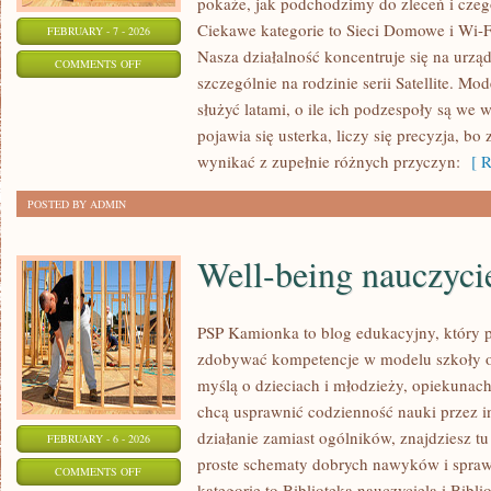
pokaże, jak podchodzimy do zleceń i czeg
Ciekawe kategorie to Sieci Domowe i Wi-Fi
FEBRUARY - 7 - 2026
Nasza działalność koncentruje się na urzą
ON
COMMENTS OFF
szczególnie na rodzinie serii Satellite. Mo
LAPTOPY
służyć latami, o ile ich podzespoły są we 
GAMINGOWE
pojawia się usterka, liczy się precyzja, 
wynikać z zupełnie różnych przyczyn:
[ R
POSTED BY ADMIN
Well-being nauczyci
PSP Kamionka to blog edukacyjny, który p
zdobywać kompetencje w modelu szkoły on
myślą o dzieciach i młodzieży, opiekunach
chcą usprawnić codzienność nauki przez int
działanie zamiast ogólników, znajdziesz tu
FEBRUARY - 6 - 2026
proste schematy dobrych nawyków i spra
ON
COMMENTS OFF
kategorie to Biblioteka nauczyciela i Bibli