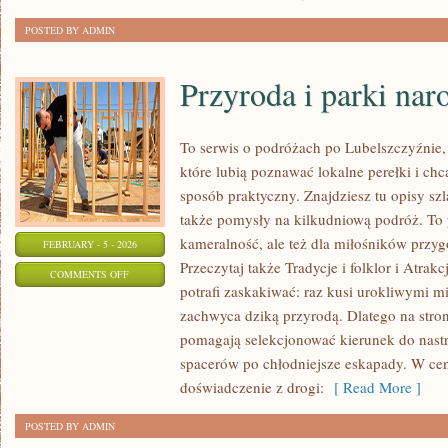
POSTED BY ADMIN
Przyroda i parki na
To serwis o podróżach po Lubelszczyźnie,
które lubią poznawać lokalne perełki i c
sposób praktyczny. Znajdziesz tu opisy sz
także pomysły na kilkudniową podróż. To p
kameralność, ale też dla miłośników przygó
FEBRUARY - 5 - 2026
Przeczytaj także Tradycje i folklor i Atrak
ON
COMMENTS OFF
potrafi zaskakiwać: raz kusi urokliwymi 
PRZYRODA
zachwyca dziką przyrodą. Dlatego na stroni
I
pomagają selekcjonować kierunek do nastr
PARKI
spacerów po chłodniejsze eskapady. W ce
NARODOWE
doświadczenie z drogi:
[ Read More ]
POSTED BY ADMIN