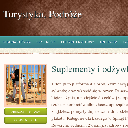
Turystyka, Podróże
STRONA GŁÓWNA
SPIS TREŚCI
BLOG INTERNETOWY
ARCHIWUM
TA
Suplementy i odżyw
12ton.pl to platforma dla osób, które chc
sylwetkę oraz wkręcić się w rower. To serwi
higieną życia, a podejście do celów jest op
szukasz konkretów albo chcesz uporządko
znajdziesz pomysły dopasowane do codzien
FEBRUARY - 24 - 2026
plakatu. Kategorie dla każdego to Sprzęt fit
ON
COMMENTS OFF
Rowerem. Sednem 12ton.pl jest zdrowy ro
SUPLEMENTY