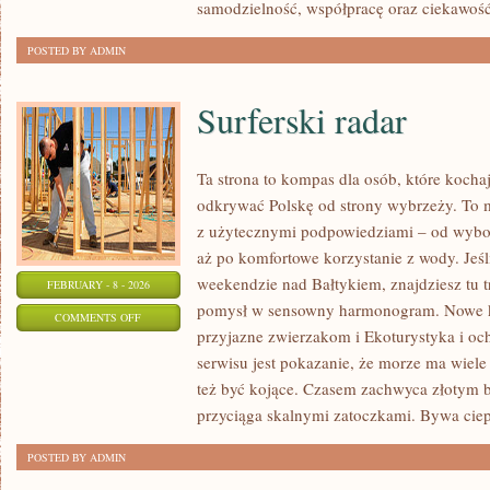
samodzielność, współpracę oraz ciekawoś
POSTED BY ADMIN
Surferski radar
Ta strona to kompas dla osób, które kocha
odkrywać Polskę od strony wybrzeży. To mi
z użytecznymi podpowiedziami – od wybor
aż po komfortowe korzystanie z wody. Jeś
weekendzie nad Bałtykiem, znajdziesz tu t
FEBRUARY - 8 - 2026
pomysł w sensowny harmonogram. Nowe kat
ON
COMMENTS OFF
przyjazne zwierzakom i Ekoturystyka i o
SURFERSKI
serwisu jest pokazanie, że morze ma wiele 
RADAR
też być kojące. Czasem zachwyca złotym 
przyciąga skalnymi zatoczkami. Bywa ciep
POSTED BY ADMIN