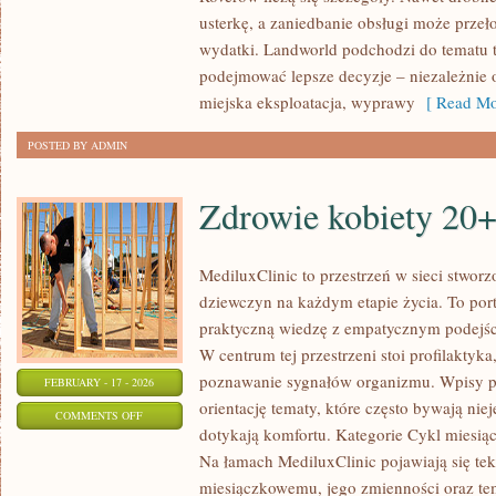
SAMOCHODY
usterkę, a zaniedbanie obsługi może przeł
ELEKTRYCZNE
wydatki. Landworld podchodzi do tematu t
PREMIUM
podejmować lepsze decyzje – niezależnie o
miejska eksploatacja, wyprawy
[ Read Mo
POSTED BY ADMIN
Zdrowie kobiety 20+
MediluxClinic to przestrzeń w sieci stwor
dziewczyn na każdym etapie życia. To port
praktyczną wiedzę z empatycznym podejś
W centrum tej przestrzeni stoi profilaktyk
poznawanie sygnałów organizmu. Wpisy po
FEBRUARY - 17 - 2026
orientację tematy, które często bywają ni
ON
COMMENTS OFF
dotykają komfortu. Kategorie Cykl miesiąc
ZDROWIE
Na łamach MediluxClinic pojawiają się te
KOBIETY
miesiączkowemu, jego zmienności oraz tem