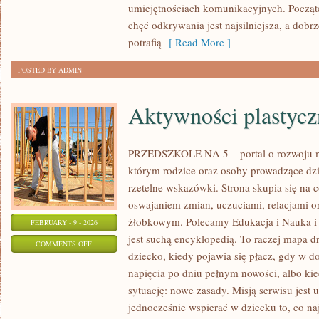
umiejętnościach komunikacyjnych. Począte
chęć odkrywania jest najsilniejsza, a dobr
potrafią
[ Read More ]
POSTED BY ADMIN
Aktywności plastycz
PRZEDSZKOLE NA 5 – portal o rozwoju m
którym rodzice oraz osoby prowadzące dzi
rzetelne wskazówki. Strona skupia się na 
oswajaniem zmian, uczuciami, relacjami 
żłobkowym. Polecamy Edukacja i Nauka i Li
FEBRUARY - 9 - 2026
jest suchą encyklopedią. To raczej mapa d
ON
COMMENTS OFF
dziecko, kiedy pojawia się płacz, gdy w 
AKTYWNOŚCI
napięcia po dniu pełnym nowości, albo ki
PLASTYCZNE
sytuację: nowe zasady. Misją serwisu jest 
jednocześnie wspierać w dziecku to, co na