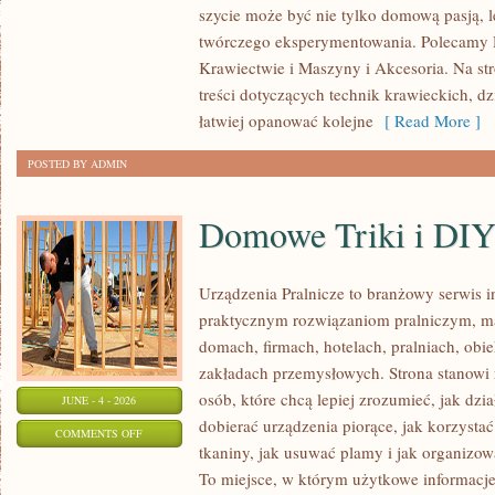
szycie może być nie tylko domową pasją, l
DOMOWE
twórczego eksperymentowania. Polecamy Hi
Krawiectwie i Maszyny i Akcesoria. Na st
treści dotyczących technik krawieckich, 
łatwiej opanować kolejne
[ Read More ]
POSTED BY ADMIN
Domowe Triki i DI
Urządzenia Pralnicze to branżowy serwis 
praktycznym rozwiązaniom pralniczym,
domach, firmach, hotelach, pralniach, obi
zakładach przemysłowych. Strona stanowi
osób, które chcą lepiej zrozumieć, jak dzia
JUNE - 4 - 2026
dobierać urządzenia piorące, jak korzystać
ON
COMMENTS OFF
tkaniny, jak usuwać plamy i jak organizo
DOMOWE
To miejsce, w którym użytkowe informacje 
TRIKI