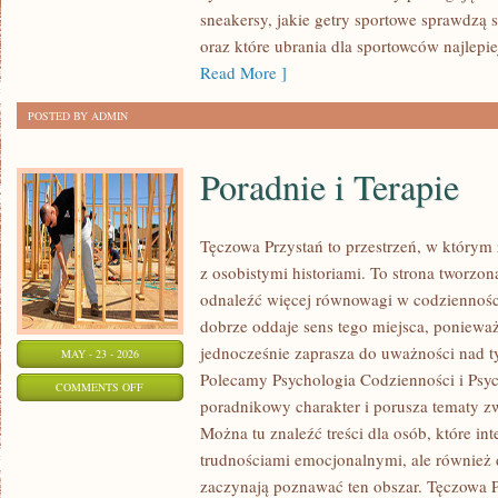
PRODUKTÓW
sneakersy, jakie getry sportowe sprawdzą 
oraz które ubrania dla sportowców najlep
Read More ]
POSTED BY ADMIN
Poradnie i Terapie
Tęczowa Przystań to przestrzeń, w którym 
z osobistymi historiami. To strona tworzon
odnaleźć więcej równowagi w codziennoś
dobrze oddaje sens tego miejsca, ponieważ 
jednocześnie zaprasza do uważności nad ty
MAY - 23 - 2026
Polecamy Psychologia Codzienności i Psych
ON
COMMENTS OFF
poradnikowy charakter i porusza tematy z
PORADNIE
Można tu znaleźć treści dla osób, które in
I
trudnościami emocjonalnymi, ale również d
TERAPIE
zaczynają poznawać ten obszar. Tęczowa P