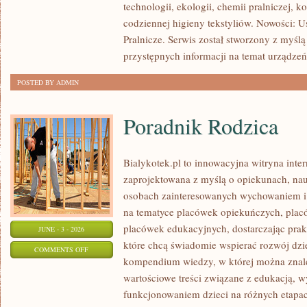
technologii, ekologii, chemii pralniczej, k
I
codziennej higieny tekstyliów. Nowości: 
DIY
Pralnicze. Serwis został stworzony z myślą
przystępnych informacji na temat urządzeń 
POSTED BY ADMIN
Poradnik Rodzica
Bialykotek.pl to innowacyjna witryna inter
zaprojektowana z myślą o opiekunach, nau
osobach zainteresowanych wychowaniem i 
na tematyce placówek opiekuńczych, plac
placówek edukacyjnych, dostarczając prakt
JUNE - 3 - 2026
które chcą świadomie wspierać rozwój dzi
ON
COMMENTS OFF
kompendium wiedzy, w której można znaleź
PORADNIK
wartościowe treści związane z edukacją,
RODZICA
funkcjonowaniem dzieci na różnych etapac