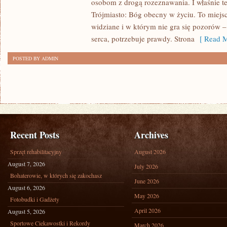
osobom z drogą rozeznawania. I właśnie t
GASTRONOMIA
Trójmiasto: Bóg obecny w życiu. To miejsc
POMORZA
widziane i w którym nie gra się pozorów 
serca, potrzebuje prawdy. Strona
[ Read M
POSTED BY ADMIN
Recent Posts
Archives
Sprzęt rehabilitacyjny
August 2026
August 7, 2026
July 2026
Bohaterowie, w których się zakochasz
June 2026
August 6, 2026
May 2026
Fotobudki i Gadżety
April 2026
August 5, 2026
Sportowe Ciekawostki i Rekordy
March 2026