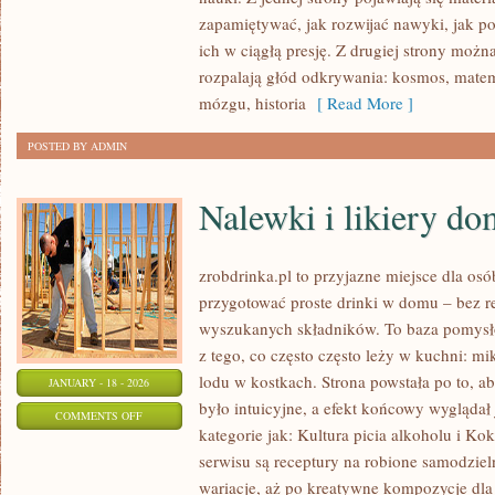
MORSKIE
zapamiętywać, jak rozwijać nawyki, jak po
GŁĘBINY
ich w ciągłą presję. Z drugiej strony można 
I
rozpalają głód odkrywania: kosmos, matem
OCEANOGRAFIA
mózgu, historia
[ Read More ]
POSTED BY ADMIN
Nalewki i likiery d
zrobdrinka.pl to przyjazne miejsce dla osó
przygotować proste drinki w domu – bez re
wyszukanych składników. To baza pomysłów
z tego, co często często leży w kuchni: m
lodu w kostkach. Strona powstała po to,
JANUARY - 18 - 2026
było intuicyjne, a efekt końcowy wyglądał 
ON
COMMENTS OFF
kategorie jak: Kultura picia alkoholu i K
NALEWKI
serwisu są receptury na robione samodziel
I
wariacje, aż po kreatywne kompozycje dla 