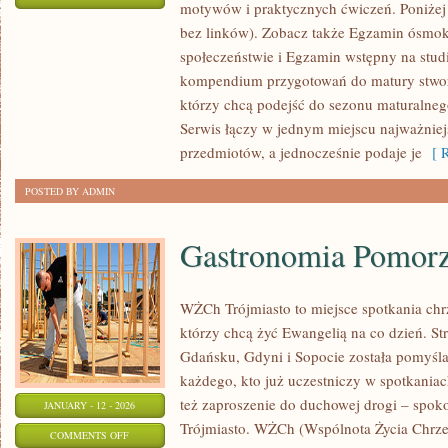
motywów i praktycznych ćwiczeń. Poniżej
EGZAMIN
bez linków). Zobacz także Egzamin ósmok
WSTĘPNY
społeczeństwie i Egzamin wstępny na studia
NA
kompendium przygotowań do matury stwor
STUDIA
którzy chcą podejść do sezonu maturalne
–
Serwis łączy w jednym miejscu najważniej
PSYCHOLOGIA
przedmiotów, a jednocześnie podaje je
[ R
POSTED BY ADMIN
Gastronomia Pomor
WŻCh Trójmiasto to miejsce spotkania chrz
którzy chcą żyć Ewangelią na co dzień. St
Gdańsku, Gdyni i Sopocie została pomyśl
każdego, kto już uczestniczy w spotkaniach
też zaproszenie do duchowej drogi – spoko
JANUARY - 12 - 2026
Trójmiasto. WŻCh (Wspólnota Życia Chrześ
ON
COMMENTS OFF