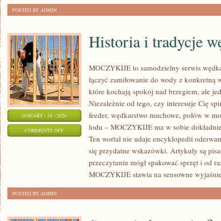
POSTED BY ADMIN
Historia i tradycje 
MOCZYKIJE to samodzielny serwis wędkars
łączyć zamiłowanie do wody z konkretną w
które kochają spokój nad brzegiem, ale je
Niezależnie od tego, czy interesuje Cię sp
feeder, wędkarstwo muchowe, połów w mo
JANUARY - 24 - 2026
lodu – MOCZYKIJE ma w sobie dokładnie t
ON
COMMENTS OFF
Ten wortal nie udaje encyklopedii oderwane
HISTORIA
się przydatne wskazówki. Artykuły są pis
I
przeczytaniu mógł spakować sprzęt i od r
TRADYCJE
MOCZYKIJE stawia na sensowne wyjaśnie
WĘDKARSKIE
POSTED BY ADMIN