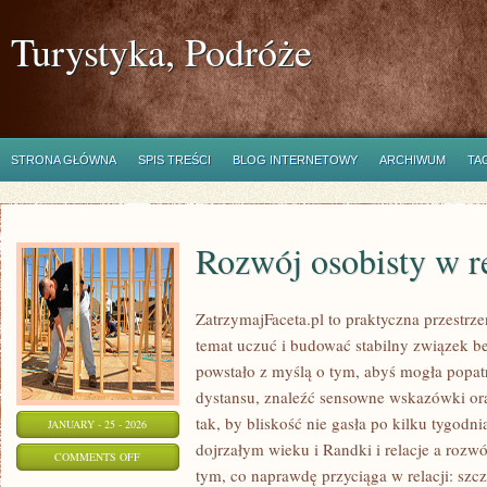
Turystyka, Podróże
STRONA GŁÓWNA
SPIS TREŚCI
BLOG INTERNETOWY
ARCHIWUM
TA
Rozwój osobisty w r
ZatrzymajFaceta.pl to praktyczna przestrze
temat uczuć i budować stabilny związek b
powstało z myślą o tym, abyś mogła popatr
dystansu, znaleźć sensowne wskazówki o
tak, by bliskość nie gasła po kilku tygod
JANUARY - 25 - 2026
dojrzałym wieku i Randki i relacje a rozwój
ON
COMMENTS OFF
tym, co naprawdę przyciąga w relacji: szcze
ROZWÓJ