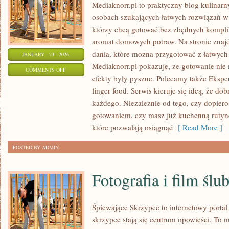
Mediaknorr.pl to praktyczny blog kulinarn
osobach szukających łatwych rozwiązań w 
którzy chcą gotować bez zbędnych komplik
aromat domowych potraw. Na stronie znajd
dania, które można przygotować z łatwych
JANUARY - 23 - 2026
Mediaknorr.pl pokazuje, że gotowanie nie
ON
COMMENTS OFF
efekty były pyszne. Polecamy także Eksper
PRZEPISY
finger food. Serwis kieruje się ideą, że do
DLA
każdego. Niezależnie od tego, czy dopier
DZIECI
gotowaniem, czy masz już kuchenną rutynę,
które pozwalają osiągnąć
[ Read More ]
POSTED BY ADMIN
Fotografia i film ślu
Śpiewające Skrzypce to internetowy port
skrzypce stają się centrum opowieści. To m