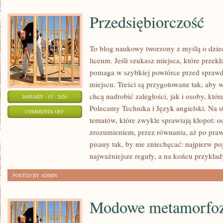
Przedsiębiorczość
To blog naukowy tworzony z myślą o dzie
liceum. Jeśli szukasz miejsca, które przekł
pomaga w szybkiej powtórce przed sprawd
miejscu. Treści są przygotowane tak, aby 
chcą nadrobić zaległości, jak i osoby, któr
JANUARY - 15 - 2026
Polecamy Technika i Język angielski. Na s
ON
COMMENTS OFF
tematów, które zwykle sprawiają kłopot: od 
PRZEDSIĘBIORCZOŚĆ
zrozumieniem, przez równania, aż po prawa
pisany tak, by nie zniechęcać: najpierw po
najważniejsze reguły, a na końcu przykład
POSTED BY ADMIN
Modowe metamorfo