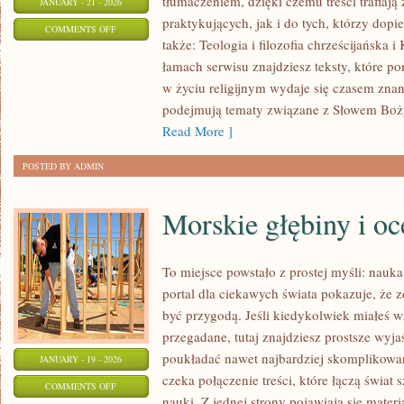
tłumaczeniem, dzięki czemu treści trafiaj
JANUARY - 21 - 2026
praktykujących, jak i do tych, którzy dopi
ON
COMMENTS OFF
także: Teologia i filozofia chrześcijańska 
PAPIEŻE
łamach serwisu znajdziesz teksty, które p
I
w życiu religijnym wydaje się czasem zna
ICH
podejmują tematy związane z Słowem Boży
DZIEDZICTWO
Read More ]
POSTED BY ADMIN
Morskie głębiny i oc
To miejsce powstało z prostej myśli: nauk
portal dla ciekawych świata pokazuje, że
być przygodą. Jeśli kiedykolwiek miałeś w
przegadane, tutaj znajdziesz prostsze wyja
poukładać nawet najbardziej skomplikowan
JANUARY - 19 - 2026
czeka połączenie treści, które łączą świat
ON
COMMENTS OFF
nauki. Z jednej strony pojawiają się materia