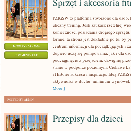
Sprzęt i akcesoria fi
PZKiSW to platforma stworzone dla osób, k
uliczny trening. Jeśli szukasz rzetelnej 
konieczności posiadania drogiego sprzętu,
formie, ta strona jest dokładnie po to, by
centrum informacji dla początkujących i z
JANUARY - 24 - 2026
dopiero uczą się pompowania, jak i dla o
ON
COMMENTS OFF
podciągnięcie z przejściem, dźwignię prz
SPRZĘT
stanie w podporze poziomym. Ciekawe kate
I
i Historie sukcesu i inspiracje. Ideą PZK
AKCESORIA
aktywności w duchu: minimum wymówek,
FITNESS
More ]
POSTED BY ADMIN
Przepisy dla dzieci