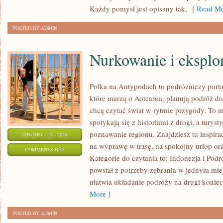
LIKIERY
Każdy pomysł jest opisany tak,
[ Read Mo
DOMOWE
POSTED BY ADMIN
Nurkowanie i eksplo
Polka na Antypodach to podróżniczy porta
które marzą o Aotearoa, planują podróż d
chcą czytać świat w rytmie przygody. To m
spotykają się z historiami z drogi, a turyst
poznawanie regionu. Znajdziesz tu inspirac
JANUARY - 17 - 2026
na wyprawę w trasę, na spokojny urlop or
ON
COMMENTS OFF
Kategorie do czytania to: Indonezja i Podr
NURKOWANIE
powstał z potrzeby zebrania w jednym mie
I
ułatwia układanie podróży na drugi koniec 
EKSPLORACJA
More ]
PODWODNA
POSTED BY ADMIN