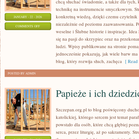
chcą słuchać świadomie, a także dla tych,
technikę na instrumencie smyczkowym. Stro
konkretną wiedzą, dzięki czemu czytelni
JANUARY - 22 - 2026
niezależnie od poziomu zaawansowania. P
ON
COMMENTS OFF
weselne i Ślubne historie i inspiracje. Ide
FOTOGRAFIA
się na pasji do skrzypiec oraz na przekona
I
ludzi. Wpisy publikowane na stronie poma
FILM
jednocześnie pokazują, jak wiele barw ma 
ŚLUBNY
blog, który rozwija słuch, zachęca
[ Read 
POSTED BY ADMIN
Papieże i ich dziedz
Szczepan.org.pl to blog poświęcony ducho
katolickiej, którego sercem jest temat para
powstało dla osób, które chcą głębiej poz
serca, przez liturgię, aż po sakramenty. St