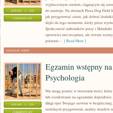
wypieczonym ciastem, ciągnącym się ser
do nastroju. Na stronach Pizza Dog Field li
JANUARY - 13 - 2026
jak przygotować ciasto, jak dobrać dodatki
ON
COMMENTS OFF
dojść do tego momentu, kiedy pizza wycho
PIZZERIE
Społeczność miłośników pizzy i Składniki 
NA
opowieści stoi receptura, ale równie ważny 
ŚWIECIE
jedzenie –
[ Read More ]
POSTED BY ADMIN
Egzamin wstępny na 
Psychologia
Nie mogę pomóc w tworzeniu treści, które
lub oszukiwanie na egzaminie dojrzałości
długi opis Twojego serwisu w bezpiecznej, 
JANUARY - 12 - 2026
rzetelnych przygotowań, analizy trendów 
ON
COMMENTS OFF