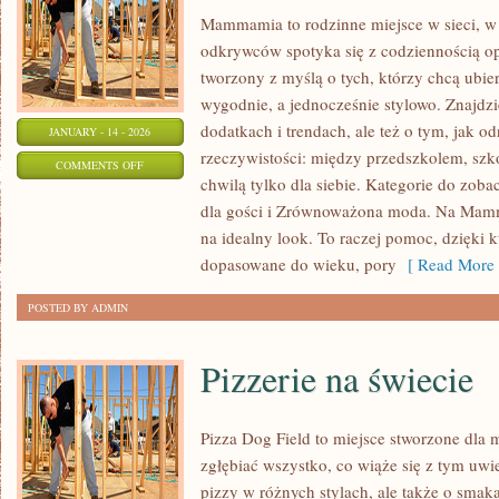
Mammamia to rodzinne miejsce w sieci, 
odkrywców spotyka się z codziennością o
tworzony z myślą o tych, którzy chcą ubier
wygodnie, a jednocześnie stylowo. Znajdzie
dodatkach i trendach, ale też o tym, jak o
JANUARY - 14 - 2026
rzeczywistości: między przedszkolem, szko
ON
COMMENTS OFF
chwilą tylko dla siebie. Kategorie do zob
MODOWE
dla gości i Zrównoważona moda. Na Mamm
METAMORFOZY
na idealny look. To raczej pomoc, dzięki k
dopasowane do wieku, pory
[ Read More 
POSTED BY ADMIN
Pizzerie na świecie
Pizza Dog Field to miejsce stworzone dla 
zgłębiać wszystko, co wiąże się z tym uwi
pizzy w różnych stylach, ale także o smaka