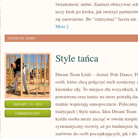
świadomość siebie. Zamiast obiecywać sekr
OSOBISTY
uczy krok po kroku, jak tworzyć partnerst
W
się zauważone. Bo “zatrzymać” faceta nie
RELACJACH
More ]
POSTED BY ADMIN
Style tańca
Dream Team Łódź – Aerial, Pole Dance, Fit
osób, które chcą połączyć ruch sceniczny z
kierunku siły. To miejsce dla wszystkich, 
powietrzna oraz taniec na rurze potrafią dać
realnie wspierają samopoczucie. Polecamy
JANUARY - 24 - 2026
tradycjach i Style tańca. Idea Dream Team 
ON
COMMENTS OFF
każda osoba może zacząć w swoim tempie
STYLE
systematyczny rozwój, aż po trudniejsze fi
TAŃCA
zarówno do osób początkujących, jak i do 