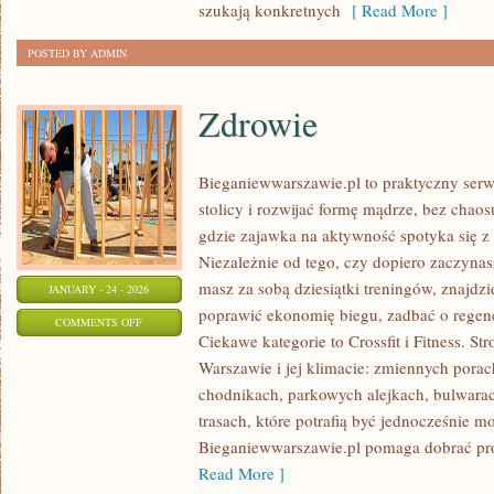
szukają konkretnych
[ Read More ]
POSTED BY ADMIN
Zdrowie
Bieganiewwarszawie.pl to praktyczny serwi
stolicy i rozwijać formę mądrze, bez chaosu
gdzie zajawka na aktywność spotyka się 
Niezależnie od tego, czy dopiero zaczyna
masz za sobą dziesiątki treningów, znajdzi
JANUARY - 24 - 2026
poprawić ekonomię biegu, zadbać o regener
ON
COMMENTS OFF
Ciekawe kategorie to Crossfit i Fitness. St
ZDROWIE
Warszawie i jej klimacie: zmiennych porac
chodnikach, parkowych alejkach, bulwarach
trasach, które potrafią być jednocześnie m
Bieganiewwarszawie.pl pomaga dobrać pr
Read More ]