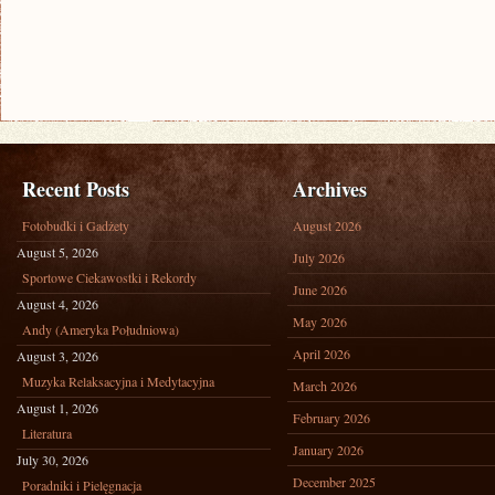
Recent Posts
Archives
Fotobudki i Gadżety
August 2026
August 5, 2026
July 2026
Sportowe Ciekawostki i Rekordy
June 2026
August 4, 2026
May 2026
Andy (Ameryka Południowa)
April 2026
August 3, 2026
Muzyka Relaksacyjna i Medytacyjna
March 2026
August 1, 2026
February 2026
Literatura
January 2026
July 30, 2026
December 2025
Poradniki i Pielęgnacja