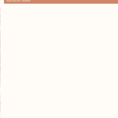
POSTED BY ADMIN
MODUŁOWE:
DODATKOWA
WOLNOŚĆ
W
BUDOWIE