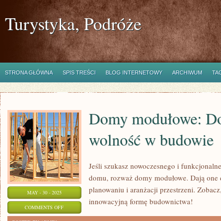
Turystyka, Podróże
STRONA GŁÓWNA
SPIS TREŚCI
BLOG INTERNETOWY
ARCHIWUM
TA
Domy modułowe: D
wolność w budowie
Jeśli szukasz nowoczesnego i funkcjonal
domu, rozważ domy modułowe. Dają one 
planowaniu i aranżacji przestrzeni. Zobacz
MAY - 30 - 2025
innowacyjną formę budownictwa!
ON
COMMENTS OFF
DOMY