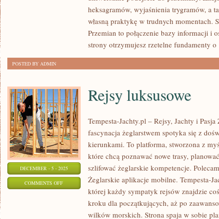
INNYCH
heksagramów, wyjaśnienia trygramów, a ta
TRADYCJACH
własną praktykę w trudnych momentach. S
WRÓŻBIARSKICH
Przemian to połączenie bazy informacji i 
strony otrzymujesz rzetelne fundamenty o
POSTED BY ADMIN
Rejsy luksusowe
Tempesta-Jachty.pl – Rejsy, Jachty i Pasja
fascynacja żeglarstwem spotyka się z do
kierunkami. To platforma, stworzona z myś
które chcą poznawać nowe trasy, planowa
szlifować żeglarskie kompetencje. Poleca
DECEMBER - 5 - 2025
Żeglarskie aplikacje mobilne. Tempesta-Jac
ON
COMMENTS OFF
której każdy sympatyk rejsów znajdzie coś
REJSY
kroku dla początkujących, aż po zaawanso
LUKSUSOWE
wilków morskich. Strona spaja w sobie pl