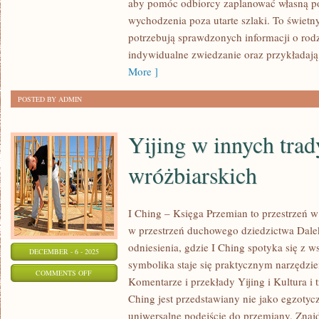
aby pomóc odbiorcy zaplanować własną po
PODRÓŻE
wychodzenia poza utarte szlaki. To świetny
PO
potrzebują sprawdzonych informacji o rod
POLSCE
indywidualne zwiedzanie oraz przykładaj
More ]
POSTED BY ADMIN
Yijing w innych trad
wróżbiarskich
I Ching – Księga Przemian to przestrzeń w 
w przestrzeń duchowego dziedzictwa Dal
odniesienia, gdzie I Ching spotyka się z w
DECEMBER - 6 - 2025
symbolika staje się praktycznym narzędzi
ON
COMMENTS OFF
Komentarze i przekłady Yijing i Kultura i t
YIJING
Ching jest przedstawiany nie jako egzotyc
W
uniwersalne podejście do przemiany. Znaj