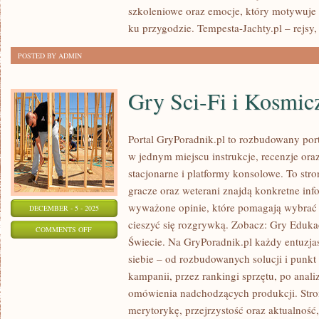
szkoleniowe oraz emocje, który motywuje 
ku przygodzie. Tempesta-Jachty.pl – rejsy,
POSTED BY ADMIN
Gry Sci-Fi i Kosmic
Portal GryPoradnik.pl to rozbudowany por
w jednym miejscu instrukcje, recenzje ora
stacjonarne i platformy konsolowe. To str
gracze oraz weterani znajdą konkretne inf
wyważone opinie, które pomagają wybrać o
DECEMBER - 5 - 2025
cieszyć się rozgrywką. Zobacz: Gry Eduk
ON
COMMENTS OFF
Świecie. Na GryPoradnik.pl każdy entuzjas
GRY
siebie – od rozbudowanych solucji i punkt
SCI-
kampanii, przez rankingi sprzętu, po anal
FI
omówienia nadchodzących produkcji. Stron
I
merytorykę, przejrzystość oraz aktualność
KOSMICZNE