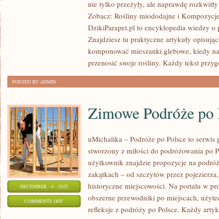
nie tylko przeżyły, ale naprawdę rozkwi
SENSORYCZNY
Zobacz: Rośliny miododajne i Kompozycje 
(ZAPACH,
DzikiParapet.pl to encyklopedia wiedzy o 
DOTYK,
Znajdziesz tu praktyczne artykuły opisując
DŹWIĘK)
komponować mieszanki glebowe, kiedy naw
przenosić swoje rośliny. Każdy tekst przyg
POSTED BY ADMIN
Zimowe Podróże po 
uMichalika – Podróże po Polsce to serwis 
stworzony z miłości do podróżowania po P
użytkownik znajdzie propozycje na podróż
zakątkach – od szczytów przez pojezierza
historyczne miejscowości. Na portalu w pr
DECEMBER - 6 - 2025
obszerne przewodniki po miejscach, użyte
ON
COMMENTS OFF
refleksje z podróży po Polsce. Każdy artyk
ZIMOWE