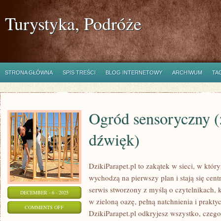
Turystyka, Podróże
STRONA GŁÓWNA
SPIS TREŚCI
BLOG INTERNETOWY
ARCHIWUM
TA
Ogród sensoryczny (
dźwięk)
DzikiParapet.pl to zakątek w sieci, w któ
wychodzą na pierwszy plan i stają się ce
serwis stworzony z myślą o czytelnikach, 
DECEMBER - 6 - 2025
w zieloną oazę, pełną natchnienia i prak
ON
COMMENTS OFF
DzikiParapet.pl odkryjesz wszystko, czego
OGRÓD