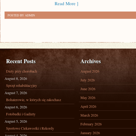
Read More ]
ŚWIATY
POSTED BY ADMIN
Recent Posts
Archives
Diety przy chorobach
August 2026
August 8, 2026
July 2026
Sprzęt rehabilitacyjny
June 2026
August 7, 2026
May 2026
Bohaterowie, w których się zakochasz
April 2026
August 6, 2026
Fotobudki i Gadżety
March 2026
August 5, 2026
February 2026
Sportowe Ciekawostki i Rekordy
January 2026
August 4, 2026