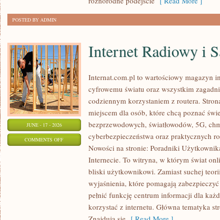
różnorodne podejście
[ Read More ]
POSTED BY ADMIN
Internet Radiowy i S
Internat.com.pl to wartościowy magazyn 
cyfrowemu światu oraz wszystkim zagadnie
codziennym korzystaniem z routera. Str
miejscem dla osób, które chcą poznać świec
bezprzewodowych, światłowodów, 5G, chm
JUNE - 17 - 2026
cyberbezpieczeństwa oraz praktycznych r
ON
COMMENTS OFF
Nowości na stronie: Poradniki Użytkownik
INTERNET
Internecie. To witryna, w którym świat on
RADIOWY
bliski użytkownikowi. Zamiast suchej teori
I
wyjaśnienia, które pomagają zabezpieczyć
SATELITARNY
pełnić funkcję centrum informacji dla każ
korzystać z internetu. Główna tematyka str
Znajdują się
[ Read More ]