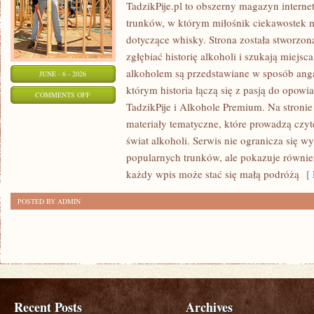
TadzikPije.pl to obszerny magazyn intern
trunków, w którym miłośnik ciekawostek m
dotyczące whisky. Strona została stworzon
zgłębiać historię alkoholi i szukają miejsc
alkoholem są przedstawiane w sposób anga
JUNE - 6 - 2026
którym historia łączą się z pasją do opowi
ON
COMMENTS OFF
TadzikPije i Alkohole Premium. Na stronie
SZAMPANY
materiały tematyczne, które prowadzą czyt
I
świat alkoholi. Serwis nie ogranicza się w
WINA
popularnych trunków, ale pokazuje równi
MUSUJĄCE
każdy wpis może stać się małą podróżą
[ 
POSTED BY ADMIN
Recent Posts
Archives