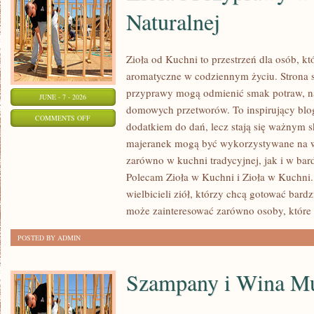
Naturalnej
Zioła od Kuchni to przestrzeń dla osób, kt
aromatyczne w codziennym życiu. Strona sk
przyprawy mogą odmienić smak potraw, na
JUNE - 7 - 2026
domowych przetworów. To inspirujący blog,
ON
COMMENTS OFF
dodatkiem do dań, lecz stają się ważnym s
ZIOŁA
majeranek mogą być wykorzystywane na w
I
zarówno w kuchni tradycyjnej, jak i w bar
PRZYPRAWY
Polecam Zioła w Kuchni i Zioła w Kuchni. 
W
wielbicieli ziół, którzy chcą gotować bard
MEDYCYNIE
może zainteresować zarówno osoby, które
NATURALNEJ
POSTED BY ADMIN
Szampany i Wina Mu