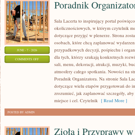
Poradnik Organizato
Sala Lacerta to inspirujący portal poświęc
okolicznościowych, w którym czytelnik m
dotyczące przyjęć w plenerze. Strona zost
osobach, które chcą zaplanować wydarzeni
przypadkowych decyzji, pośpiechu i organ
JUNE - 7 - 2026
dla tych, którzy szukają konkretnych ro
ON
COMMENTS OFF
sali, menu, dekoracji, atrakcji, muzyki, b
PORADNIK
atmosfery całego spotkania. Nowości na st
ORGANIZATORA
Poradnik Organizatora. Na stronie Sala La
dotyczące wielu etapów przygotowań do i
zrozumieć, jak zaplanować szczegóły, aby
miejsce i cel. Czytelnik
[ Read More ]
POSTED BY ADMIN
Zioła i Przyprawy 