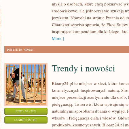
myślą o osobach, które chcą poznawać w
I
środowiskowe, ale jednocześnie szukają tr
UPCYKLING
językiem. Nowości na stronie Pytania od 
Charakter serwisu sprawia, że Ekos-Sułów
inspirujące kompendium dla każdego, kto z
More ]
POSTED BY ADMIN
Trendy i nowości
Bioarp24.pl to miejsce w sieci, która kon
kosmetycznych inspirowanych naturą. Stro
miejsce prezentacji asortymentu dla osób, 
pielęgnacją. To serwis, która wpisuje się 
naturalnymi sposobami dbania o wygląd. P
JUNE - 20 - 2026
włosów i Pielęgnacja ciała i włosów. Głów
ON
COMMENTS OFF
produktów kosmetycznych. Bioarp24.pl m
TRENDY