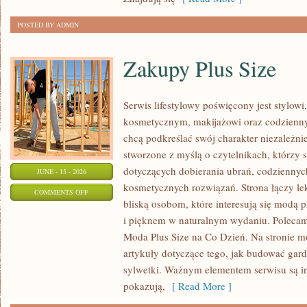
POSTED BY ADMIN
Zakupy Plus Size
Serwis lifestylowy poświęcony jest stylowi
kosmetycznym, makijażowi oraz codzienny
chcą podkreślać swój charakter niezależni
stworzone z myślą o czytelnikach, którzy 
dotyczących dobierania ubrań, codziennyc
JUNE - 15 - 2026
kosmetycznych rozwiązań. Strona łączy lek
ON
COMMENTS OFF
bliską osobom, które interesują się modą 
ZAKUPY
i pięknem w naturalnym wydaniu. Polecamy
PLUS
Moda Plus Size na Co Dzień. Na stronie 
SIZE
artykuły dotyczące tego, jak budować gard
sylwetki. Ważnym elementem serwisu są in
pokazują,
[ Read More ]