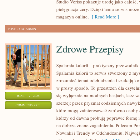
Studio Veriss pokazuje urodę jako całość,
KAŻDĄ
pielęgnacja cery. Dzięki temu serwis może
OKAZJĘ
magazyn online,
[ Read More ]
POSTED BY ADMIN
Zdrowe Przepisy
Spalarnia kalorii – praktyczny przewodnik
Spalarnia kalorii to serwis stworzony z myś
zrozumieć temat odchudzania i szukają ko
w prosty sposób. To przestrzeń dla czyteln
się wyłącznie na modnych hasłach, lecz wo
JUNE - 17 - 2026
szerzej: przez pryzmat codziennych nawyk
ON
COMMENTS OFF
które mogą zainteresować zarówno osoby do
ZDROWE
którzy od dawna próbują poprawić formę i
PRZEPISY
na dobrze znane zagadnienia. Polecam Po
Nowinki i Trendy w Odchudzaniu. Najwięks