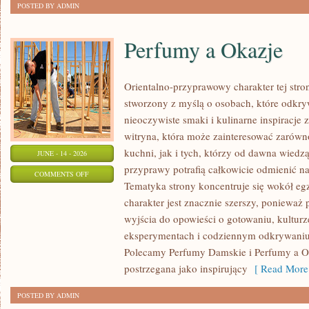
POSTED BY ADMIN
Perfumy a Okazje
Orientalno-przyprawowy charakter tej stron
stworzony z myślą o osobach, które odkry
nieoczywiste smaki i kulinarne inspiracje 
witryna, która może zainteresować zarów
kuchni, jak i tych, którzy od dawna wiedz
JUNE - 14 - 2026
przyprawy potrafią całkowicie odmienić na
ON
COMMENTS OFF
Tematyka strony koncentruje się wokół egz
PERFUMY
charakter jest znacznie szerszy, ponieważ
A
wyjścia do opowieści o gotowaniu, kulturz
OKAZJE
eksperymentach i codziennym odkrywani
Polecamy Perfumy Damskie i Perfumy a O
postrzegana jako inspirujący
[ Read More
POSTED BY ADMIN