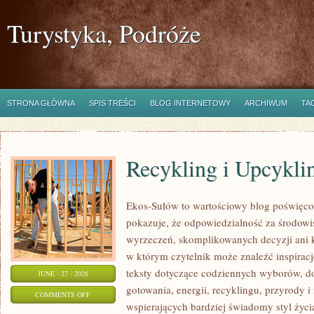
Turystyka, Podróże
STRONA GŁÓWNA
SPIS TREŚCI
BLOG INTERNETOWY
ARCHIWUM
TA
Recykling i Upcykli
Ekos-Sułów to wartościowy blog poświęcony
pokazuje, że odpowiedzialność za środowi
wyrzeczeń, skomplikowanych decyzji ani 
w którym czytelnik może znaleźć inspiracje
teksty dotyczące codziennych wyborów, d
JUNE - 27 - 2026
gotowania, energii, recyklingu, przyrody
ON
COMMENTS OFF
wspierających bardziej świadomy styl życi
RECYKLING