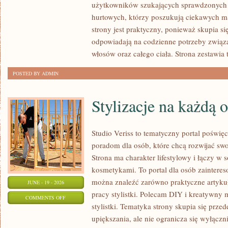
użytkowników szukających sprawdzonych 
I
hurtowych, którzy poszukują ciekawych m
NOWOŚCI
strony jest praktyczny, ponieważ skupia si
odpowiadają na codzienne potrzeby związ
włosów oraz całego ciała. Strona zestawia
POSTED BY ADMIN
Stylizacje na każdą 
Studio Veriss to tematyczny portal poświ
poradom dla osób, które chcą rozwijać sw
Strona ma charakter lifestylowy i łączy w 
kosmetykami. To portal dla osób zainter
można znaleźć zarówno praktyczne artykuł
JUNE - 19 - 2026
pracy stylistki. Polecam DIY i kreatywny 
ON
COMMENTS OFF
stylistki. Tematyka strony skupia się prze
STYLIZACJE
upiększania, ale nie ogranicza się wyłącz
NA