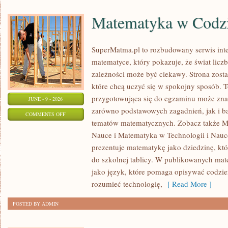
Matematyka w Codz
SuperMatma.pl to rozbudowany serwis in
matematyce, który pokazuje, że świat licz
zależności może być ciekawy. Strona zosta
które chcą uczyć się w spokojny sposób. 
przygotowująca się do egzaminu może zna
JUNE - 9 - 2026
zarówno podstawowych zagadnień, jak i b
ON
COMMENTS OFF
tematów matematycznych. Zobacz także M
MATEMATYKA
Nauce i Matematyka w Technologii i Nauc
W
prezentuje matematykę jako dziedzinę, któ
CODZIENNYM
do szkolnej tablicy. W publikowanych mat
ŻYCIU
jako język, które pomaga opisywać codzie
rozumieć technologię,
[ Read More ]
POSTED BY ADMIN