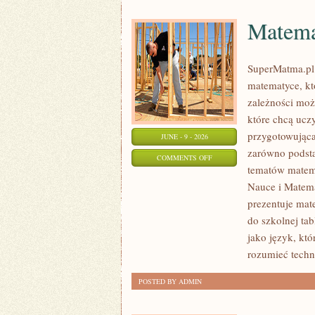
Matema
SuperMatma.pl
matematyce, kt
zależności moż
które chcą ucz
przygotowująca
JUNE - 9 - 2026
zarówno podsta
ON
COMMENTS OFF
tematów matem
MATEMATYKA
Nauce i Matema
W
prezentuje mat
CODZIENNYM
do szkolnej ta
ŻYCIU
jako język, kt
rozumieć techn
POSTED BY ADMIN