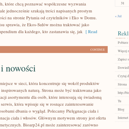
31
ch, które chcą poznawać współczesne wyzwania
ale jednocześnie szukają treści napisanych prostym
« Jul
ści na stronie Pytania od czytelników i Eko w Domu.
isu sprawia, że Ekos-Sułów można traktować jako
mpendium dla każdego, kto zastanawia się, jak
[ Read
Rekl
Pobierz
CONTINUE
Więcej n
Zapisz s
 i nowości
Dowiedz 
Czytaj d
miejsce w sieci, która koncentruje się wokół produktów
Strona
inspirowanych naturą. Strona może być traktowana jako
http://b
acji asortymentu dla osób, które interesują się świadomą
Tu
 serwis, która wpisuje się w rosnące zainteresowanie
Blog
osobami dbania o wygląd. Polecamy Pielęgnacja ciała i
gnacja ciała i włosów. Głównym motywem strony jest oferta
Internet
metycznych. Bioarp24.pl może zainteresować zarówno