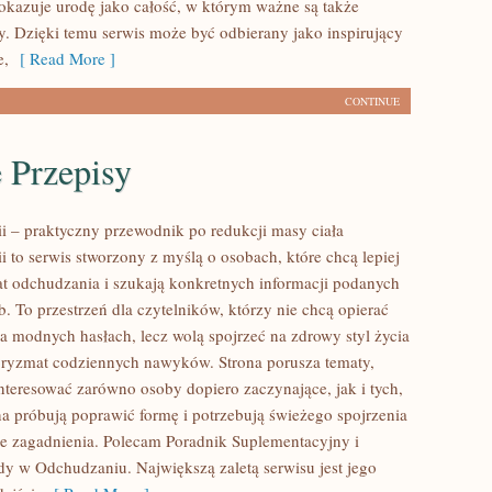
pokazuje urodę jako całość, w którym ważne są także
ry. Dzięki temu serwis może być odbierany jako inspirujący
e,
[ Read More ]
CONTINUE
 Przepisy
ii – praktyczny przewodnik po redukcji masy ciała
ii to serwis stworzony z myślą o osobach, które chcą lepiej
t odchudzania i szukają konkretnych informacji podanych
. To przestrzeń dla czytelników, którzy nie chcą opierać
na modnych hasłach, lecz wolą spojrzeć na zdrowy styl życia
 pryzmat codziennych nawyków. Strona porusza tematy,
nteresować zarówno osoby dopiero zaczynające, jak i tych,
a próbują poprawić formę i potrzebują świeżego spojrzenia
e zagadnienia. Polecam Poradnik Suplementacyjny i
dy w Odchudzaniu. Największą zaletą serwisu jest jego