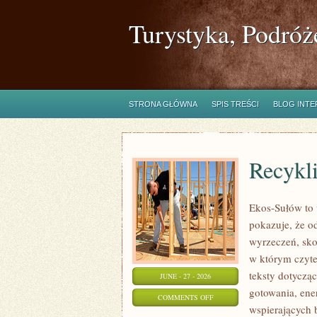
Turystyka, Podróż
STRONA GŁÓWNA
SPIS TREŚCI
BLOG INT
Recykl
Ekos-Sułów to 
pokazuje, że o
wyrzeczeń, sko
w którym czytel
teksty dotycz
JUNE - 27 - 2026
gotowania, ene
ON
COMMENTS OFF
wspierających 
RECYKLING