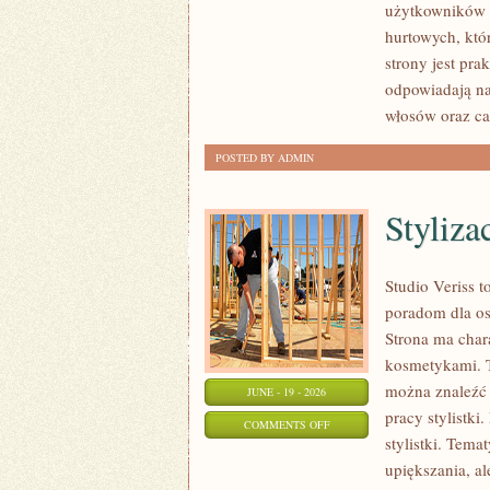
użytkowników 
I
hurtowych, któ
NOWOŚCI
strony jest pra
odpowiadają na
włosów oraz ca
POSTED BY ADMIN
Styliza
Studio Veriss 
poradom dla os
Strona ma chara
kosmetykami. T
można znaleźć 
JUNE - 19 - 2026
pracy stylistki
ON
COMMENTS OFF
stylistki. Tema
STYLIZACJE
upiększania, a
NA