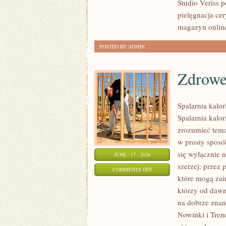
Studio Veriss 
KAŻDĄ
pielęgnacja ce
OKAZJĘ
magazyn onlin
POSTED BY ADMIN
Zdrowe
Spalarnia kalor
Spalarnia kalor
zrozumieć tema
w prosty sposób
się wyłącznie 
JUNE - 17 - 2026
szerzej: przez
ON
COMMENTS OFF
które mogą zai
ZDROWE
którzy od dawn
PRZEPISY
na dobrze znan
Nowinki i Tren