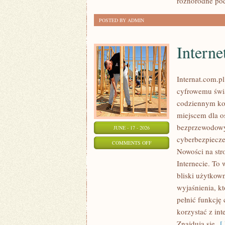
różnorodne pod
POSTED BY ADMIN
Interne
Internat.com.p
cyfrowemu świa
codziennym ko
miejscem dla os
bezprzewodowy
JUNE - 17 - 2026
cyberbezpiecze
ON
COMMENTS OFF
Nowości na str
INTERNET
Internecie. To
RADIOWY
bliski użytkown
I
wyjaśnienia, k
SATELITARNY
pełnić funkcję 
korzystać z int
Znajdują się
[ 