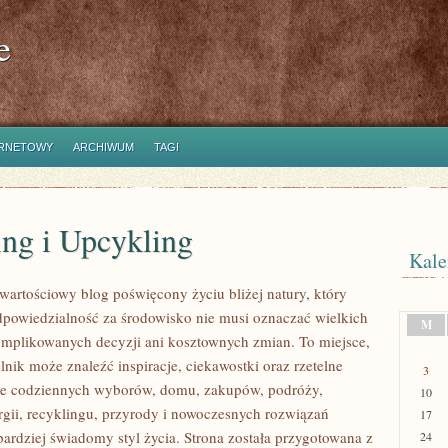
e
ERNETOWY
ARCHIWUM
TAGI
ing i Upcykling
Kale
wartościowy blog poświęcony życiu bliżej natury, który
dpowiedzialność za środowisko nie musi oznaczać wielkich
M
mplikowanych decyzji ani kosztownych zmian. To miejsce,
nik może znaleźć inspiracje, ciekawostki oraz rzetelne
3
ące codziennych wyborów, domu, zakupów, podróży,
10
rgii, recyklingu, przyrody i nowoczesnych rozwiązań
17
bardziej świadomy styl życia. Strona została przygotowana z
24