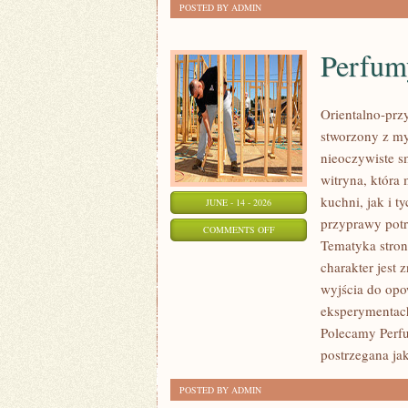
POSTED BY ADMIN
Perfum
Orientalno-przy
stworzony z my
nieoczywiste sm
witryna, która
kuchni, jak i 
JUNE - 14 - 2026
przyprawy potr
ON
COMMENTS OFF
Tematyka stron
PERFUMY
charakter jest
A
wyjścia do opo
OKAZJE
eksperymentac
Polecamy Perf
postrzegana jak
POSTED BY ADMIN