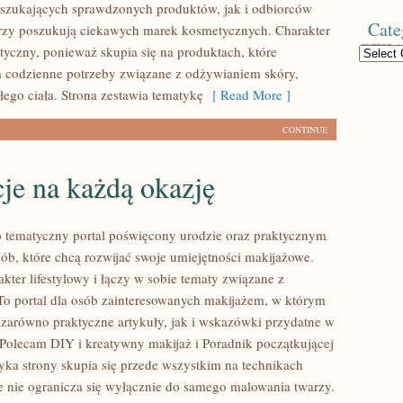
szukających sprawdzonych produktów, jak i odbiorców
Cate
rzy poszukują ciekawych marek kosmetycznych. Charakter
ktyczny, ponieważ skupia się na produktach, które
Categories
 codzienne potrzeby związane z odżywianiem skóry,
łego ciała. Strona zestawia tematykę
[ Read More ]
CONTINUE
cje na każdą okazję
to tematyczny portal poświęcony urodzie oraz praktycznym
ób, które chcą rozwijać swoje umiejętności makijażowe.
kter lifestylowy i łączy w sobie tematy związane z
o portal dla osób zainteresowanych makijażem, w którym
zarówno praktyczne artykuły, jak i wskazówki przydatne w
. Polecam DIY i kreatywny makijaż i Poradnik początkującej
tyka strony skupia się przede wszystkim na technikach
le nie ogranicza się wyłącznie do samego malowania twarzy.