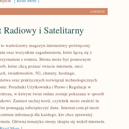
ejście
[ Read More ]
CONTINUE
t Radiowy i Satelitarny
l to wartościowy magazyn internetowy poświęcony
tu oraz wszystkim zagadnieniom, które łączą się z
rzystaniem z routera. Strona może być pomocnym
ób, które chcą poznać świecie internetu, sieci
ch, światłowodów, 5G, chmury, hostingu,
ństwa oraz praktycznych rozwiązań technologicznych.
onie: Poradniki Użytkownika i Prawo i Regulacje w
 witryna, w którym świat online zostaje pokazana w sposób
ikowi. Zamiast suchej teorii, czytelnik może znaleźć tu
tóre pomagają zabezpieczyć dane. Internat.com.pl może
centrum informacji dla każdego, kto chce sprawniej
ernetu. Główna tematyka strony skupia się wokół internetu.
Read More ]