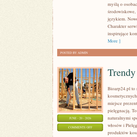
myślą o osoba
I
środowiskowe, 
UPCYKLING
językiem. Nowo
Charakter serw
inspirujące ko
More ]
POSTED BY ADMIN
Trendy
Bioarp24.pl to 
kosmetycznych 
miejsce prezent
pielęgnacją. To
naturalnymi sp
JUNE - 20 - 2026
włosów i Pielę
ON
COMMENTS OFF
produktów kos
TRENDY