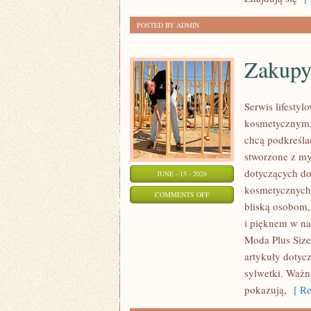
POSTED BY ADMIN
Zakupy
Serwis lifestyl
kosmetycznym, 
chcą podkreśla
stworzone z my
dotyczących do
JUNE - 15 - 2026
kosmetycznych 
ON
COMMENTS OFF
bliską osobom,
ZAKUPY
i pięknem w na
PLUS
Moda Plus Size
SIZE
artykuły dotyc
sylwetki. Ważn
pokazują,
[ Re