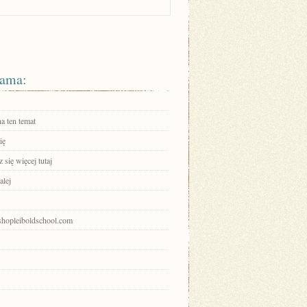
ama:
a ten temat
ię
się więcej tutaj
alej
ishopleiboldschool.com