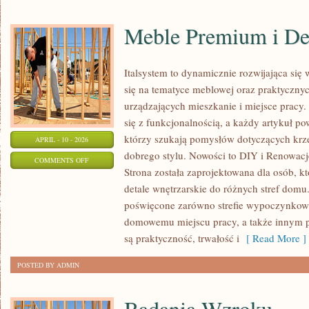
Meble Premium i De
Italsystem to dynamicznie rozwijająca się 
się na tematyce meblowej oraz praktyczn
urządzających mieszkanie i miejsce pracy. 
się z funkcjonalnością, a każdy artykuł p
którzy szukają pomysłów dotyczących krz
APRIL - 10 - 2026
dobrego stylu. Nowości to DIY i Renowacj
ON
COMMENTS OFF
Strona została zaprojektowana dla osób, k
MEBLE
detale wnętrzarskie do różnych stref domu.
PREMIUM
poświęcone zarówno strefie wypoczynkowej
I
domowemu miejscu pracy, a także innym p
DESIGNERSKIE
są praktyczność, trwałość i
[ Read More ]
POSTED BY ADMIN
Badania Wzroku