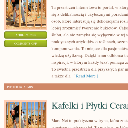
Ta przestrzeń internetowa to portal, w kt
się z delikatnością i użytecznymi poradam
osób, które interesują się dekoracjami roś
lepiej zrozumieć tworzenie bukietów. Cało
ślubu, ale nie zamyka się wyłącznie w tej 
APRIL - 9 - 2026
praktycznych artykułów o roślinach, sezon
ON
COMMENTS OFF
komponowania. To miejsce dla pasjonatów,
PARVIFLORA
wiedzą użytkową. Dzięki temu odbiorca tr
inspiracji, w którym każdy tekst pomaga 
To świetna przestrzeń dla przyszłych par 
a także dla
[ Read More ]
POSTED BY ADMIN
Kafelki i Płytki Cer
Mars-Net to praktyczna witryna, która zos
tematyce wnętrzarskiej. To miejsce, w któr