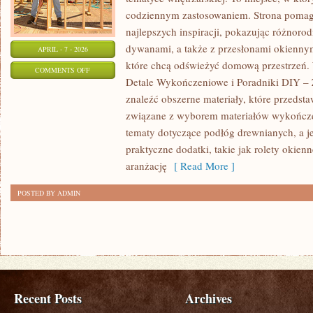
codziennym zastosowaniem. Strona pomag
najlepszych inspiracji, pokazując różnoro
dywanami, a także z przesłonami okiennymi
APRIL - 7 - 2026
które chcą odświeżyć domową przestrzeń. 
ON
COMMENTS OFF
Detale Wykończeniowe i Poradniki DIY – 
KAFELKI
znaleźć obszerne materiały, które przedsta
I
związane z wyborem materiałów wykończe
PŁYTKI
tematy dotyczące podłóg drewnianych, a 
CERAMICZNE
praktyczne dodatki, takie jak rolety okienn
aranżację
[ Read More ]
POSTED BY ADMIN
Recent Posts
Archives