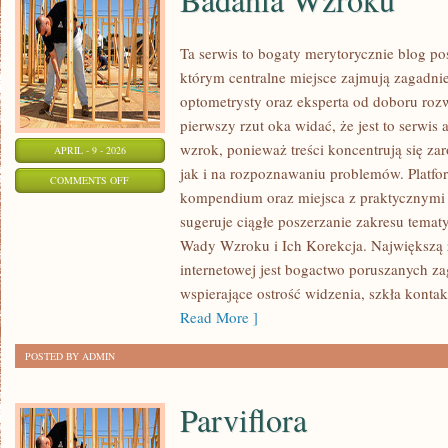
Ta serwis to bogaty merytorycznie blog p
którym centralne miejsce zajmują zagadnie
optometrysty oraz eksperta od doboru roz
pierwszy rzut oka widać, że jest to serwi
wzrok, ponieważ treści koncentrują się z
APRIL - 9 - 2026
jak i na rozpoznawaniu problemów. Platfor
ON
COMMENTS OFF
kompendium oraz miejsca z praktycznymi 
BADANIA
sugeruje ciągłe poszerzanie zakresu temat
WZROKU
Wady Wzroku i Ich Korekcja. Największą za
internetowej jest bogactwo poruszanych z
wspierające ostrość widzenia, szkła kontak
Read More ]
POSTED BY ADMIN
Parviflora