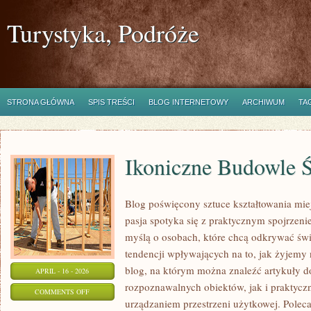
Turystyka, Podróże
STRONA GŁÓWNA
SPIS TREŚCI
BLOG INTERNETOWY
ARCHIWUM
TA
Ikoniczne Budowle 
Blog poświęcony sztuce kształtowania miej
pasja spotyka się z praktycznym spojrzeni
myślą o osobach, które chcą odkrywać świat
tendencji wpływających na to, jak żyjemy
blog, na którym można znaleźć artykuły 
APRIL - 16 - 2026
rozpoznawalnych obiektów, jak i praktyc
ON
COMMENTS OFF
urządzaniem przestrzeni użytkowej. Poleca
IKONICZNE