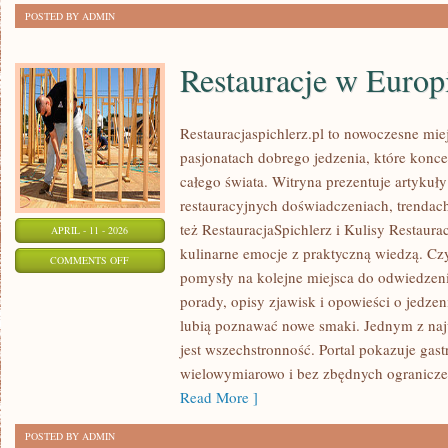
POSTED BY ADMIN
Restauracje w Europ
Restauracjaspichlerz.pl to nowoczesne mie
pasjonatach dobrego jedzenia, które koncen
całego świata. Witryna prezentuje artykuły
restauracyjnych doświadczeniach, trendach
też RestauracjaSpichlerz i Kulisy Restauracj
APRIL - 11 - 2026
kulinarne emocje z praktyczną wiedzą. Czyt
ON
COMMENTS OFF
pomysły na kolejne miejsca do odwiedzenia
RESTAURACJE
porady, opisy zjawisk i opowieści o jedzeni
W
lubią poznawać nowe smaki. Jednym z najw
EUROPIE
jest wszechstronność. Portal pokazuje gas
wielowymiarowo i bez zbędnych ogranicze
Read More ]
POSTED BY ADMIN