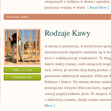
związanych z wellness w domu i ogrodzie
poszerzać wiedzę w wielu
[ Read More ]
POSTED BY ADMIN
Rodzaje Kawy
ta strona to przestrzeń, w której kawa spot
aromatycznych napojów zamienia się w kon
treści i solidną porcję wiadomości. To blog
fanów małej czarnej, osób ceniących rozgr
tych, którzy po prostu chcą lepiej poznać 
APRIL - 13 - 2026
parzeniem ulubionych napojów. Polecam 
ON
COMMENTS OFF
Kulturze i Sztuce. Na stronie można znal
RODZAJE
poświęcone różnym obliczom kawy, napar
KAWY
szerzej pojętej kulturze picia. To miejsce,
z lekkością czytania, dzięki czemu zarówn
More ]