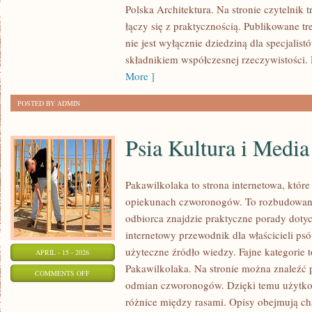
Polska Architektura. Na stronie czytelnik 
BUDOWLE
łączy się z praktycznością. Publikowane tre
ŚWIATA
nie jest wyłącznie dziedziną dla specjalis
składnikiem współczesnej rzeczywistości. 
More ]
POSTED BY ADMIN
Psia Kultura i Media
Pakawilkolaka to strona internetowa, które
opiekunach czworonogów. To rozbudowan
odbiorca znajdzie praktyczne porady doty
internetowy przewodnik dla właścicieli ps
użyteczne źródło wiedzy. Fajne kategorie 
APRIL - 15 - 2026
Pakawilkolaka. Na stronie można znaleźć 
ON
COMMENTS OFF
odmian czworonogów. Dzięki temu użytk
PSIA
różnice między rasami. Opisy obejmują cha
KULTURA