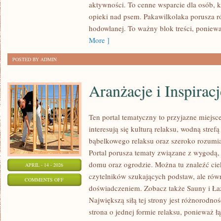
aktywności. To cenne wsparcie dla osób, 
I
opieki nad psem. Pakawilkolaka porusza 
MEDIA
hodowlanej. To ważny blok treści, ponie
More ]
POSTED BY ADMIN
Aranżacje i Inspiracj
Ten portal tematyczny to przyjazne miejsce
interesują się kulturą relaksu, wodną stref
bąbelkowego relaksu oraz szeroko rozum
Portal porusza tematy związane z wygodą,
domu oraz ogrodzie. Można tu znaleźć ci
APRIL - 14 - 2026
czytelników szukających podstaw, ale rów
ON
COMMENTS OFF
doświadczeniem. Zobacz także Sauny i Łaź
ARANŻACJE
Największą siłą tej strony jest różnorodno
I
strona o jednej formie relaksu, ponieważ 
INSPIRACJE