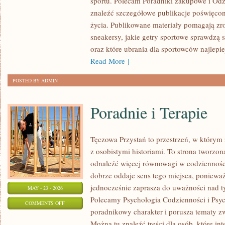
sportu. Polecam Poradniki zakupowe i Odz
I
znaleźć szczegółowe publikacje poświęco
RECENZJE
życia. Publikowane materiały pomagają zr
PRODUKTÓW
sneakersy, jakie getry sportowe sprawdzą 
oraz które ubrania dla sportowców najlep
Read More ]
POSTED BY ADMIN
Poradnie i Terapie
Tęczowa Przystań to przestrzeń, w którym 
z osobistymi historiami. To strona tworzon
odnaleźć więcej równowagi w codziennoś
dobrze oddaje sens tego miejsca, ponieważ 
jednocześnie zaprasza do uważności nad ty
MAY - 23 - 2026
Polecamy Psychologia Codzienności i Psych
ON
COMMENTS OFF
poradnikowy charakter i porusza tematy z
PORADNIE
Można tu znaleźć treści dla osób, które in