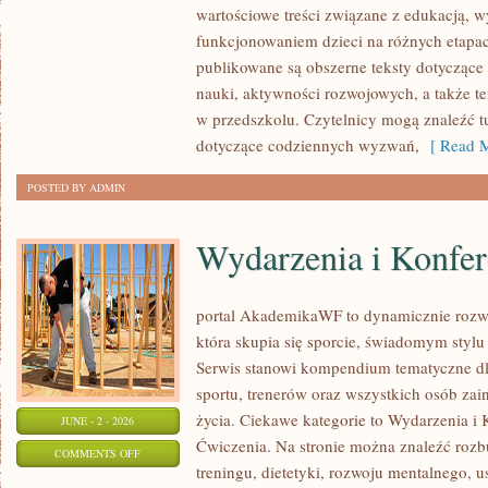
wartościowe treści związane z edukacją,
RODZICA
funkcjonowaniem dzieci na różnych etapac
publikowane są obszerne teksty dotyczące
nauki, aktywności rozwojowych, a także t
w przedszkolu. Czytelnicy mogą znaleźć t
dotyczące codziennych wyzwań,
[ Read M
POSTED BY ADMIN
Wydarzenia i Konfer
portal AkademikaWF to dynamicznie rozwij
która skupia się sporcie, świadomym stylu ż
Serwis stanowi kompendium tematyczne dl
sportu, trenerów oraz wszystkich osób za
życia. Ciekawe kategorie to Wydarzenia i K
JUNE - 2 - 2026
Ćwiczenia. Na stronie można znaleźć roz
ON
COMMENTS OFF
treningu, dietetyki, rozwoju mentalnego, 
WYDARZENIA