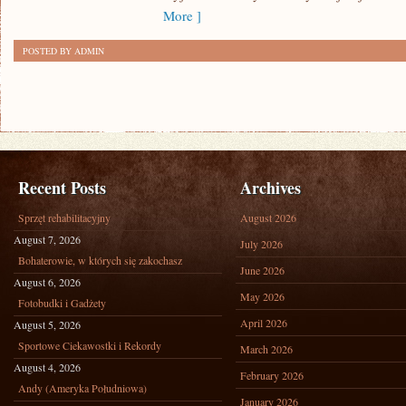
More ]
POSTED BY ADMIN
Recent Posts
Archives
Sprzęt rehabilitacyjny
August 2026
August 7, 2026
July 2026
Bohaterowie, w których się zakochasz
June 2026
August 6, 2026
May 2026
Fotobudki i Gadżety
April 2026
August 5, 2026
Sportowe Ciekawostki i Rekordy
March 2026
August 4, 2026
February 2026
Andy (Ameryka Południowa)
January 2026