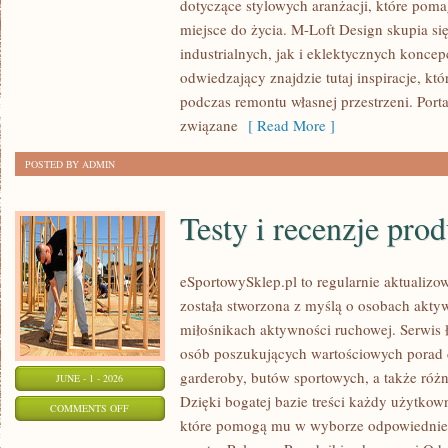
dotyczące stylowych aranżacji, które pom
I
miejsce do życia. M-Loft Design skupia s
MATERIAŁY
industrialnych, jak i eklektycznych konce
odwiedzający znajdzie tutaj inspiracje, k
podczas remontu własnej przestrzeni. Portal
związane
[ Read More ]
POSTED BY ADMIN
Testy i recenzje pro
eSportowySklep.pl to regularnie aktualizow
została stworzona z myślą o osobach akty
miłośnikach aktywności ruchowej. Serwis 
osób poszukujących wartościowych porad 
garderoby, butów sportowych, a także różn
JUNE - 1 - 2026
Dzięki bogatej bazie treści każdy użytkow
ON
COMMENTS OFF
które pomogą mu w wyborze odpowiednie
TESTY