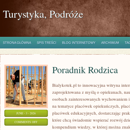
Turystyka, Podróże
STRONA GŁÓWNA
SPIS TREŚCI
BLOG INTERNETOWY
ARCHIWUM
TA
Poradnik Rodzica
Bialykotek.pl to innowacyjna witryna inter
zaprojektowana z myślą o opiekunach, nau
osobach zainteresowanych wychowaniem i 
na tematyce placówek opiekuńczych, plac
placówek edukacyjnych, dostarczając prakt
JUNE - 3 - 2026
które chcą świadomie wspierać rozwój dzi
ON
COMMENTS OFF
kompendium wiedzy, w której można znaleź
PORADNIK