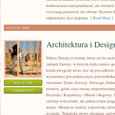
I
trudnościami emocjonalnymi, ale również d
TERAPIE
zaczynają poznawać ten obszar. Tęczowa P
odpowiedzi, lecz inspiruje
[ Read More ]
POSTED BY ADMIN
Architektura i Desig
Północ Europy to kraina, które od lat zac
zakątek Europy, w którym dzika natura spot
każda przygoda może stać się początkiem 
tej tematyce jest praktycznym przewodniki
zrozumieć Danii, Szwecji, Norwegii, Finlan
MAY - 22 - 2026
terenów, gdzie cisza tworzy niepowtarzalny
ON
COMMENTS OFF
Przyroda i Krajobrazy i Miasta i Regiony. T
ARCHITEKTURA
rzetelne wskazówki, ale jednocześnie prag
I
miejsc. Można tu znaleźć wskazówki, któr
DESIGN
wyjazdu. Tematyka strony obejmuje zarówn