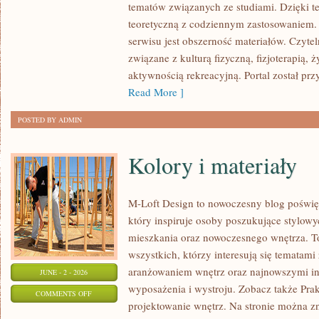
tematów związanych ze studiami. Dzięki te
I
teoretyczną z codziennym zastosowaniem. 
KONFERENCJE
serwisu jest obszerność materiałów. Czyte
związane z kulturą fizyczną, fizjoterapią,
aktywnością rekreacyjną. Portal został pr
Read More ]
POSTED BY ADMIN
Kolory i materiały
M-Loft Design to nowoczesny blog poświęc
który inspiruje osoby poszukujące stylow
mieszkania oraz nowoczesnego wnętrza. To
wszystkich, którzy interesują się tematami
aranżowaniem wnętrz oraz najnowszymi in
JUNE - 2 - 2026
wyposażenia i wystroju. Zobacz także Prak
ON
COMMENTS OFF
projektowanie wnętrz. Na stronie można zn
KOLORY