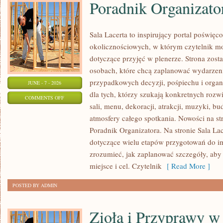
Poradnik Organizato
Sala Lacerta to inspirujący portal poświęc
okolicznościowych, w którym czytelnik m
dotyczące przyjęć w plenerze. Strona zost
osobach, które chcą zaplanować wydarzeni
przypadkowych decyzji, pośpiechu i organ
JUNE - 7 - 2026
dla tych, którzy szukają konkretnych ro
ON
COMMENTS OFF
sali, menu, dekoracji, atrakcji, muzyki, b
PORADNIK
atmosfery całego spotkania. Nowości na st
ORGANIZATORA
Poradnik Organizatora. Na stronie Sala La
dotyczące wielu etapów przygotowań do i
zrozumieć, jak zaplanować szczegóły, aby
miejsce i cel. Czytelnik
[ Read More ]
POSTED BY ADMIN
Zioła i Przyprawy 