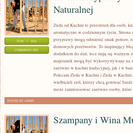
Naturalnej
Zioła od Kuchni to przestrzeń dla osób, kt
aromatyczne w codziennym życiu. Strona sk
przyprawy mogą odmienić smak potraw, na
JUNE - 7 - 2026
domowych przetworów. To inspirujący blog,
ON
COMMENTS OFF
dodatkiem do dań, lecz stają się ważnym s
ZIOŁA
majeranek mogą być wykorzystywane na w
I
zarówno w kuchni tradycyjnej, jak i w bar
PRZYPRAWY
Polecam Zioła w Kuchni i Zioła w Kuchni. 
W
wielbicieli ziół, którzy chcą gotować bard
MEDYCYNIE
może zainteresować zarówno osoby, które
NATURALNEJ
POSTED BY ADMIN
Szampany i Wina Mu