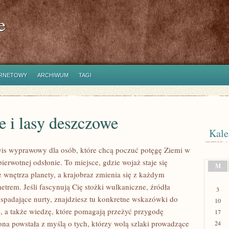
e
ERNETOWY
ARCHIWUM
TAGI
 i lasy deszczowe
Kale
wis wyprawowy dla osób, które chcą poczuć potęgę Ziemi w
 pierwotnej odsłonie. To miejsce, gdzie wojaż staje się
M
le wnętrza planety, a krajobraz zmienia się z każdym
etrem. Jeśli fascynują Cię stożki wulkaniczne, źródła
3
 spadające nurty, znajdziesz tu konkretne wskazówki do
10
s, a także wiedzę, które pomagają przeżyć przygodę
17
ona powstała z myślą o tych, którzy wolą szlaki prowadzące
24