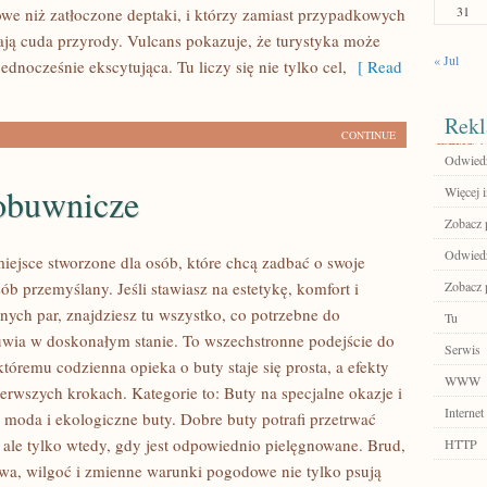
31
owe niż zatłoczone deptaki, i którzy zamiast przypadkowych
rają cuda przyrody. Vulcans pokazuje, że turystyka może
« Jul
ednocześnie ekscytująca. Tu liczy się nie tylko cel,
[ Read
Rekl
CONTINUE
Odwiedź 
obuwnicze
Więcej 
Zobacz p
Odwiedź
miejsce stworzone dla osób, które chcą zadbać o swoje
ób przemyślany. Jeśli stawiasz na estetykę, komfort i
Zobacz p
nych par, znajdziesz tu wszystko, co potrzebne do
Tu
wia w doskonałym stanie. To wszechstronne podejście do
Serwis
któremu codzienna opieka o buty staje się prosta, a efekty
WWW
erwszych krokach. Kategorie to: Buty na specjalne okazje i
Internet
oda i ekologiczne buty. Dobre buty potrafi przetrwać
 ale tylko wtedy, gdy jest odpowiednio pielęgnowane. Brud,
HTTP
owa, wilgoć i zmienne warunki pogodowe nie tylko psują