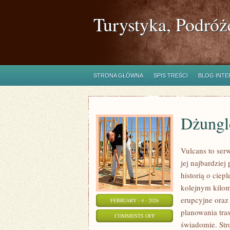
Turystyka, Podróż
STRONA GŁÓWNA
SPIS TREŚCI
BLOG INT
Dżungle
Vulcans to ser
jej najbardziej
historią o ciep
kolejnym kilom
erupcyjne oraz
FEBRUARY - 4 - 2026
planowania tra
ON
COMMENTS OFF
świadomie. Str
DŻUNGLE