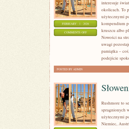
interesuje świa
okolicach. To p
użytecznymi p
kompendium po 
FEBRUARY - 1 - 2026
kruszcu albo pl
ON
COMMENTS OFF
Nowości na stro
TRENDY
uwagi pozostaje
W
pamiątka – coś,
BIŻUTERII
podejście spok
POSTED BY ADMIN
Słowen
Rushmore to se
spragnionych wr
użytecznymi po
Niemiec, Austri