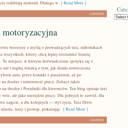
kże osłabiają materiał. Dlatego w
[ Read More ]
Cate
CONTINUE
Categories
a motoryzacyjna
serwis tworzony z myślą o prowadzących taxi, miłośnikach
az wszystkich, którzy chcą lepiej zrozumieć branżę
b. To miejsce, w którym doświadczenie spotyka się z
 aut i mądrą wiedzą o tym, jak działa nowoczesna
yboru auta, przez kontakt z pasażerem, aż po
 na drodze i rentowność pracy. Zobacz także
 na drodze i Poradniki dla kierowców. Ten blog opisuje taxi
 wóz, ale jako narzędzie pracy. Dla jednych to zawód, dla
e zajęcie, a dla kolejnych — styl życia. Taxi Drive
miasto, trasy i postoje, pokazując
[ Read More ]
CONTINUE