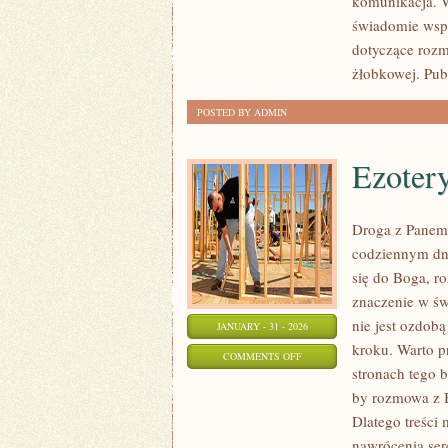
komunikacja. W
WCZESNOSZKOLNA
świadomie wspi
dotyczące rozm
żłobkowej. Pub
POSTED BY ADMIN
Ezoter
Droga z Panem 
codziennym dni
się do Boga, r
znaczenie w świ
nie jest ozdob
JANUARY - 31 - 2026
kroku. Warto p
ON
COMMENTS OFF
stronach tego 
EZOTERYKA
by rozmowa z B
I
Dlatego treści
MISTYCYZM
nawrócenia ser