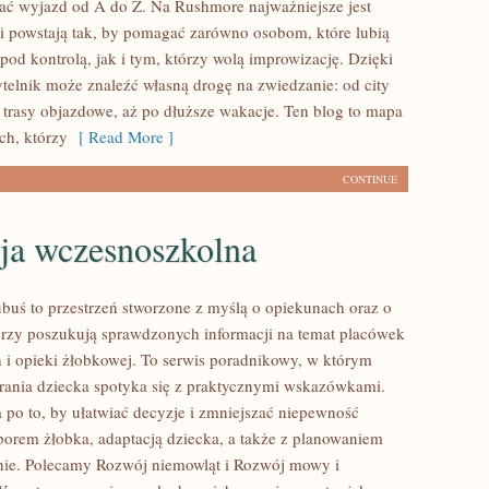
ać wyjazd od A do Z. Na Rushmore najważniejsze jest
ci powstają tak, by pomagać zarówno osobom, które lubią
pod kontrolą, jak i tym, którzy wolą improwizację. Dzięki
telnik może znaleźć własną drogę na zwiedzanie: od city
 trasy objazdowe, aż po dłuższe wakacje. Ten blog to mapa
ych, którzy
[ Read More ]
CONTINUE
ja wczesnoszkolna
buś to przestrzeń stworzone z myślą o opiekunach oraz o
órzy poszukują sprawdzonych informacji na temat placówek
 i opieki żłobkowej. To serwis poradnikowy, w którym
rania dziecka spotyka się z praktycznymi wskazówkami.
a po to, by ułatwiać decyzje i zmniejszać niepewność
orem żłobka, adaptacją dziecka, a także z planowaniem
nie. Polecamy Rozwój niemowląt i Rozwój mowy i