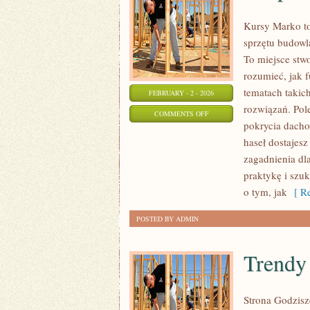
Kursy Marko to
sprzętu budowl
To miejsce stw
rozumieć, jak 
tematach takic
FEBRUARY - 2 - 2026
rozwiązań. Po
ON
COMMENTS OFF
pokrycia dacho
BEZPIECZEŃSTWO
haseł dostajes
NA
zagadnienia dla
BUDOWIE
praktykę i szu
o tym, jak
[ Re
POSTED BY ADMIN
Trendy 
Strona Godzisz