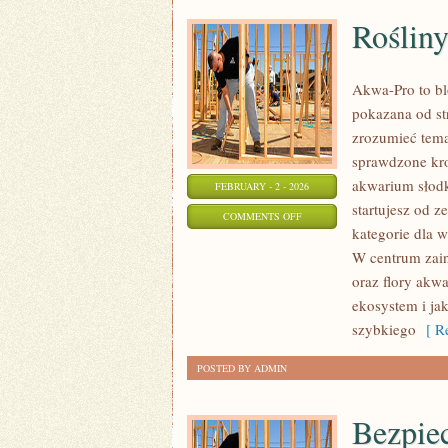
Roślin
Akwa-Pro to bl
pokazana od st
zrozumieć tema
sprawdzone kro
akwarium słodk
FEBRUARY - 2 - 2026
startujesz od z
ON
COMMENTS OFF
kategorie dla 
ROŚLINY
W centrum zaint
AKWARIOWE
oraz flory akw
ekosystem i jak
szybkiego
[ Re
POSTED BY ADMIN
Bezpie