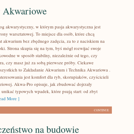
y Akwariowe
og akwarystyczny, w którym pasja akwarystyczna jest
rony warsztatowej. To miejsce dla osób, które chcą
t akwarium bez zbędnego zadęcia, za to z naciskiem na
ki. Strona skupia się na tym, byś mógł rozwijać swoje
owodne w sposób stabilny, niezależnie od tego, czy
era, czy masz już za sobą pierwsze próby. Ciekawe
wszystkich to Zakładanie Akwarium i Technika Akwariowa .
eresowania jest komfort dla ryb, skorupiaków, czyścicieli
ariowej. Akwa-Pro opisuje, jak zbudować dojrzały
 unikać typowych wpadek, które psują start: od zbyt
ad More ]
CONTINUE
czeństwo na budowie