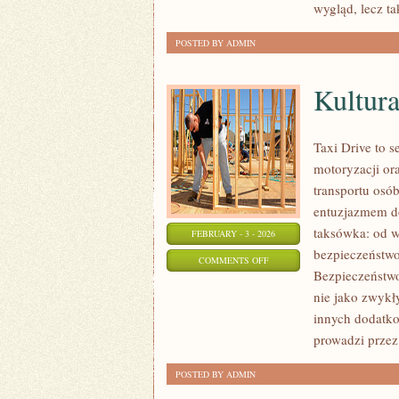
wygląd, lecz ta
POSTED BY ADMIN
Kultur
Taxi Drive to 
motoryzacji or
transportu osó
entuzjazmem do
taksówka: od w
FEBRUARY - 3 - 2026
bezpieczeństwo
ON
COMMENTS OFF
Bezpieczeństwo
KULTURA
nie jako zwykły
MOTORYZACYJNA
innych dodatkow
prowadzi przez 
POSTED BY ADMIN