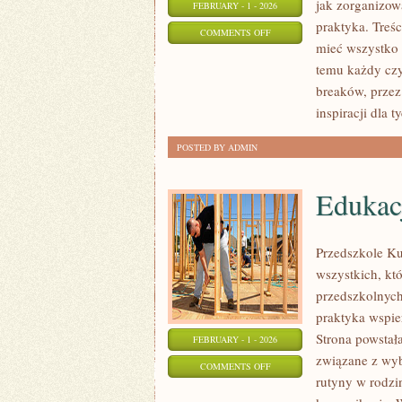
jak zorganizow
FEBRUARY - 1 - 2026
praktyka. Treś
ON
COMMENTS OFF
mieć wszystko 
SŁOWENIA
temu każdy czy
breaków, przez
inspiracji dla t
POSTED BY ADMIN
Edukac
Przedszkole Ku
wszystkich, kt
przedszkolnych
praktyka wspie
Strona powstał
FEBRUARY - 1 - 2026
związane z wyb
ON
COMMENTS OFF
rutyny w rodzi
EDUKACJA