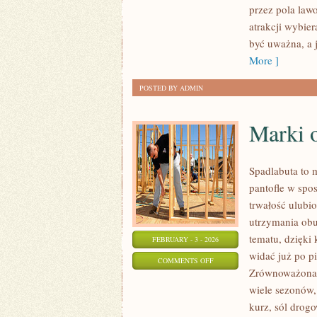
przez pola law
I
atrakcji wybie
LASY
być uważna, a j
DESZCZOWE
More ]
POSTED BY ADMIN
Marki 
Spadlabuta to 
pantofle w spos
trwałość ulubio
utrzymania obu
tematu, dzięki 
FEBRUARY - 3 - 2026
widać już po pi
ON
COMMENTS OFF
Zrównoważona m
MARKI
wiele sezonów,
OBUWNICZE
kurz, sól drog