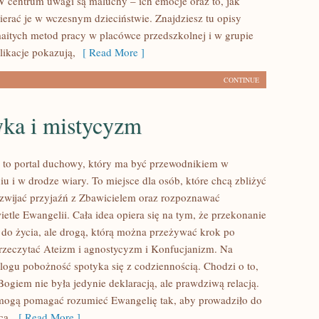
 centrum uwagi są maluchy – ich emocje oraz to, jak
erać je w wczesnym dzieciństwie. Znajdziesz tu opisy
aitych metod pracy w placówce przedszkolnej i w grupie
likacje pokazują,
[ Read More ]
CONTINUE
yka i mistycyzm
to portal duchowy, który ma być przewodnikiem w
u i w drodze wiary. To miejsce dla osób, które chcą zbliżyć
ozwijać przyjaźń z Zbawicielem oraz rozpoznawać
etle Ewangelii. Cała idea opiera się na tym, że przekonanie
ą do życia, ale drogą, którą można przeżywać krok po
rzeczytać Ateizm i agnostycyzm i Konfucjanizm. Na
blogu pobożność spotyka się z codziennością. Chodzi o to,
ogiem nie była jedynie deklaracją, ale prawdziwą relacją.
 mogą pomagać rozumieć Ewangelię tak, aby prowadziło do
ca,
[ Read More ]