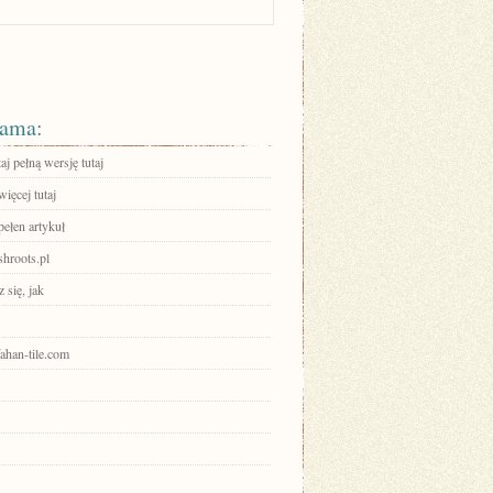
ama:
aj pełną wersję tutaj
ięcej tutaj
pełen artykuł
ishroots.pl
 się, jak
sfahan-tile.com