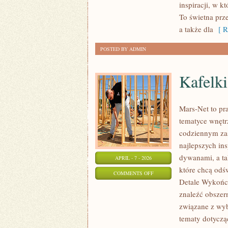
inspiracji, w 
To świetna prze
a także dla
[ R
POSTED BY ADMIN
Kafelki
Mars-Net to pra
tematyce wnętrz
codziennym za
najlepszych in
dywanami, a ta
APRIL - 7 - 2026
które chcą odś
ON
COMMENTS OFF
Detale Wykończ
KAFELKI
znaleźć obszern
I
związane z wy
PŁYTKI
tematy dotyczą
CERAMICZNE