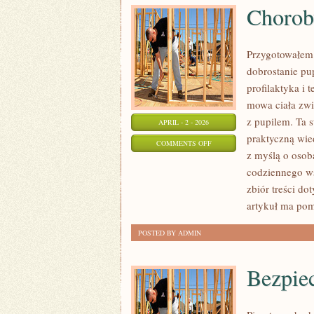
Chorob
Przygotowałem o
dobrostanie pup
profilaktyka i t
mowa ciała zwi
z pupilem. Ta s
APRIL - 2 - 2026
praktyczną wied
ON
COMMENTS OFF
z myślą o osoba
CHOROBY
codziennego ws
I
zbiór treści do
LECZENIE
artykuł ma po
POSTED BY ADMIN
Bezpie