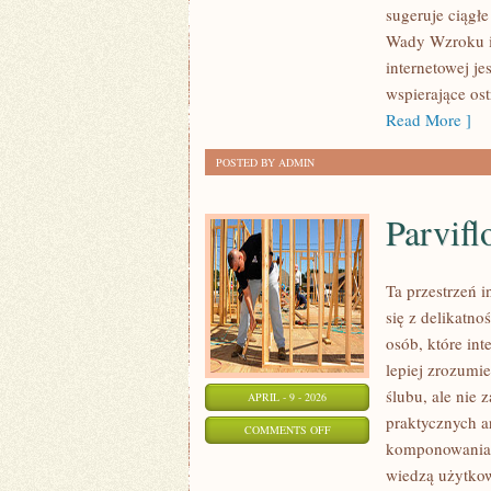
sugeruje ciągł
WZROKU
Wady Wzroku i 
internetowej j
wspierające ost
Read More ]
POSTED BY ADMIN
Parvifl
Ta przestrzeń i
się z delikatn
osób, które int
lepiej zrozumi
ślubu, ale nie 
APRIL - 9 - 2026
praktycznych a
ON
COMMENTS OFF
komponowania. 
PARVIFLORA
wiedzą użytkow