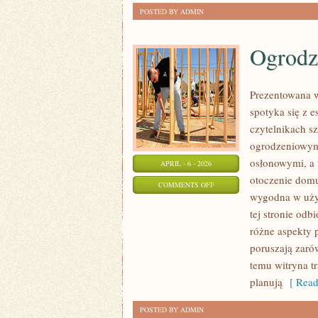
POSTED BY ADMIN
Ogrodze
Prezentowana w
spotyka się z e
czytelnikach 
ogrodzeniowymi
osłonowymi, a t
APRIL - 6 - 2026
otoczenie domu
ON
COMMENTS OFF
wygodna w użyt
OGRODZENIA
tej stronie odb
I
różne aspekty 
PŁOTY
poruszają zaró
temu witryna tr
planują
[ Read
POSTED BY ADMIN