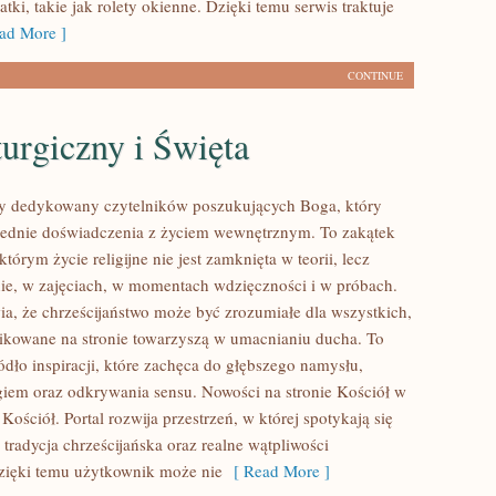
tki, takie jak rolety okienne. Dzięki temu serwis traktuje
ad More ]
CONTINUE
urgiczny i Święta
y dedykowany czytelników poszukujących Boga, który
zednie doświadczenia z życiem wewnętrznym. To zakątek
którym życie religijne nie jest zamknięta w teorii, lecz
nie, w zajęciach, w momentach wdzięczności i w próbach.
ia, że chrześcijaństwo może być zrozumiałe dla wszystkich,
likowane na stronie towarzyszą w umacnianiu ducha. To
ódło inspiracji, które zachęca do głębszego namysłu,
em oraz odkrywania sensu. Nowości na stronie Kościół w
i Kościół. Portal rozwija przestrzeń, w której spotykają się
, tradycja chrześcijańska oraz realne wątpliwości
zięki temu użytkownik może nie
[ Read More ]