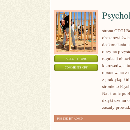
Psycho
strona ODTJ Bo
obszarowi świa
doskonalenia u
otrzyma przyst
regulacji obow
APRIL - 4 - 2026
kierowców, a t
ON
COMMENTS OFF
opracowana z m
PSYCHOLOGIA
z praktyką, kt
KIEROWCY
stronie to Psy
Na stronie pub
dzięki czemu o
zasady prowadz
POSTED BY ADMIN