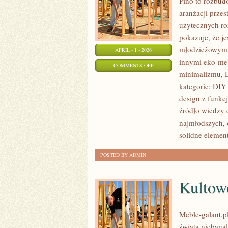
Pino to rozbudo
aranżacji prze
użytecznych ro
pokazuje, że j
młodzieżowym i
APRIL - 1 - 2026
innymi eko-me
ON
COMMENTS OFF
minimalizmu, D
BEZPIECZEŃSTWO
kategorie: DIY 
W
design z funkcj
MEBLACH
źródło wiedzy 
najmłodszych, 
solidne elemen
POSTED BY ADMIN
Kultowe
Meble-galant.p
świata niebana