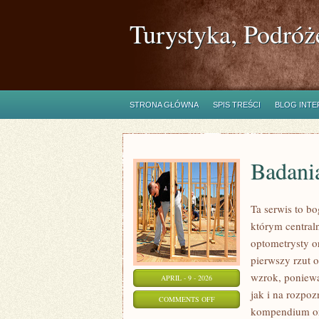
Turystyka, Podróż
STRONA GŁÓWNA
SPIS TREŚCI
BLOG INT
Badani
Ta serwis to b
którym central
optometrysty o
pierwszy rzut 
wzrok, poniewa
APRIL - 9 - 2026
jak i na rozpo
ON
COMMENTS OFF
kompendium ora
BADANIA