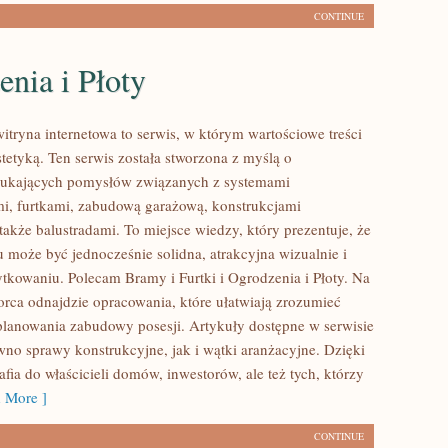
CONTINUE
nia i Płoty
itryna internetowa to serwis, w którym wartościowe treści
stetyką. Ten serwis została stworzona z myślą o
szukających pomysłów związanych z systemami
, furtkami, zabudową garażową, konstrukcjami
akże balustradami. To miejsce wiedzy, który prezentuje, że
 może być jednocześnie solidna, atrakcyjna wizualnie i
kowaniu. Polecam Bramy i Furtki i Ogrodzenia i Płoty. Na
iorca odnajdzie opracowania, które ułatwiają zrozumieć
planowania zabudowy posesji. Artykuły dostępne w serwisie
wno sprawy konstrukcyjne, jak i wątki aranżacyjne. Dzięki
afia do właścicieli domów, inwestorów, ale też tych, którzy
 More ]
CONTINUE