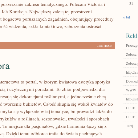
31
e poszerzanie zakresu tematycznego. Polecam Victoria i
Ich Korekcja. Największą zaletą tej przestrzeni
« Jul
est bogactwo poruszanych zagadnień, obejmujący procedury
rość widzenia, szkła kontaktowe, zaburzenia ostrości
[
Rekl
Przeczyt
CONTINUE
Zobacz w
ora
Zobacz 
http://ir
nternetowa to portal, w którym kwiatowa estetyka spotyka
Dowiedz
ością i użytecznymi poradami. To zbiór podpowiedzi dla
WWW
eresują się dekoracjami roślinnymi, a jednocześnie chcą
http://i
eć tworzenie bukietów. Całość skupia się wokół kwiatów do
HTTP
zamyka się wyłącznie w tej tematyce, bo prowadzi także do
HTTP
rtykułów o roślinach, sezonowości, trwałości i sposobach
To miejsce dla pasjonatów, gdzie harmonia łączy się z
Tutaj
ą. Dzięki temu odbiorca trafia do świata pachnących