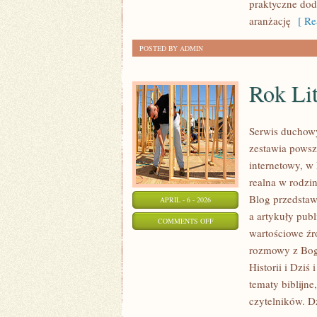
praktyczne doda
aranżację
[ Re
POSTED BY ADMIN
Rok Lit
Serwis duchow
zestawia pows
internetowy, w 
realna w rodzi
Blog przedstaw
APRIL - 6 - 2026
a artykuły pub
ON
COMMENTS OFF
wartościowe źr
ROK
rozmowy z Bogi
LITURGICZNY
Historii i Dziś 
I
tematy biblijne
ŚWIĘTA
czytelników. D