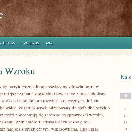
e
ERNETOWY
ARCHIWUM
TAGI
a Wzroku
Kale
ogaty merytorycznie blog poświęcony zdrowiu oczu, w
ne miejsce zajmują zagadnienia związane z pracą okulisty,
M
raz eksperta od doboru rozwiązań optycznych. Już na
oka widać, że jest to serwis adresowany do osób dbających o
3
ż treści koncentrują się zarówno na sprawności wzroku,
10
znawaniu problemów. Platforma łączy w sobie rolę
17
z miejsca z praktycznymi wskazówkami, a jej układ
24