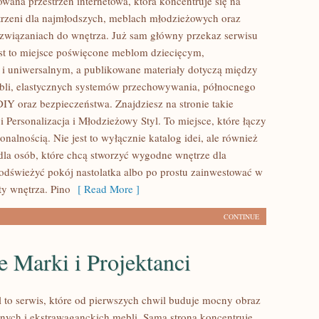
wana przestrzeń internetowa, która koncentruje się na
strzeni dla najmłodszych, meblach młodzieżowych oraz
związaniach do wnętrza. Już sam główny przekaz serwisu
est to miejsce poświęcone meblom dziecięcym,
 uniwersalnym, a publikowane materiały dotyczą między
bli, elastycznych systemów przechowywania, północnego
IY oraz bezpieczeństwa. Znajdziesz na stronie takie
i Personalizacja i Młodzieżowy Styl. To miejsce, które łączy
onalnością. Nie jest to wyłącznie katalog idei, ale również
dla osób, które chcą stworzyć wygodne wnętrze dla
odświeżyć pokój nastolatka albo po prostu zainwestować w
ty wnętrza. Pino
[ Read More ]
CONTINUE
 Marki i Projektanci
l to serwis, które od pierwszych chwil buduje mocny obraz
lnych i ekstrawaganckich mebli. Sama strona koncentruje