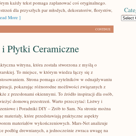
którym każdy tekst pomaga zaplanować coś oryginalnego.
Cate
strzeń dla przyszłych par młodych, dekoratorów, florystów,
ead More ]
Categories
CONTINUE
 i Płytki Ceramiczne
ktyczna witryna, która została stworzona z myślą o
arskiej. To miejsce, w którym wiedza łączy się z
stosowaniem. Strona pomaga czytelników w odnajdywaniu
spiracji, pokazując różnorodne możliwości związanych z
kże z przesłonami okiennymi. To źródło inspiracji dla osób,
wieżyć domową przestrzeń. Warto przeczytać: Listwy i
eniowe i Poradniki DIY – Zrób to Sam. Na stronie można
e materiały, które przedstawiają praktyczne aspekty
borem materiałów wykończeniowych. Mars-Net analizuje
ce podłóg drewnianych, a jednocześnie zwraca uwagę na