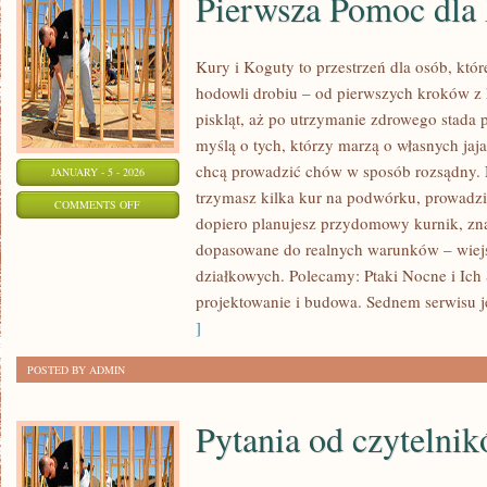
Pierwsza Pomoc dla
Kury i Koguty to przestrzeń dla osób, któ
hodowli drobiu – od pierwszych kroków z
piskląt, aż po utrzymanie zdrowego stada p
myślą o tych, którzy marzą o własnych jaj
chcą prowadzić chów w sposób rozsądny. N
JANUARY - 5 - 2026
trzymasz kilka kur na podwórku, prowadzi
ON
COMMENTS OFF
dopiero planujesz przydomowy kurnik, zn
PIERWSZA
dopasowane do realnych warunków – wiejs
POMOC
działkowych. Polecamy: Ptaki Nocne i Ich 
DLA
projektowanie i budowa. Sednem serwisu j
PTAKÓW
]
POSTED BY ADMIN
Pytania od czytelni