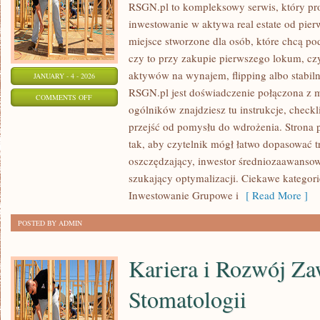
RSGN.pl to kompleksowy serwis, który pr
inwestowanie w aktywa real estate od pierw
miejsce stworzone dla osób, które chcą p
czy to przy zakupie pierwszego lokum, cz
aktywów na wynajem, flipping albo stabil
JANUARY - 4 - 2026
RSGN.pl jest doświadczenie połączona z m
ON
COMMENTS OFF
ogólników znajdziesz tu instrukcje, checkl
PYTANIA
przejść od pomysłu do wdrożenia. Strona 
OD
tak, aby czytelnik mógł łatwo dopasować tr
CZYTELNIKÓW
oszczędzający, inwestor średniozaawanso
szukający optymalizacji. Ciekawe kategori
Inwestowanie Grupowe i
[ Read More ]
POSTED BY ADMIN
Kariera i Rozwój Z
Stomatologii