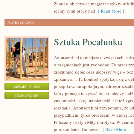
Zamiast obiecywać magiczne efekty w kilk
MITY
realny rytm pracy nad
[ Read More ]
POSTED BY ADMIN
Sztuka Pocałunku
Anonserek.pl to miejsce o związkach, seks
o pragnieniach jest swobodne. To przestrze
zrozumieć siebie oraz ulepszyć więź – bez 
„pikanterii”. Tu konkret spotykają się z del
porządkowane spokojnym, zdroworozsądko
JANUARY - 3 - 2026
który pomaga nazywać to, co między ludź
ON
COMMENTS OFF
znajomości, iskrę, namiętność, ale też zgrzy
SZTUKA
rozstania. Anonserek.pl przypomina, że ud
POCAŁUNKU
przypadkiem, tylko procesem, w której lic
Polecamy Fakty i Mity i Erotyka. W centrum
porozumienie. Bo nawet
[ Read More ]