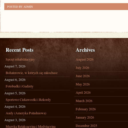
POSTED BY ADMIN
Recent Posts
Archives
Sprzęt rehabilitacyjny
August 2026
August 7, 2026
July 2026
Bohaterowie, w których się zakochasz
June 2026
August 6, 2026
May 2026
Fotobudki i Gadżety
April 2026
August 5, 2026
Sportowe Ciekawostki i Rekordy
March 2026
August 4, 2026
February 2026
Andy (Ameryka Południowa)
January 2026
August 3, 2026
December 2025
Muzyka Relaksacyjna i Medytacyjna