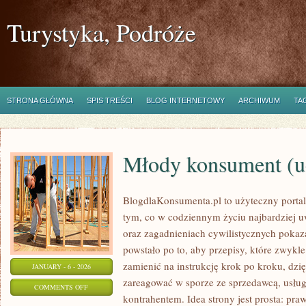
Turystyka, Podróże
STRONA GŁÓWNA
SPIS TREŚCI
BLOG INTERNETOWY
ARCHIWUM
TA
Młody konsument (uc
BlogdlaKonsumenta.pl to użyteczny portal 
tym, co w codziennym życiu najbardziej u
oraz zagadnieniach cywilistycznych pokaz
powstało po to, aby przepisy, które zwykl
zamienić na instrukcję krok po kroku, dzię
JANUARY - 6 - 2026
zareagować w sporze ze sprzedawcą, usług
ON
COMMENTS OFF
kontrahentem. Idea strony jest prosta: pra
MŁODY