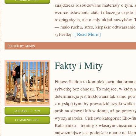
znajdziesz rozbudowane materiały o tym, s
ZDROWIE
wzorce ustawienia ciała i dlaczego często 
DZIECI
rozciągnięcia, ale o cały układ nawyków.
— mało ruchu, stres, kiepskie odtwarzanie
sylwetkę
[ Read More ]
POSTED BY ADMIN
Fakty i Mity
Fitness Station to kompleksowa platforma 
sylwetkę bez chaosu. To miejsce, w którym 
determinacja jest traktowana tak samo pow
z myślą o tym, by prowadzić użytkownika
prób na siłowni lub w domu, aż po precyz
JANUARY - 3 - 2026
wytrzymałości. Ciekawe kategorie: Eko-fit
ON
COMMENTS OFF
Kalistenika – trening z własnym ciężarem c
FAKTY
najważniejsze jest podejście oparte na kla
I