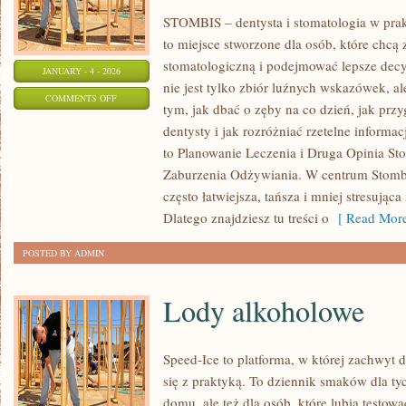
STOMBIS – dentysta i stomatologia w pra
to miejsce stworzone dla osób, które chcą 
stomatologiczną i podejmować lepsze decy
JANUARY - 4 - 2026
nie jest tylko zbiór luźnych wskazówek, 
ON
COMMENTS OFF
tym, jak dbać o zęby na co dzień, jak prz
KARIERA
dentysty i jak rozróżniać rzetelne informa
I
to Planowanie Leczenia i Druga Opinia Sto
ROZWÓJ
Zaburzenia Odżywiania. W centrum Stombis 
ZAWODOWY
często łatwiejsza, tańsza i mniej stresując
W
Dlatego znajdziesz tu treści o
[ Read More
STOMATOLOGII
POSTED BY ADMIN
Lody alkoholowe
Speed-Ice to platforma, w której zachwyt
się z praktyką. To dziennik smaków dla ty
domu, ale też dla osób, które lubią testow