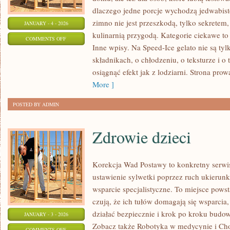
dlaczego jedne porcje wychodzą jedwabiste
zimno nie jest przeszkodą, tylko sekretem,
JANUARY - 4 - 2026
kulinarnią przygodą. Kategorie ciekawe t
ON
COMMENTS OFF
Inne wpisy. Na Speed-Ice gelato nie są tyl
LODY
składnikach, o chłodzeniu, o teksturze i o
ALKOHOLOWE
osiągnąć efekt jak z lodziarni. Strona prow
More ]
POSTED BY ADMIN
Zdrowie dzieci
Korekcja Wad Postawy to konkretny serwis
ustawienie sylwetki poprzez ruch ukierun
wsparcie specjalistyczne. To miejsce powst
czują, że ich tułów domagają się wsparcia,
działać bezpiecznie i krok po kroku budow
JANUARY - 3 - 2026
Zobacz także Robotyka w medycynie i Cho
ON
COMMENTS OFF