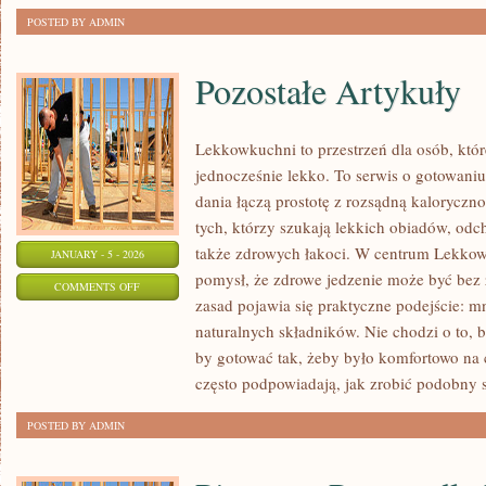
POSTED BY ADMIN
Pozostałe Artykuły
Lekkowkuchni to przestrzeń dla osób, które
jednocześnie lekko. To serwis o gotowaniu 
dania łączą prostotę z rozsądną kaloryczno
tych, którzy szukają lekkich obiadów, odc
także zdrowych łakoci. W centrum Lekkow
JANUARY - 5 - 2026
pomysł, że zdrowe jedzenie może być bez 
ON
COMMENTS OFF
zasad pojawia się praktyczne podejście: m
POZOSTAŁE
naturalnych składników. Nie chodzi o to, 
ARTYKUŁY
by gotować tak, żeby było komfortowo na 
często podpowiadają, jak zrobić podobny 
POSTED BY ADMIN