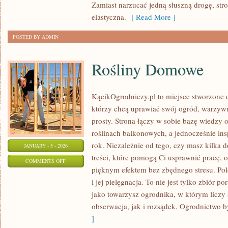
Zamiast narzucać jedną słuszną drogę, str
I
elastyczna.
[ Read More ]
LAKTACJI
POSTED BY ADMIN
Rośliny Domowe
KącikOgrodniczy.pl to miejsce stworzone dl
którzy chcą uprawiać swój ogród, warzyw
prosty. Strona łączy w sobie bazę wiedzy 
roślinach balkonowych, a jednocześnie insp
rok. Niezależnie od tego, czy masz kilka d
JANUARY - 5 - 2026
treści, które pomogą Ci usprawnić pracę, o
ON
COMMENTS OFF
pięknym efektem bez zbędnego stresu. Po
ROŚLINY
i jej pielęgnacja. To nie jest tylko zbiór 
DOMOWE
jako towarzysz ogrodnika, w którym liczy
obserwacja, jak i rozsądek. Ogrodnictwo 
]