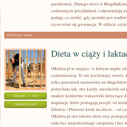
paraliżować. Dlatego treści w BlogdlaKons
KONSUMENT
codziennych przykładach i odpowiadają na
(UCZEŃ,
padają: co zrobić, gdy produkt jest wadliw
STUDENT)
czym różni się gwarancja. W efekcie czytel
POSTED BY ADMIN
Dieta w ciąży i lakta
OKdieta.pl to miejsce, w którym mądre od
codziennością. To nie jest kolejny serwis,
tylko przestrzeń nastawiona na długofalow
pomyślana tak, aby każdy, niezależnie o
znaleźć konkretne wskazówki dotyczące die
JANUARY - 5 - 2026
inspiracje, które pomagają przejść od teor
ON
COMMENTS OFF
Zdrowie i Pierwsze kroki na diecie – od c
DIETA
OKdieta.pl stoi zdrowa dieta oraz podejści
W
ciała bez niepotrzebnego cierpienia i bez 
CIĄŻY