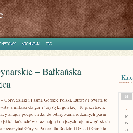
e
ERNETOWY
ARCHIWUM
TAGI
ynarskie – Bałkańska
Kale
ica
M
– Góry, Szlaki i Pasma Górskie Polski, Europy i Świata to
wstał z miłości do gór i turystyki górskiej. To przestrzeń,
3
iacy znajdą podpowiedzi do odkrywania rodzimych pasm
10
pejskich łańcuchów oraz najpiękniejszych rejonów górskich
17
o przeczytać Góry w Polsce dla Rodzin i Dzieci i Górskie
24