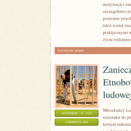
I
motywacji i zm
IZOLACJA
szczegółowe art
I
poziomie psych
RELACJE
tekst został z
MIĘDZY
praktycznymi 
RODZEŃSTWEM
życiu rodzinn
POSTED BY ADMIN
Zaniecz
Etnobot
ludowe
Mieszkańcy Las
NOVEMBER - 29 - 2025
szacunku do pr
ON
COMMENTS OFF
którym miłośni
ZANIECZYSZCZENIE