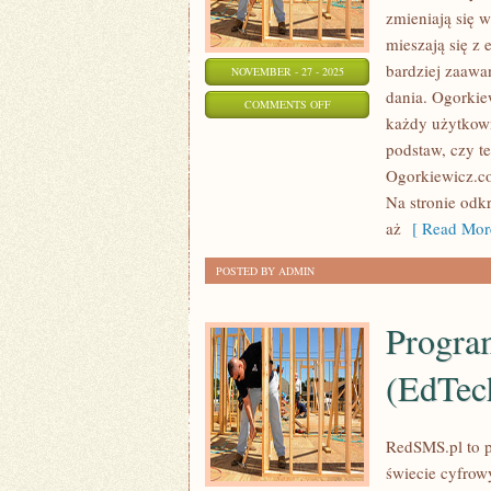
zmieniają się 
mieszają się z 
bardziej zaawa
NOVEMBER - 27 - 2025
dania. Ogorkie
ON
COMMENTS OFF
każdy użytkowni
GARMAŻERKA
podstaw, czy t
I
Ogorkiewicz.co
DANIA
Na stronie odkr
MROŻONE
aż
[ Read Mor
POSTED BY ADMIN
Progra
(EdTec
RedSMS.pl to 
świecie cyfrow