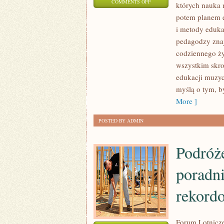
ON
COMMENTS OFF
których nauka 
MUZYCZNE
potem planem e
EKSPERYMENTY
i metody eduk
I
pedagodzy zna
PROJEKTY
codziennego ży
DIY
wszystkim skr
edukacji muzyc
I
myślą o tym, b
MUZYKA
More ]
RELAKSACYJNA
I
POSTED BY ADMIN
TERAPEUTYCZNA
Podróż
poradni
rekord
Forum Lotnicz