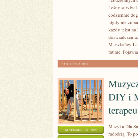
i codziennych 
LASÓW
Leśny survival.
I
codziennie dog
ETNOBOTANIKA
nigdy nie zoba
–
każdy tekst na
doświadczeniu,
ROŚLINY
Mieszkańcy Las
W
faunie. Pojawiaj
KULTURZE
LUDOWEJ
POSTED BY ADMIN
Muzycz
DIY i M
terapeu
Muzyka Dla Smy
NOVEMBER - 28 - 2025
radością. To p