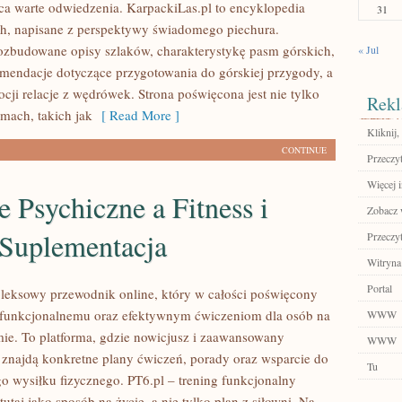
jsca warte odwiedzenia. KarpackiLas.pl to encyklopedia
31
h, napisane z perspektywy świadomego piechura.
rozbudowane opisy szlaków, charakterystykę pasm górskich,
« Jul
mendacje dotyczące przygotowania do górskiej przygody, a
cji relacje z wędrówek. Strona poświęcona jest nie tylko
Rekl
mach, takich jak
[ Read More ]
Kliknij
CONTINUE
Przeczyt
Więcej 
 Psychiczne a Fitness i
Zobacz 
 Suplementacja
Przeczyt
Witryna
Portal
leksowy przewodnik online, który w całości poświęcony
i funkcjonalnemu oraz efektywnym ćwiczeniom dla osób na
WWW
e. To platforma, gdzie nowicjusz i zaawansowany
WWW
 znajdą konkretne plany ćwiczeń, porady oraz wsparcie do
Tu
o wysiłku fizycznego. PT6.pl – trening funkcjonalny
tutaj jako sposób na życie, a nie tylko plan z siłowni. Na