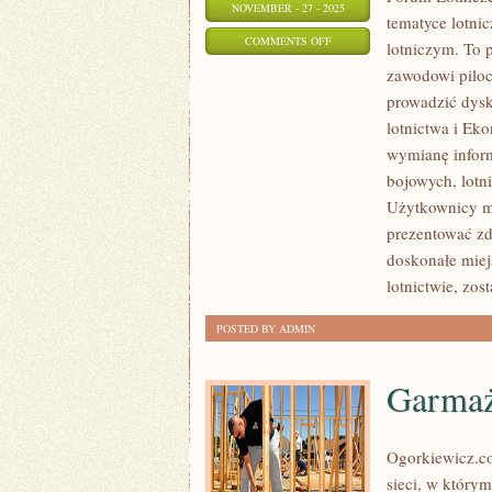
NOVEMBER - 27 - 2025
tematyce lotni
ON
COMMENTS OFF
lotniczym. To 
PODRÓŻE
zawodowi piloci
SAMOLOTEM
prowadzić dysk
–
lotnictwa i Ek
PRAKTYCZNY
wymianę infor
PORADNIK
bojowych, lotn
Użytkownicy mo
PASAŻERA
prezentować zd
I
doskonałe miej
SAMOLOTY
lotnictwie, zo
REKORDOWE
POSTED BY ADMIN
Garmaż
Ogorkiewicz.co
sieci, w którym