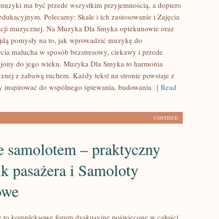
muzyki ma być przede wszystkim przyjemnością, a dopiero
dukacyjnym. Polecamy: Skale i ich zastosowanie i Zajęcia
acji muzycznej. Na Muzyka Dla Smyka opiekunowie oraz
jdą pomysły na to, jak wprowadzić muzykę do
cia malucha w sposób bezstresowy, ciekawy i przede
ojony do jego wieku. Muzyka Dla Smyka to harmonia
znej z zabawą ruchem. Każdy tekst na stronie powstaje z
y inspirować do wspólnego śpiewania, budowania
[ Read
CONTINUE
e samolotem – praktyczny
k pasażera i Samoloty
owe
e to kompleksowe forum dyskusyjne poświęcone w całości