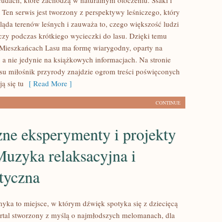
cudach, które zachodzą w naturalnym otoczeniu. Ssaki i
 Ten serwis jest tworzony z perspektywy leśniczego, który
ląda terenów leśnych i zauważa to, czego większość ludzi
czy podczas krótkiego wycieczki do lasu. Dzięki temu
 Mieszkańcach Lasu ma formę wiarygodny, oparty na
 a nie jedynie na książkowych informacjach. Na stronie
u miłośnik przyrody znajdzie ogrom treści poświęconych
ą się tu
[ Read More ]
CONTINUE
ne eksperymenty i projekty
uzyka relaksacyjna i
tyczna
ka to miejsce, w którym dźwięk spotyka się z dziecięcą
ortal stworzony z myślą o najmłodszych melomanach, dla