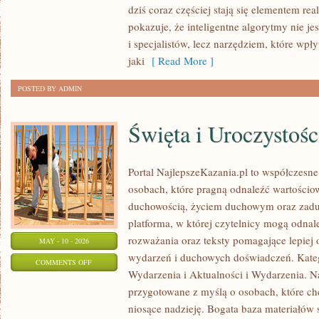
dziś coraz częściej stają się elementem r
W
pokazuje, że inteligentne algorytmy nie je
KULTURZE
i specjalistów, lecz narzędziem, które wpł
jaki
[ Read More ]
POSTED BY ADMIN
Święta i Uroczystośc
Portal NajlepszeKazania.pl to współczesne
osobach, które pragną odnaleźć wartościo
duchowością, życiem duchowym oraz zadu
platforma, w której czytelnicy mogą odna
rozważania oraz teksty pomagające lepiej
MAY - 10 - 2026
wydarzeń i duchowych doświadczeń. Katego
ON
COMMENTS OFF
Wydarzenia i Aktualności i Wydarzenia. Na
ŚWIĘTA
przygotowane z myślą o osobach, które chc
I
niosące nadzieję. Bogata baza materiałów 
UROCZYSTOŚCI