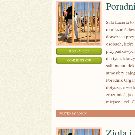
Poradn
Sala Lacerta to
okolicznościow
dotyczące przy
osobach, które
przypadkowych 
JUNE - 7 - 2026
dla tych, któr
ON
COMMENTS OFF
sali, menu, dek
PORADNIK
atmosfery całeg
ORGANIZATORA
Poradnik Organ
dotyczące wiel
zrozumieć, jak
miejsce i cel. 
POSTED BY ADMIN
Zioła 