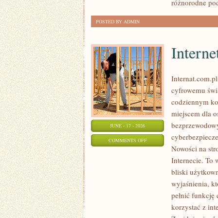
różnorodne pod
POSTED BY ADMIN
Interne
Internat.com.p
cyfrowemu świa
codziennym ko
miejscem dla os
bezprzewodowy
JUNE - 17 - 2026
cyberbezpiecze
ON
COMMENTS OFF
Nowości na str
INTERNET
Internecie. To
RADIOWY
bliski użytkown
I
wyjaśnienia, k
SATELITARNY
pełnić funkcję 
korzystać z int