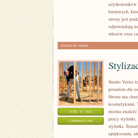
użytkowników 
I
hurtowych, któ
NOWOŚCI
strony jest pra
odpowiadają na
włosów oraz ca
POSTED BY ADMIN
Styliza
Studio Veriss 
poradom dla os
Strona ma chara
kosmetykami. T
można znaleźć 
JUNE - 19 - 2026
pracy stylistki
ON
COMMENTS OFF
stylistki. Tema
STYLIZACJE
upiększania, a
NA