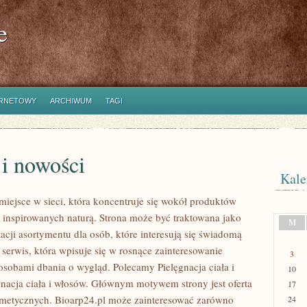
e
ERNETOWY
ARCHIWUM
TAGI
 i nowości
Kale
miejsce w sieci, która koncentruje się wokół produktów
inspirowanych naturą. Strona może być traktowana jako
M
acji asortymentu dla osób, które interesują się świadomą
 serwis, która wpisuje się w rosnące zainteresowanie
3
osobami dbania o wygląd. Polecamy Pielęgnacja ciała i
10
gnacja ciała i włosów. Głównym motywem strony jest oferta
17
metycznych. Bioarp24.pl może zainteresować zarówno
24