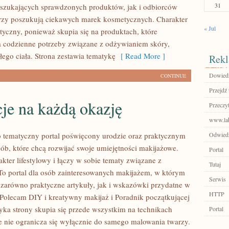
31
szukających sprawdzonych produktów, jak i odbiorców
rzy poszukują ciekawych marek kosmetycznych. Charakter
« Jul
ktyczny, ponieważ skupia się na produktach, które
 codzienne potrzeby związane z odżywianiem skóry,
łego ciała. Strona zestawia tematykę
[ Read More ]
Rekl
Dowiedz 
CONTINUE
Przejdź 
cje na każdą okazję
Przeczyt
www.lab
to tematyczny portal poświęcony urodzie oraz praktycznym
Odwiedź
ób, które chcą rozwijać swoje umiejętności makijażowe.
Portal
kter lifestylowy i łączy w sobie tematy związane z
Tutaj
o portal dla osób zainteresowanych makijażem, w którym
Serwis
zarówno praktyczne artykuły, jak i wskazówki przydatne w
HTTP
. Polecam DIY i kreatywny makijaż i Poradnik początkującej
tyka strony skupia się przede wszystkim na technikach
Portal
le nie ogranicza się wyłącznie do samego malowania twarzy.