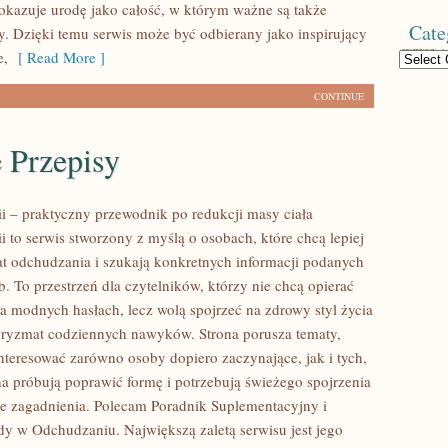
pokazuje urodę jako całość, w którym ważne są także
Cate
ry. Dzięki temu serwis może być odbierany jako inspirujący
e,
[ Read More ]
Categories
CONTINUE
 Przepisy
ii – praktyczny przewodnik po redukcji masy ciała
ii to serwis stworzony z myślą o osobach, które chcą lepiej
t odchudzania i szukają konkretnych informacji podanych
. To przestrzeń dla czytelników, którzy nie chcą opierać
na modnych hasłach, lecz wolą spojrzeć na zdrowy styl życia
 pryzmat codziennych nawyków. Strona porusza tematy,
nteresować zarówno osoby dopiero zaczynające, jak i tych,
a próbują poprawić formę i potrzebują świeżego spojrzenia
e zagadnienia. Polecam Poradnik Suplementacyjny i
dy w Odchudzaniu. Największą zaletą serwisu jest jego