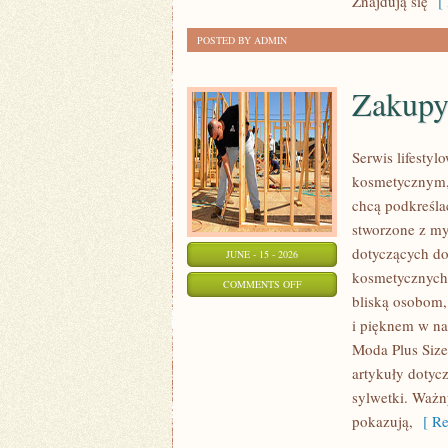
Znajdują się
[ 
POSTED BY ADMIN
Zakupy
Serwis lifestyl
kosmetycznym, 
chcą podkreśla
stworzone z my
dotyczących do
JUNE - 15 - 2026
kosmetycznych 
ON
COMMENTS OFF
bliską osobom,
ZAKUPY
i pięknem w na
PLUS
Moda Plus Size
SIZE
artykuły dotyc
sylwetki. Ważn
pokazują,
[ Re