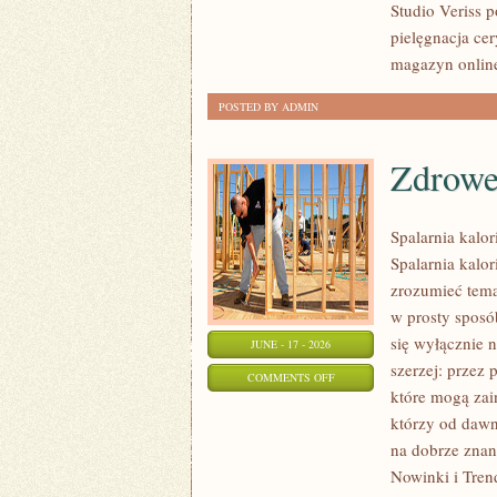
Studio Veriss 
KAŻDĄ
pielęgnacja ce
OKAZJĘ
magazyn onlin
POSTED BY ADMIN
Zdrowe
Spalarnia kalor
Spalarnia kalor
zrozumieć tema
w prosty sposób
się wyłącznie 
JUNE - 17 - 2026
szerzej: przez
ON
COMMENTS OFF
które mogą zai
ZDROWE
którzy od dawn
PRZEPISY
na dobrze znan
Nowinki i Tren