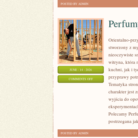
POSTED BY ADMIN
Perfum
Orientalno-przy
stworzony z my
nieoczywiste sm
witryna, która
kuchni, jak i 
JUNE - 14 - 2026
przyprawy potr
ON
COMMENTS OFF
Tematyka stron
PERFUMY
charakter jest
A
wyjścia do opo
OKAZJE
eksperymentac
Polecamy Perf
postrzegana jak
POSTED BY ADMIN