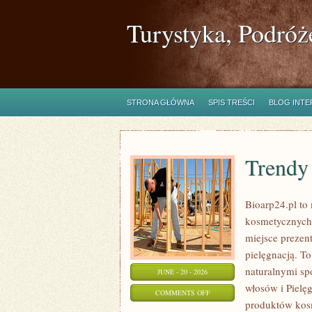
Turystyka, Podróż
STRONA GŁÓWNA
SPIS TREŚCI
BLOG INT
Trendy
Bioarp24.pl to 
kosmetycznych 
miejsce prezent
pielęgnacją. To
naturalnymi sp
JUNE - 20 - 2026
włosów i Pielę
ON
COMMENTS OFF
produktów kos
TRENDY