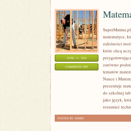
Matema
SuperMatma.pl
matematyce, kt
zależności moż
które chcą ucz
przygotowująca
JUNE - 9 - 2026
zarówno podsta
ON
COMMENTS OFF
tematów matem
MATEMATYKA
Nauce i Matema
W
prezentuje mat
CODZIENNYM
do szkolnej ta
ŻYCIU
jako język, kt
rozumieć techn
POSTED BY ADMIN