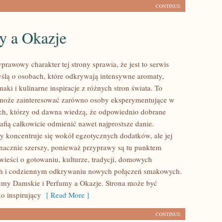
CONTINUE
y a Okazje
prawowy charakter tej strony sprawia, że jest to serwis
ślą o osobach, które odkrywają intensywne aromaty,
aki i kulinarne inspiracje z różnych stron świata. To
 może zainteresować zarówno osoby eksperymentujące w
tych, którzy od dawna wiedzą, że odpowiednio dobrane
afią całkowicie odmienić nawet najprostsze danie.
y koncentruje się wokół egzotycznych dodatków, ale jej
 znacznie szerszy, ponieważ przyprawy są tu punktem
wieści o gotowaniu, kulturze, tradycji, domowych
h i codziennym odkrywaniu nowych połączeń smakowych.
umy Damskie i Perfumy a Okazje. Strona może być
o inspirujący
[ Read More ]
CONTINUE