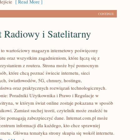
ejście
[ Read More ]
CONTINUE
t Radiowy i Satelitarny
l to wartościowy magazyn internetowy poświęcony
tu oraz wszystkim zagadnieniom, które łączą się z
rzystaniem z routera. Strona może być pomocnym
ób, które chcą poznać świecie internetu, sieci
ch, światłowodów, 5G, chmury, hostingu,
ństwa oraz praktycznych rozwiązań technologicznych.
onie: Poradniki Użytkownika i Prawo i Regulacje w
 witryna, w którym świat online zostaje pokazana w sposób
ikowi. Zamiast suchej teorii, czytelnik może znaleźć tu
tóre pomagają zabezpieczyć dane. Internat.com.pl może
centrum informacji dla każdego, kto chce sprawniej
ernetu. Główna tematyka strony skupia się wokół internetu.