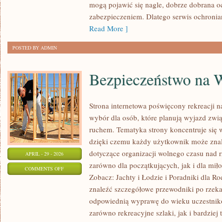
mogą pojawić się nagle, dobrze dobrana o
zabezpieczeniem. Dlatego serwis ochronia
Read More ]
POSTED BY ADMIN
Bezpieczeństwo na 
Strona internetowa poświęcony rekreacji n
wybór dla osób, które planują wyjazd zwią
ruchem. Tematyka strony koncentruje się
dzięki czemu każdy użytkownik może zna
dotyczące organizacji wolnego czasu nad 
APRIL - 29 - 2026
zarówno dla początkujących, jak i dla m
ON
COMMENTS OFF
Zobacz: Jachty i Łodzie i Poradniki dla R
BEZPIECZEŃSTWO
znaleźć szczegółowe przewodniki po rzek
NA
odpowiednią wyprawę do wieku uczestnikó
WODZIE
zarówno rekreacyjne szlaki, jak i bardziej