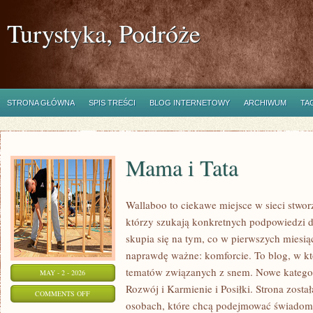
Turystyka, Podróże
STRONA GŁÓWNA
SPIS TREŚCI
BLOG INTERNETOWY
ARCHIWUM
TA
Mama i Tata
Wallaboo to ciekawe miejsce w sieci stwo
którzy szukają konkretnych podpowiedzi 
skupia się na tym, co w pierwszych miesiąc
naprawdę ważne: komforcie. To blog, w k
tematów związanych z snem. Nowe kategori
MAY - 2 - 2026
Rozwój i Karmienie i Posiłki. Strona zost
ON
COMMENTS OFF
osobach, które chcą podejmować świadom
MAMA