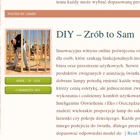
temu każdy może wybrać dopasowaną prop
POSTED BY ADMIN
DIY – Zrób to Sam
Innowacyjna witryna online poświęcona oś
dla osób, które szukają funkcjonalnych in
biura oraz przestrzeni użytkowych. Serwis
produktów związanych z aranżacją światła
dobrane lampy potrafią zmienić każde wnęt
APRIL - 28 - 2026
którzy cenią estetykę, ale jednocześnie z
ON
COMMENTS OFF
wykonania i codzienny komfort użytkowan
DIY
Inteligentne Oświetlenie i Eko i Oszczędza
–
znaleźć wielorakie propozycje lamp do salo
ZRÓB
łazienki czy pokoju dziecięcego. Każde
TO
innego podejścia do światła, dlatego prez
SAM
dopasować odpowiedni model do
[ Read 