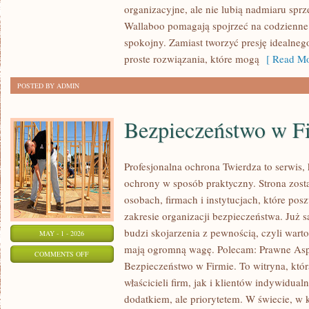
organizacyjne, ale nie lubią nadmiaru sprz
I
Wallaboo pomagają spojrzeć na codzienne
TATA
spokojny. Zamiast tworzyć presję idealneg
proste rozwiązania, które mogą
[ Read Mo
POSTED BY ADMIN
Bezpieczeństwo w F
Profesjonalna ochrona Twierdza to serwis, 
ochrony w sposób praktyczny. Strona zost
osobach, firmach i instytucjach, które pos
zakresie organizacji bezpieczeństwa. Już
budzi skojarzenia z pewnością, czyli wart
MAY - 1 - 2026
mają ogromną wagę. Polecam: Prawne Asp
ON
COMMENTS OFF
Bezpieczeństwo w Firmie. To witryna, któ
BEZPIECZEŃSTWO
właścicieli firm, jak i klientów indywidualn
W
dodatkiem, ale priorytetem. W świecie, w
FIRMIE