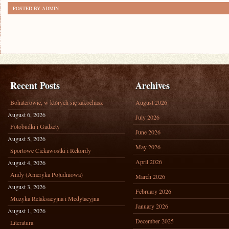
POSTED BY ADMIN
Recent Posts
Archives
Bohaterowie, w których się zakochasz
August 2026
August 6, 2026
July 2026
Fotobudki i Gadżety
June 2026
August 5, 2026
May 2026
Sportowe Ciekawostki i Rekordy
April 2026
August 4, 2026
Andy (Ameryka Południowa)
March 2026
August 3, 2026
February 2026
Muzyka Relaksacyjna i Medytacyjna
January 2026
August 1, 2026
December 2025
Literatura