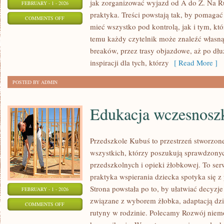
jak zorganizować wyjazd od A do Z. Na R
FEBRUARY - 1 - 2026
praktyka. Treści powstają tak, by pomaga
ON
COMMENTS OFF
mieć wszystko pod kontrolą, jak i tym, kt
SŁOWENIA
temu każdy czytelnik może znaleźć własną
breaków, przez trasy objazdowe, aż po dł
inspiracji dla tych, którzy
[ Read More ]
POSTED BY ADMIN
Edukacja wczesnosz
Przedszkole Kubuś to przestrzeń stworzon
wszystkich, którzy poszukują sprawdzonyc
przedszkolnych i opieki żłobkowej. To se
praktyka wspierania dziecka spotyka się
Strona powstała po to, by ułatwiać decyzj
FEBRUARY - 1 - 2026
związane z wyborem żłobka, adaptacją dzi
ON
COMMENTS OFF
rutyny w rodzinie. Polecamy Rozwój niem
EDUKACJA