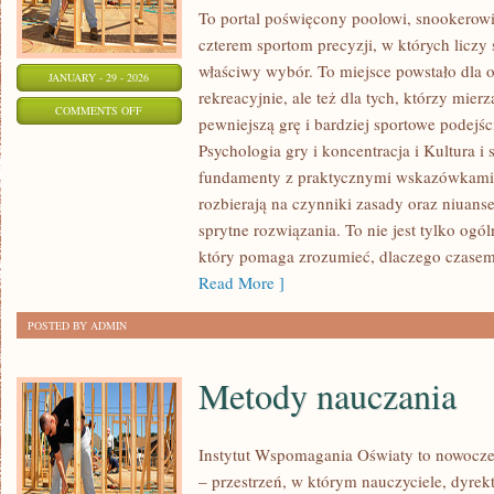
To portal poświęcony poolowi, snookerowi,
czterem sportom precyzji, w których liczy 
właściwy wybór. To miejsce powstało dla o
JANUARY - 29 - 2026
rekreacyjnie, ale też dla tych, którzy mier
ON
COMMENTS OFF
pewniejszą grę i bardziej sportowe podejś
CIEKAWOSTKI
Psychologia gry i koncentracja i Kultura i
I
fundamenty z praktycznymi wskazówkami. Z
NIETYPOWE
rozbierają na czynniki zasady oraz niuans
ODMIANY
sprytne rozwiązania. To nie jest tylko ogó
GIER
który pomaga zrozumieć, dlaczego czasem
Read More ]
POSTED BY ADMIN
Metody nauczania
Instytut Wspomagania Oświaty to nowocze
– przestrzeń, w którym nauczyciele, dyrekt