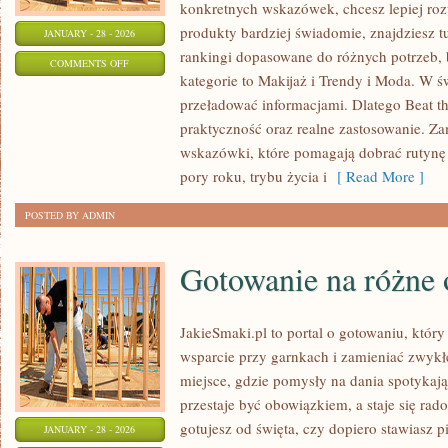
konkretnych wskazówek, chcesz lepiej roz
produkty bardziej świadomie, znajdziesz t
JANUARY - 28 - 2026
rankingi dopasowane do różnych potrzeb,
ON
COMMENTS OFF
kategorie to Makijaż i Trendy i Moda. W św
ZDROWE
przeładować informacjami. Dlatego Beat t
WŁOSY
praktyczność oraz realne zastosowanie. Zam
I
wskazówki, które pomagają dobrać rutynę 
SKÓRA
pory roku, trybu życia i
[ Read More ]
GŁOWY
POSTED BY ADMIN
Gotowanie na różne 
JakieSmaki.pl to portal o gotowaniu, który
wsparcie przy garnkach i zamieniać zwykłe
miejsce, gdzie pomysły na dania spotykają
przestaje być obowiązkiem, a staje się rado
gotujesz od święta, czy dopiero stawiasz p
JANUARY - 28 - 2026