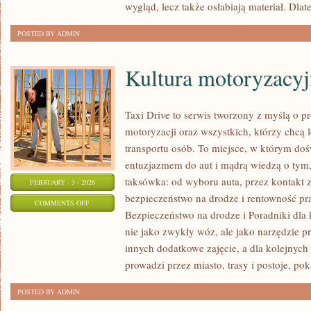
wygląd, lecz także osłabiają materiał. Dla
POSTED BY ADMIN
Kultura motoryzacyj
Taxi Drive to serwis tworzony z myślą o p
motoryzacji oraz wszystkich, którzy chcą 
transportu osób. To miejsce, w którym doś
entuzjazmem do aut i mądrą wiedzą o tym,
taksówka: od wyboru auta, przez kontakt 
FEBRUARY - 3 - 2026
bezpieczeństwo na drodze i rentowność pr
ON
COMMENTS OFF
Bezpieczeństwo na drodze i Poradniki dla 
KULTURA
nie jako zwykły wóz, ale jako narzędzie p
MOTORYZACYJNA
innych dodatkowe zajęcie, a dla kolejnych 
prowadzi przez miasto, trasy i postoje, po
POSTED BY ADMIN