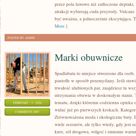
przez pola lawowe niż zatłoczone deptaki,
I
atrakcji wybierają cuda przyrody. Vulcans
LASY
być uważna, a jednocześnie ekscytująca. Tu 
DESZCZOWE
More ]
POSTED BY ADMIN
Marki obuwnicze
Spadlabuta to miejsce stworzone dla osób,
pantofle w sposób przemyślany. Jeśli stawi
trwałość ulubionych par, znajdziesz tu ws
utrzymania obuwia w doskonałym stanie. 
tematu, dzięki któremu codzienna opieka o b
FEBRUARY - 3 - 2026
widać już po pierwszych krokach. Kategori
ON
COMMENTS OFF
Zrównoważona moda i ekologiczne buty. Do
MARKI
wiele sezonów, ale tylko wtedy, gdy jest 
OBUWNICZE
kurz, sól drogowa, wilgoć i zmienne waru