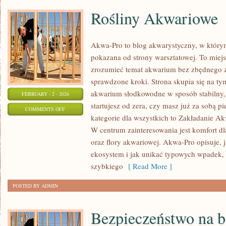
Rośliny Akwariowe
Akwa-Pro to blog akwarystyczny, w którym
pokazana od strony warsztatowej. To miejs
zrozumieć temat akwarium bez zbędnego za
sprawdzone kroki. Strona skupia się na ty
akwarium słodkowodne w sposób stabilny, 
FEBRUARY - 2 - 2026
startujesz od zera, czy masz już za sobą 
ON
COMMENTS OFF
kategorie dla wszystkich to Zakładanie A
ROŚLINY
W centrum zainteresowania jest komfort dla
AKWARIOWE
oraz flory akwariowej. Akwa-Pro opisuje, 
ekosystem i jak unikać typowych wpadek, k
szybkiego
[ Read More ]
POSTED BY ADMIN
Bezpieczeństwo na 