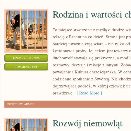
Rodzina i wartości c
To miejsce stworzone z myślą o drodze wi
relację z Panem na co dzień. Strona jest pr
bardziej uważnie żyją wiarą – nie tylko od
życie stawia próby. Jej celem jest towarzy
duchowość stawała się praktyczna, a modlit
JANUARY - 30 - 2026
rozmowy, decyzje i relacje z innymi. Zoba
ON
COMMENTS OFF
powołanie i Kultura chrześcijańska. W cent
RODZINA
codzienne spotkanie z Stwórcą. Nie chodzi
I
dojrzewającą podróż, w której człowiek uc
WARTOŚCI
prawdziwe.
[ Read More ]
CHRZEŚCIJAŃSKIE
POSTED BY ADMIN
Rozwój niemowląt