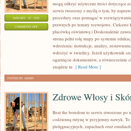
mogą odkryć użyteczne treści dotyczące ed
serwis tworzony z myślą o tym, by usprawn
procedury oraz pomagać w rozwiązywani
JANUARY - 29 - 2026
prawnych po tematy rozwojowe. Ciekawe k
ON
COMMENTS OFF
placówką oświatową i Doskonalenie zawod
METODY
strona pełni rolę mapy po systemie edukac
NAUCZANIA
wdrożenia: instrukcje, analizy, zestawieni
wdrożyć w świetlicy. Jeżeli użytkownik s
ogarnięcie dokumentów, a równocześnie c
znajdzie tu
[ Read More ]
POSTED BY ADMIN
Zdrowe Włosy i Skó
Beat the boredom to serwis stworzone po t
codzienną rutynę w przyjemny nawyk. To 
pielęgnacyjnych, zapachach oraz emaliach