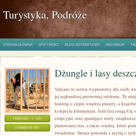
Turystyka, Podróże
STRONA GŁÓWNA
SPIS TREŚCI
BLOG INTERNETOWY
ARCHIWUM
TA
Dżungle i lasy desz
Vulcans to serwis wyprawowy dla osób, kt
jej najbardziej pierwotnej odsłonie. To miej
historią o cieple wnętrza planety, a krajo
kolejnym kilometrem. Jeśli fascynują Cię 
erupcyjne oraz spadające nurty, znajdzies
FEBRUARY - 4 - 2026
planowania tras, a także wiedzę, które po
ON
COMMENTS OFF
świadomie. Strona powstała z myślą o tych
DŻUNGLE