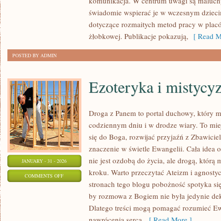
komunikacja. W centrum uwagi są maluchy 
WCZESNOSZKOLNA
świadomie wspierać je w wczesnym dzieciń
dotyczące rozmaitych metod pracy w placó
żłobkowej. Publikacje pokazują,
[ Read M
POSTED BY ADMIN
Ezoteryka i mistycy
Droga z Panem to portal duchowy, który 
codziennym dniu i w drodze wiary. To miej
się do Boga, rozwijać przyjaźń z Zbawici
znaczenie w świetle Ewangelii. Cała idea o
nie jest ozdobą do życia, ale drogą, któr
JANUARY - 31 - 2026
kroku. Warto przeczytać Ateizm i agnost
ON
COMMENTS OFF
stronach tego blogu pobożność spotyka się
EZOTERYKA
by rozmowa z Bogiem nie była jedynie dekl
I
Dlatego treści mogą pomagać rozumieć Ew
MISTYCYZM
nawrócenia serca,
[ Read More ]