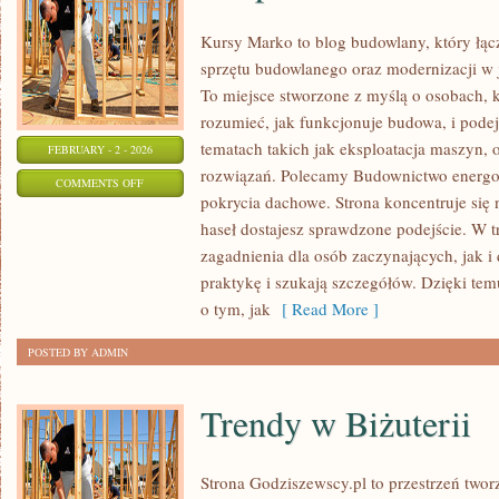
Kursy Marko to blog budowlany, który łą
sprzętu budowlanego oraz modernizacji w j
To miejsce stworzone z myślą o osobach, k
rozumieć, jak funkcjonuje budowa, i pode
tematach takich jak eksploatacja maszyn, 
FEBRUARY - 2 - 2026
rozwiązań. Polecamy Budownictwo energo
ON
COMMENTS OFF
pokrycia dachowe. Strona koncentruje się 
BEZPIECZEŃSTWO
haseł dostajesz sprawdzone podejście. W t
NA
zagadnienia dla osób zaczynających, jak i 
BUDOWIE
praktykę i szukają szczegółów. Dzięki tem
o tym, jak
[ Read More ]
POSTED BY ADMIN
Trendy w Biżuterii
Strona Godziszewscy.pl to przestrzeń twor