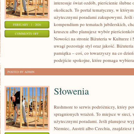
interesuje świat ozdób, pierścienie ślubne
okolicach. To portal tematyczny, w którym ł
użytecznymi poradami zakupowymi. Jeśli
kompendium po tematach jubilerskich, chc
FEBRUARY - 1 - 2026
kruszcu albo planujesz wybór pierścionków,
ON
COMMENTS OFF
Nowości na stronie Biżuteria w Kulturze i 
TRENDY
uwagi pozostaje styl oraz jakość. Biżuteria
W
pamiątka – coś, co towarzyszy na co dzień.
BIŻUTERII
podejście spokojne, które pomaga wybier
POSTED BY ADMIN
Słowenia
Rushmore to serwis podróżniczy, który po
spragnionych wrażeń. To miejsce w sieci, w
użytecznymi poradami. Jeśli planujesz wyj
Niemiec, Austrii albo Czechia, znajdziesz 