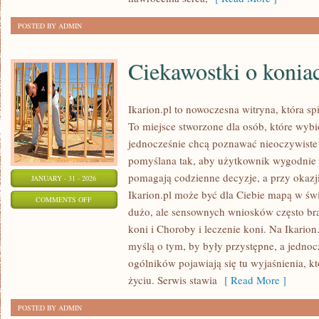
POSTED BY ADMIN
Ciekawostki o konia
Ikarion.pl to nowoczesna witryna, która sp
To miejsce stworzone dla osób, które wybi
jednocześnie chcą poznawać nieoczywiste 
pomyślana tak, aby użytkownik wygodnie do
pomagają codzienne decyzje, a przy okazj
JANUARY - 31 - 2026
Ikarion.pl może być dla Ciebie mapą w świ
ON
COMMENTS OFF
dużo, ale sensownych wniosków często bra
CIEKAWOSTKI
koni i Choroby i leczenie koni. Na Ikarion.
O
myślą o tym, by były przystępne, a jednoc
KONIACH
ogólników pojawiają się tu wyjaśnienia, k
życiu. Serwis stawia
[ Read More ]
POSTED BY ADMIN