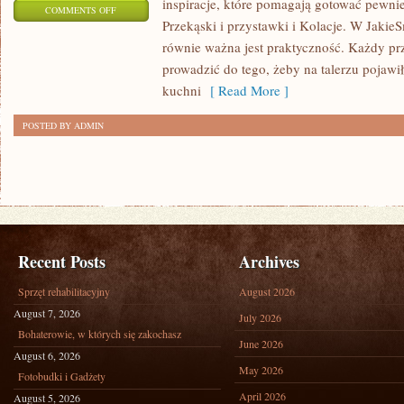
inspiracje, które pomagają gotować pewnie
ON
COMMENTS OFF
Przekąski i przystawki i Kolacje. W JakieSm
GOTOWANIE
równie ważna jest praktyczność. Każdy pr
NA
prowadzić do tego, żeby na talerzu pojawił
RÓŻNE
kuchni
[ Read More ]
OKAZJE
POSTED BY ADMIN
Recent Posts
Archives
Sprzęt rehabilitacyjny
August 2026
August 7, 2026
July 2026
Bohaterowie, w których się zakochasz
June 2026
August 6, 2026
May 2026
Fotobudki i Gadżety
April 2026
August 5, 2026