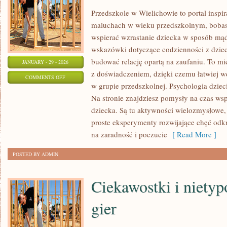
Przedszkole w Wielichowie to portal inspir
maluchach w wieku przedszkolnym, bobasa
wspierać wzrastanie dziecka w sposób mąd
wskazówki dotyczące codzienności z dzieck
budować relację opartą na zaufaniu. To mi
JANUARY - 29 - 2026
z doświadczeniem, dzięki czemu łatwiej 
ON
COMMENTS OFF
w grupie przedszkolnej. Psychologia dzieci
ROZWÓJ
Na stronie znajdziesz pomysły na czas w
NIEMOWLĄT
dziecka. Są tu aktywności wielozmysłowe, 
proste eksperymenty rozwijające chęć od
na zaradność i poczucie
[ Read More ]
POSTED BY ADMIN
Ciekawostki i niety
gier