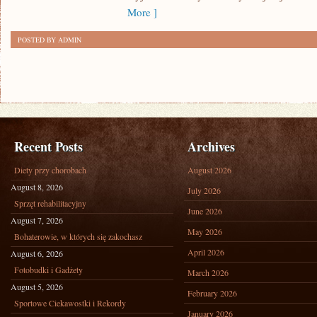
More ]
POSTED BY ADMIN
Recent Posts
Archives
Diety przy chorobach
August 2026
August 8, 2026
July 2026
Sprzęt rehabilitacyjny
June 2026
August 7, 2026
May 2026
Bohaterowie, w których się zakochasz
April 2026
August 6, 2026
Fotobudki i Gadżety
March 2026
August 5, 2026
February 2026
Sportowe Ciekawostki i Rekordy
January 2026