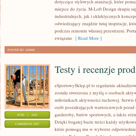
dotyczące stylowych aranżacji, które pom
I
miejsce do życia. M-Loft Design skupia s
MATERIAŁY
industrialnych, jak i eklektycznych konce
odwiedzający znajdzie tutaj inspiracje, k
podczas remontu własnej przestrzeni. Portal
związane
[ Read More ]
POSTED BY ADMIN
Testy i recenzje pro
eSportowySklep.pl to regularnie aktualizow
została stworzona z myślą o osobach akty
miłośnikach aktywności ruchowej. Serwis 
osób poszukujących wartościowych porad 
garderoby, butów sportowych, a także różn
JUNE - 1 - 2026
Dzięki bogatej bazie treści każdy użytkow
ON
COMMENTS OFF
które pomogą mu w wyborze odpowiednie
TESTY