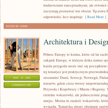
I
trudnościami emocjonalnymi, ale również d
TERAPIE
zaczynają poznawać ten obszar. Tęczowa P
odpowiedzi, lecz inspiruje
[ Read More ]
POSTED BY ADMIN
Architektura i Desig
Północ Europy to kraina, które od lat zac
zakątek Europy, w którym dzika natura spot
każda przygoda może stać się początkiem 
tej tematyce jest praktycznym przewodniki
zrozumieć Danii, Szwecji, Norwegii, Finlan
MAY - 22 - 2026
terenów, gdzie cisza tworzy niepowtarzalny
ON
COMMENTS OFF
Przyroda i Krajobrazy i Miasta i Regiony. T
ARCHITEKTURA
rzetelne wskazówki, ale jednocześnie prag
I
miejsc. Można tu znaleźć wskazówki, któr
DESIGN
wyjazdu. Tematyka strony obejmuje zarówn