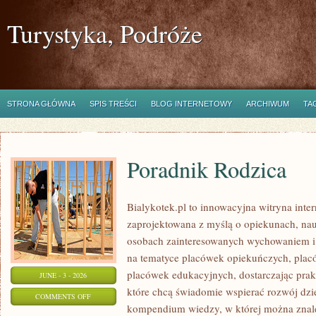
Turystyka, Podróże
STRONA GŁÓWNA
SPIS TREŚCI
BLOG INTERNETOWY
ARCHIWUM
TA
Poradnik Rodzica
Bialykotek.pl to innowacyjna witryna inter
zaprojektowana z myślą o opiekunach, nau
osobach zainteresowanych wychowaniem i 
na tematyce placówek opiekuńczych, plac
placówek edukacyjnych, dostarczając prakt
JUNE - 3 - 2026
które chcą świadomie wspierać rozwój dzi
ON
COMMENTS OFF
kompendium wiedzy, w której można znaleź
PORADNIK