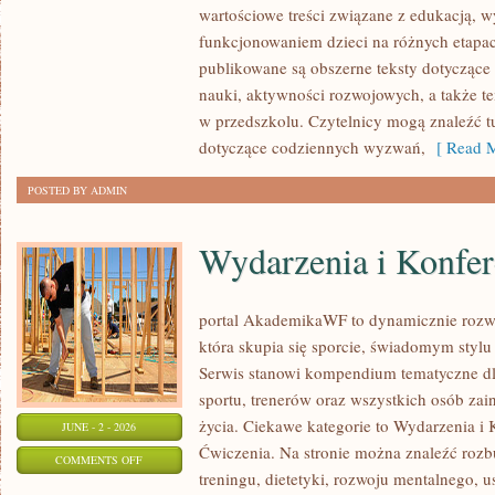
wartościowe treści związane z edukacją,
RODZICA
funkcjonowaniem dzieci na różnych etapac
publikowane są obszerne teksty dotyczące
nauki, aktywności rozwojowych, a także t
w przedszkolu. Czytelnicy mogą znaleźć t
dotyczące codziennych wyzwań,
[ Read M
POSTED BY ADMIN
Wydarzenia i Konfer
portal AkademikaWF to dynamicznie rozwij
która skupia się sporcie, świadomym stylu ż
Serwis stanowi kompendium tematyczne dl
sportu, trenerów oraz wszystkich osób za
życia. Ciekawe kategorie to Wydarzenia i K
JUNE - 2 - 2026
Ćwiczenia. Na stronie można znaleźć roz
ON
COMMENTS OFF
treningu, dietetyki, rozwoju mentalnego, 
WYDARZENIA