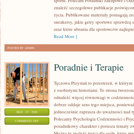
sportu. Polecam Poradniki zakupowe i Odz
I
znaleźć szczegółowe publikacje poświęco
RECENZJE
życia. Publikowane materiały pomagają zr
PRODUKTÓW
sneakersy, jakie getry sportowe sprawdzą 
oraz które ubrania dla sportowców najlep
Read More ]
POSTED BY ADMIN
Poradnie i Terapie
Tęczowa Przystań to przestrzeń, w którym 
z osobistymi historiami. To strona tworzon
odnaleźć więcej równowagi w codziennoś
dobrze oddaje sens tego miejsca, ponieważ 
jednocześnie zaprasza do uważności nad ty
MAY - 23 - 2026
Polecamy Psychologia Codzienności i Psych
ON
COMMENTS OFF
poradnikowy charakter i porusza tematy z
PORADNIE
Można tu znaleźć treści dla osób, które in