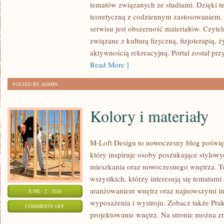
tematów związanych ze studiami. Dzięki te
I
teoretyczną z codziennym zastosowaniem. 
KONFERENCJE
serwisu jest obszerność materiałów. Czyte
związane z kulturą fizyczną, fizjoterapią,
aktywnością rekreacyjną. Portal został pr
Read More ]
POSTED BY ADMIN
Kolory i materiały
M-Loft Design to nowoczesny blog poświęc
który inspiruje osoby poszukujące stylow
mieszkania oraz nowoczesnego wnętrza. To
wszystkich, którzy interesują się tematami
aranżowaniem wnętrz oraz najnowszymi in
JUNE - 2 - 2026
wyposażenia i wystroju. Zobacz także Prak
ON
COMMENTS OFF
projektowanie wnętrz. Na stronie można zn
KOLORY