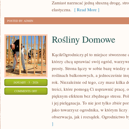
Zamiast narzucać jedną słuszną drogę, str
I
elastyczna.
[ Read More ]
LAKTACJI
POSTED BY ADMIN
Rośliny Domowe
KącikOgrodniczy.pl to miejsce stworzone dl
którzy chcą uprawiać swój ogród, warzyw
prosty. Strona łączy w sobie bazę wiedzy 
roślinach balkonowych, a jednocześnie insp
rok. Niezależnie od tego, czy masz kilka d
JANUARY - 5 - 2026
treści, które pomogą Ci usprawnić pracę, o
ON
COMMENTS OFF
pięknym efektem bez zbędnego stresu. Po
ROŚLINY
i jej pielęgnacja. To nie jest tylko zbiór 
DOMOWE
jako towarzysz ogrodnika, w którym liczy
obserwacja, jak i rozsądek. Ogrodnictwo 
]