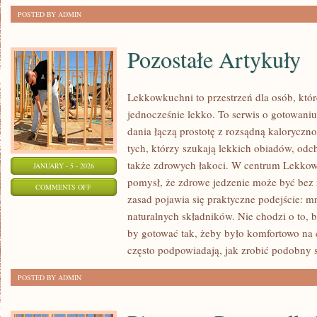
POSTED BY ADMIN
Pozostałe Artykuły
Lekkowkuchni to przestrzeń dla osób, które
jednocześnie lekko. To serwis o gotowaniu 
dania łączą prostotę z rozsądną kaloryczno
tych, którzy szukają lekkich obiadów, odc
także zdrowych łakoci. W centrum Lekkow
JANUARY - 5 - 2026
pomysł, że zdrowe jedzenie może być bez 
ON
COMMENTS OFF
zasad pojawia się praktyczne podejście: m
POZOSTAŁE
naturalnych składników. Nie chodzi o to, 
ARTYKUŁY
by gotować tak, żeby było komfortowo na 
często podpowiadają, jak zrobić podobny 
POSTED BY ADMIN