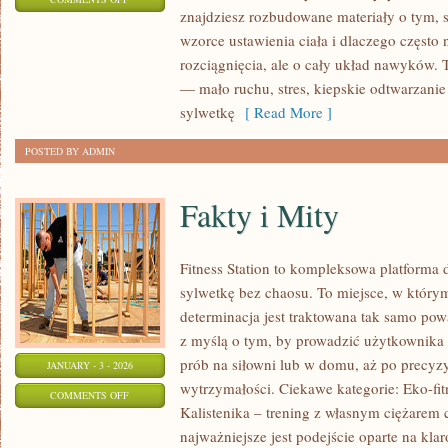
znajdziesz rozbudowane materiały o tym, s
ZDROWIE
wzorce ustawienia ciała i dlaczego często 
DZIECI
rozciągnięcia, ale o cały układ nawyków.
— mało ruchu, stres, kiepskie odtwarzanie
sylwetkę
[ Read More ]
POSTED BY ADMIN
Fakty i Mity
Fitness Station to kompleksowa platforma 
sylwetkę bez chaosu. To miejsce, w którym 
determinacja jest traktowana tak samo pow
z myślą o tym, by prowadzić użytkownika
prób na siłowni lub w domu, aż po precyz
JANUARY - 3 - 2026
wytrzymałości. Ciekawe kategorie: Eko-fit
ON
COMMENTS OFF
Kalistenika – trening z własnym ciężarem c
FAKTY
najważniejsze jest podejście oparte na kla
I