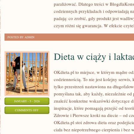
paraliżować. Dlatego treści w BlogdlaKons
KONSUMENT
codziennych przykładach i odpowiadają na
(UCZEŃ,
padają: co zrobić, gdy produkt jest wadliw
STUDENT)
czym różni się gwarancja. W efekcie czytel
POSTED BY ADMIN
Dieta w ciąży i lakta
OKdieta.pl to miejsce, w którym mądre od
codziennością. To nie jest kolejny serwis,
tylko przestrzeń nastawiona na długofalow
pomyślana tak, aby każdy, niezależnie o
znaleźć konkretne wskazówki dotyczące die
JANUARY - 5 - 2026
inspiracje, które pomagają przejść od teor
ON
COMMENTS OFF
Zdrowie i Pierwsze kroki na diecie – od c
DIETA
OKdieta.pl stoi zdrowa dieta oraz podejści
W
ciała bez niepotrzebnego cierpienia i bez 
CIĄŻY