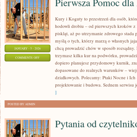
Pierwsza Pomoc dla
Kury i Koguty to przestrzeń dla osób, któ
hodowli drobiu – od pierwszych kroków z
piskląt, aż po utrzymanie zdrowego stada p
myślą o tych, którzy marzą o własnych jaj
chcą prowadzić chów w sposób rozsądny. N
JANUARY - 5 - 2026
trzymasz kilka kur na podwórku, prowadzi
ON
COMMENTS OFF
dopiero planujesz przydomowy kurnik, zn
PIERWSZA
dopasowane do realnych warunków – wiejs
POMOC
działkowych. Polecamy: Ptaki Nocne i Ich 
DLA
projektowanie i budowa. Sednem serwisu j
PTAKÓW
]
POSTED BY ADMIN
Pytania od czytelni