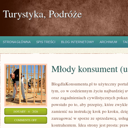
Turystyka, Podróże
STRONA GŁÓWNA
SPIS TREŚCI
BLOG INTERNETOWY
ARCHIWUM
TA
Młody konsument (uc
BlogdlaKonsumenta.pl to użyteczny portal 
tym, co w codziennym życiu najbardziej u
oraz zagadnieniach cywilistycznych pokaz
powstało po to, aby przepisy, które zwykl
zamienić na instrukcję krok po kroku, dzię
JANUARY - 6 - 2026
zareagować w sporze ze sprzedawcą, usług
ON
COMMENTS OFF
kontrahentem. Idea strony jest prosta: pra
MŁODY