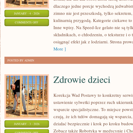
dlaczego jedne porcje wychodzą jedwabiste
zimno nie jest przeszkodą, tylko sekretem,
JANUARY - 4 - 2026
kulinarnią przygodą. Kategorie ciekawe t
ON
COMMENTS OFF
Inne wpisy. Na Speed-Ice gelato nie są tyl
LODY
składnikach, o chłodzeniu, o teksturze i o
ALKOHOLOWE
osiągnąć efekt jak z lodziarni. Strona prow
More ]
POSTED BY ADMIN
Zdrowie dzieci
Korekcja Wad Postawy to konkretny serwis
ustawienie sylwetki poprzez ruch ukierun
wsparcie specjalistyczne. To miejsce powst
czują, że ich tułów domagają się wsparcia,
działać bezpiecznie i krok po kroku budow
JANUARY - 3 - 2026
Zobacz także Robotyka w medycynie i Cho
ON
COMMENTS OFF