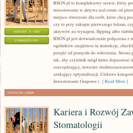
RSGN.pl to kompleksowy serwis, który pr
inwestowanie w aktywa real estate od pierw
miejsce stworzone dla osób, które chcą p
czy to przy zakupie pierwszego lokum, cz
aktywów na wynajem, flipping albo stabil
JANUARY - 4 - 2026
RSGN.pl jest doświadczenie połączona z m
ON
COMMENTS OFF
ogólników znajdziesz tu instrukcje, checkl
PYTANIA
przejść od pomysłu do wdrożenia. Strona 
OD
tak, aby czytelnik mógł łatwo dopasować tr
CZYTELNIKÓW
oszczędzający, inwestor średniozaawanso
szukający optymalizacji. Ciekawe kategori
Inwestowanie Grupowe i
[ Read More ]
POSTED BY ADMIN
Kariera i Rozwój Z
Stomatologii