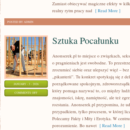
Zamiast obiecywać magiczne efekty w kilk
MITY
realny rytm pracy nad
[ Read More ]
POSTED BY ADMIN
Sztuka Pocałunku
Anonserek.pl to miejsce o związkach, seks
o pragnieniach jest swobodne. To przestrze
zrozumieć siebie oraz ulepszyć więź – bez 
„pikanterii”. Tu konkret spotykają się z del
porządkowane spokojnym, zdroworozsądko
JANUARY - 3 - 2026
który pomaga nazywać to, co między ludź
ON
COMMENTS OFF
znajomości, iskrę, namiętność, ale też zgrzy
SZTUKA
rozstania. Anonserek.pl przypomina, że ud
POCAŁUNKU
przypadkiem, tylko procesem, w której lic
Polecamy Fakty i Mity i Erotyka. W centrum
porozumienie. Bo nawet
[ Read More ]