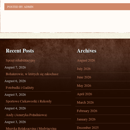
POSTED BY ADMIN
Recent Posts
Archives
Sprzęt rehabilitacyjny
August 2026
August 7, 2026
July 2026
Bohaterowie, w których się zakochasz
June 2026
August 6, 2026
May 2026
Fotobudki i Gadżety
April 2026
August 5, 2026
Sportowe Ciekawostki i Rekordy
March 2026
August 4, 2026
February 2026
Andy (Ameryka Południowa)
January 2026
August 3, 2026
December 2025
Muzyka Relaksacyjna i Medytacyjna