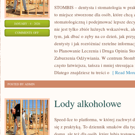
STOMBIS – dentysta i stomatologia w pra
to miejsce stworzone dla osób, które chcą 
stomatologiczną i podejmować lepsze decy
JANUARY - 4 - 2026
nie jest tylko zbiór luźnych wskazówek, 
ON
COMMENTS OFF
tym, jak dbać o zęby na co dzień, jak prz
KARIERA
dentysty i jak rozróżniać rzetelne informa
I
to Planowanie Leczenia i Druga Opinia Sto
ROZWÓJ
Zaburzenia Odżywiania. W centrum Stombis 
ZAWODOWY
często łatwiejsza, tańsza i mniej stresując
W
Dlatego znajdziesz tu treści o
[ Read More
STOMATOLOGII
POSTED BY ADMIN
Lody alkoholowe
Speed-Ice to platforma, w której zachwyt
się z praktyką. To dziennik smaków dla ty
domu, ale też dla osób, które lubią testow