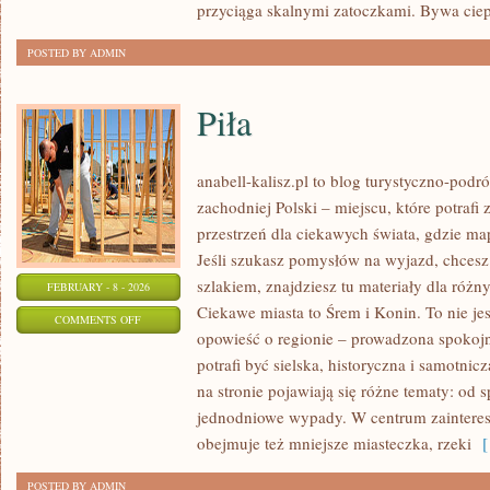
przyciąga skalnymi zatoczkami. Bywa ciep
POSTED BY ADMIN
Piła
anabell-kalisz.pl to blog turystyczno-podr
zachodniej Polski – miejscu, które potrafi
przestrzeń dla ciekawych świata, gdzie ma
Jeśli szukasz pomysłów na wyjazd, chces
szlakiem, znajdziesz tu materiały dla róż
FEBRUARY - 8 - 2026
Ciekawe miasta to Śrem i Konin. To nie jest
ON
COMMENTS OFF
opowieść o regionie – prowadzona spokojn
PIŁA
potrafi być sielska, historyczna i samotnic
na stronie pojawiają się różne tematy: od
jednodniowe wypady. W centrum zaintereso
obejmuje też mniejsze miasteczka, rzeki
[ 
POSTED BY ADMIN