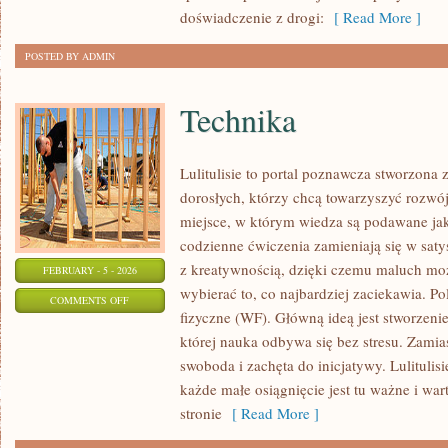
NARODOWE
doświadczenie z drogi:
[ Read More ]
POSTED BY ADMIN
Technika
Lulitulisie to portal poznawcza stworzona
dorosłych, którzy chcą towarzyszyć rozwó
miejsce, w którym wiedza są podawane ja
codzienne ćwiczenia zamieniają się w satys
z kreatywnością, dzięki czemu maluch moż
FEBRUARY - 5 - 2026
wybierać to, co najbardziej zaciekawia. 
ON
COMMENTS OFF
fizyczne (WF). Główną ideą jest stworzenie
TECHNIKA
której nauka odbywa się bez stresu. Zamias
swoboda i zachęta do inicjatywy. Lulitul
każde małe osiągnięcie jest tu ważne i war
stronie
[ Read More ]