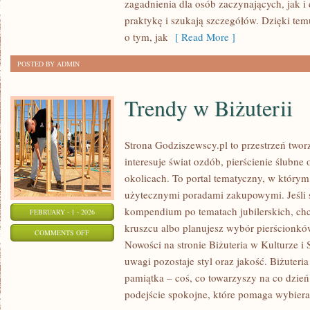
zagadnienia dla osób zaczynających, jak i 
BUDOWIE
praktykę i szukają szczegółów. Dzięki tem
o tym, jak
[ Read More ]
POSTED BY ADMIN
Trendy w Biżuterii
Strona Godziszewscy.pl to przestrzeń twor
interesuje świat ozdób, pierścienie ślubne
okolicach. To portal tematyczny, w którym ł
użytecznymi poradami zakupowymi. Jeśli
kompendium po tematach jubilerskich, chc
FEBRUARY - 1 - 2026
kruszcu albo planujesz wybór pierścionków,
ON
COMMENTS OFF
Nowości na stronie Biżuteria w Kulturze i 
TRENDY
uwagi pozostaje styl oraz jakość. Biżuteria
W
pamiątka – coś, co towarzyszy na co dzień.
BIŻUTERII
podejście spokojne, które pomaga wybier