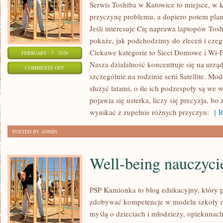
Serwis Toshiba w Katowice to miejsce, w
przyczynę problemu, a dopiero potem pla
Jeśli interesuje Cię naprawa laptopów Tos
pokaże, jak podchodzimy do zleceń i czeg
Ciekawe kategorie to Sieci Domowe i Wi-Fi
FEBRUARY - 7 - 2026
Nasza działalność koncentruje się na urzą
ON
COMMENTS OFF
szczególnie na rodzinie serii Satellite. Mo
LAPTOPY
służyć latami, o ile ich podzespoły są we 
GAMINGOWE
pojawia się usterka, liczy się precyzja, 
wynikać z zupełnie różnych przyczyn:
[ R
POSTED BY ADMIN
Well-being nauczyci
PSP Kamionka to blog edukacyjny, który p
zdobywać kompetencje w modelu szkoły on
myślą o dzieciach i młodzieży, opiekunach