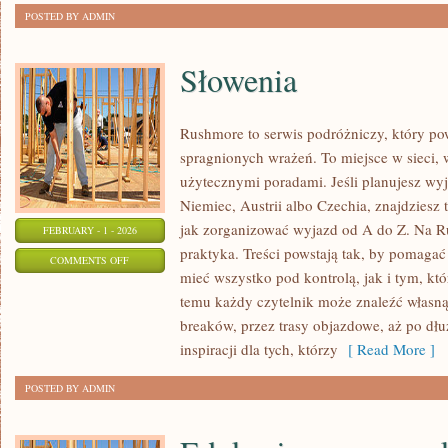
POSTED BY ADMIN
Słowenia
Rushmore to serwis podróżniczy, który po
spragnionych wrażeń. To miejsce w sieci, w
użytecznymi poradami. Jeśli planujesz wyj
Niemiec, Austrii albo Czechia, znajdziesz 
jak zorganizować wyjazd od A do Z. Na R
FEBRUARY - 1 - 2026
praktyka. Treści powstają tak, by pomaga
ON
COMMENTS OFF
mieć wszystko pod kontrolą, jak i tym, kt
SŁOWENIA
temu każdy czytelnik może znaleźć własną
breaków, przez trasy objazdowe, aż po dł
inspiracji dla tych, którzy
[ Read More ]
POSTED BY ADMIN