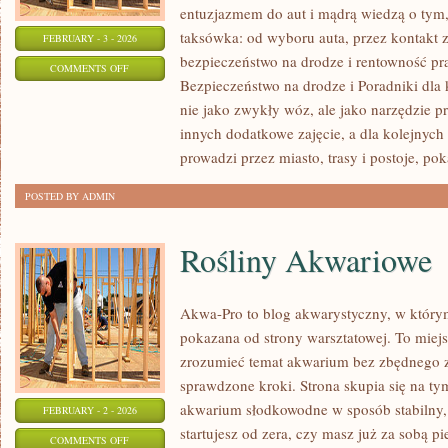
entuzjazmem do aut i mądrą wiedzą o tym,
taksówka: od wyboru auta, przez kontakt 
FEBRUARY - 3 - 2026
bezpieczeństwo na drodze i rentowność pr
ON
COMMENTS OFF
Bezpieczeństwo na drodze i Poradniki dla 
KULTURA
nie jako zwykły wóz, ale jako narzędzie p
MOTORYZACYJNA
innych dodatkowe zajęcie, a dla kolejnych 
prowadzi przez miasto, trasy i postoje, po
POSTED BY ADMIN
Rośliny Akwariowe
Akwa-Pro to blog akwarystyczny, w którym
pokazana od strony warsztatowej. To miejs
zrozumieć temat akwarium bez zbędnego za
sprawdzone kroki. Strona skupia się na ty
akwarium słodkowodne w sposób stabilny, 
FEBRUARY - 2 - 2026
startujesz od zera, czy masz już za sobą 
ON
COMMENTS OFF