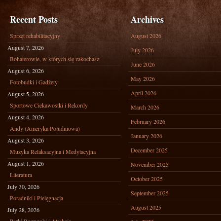
Recent Posts
Archives
Sprzęt rehabilitacyjny
August 2026
August 7, 2026
July 2026
Bohaterowie, w których się zakochasz
June 2026
August 6, 2026
May 2026
Fotobudki i Gadżety
April 2026
August 5, 2026
Sportowe Ciekawostki i Rekordy
March 2026
August 4, 2026
February 2026
Andy (Ameryka Południowa)
January 2026
August 3, 2026
December 2025
Muzyka Relaksacyjna i Medytacyjna
August 1, 2026
November 2025
Literatura
October 2025
July 30, 2026
September 2025
Poradniki i Pielęgnacja
August 2025
July 28, 2026