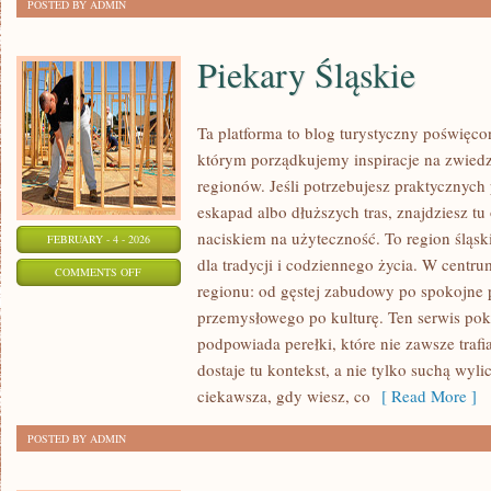
POSTED BY ADMIN
Piekary Śląskie
Ta platforma to blog turystyczny poświęc
którym porządkujemy inspiracje na zwiedz
regionów. Jeśli potrzebujesz praktycznyc
eskapad albo dłuższych tras, znajdziesz tu 
naciskiem na użyteczność. To region śląsk
FEBRUARY - 4 - 2026
dla tradycji i codziennego życia. W centr
ON
COMMENTS OFF
regionu: od gęstej zabudowy po spokojne 
PIEKARY
przemysłowego po kulturę. Ten serwis poka
ŚLĄSKIE
podpowiada perełki, które nie zawsze traf
dostaje tu kontekst, a nie tylko suchą wyl
ciekawsza, gdy wiesz, co
[ Read More ]
POSTED BY ADMIN