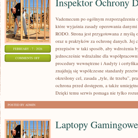
Inspektor Ochrony 
Vademecum po ogólnym rozporządzeniu o 
które wyjaśnia zasady operowania danymi
RODO. Strona jest przygotowana z myślą o
oraz u praktyków za ochronę danych. Jej c
przepisów w taki sposób, aby wdrożenia b
FEBRUARY - 7 - 2026
jednocześnie wdrażalne dla współpracowni
ON
COMMENTS OFF
procedury wewnętrzne i Audyty i certyfik
INSPEKTOR
znajdują się współczesne standardy przetw
OCHRONY
określony cel, zasada „tyle, ile trzeba”, p
DANYCH
ochrona przed dostępem, a także umiejętn
(IOD)
Dzięki temu serwis pomaga nie tylko rozum
POSTED BY ADMIN
Laptopy Gamingowe