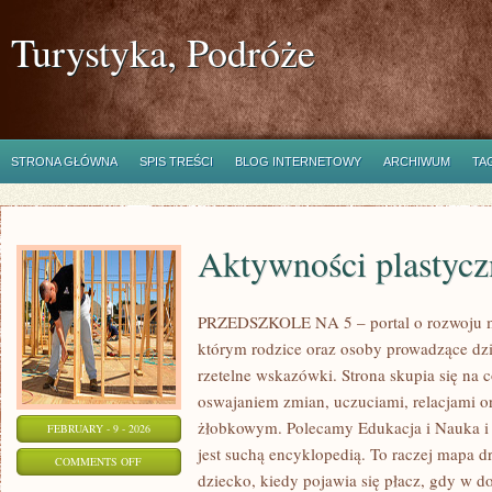
Turystyka, Podróże
STRONA GŁÓWNA
SPIS TREŚCI
BLOG INTERNETOWY
ARCHIWUM
TA
Aktywności plastycz
PRZEDSZKOLE NA 5 – portal o rozwoju m
którym rodzice oraz osoby prowadzące dzi
rzetelne wskazówki. Strona skupia się na 
oswajaniem zmian, uczuciami, relacjami 
żłobkowym. Polecamy Edukacja i Nauka i Li
FEBRUARY - 9 - 2026
jest suchą encyklopedią. To raczej mapa d
ON
COMMENTS OFF
dziecko, kiedy pojawia się płacz, gdy w 
AKTYWNOŚCI