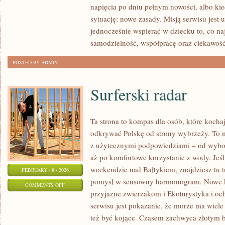
napięcia po dniu pełnym nowości, albo ki
PLASTYCZNE
sytuację: nowe zasady. Misją serwisu jest 
jednocześnie wspierać w dziecku to, co na
samodzielność, współpracę oraz ciekawoś
POSTED BY ADMIN
Surferski radar
Ta strona to kompas dla osób, które kocha
odkrywać Polskę od strony wybrzeży. To mi
z użytecznymi podpowiedziami – od wybor
aż po komfortowe korzystanie z wody. Jeś
weekendzie nad Bałtykiem, znajdziesz tu t
FEBRUARY - 8 - 2026
pomysł w sensowny harmonogram. Nowe kat
ON
COMMENTS OFF
przyjazne zwierzakom i Ekoturystyka i o
SURFERSKI
serwisu jest pokazanie, że morze ma wiele 
RADAR
też być kojące. Czasem zachwyca złotym 