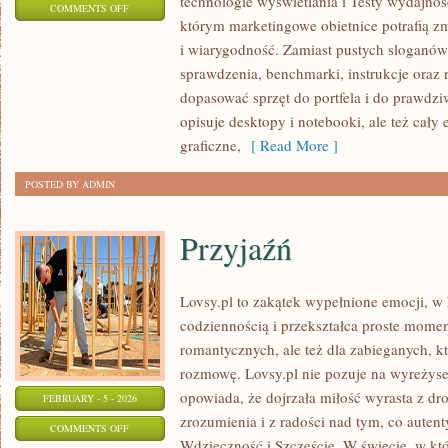
technologie wyświetlania i Testy wydajnoś
ON
COMMENTS OFF
którym marketingowe obietnice potrafią z
SPRZĘT
i wiarygodność. Zamiast pustych sloganów 
KOMPUTEROWY
sprawdzenia, benchmarki, instrukcje oraz
dopasować sprzęt do portfela i do praw
opisuje desktopy i notebooki, ale też cały
graficzne,
[ Read More ]
POSTED BY ADMIN
Przyjaźń
Lovsy.pl to zakątek wypełnione emocji, w 
codziennością i przekształca proste momen
romantycznych, ale też dla zabieganych, k
rozmowę. Lovsy.pl nie pozuje na wyreżyse
opowiada, że dojrzała miłość wyrasta z dr
FEBRUARY - 5 - 2026
zrozumienia i z radości nad tym, co auten
ON
COMMENTS OFF
Wdzięczność i Szczęście. W świecie, w k