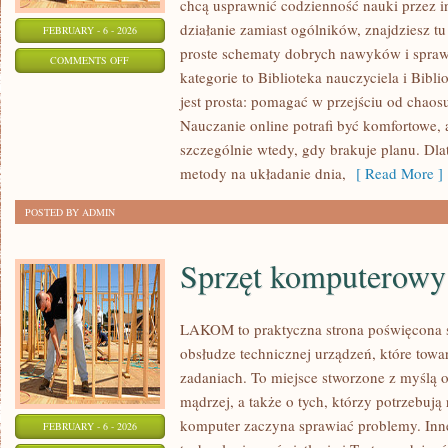
chcą usprawnić codzienność nauki przez int
działanie zamiast ogólników, znajdziesz tu
FEBRUARY - 6 - 2026
proste schematy dobrych nawyków i spra
ON
COMMENTS OFF
kategorie to Biblioteka nauczyciela i Bibli
WELL-
jest prosta: pomagać w przejściu od chaos
BEING
Nauczanie online potrafi być komfortowe, 
NAUCZYCIELA
szczególnie wtedy, gdy brakuje planu. Dla
metody na układanie dnia,
[ Read More ]
POSTED BY ADMIN
Sprzęt komputerowy
LAKOM to praktyczna strona poświęcona 
obsłudze technicznej urządzeń, które tow
zadaniach. To miejsce stworzone z myślą 
mądrzej, a także o tych, którzy potrzebują
komputer zaczyna sprawiać problemy. Inne
FEBRUARY - 6 - 2026