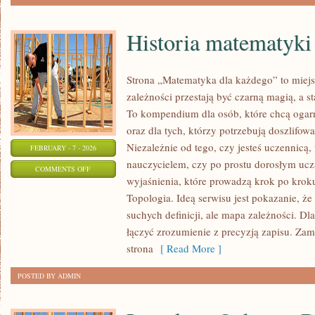
Historia matematyki
Strona „Matematyka dla każdego” to miejs
zależności przestają być czarną magią, a st
To kompendium dla osób, które chcą ogar
oraz dla tych, którzy potrzebują doszlifo
Niezależnie od tego, czy jesteś uczennicą
FEBRUARY - 7 - 2026
nauczycielem, czy po prostu dorosłym uczą
ON
COMMENTS OFF
wyjaśnienia, które prowadzą krok po krok
HISTORIA
Topologia. Ideą serwisu jest pokazanie, że
MATEMATYKI
suchych definicji, ale mapa zależności. Dla
łączyć zrozumienie z precyzją zapisu. Zam
strona
[ Read More ]
POSTED BY ADMIN