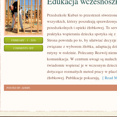
Edukacja wczesnosz
Przedszkole Kubuś to przestrzeń stworzon
wszystkich, którzy poszukują sprawdzonyc
przedszkolnych i opieki żłobkowej. To se
praktyka wspierania dziecka spotyka się
Strona powstała po to, by ułatwiać decyzj
FEBRUARY - 1 - 2026
związane z wyborem żłobka, adaptacją dzi
ON
COMMENTS OFF
rutyny w rodzinie. Polecamy Rozwój niem
EDUKACJA
komunikacja. W centrum uwagi są maluchy 
WCZESNOSZKOLNA
świadomie wspierać je w wczesnym dzieciń
dotyczące rozmaitych metod pracy w placó
żłobkowej. Publikacje pokazują,
[ Read M
POSTED BY ADMIN