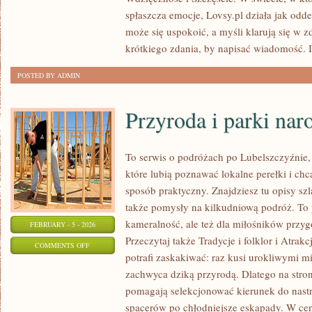
PRZYJAŹŃ
spłaszcza emocje, Lovsy.pl działa jak odde
może się uspokoić, a myśli klarują się w 
krótkiego zdania, by napisać wiadomość.
POSTED BY ADMIN
Przyroda i parki na
To serwis o podróżach po Lubelszczyźnie,
które lubią poznawać lokalne perełki i c
sposób praktyczny. Znajdziesz tu opisy sz
także pomysły na kilkudniową podróż. To p
kameralność, ale też dla miłośników przygó
FEBRUARY - 5 - 2026
Przeczytaj także Tradycje i folklor i Atrak
ON
COMMENTS OFF
potrafi zaskakiwać: raz kusi urokliwymi 
PRZYRODA
zachwyca dziką przyrodą. Dlatego na stroni
I
pomagają selekcjonować kierunek do nastr
PARKI
spacerów po chłodniejsze eskapady. W ce