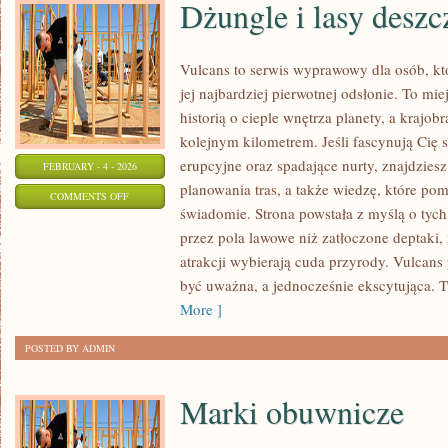
Dżungle i lasy desz
Vulcans to serwis wyprawowy dla osób, kt
jej najbardziej pierwotnej odsłonie. To miej
historią o cieple wnętrza planety, a krajo
kolejnym kilometrem. Jeśli fascynują Cię 
erupcyjne oraz spadające nurty, znajdzies
FEBRUARY - 4 - 2026
planowania tras, a także wiedzę, które po
ON
COMMENTS OFF
świadomie. Strona powstała z myślą o tych
DŻUNGLE
przez pola lawowe niż zatłoczone deptaki,
I
atrakcji wybierają cuda przyrody. Vulcans
LASY
być uważna, a jednocześnie ekscytująca. Tu 
DESZCZOWE
More ]
POSTED BY ADMIN
Marki obuwnicze