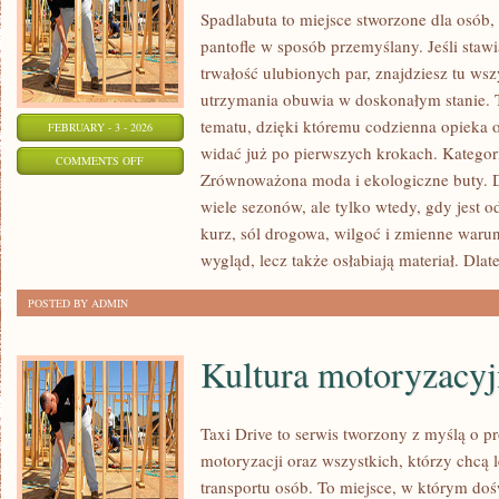
Spadlabuta to miejsce stworzone dla osób,
pantofle w sposób przemyślany. Jeśli stawi
trwałość ulubionych par, znajdziesz tu ws
utrzymania obuwia w doskonałym stanie. 
tematu, dzięki któremu codzienna opieka o b
FEBRUARY - 3 - 2026
widać już po pierwszych krokach. Kategori
ON
COMMENTS OFF
Zrównoważona moda i ekologiczne buty. Do
MARKI
wiele sezonów, ale tylko wtedy, gdy jest 
OBUWNICZE
kurz, sól drogowa, wilgoć i zmienne waru
wygląd, lecz także osłabiają materiał. Dla
POSTED BY ADMIN
Kultura motoryzacyj
Taxi Drive to serwis tworzony z myślą o p
motoryzacji oraz wszystkich, którzy chcą 
transportu osób. To miejsce, w którym doś