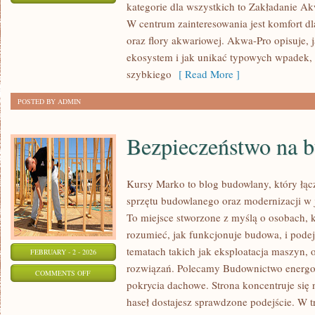
kategorie dla wszystkich to Zakładanie A
ROŚLINY
W centrum zainteresowania jest komfort dla
AKWARIOWE
oraz flory akwariowej. Akwa-Pro opisuje, 
ekosystem i jak unikać typowych wpadek, k
szybkiego
[ Read More ]
POSTED BY ADMIN
Bezpieczeństwo na 
Kursy Marko to blog budowlany, który łą
sprzętu budowlanego oraz modernizacji w j
To miejsce stworzone z myślą o osobach, k
rozumieć, jak funkcjonuje budowa, i pode
tematach takich jak eksploatacja maszyn, 
FEBRUARY - 2 - 2026
rozwiązań. Polecamy Budownictwo energo
ON
COMMENTS OFF
pokrycia dachowe. Strona koncentruje się 
BEZPIECZEŃSTWO
haseł dostajesz sprawdzone podejście. W t
NA