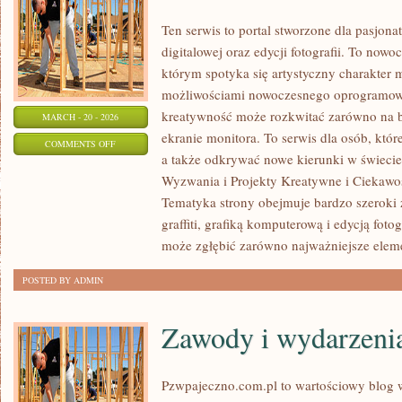
Ten serwis to portal stworzone dla pasjonat
digitalowej oraz edycji fotografii. To nowo
którym spotyka się artystyczny charakter mi
możliwościami nowoczesnego oprogramowan
kreatywność może rozkwitać zarówno na be
MARCH - 20 - 2026
ekranie monitora. To serwis dla osób, które
ON
COMMENTS OFF
a także odkrywać nowe kierunki w świecie
HISTORIA
Wyzwania i Projekty Kreatywne i Ciekawos
I
Tematyka strony obejmuje bardzo szeroki
EWOLUCJA
graffiti, grafiką komputerową i edycją foto
GRAFIKI
może zgłębić zarówno najważniejsze elem
POSTED BY ADMIN
Zawody i wydarzeni
Pzwpajeczno.com.pl to wartościowy blog w