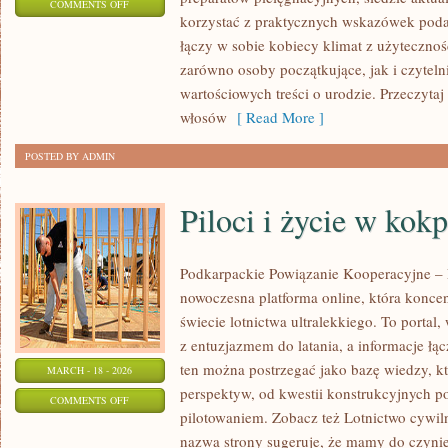
ON
COMMENTS OFF
korzystać z praktycznych wskazówek poda
PIELĘGNACJA
łączy w sobie kobiecy klimat z użytecznoś
TWARZY
zarówno osoby początkujące, jak i czytel
wartościowych treści o urodzie. Przeczytaj t
włosów
[ Read More ]
POSTED BY ADMIN
Piloci i życie w kokp
Podkarpackie Powiązanie Kooperacyjne – L
nowoczesna platforma online, która koncen
świecie lotnictwa ultralekkiego. To portal
z entuzjazmem do latania, a informacje łą
ten można postrzegać jako bazę wiedzy, kt
MARCH - 18 - 2026
perspektyw, od kwestii konstrukcyjnych p
ON
COMMENTS OFF
pilotowaniem. Zobacz też Lotnictwo cywiln
PILOCI
nazwa strony sugeruje, że mamy do czyni