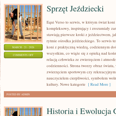
Sprzęt Jeździecki
Equi Verso to serwis, w którym świat kon
kompleksowy, inspirujący i zrozumiały za
stawiają pierwsze kroki z jeździectwem, jak
rytmie ośrodka jeździeckiego. To serwis te
koni z praktyczną wiedzą, codziennym do
MARCH - 21 - 2026
wszystkim, co wiąże się z opieką nad końm
ON
COMMENTS OFF
relacją człowieka ze zwierzęciem i atmosfe
SPRZĘT
codzienności. Strona tworzy obraz świata, 
JEŹDZIECKI
zwierzęciem sportowym czy rekreacyjnym, 
nauczycielem cierpliwości, symbolem woln
kultury. Nowe kategorie
[ Read More ]
POSTED BY ADMIN
Historia i Ewolucja 