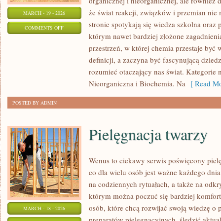
organicznej i nieorganicznej, ale również 
że świat reakcji, związków i przemian nie 
MARCH - 19 - 2026
stronie spotykają się wiedza szkolna oraz 
ON
COMMENTS OFF
którym nawet bardziej złożone zagadnienia 
MATURA
przestrzeń, w której chemia przestaje być
Z
definicji, a zaczyna być fascynującą dzied
CHEMII
rozumieć otaczający nas świat. Kategorie 
Nieorganiczna i Biochemia. Na
[ Read Mo
POSTED BY ADMIN
Pielęgnacja twarzy
Wenus to ciekawy serwis poświęcony pielęg
co dla wielu osób jest ważne każdego dnia:
na codziennych rytuałach, a także na odk
którym można poczuć się bardziej komfort
osób, które chcą rozwijać swoją wiedzę o p
MARCH - 18 - 2026
preparatów pielęgnacyjnych, śledzić aktual