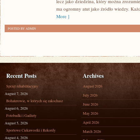
lecz jako dziedzina, który można zrozumie
ma ogromny atut jako źródło wiedzy. Każ
More ]
POSTED BY ADMIN
Recent Posts
Archives
Sprzęt rehabilitacyjny
August 2026
August 7, 2026
July 2026
Bohaterowie, w których się zakochasz
June 2026
August 6, 2026
May 2026
Fotobudki i Gadżety
April 2026
August 5, 2026
Sportowe Ciekawostki i Rekordy
March 2026
August 4, 2026