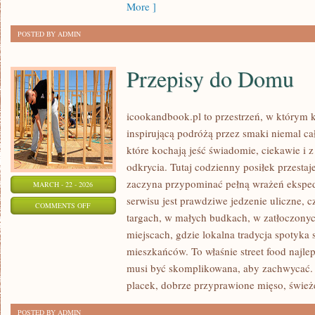
More ]
POSTED BY ADMIN
Przepisy do Domu
icookandbook.pl to przestrzeń, w którym ku
inspirującą podróżą przez smaki niemal cał
które kochają jeść świadomie, ciekawie i z
odkrycia. Tutaj codzienny posiłek przestaj
zaczyna przypominać pełną wrażeń eksp
MARCH - 22 - 2026
serwisu jest prawdziwe jedzenie uliczne, cz
ON
COMMENTS OFF
targach, w małych budkach, w zatłoczonyc
PRZEPISY
miejscach, gdzie lokalna tradycja spotyka
DO
mieszkańców. To właśnie street food najlep
DOMU
musi być skomplikowana, aby zachwycać.
placek, dobrze przyprawione mięso, świe
POSTED BY ADMIN