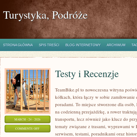
Turystyka, Podróże
STRONA GŁÓWNA
SPIS TREŚCI
BLOG INTERNETOWY
ARCHIWUM
TA
Testy i Recenzje
TeamBike.pl to nowoczesna witryna poś
kółkach, która łączy w sobie zamiłowanie
poradami. To miejsce stworzone dla osób, k
na codzienną przejażdżkę, a rower traktuj
transportu, lecz również jako klucz do pr
MARCH - 24 - 2026
tematy związane z trasami, wyprawami w Po
ON
COMMENTS OFF
serwisem, testami, poradnikami oraz histo
TESTY