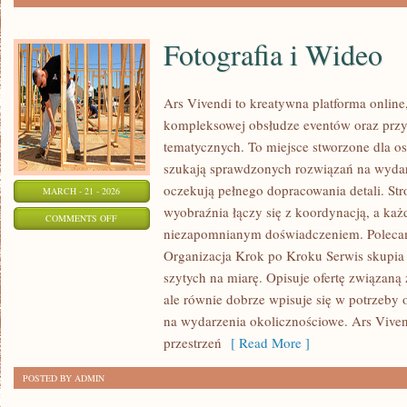
Fotografia i Wideo
Ars Vivendi to kreatywna platforma online,
kompleksowej obsłudze eventów oraz prz
tematycznych. To miejsce stworzone dla osób
szukają sprawdzonych rozwiązań na wydar
oczekują pełnego dopracowania detali. Str
MARCH - 21 - 2026
wyobraźnia łączy się z koordynacją, a każ
ON
COMMENTS OFF
niezapomnianym doświadczeniem. Polecam H
FOTOGRAFIA
Organizacja Krok po Kroku Serwis skupia 
I
szytych na miarę. Opisuje ofertę związaną 
WIDEO
ale równie dobrze wpisuje się w potrzeb
na wydarzenia okolicznościowe. Ars Vive
przestrzeń
[ Read More ]
POSTED BY ADMIN