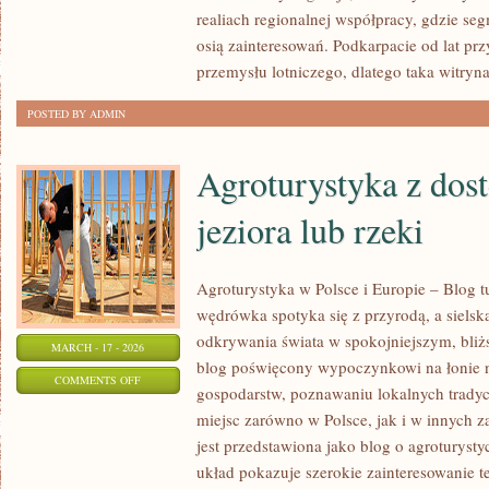
I
realiach regionalnej współpracy, gdzie seg
ŻYCIE
osią zainteresowań. Podkarpacie od lat pr
W
przemysłu lotniczego, dlatego taka witryn
KOKPICIE
POSTED BY ADMIN
Agroturystyka z dos
jeziora lub rzeki
Agroturystyka w Polsce i Europie – Blog t
wędrówka spotyka się z przyrodą, a sielska 
odkrywania świata w spokojniejszym, bliż
MARCH - 17 - 2026
blog poświęcony wypoczynkowi na łonie 
ON
COMMENTS OFF
gospodarstw, poznawaniu lokalnych tradyc
AGROTURYSTYKA
miejsc zarówno w Polsce, jak i w innych 
Z
jest przedstawiona jako blog o agroturystyc
DOSTĘPEM
układ pokazuje szerokie zainteresowanie 
DO