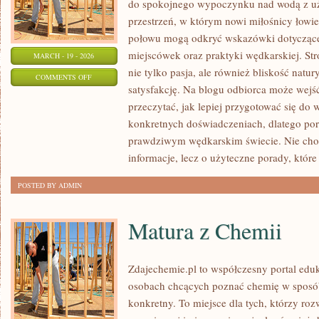
do spokojnego wypoczynku nad wodą z uż
przestrzeń, w którym nowi miłośnicy łowi
połowu mogą odkryć wskazówki dotyczące
miejscówek oraz praktyki wędkarskiej. Str
MARCH - 19 - 2026
nie tylko pasja, ale również bliskość natu
ON
COMMENTS OFF
satysfakcję. Na blogu odbiorca może wejść 
ZAWODY
przeczytać, jak lepiej przygotować się do 
I
konkretnych doświadczeniach, dlatego por
WYDARZENIA
prawdziwym wędkarskim świecie. Nie chod
informacje, lecz o użyteczne porady, któr
POSTED BY ADMIN
Matura z Chemii
Zdajechemie.pl to współczesny portal eduk
osobach chcących poznać chemię w sposób
konkretny. To miejsce dla tych, którzy roz