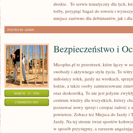
drodze. To serwis tematyczny dla tych, k
I
torby, przypiąć bagaż do roweru i wyruszy
RECENZJE
miejsce zarówno dla debiutantów, jak i dla
POSTED BY ADMIN
Bezpieczeństwo i O
Micoplus.pl to przestrzeń, które łączy w s
swobody i aktywnego stylu życia. To witryn
miłośnicy rolek, jazdy na wrotkach, sprz
lodzie, a także osoby zainteresowane zi
oraz deskorolką. To nie jest jedynie zwykły
MARCH - 23 - 2026
centrum wiedzy dla wszystkich, którzy chc
ON
COMMENTS OFF
poznawać nowy sprzęt i czerpać radość z
BEZPIECZEŃSTWO
powietrzu. Zobacz też Miejsca do Jazdy i T
I
Jazdy. Na tej stronie świat sportów kołow
OCHRONA
w sposób przystępny, a zarazem angażując