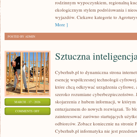
rodzinnym wypoczynkiem, regionalną kuch
JEZIORA
ekologicznym stylem podróżowania i nieo
LUB
wyjazdów. Ciekawe kategorie to Agroturyst
RZEKI
More ]
POSTED BY ADMIN
Sztuczna inteligencj
Cyberhub.pl to dynamiczna strona internet
esencję współczesnej technologii cyfrowej
które chcą odkrywać urządzenia cyfrowe, ap
szeroko rozumiane cyberbezpieczeństwo. 
skojarzenia z hubem informacji, w którym 
MARCH - 17 - 2026
entuzjazmem do nowych rozwiązań. To blo
ON
COMMENTS OFF
zainteresować zarówno startujących użyt
SZTUCZNA
odbiorców. Zobacz koniecznie na stronie P
INTELIGENCJA
Cyberhub.pl informatyka nie jest przedsta