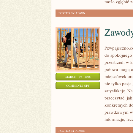
może zgłębić z
POSTED BY ADMIN
Zawody
Pzwpajeczno.co
do spokojnego
przestrzeń, w 
połowu mogą o
miejscówek ora
MARCH - 19 - 2026
nie tylko pasja
ON
COMMENTS OFF
satysfakcję. Na
ZAWODY
przeczytać, jak
I
konkretnych do
WYDARZENIA
prawdziwym węd
informacje, lec
POSTED BY ADMIN