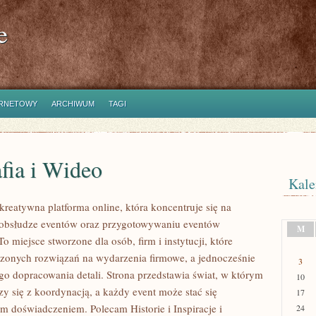
e
ERNETOWY
ARCHIWUM
TAGI
fia i Wideo
Kale
kreatywna platforma online, która koncentruje się na
obsłudze eventów oraz przygotowywaniu eventów
M
o miejsce stworzone dla osób, firm i instytucji, które
zonych rozwiązań na wydarzenia firmowe, a jednocześnie
3
go dopracowania detali. Strona przedstawia świat, w którym
10
zy się z koordynacją, a każdy event może stać się
17
 doświadczeniem. Polecam Historie i Inspiracje i
24