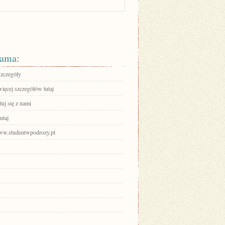
ama:
szczegóły
ięcej szczegółów tutaj
uj się z nami
utaj
www.studentwpodrozy.pl