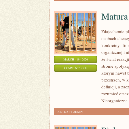
Matura
Zdajechemie.pl
osobach chcący
konkretny. To m
organicznej i n
że świat reakcj
MARCH - 19 - 2026
stronie spotyka
ON
COMMENTS OFF
którym nawet ba
MATURA
przestrzeń, w 
Z
definicji, a za
CHEMII
rozumieć otacz
Nieorganiczna 
POSTED BY ADMIN