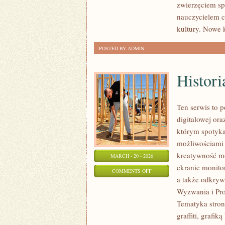
zwierzęciem sp
nauczycielem c
kultury. Nowe 
POSTED BY ADMIN
Histori
Ten serwis to p
digitalowej ora
którym spotyka 
możliwościami 
kreatywność mo
MARCH - 20 - 2026
ekranie monitor
ON
COMMENTS OFF
a także odkryw
HISTORIA
Wyzwania i Pro
I
Tematyka stron
EWOLUCJA
graffiti, grafi
GRAFIKI