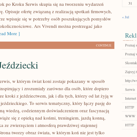
31
ok po Kroku Serwis skupia się na tworzeniu wydarzeń
ę. Opisuje ofertę związaną z realizacją spotkań firmowych,
« Jul
rze wpisuje się w potrzeby osób poszukujących pomysłów
okolicznościowe. Ars Vivendi można postrzegać jako
ad More ]
Rekl
Poznaj 
CONTINUE
Poznaj w
Jeździecki
Skontakt
Zajrzyj t
serwis, w którym świat koni zostaje pokazany w sposób
http://
nspirujący i zrozumiały zarówno dla osób, które dopiero
Serwis
ze kroki z jeździectwem, jak i dla tych, którzy od lat żyją w
Internet
jeździeckiego. To serwis tematyczny, który łączy pasję do
HTTP
zną wiedzą, codziennym doświadczeniem oraz fascynacją
WWW
wiąże się z opieką nad końmi, treningiem, jazdą konną,
ka ze zwierzęciem i atmosferą prawdziwej stajennej
HTTP
trona tworzy obraz świata, w którym koń nie jest tylko