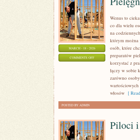
Pielęgn
Wenus to cieka
co dla wielu os
na codziennych
którym można p
osób, które chc
MARCH - 18 - 2026
preparatów piel
ON
COMMENTS OFF
korzystać z pr
PIELĘGNACJA
łączy w sobie 
TWARZY
zarówno osoby 
wartościowych t
włosów
[ Read
POSTED BY ADMIN
Piloci 