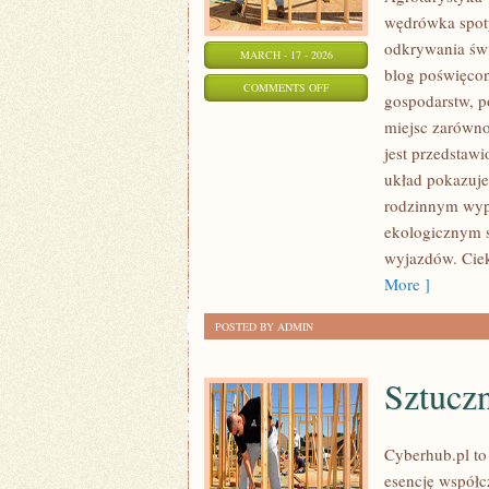
wędrówka spotyk
odkrywania świ
MARCH - 17 - 2026
blog poświęco
ON
COMMENTS OFF
gospodarstw, p
AGROTURYSTYKA
miejsc zarówno
Z
jest przedstawi
DOSTĘPEM
układ pokazuje
DO
rodzinnym wypo
JEZIORA
ekologicznym s
LUB
wyjazdów. Ciek
RZEKI
More ]
POSTED BY ADMIN
Sztuczn
Cyberhub.pl to
esencję współc