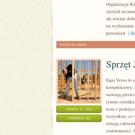
Organizacja Kr
I
szytych na miar
WIDEO
ale równie dob
na wydarzenia 
przestrzeń
[ Re
POSTED BY ADMIN
Sprzęt 
Equi Verso to 
kompleksowy, i
stawiają pierws
rytmie ośrodka 
koni z praktyc
MARCH - 21 - 2026
wszystkim, co 
ON
COMMENTS OFF
relacją człowie
SPRZĘT
codzienności. S
JEŹDZIECKI