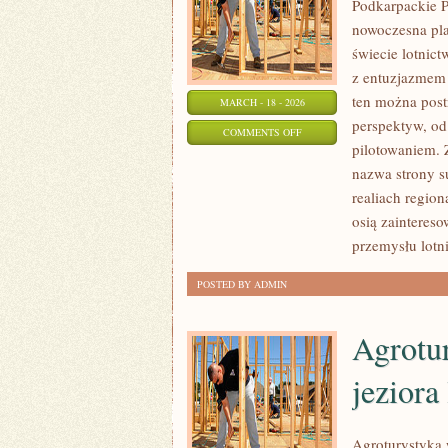
Podkarpackie P
nowoczesna pla
świecie lotnict
z entuzjazmem 
ten można post
MARCH - 18 - 2026
perspektyw, od
ON
COMMENTS OFF
pilotowaniem. 
PILOCI
nazwa strony s
I
realiach region
ŻYCIE
osią zainteres
W
przemysłu lotn
KOKPICIE
POSTED BY ADMIN
Agrotu
jeziora
Agroturystyka 