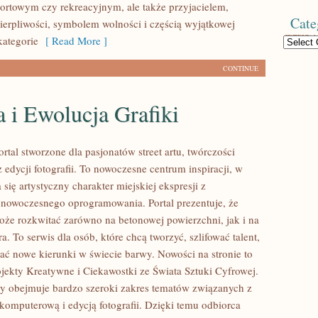
ortowym czy rekreacyjnym, ale także przyjacielem,
Cate
ierpliwości, symbolem wolności i częścią wyjątkowej
kategorie
[ Read More ]
Categories
CONTINUE
a i Ewolucja Grafiki
ortal stworzone dla pasjonatów street artu, twórczości
z edycji fotografii. To nowoczesne centrum inspiracji, w
się artystyczny charakter miejskiej ekspresji z
nowoczesnego oprogramowania. Portal prezentuje, że
że rozkwitać zarówno na betonowej powierzchni, jak i na
a. To serwis dla osób, które chcą tworzyć, szlifować talent,
ać nowe kierunki w świecie barwy. Nowości na stronie to
jekty Kreatywne i Ciekawostki ze Świata Sztuki Cyfrowej.
y obejmuje bardzo szeroki zakres tematów związanych z
ką komputerową i edycją fotografii. Dzięki temu odbiorca