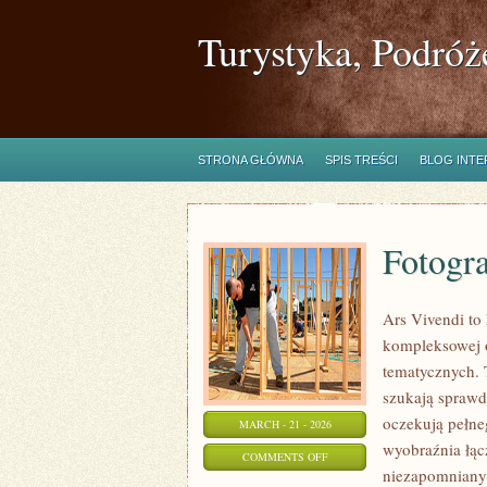
Turystyka, Podróż
STRONA GŁÓWNA
SPIS TREŚCI
BLOG INT
Fotogra
Ars Vivendi to 
kompleksowej 
tematycznych. T
szukają sprawd
oczekują pełne
MARCH - 21 - 2026
wyobraźnia łąc
ON
COMMENTS OFF
niezapomnianym
FOTOGRAFIA