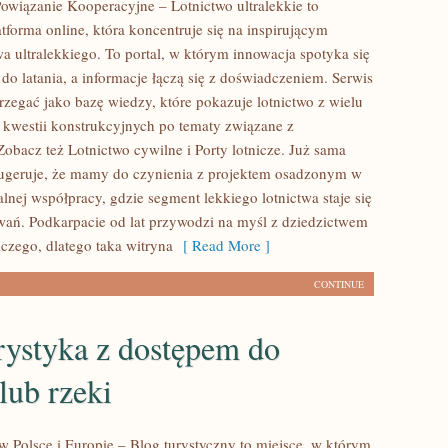
owiązanie Kooperacyjne – Lotnictwo ultralekkie to
tforma online, która koncentruje się na inspirującym
wa ultralekkiego. To portal, w którym innowacja spotyka się
do latania, a informacje łączą się z doświadczeniem. Serwis
rzegać jako bazę wiedzy, które pokazuje lotnictwo z wielu
 kwestii konstrukcyjnych po tematy związane z
Zobacz też Lotnictwo cywilne i Porty lotnicze. Już sama
ugeruje, że mamy do czynienia z projektem osadzonym w
alnej współpracy, gdzie segment lekkiego lotnictwa staje się
owań. Podkarpacie od lat przywodzi na myśl z dziedzictwem
iczego, dlatego taka witryna
[ Read More ]
CONTINUE
rystyka z dostępem do
 lub rzeki
w Polsce i Europie – Blog turystyczny to miejsce, w którym