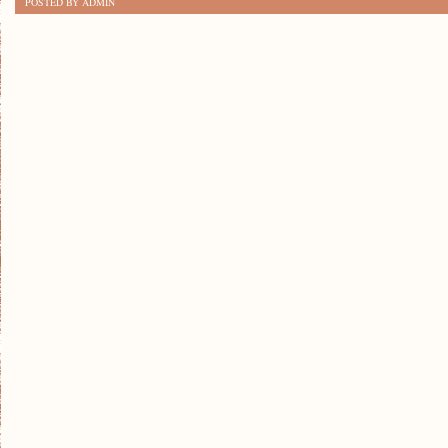
POSTED BY ADMIN
PROSTYCH
SPOSOBÓW
NA
ZMNIEJSZENIE
SPALANIA