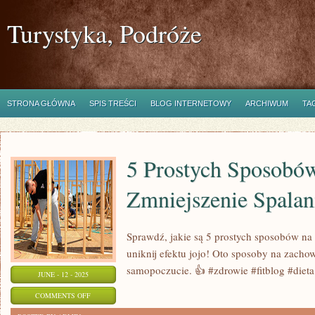
Turystyka, Podróże
STRONA GŁÓWNA
SPIS TREŚCI
BLOG INTERNETOWY
ARCHIWUM
TA
5 Prostych Sposobó
Zmniejszenie Spalan
Sprawdź, jakie są 5 prostych sposobów na z
uniknij efektu jojo! Oto sposoby na zacho
samopoczucie. 👍 #zdrowie #fitblog #dieta
JUNE - 12 - 2025
ON
COMMENTS OFF
5