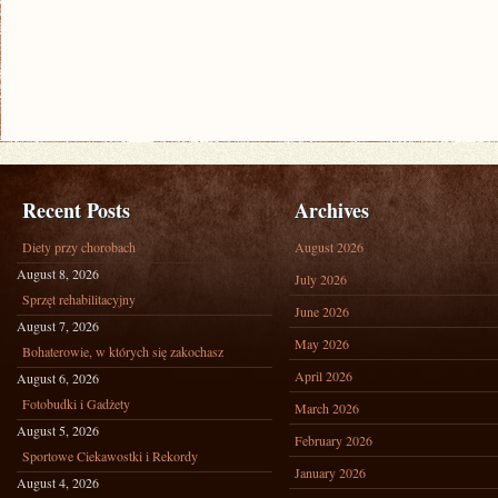
Recent Posts
Archives
Diety przy chorobach
August 2026
August 8, 2026
July 2026
Sprzęt rehabilitacyjny
June 2026
August 7, 2026
May 2026
Bohaterowie, w których się zakochasz
April 2026
August 6, 2026
Fotobudki i Gadżety
March 2026
August 5, 2026
February 2026
Sportowe Ciekawostki i Rekordy
January 2026
August 4, 2026