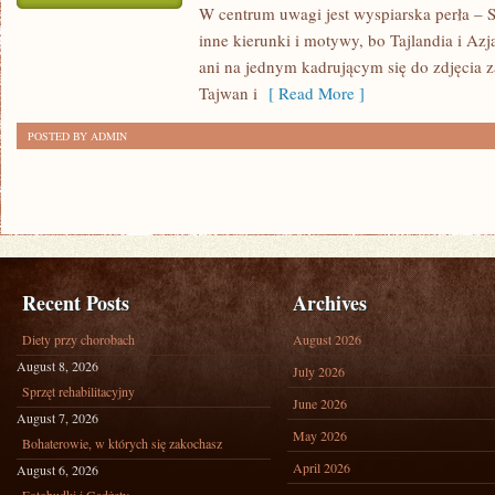
W centrum uwagi jest wyspiarska perła – 
TAJLANDIA
inne kierunki i motywy, bo Tajlandia i Azj
ani na jednym kadrującym się do zdjęcia 
Tajwan i
[ Read More ]
POSTED BY ADMIN
Recent Posts
Archives
Diety przy chorobach
August 2026
August 8, 2026
July 2026
Sprzęt rehabilitacyjny
June 2026
August 7, 2026
May 2026
Bohaterowie, w których się zakochasz
April 2026
August 6, 2026