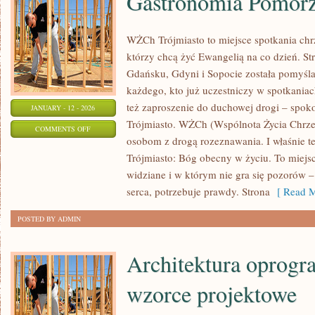
Gastronomia Pomor
WŻCh Trójmiasto to miejsce spotkania chrz
którzy chcą żyć Ewangelią na co dzień. St
Gdańsku, Gdyni i Sopocie została pomyśl
każdego, kto już uczestniczy w spotkaniach
też zaproszenie do duchowej drogi – spoko
JANUARY - 12 - 2026
Trójmiasto. WŻCh (Wspólnota Życia Chrześ
ON
COMMENTS OFF
osobom z drogą rozeznawania. I właśnie t
GASTRONOMIA
Trójmiasto: Bóg obecny w życiu. To miejsc
POMORZA
widziane i w którym nie gra się pozorów 
serca, potrzebuje prawdy. Strona
[ Read M
POSTED BY ADMIN
Architektura oprogr
wzorce projektowe