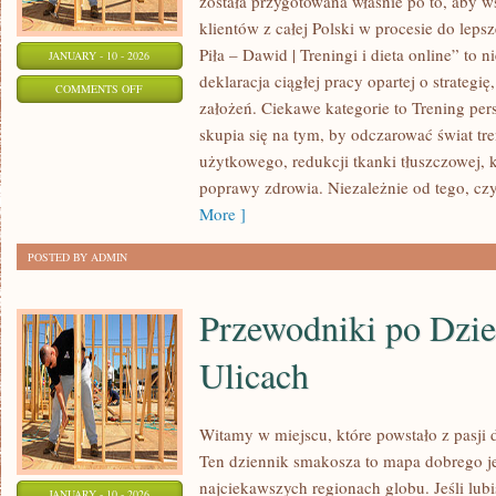
została przygotowana właśnie po to, aby w
klientów z całej Polski w procesie do leps
Piła – Dawid | Treningi i dieta online” to n
JANUARY - 10 - 2026
deklaracja ciągłej pracy opartej o strateg
ON
COMMENTS OFF
założeń. Ciekawe kategorie to Trening per
ĆWICZENIA
skupia się na tym, by odczarować świat tr
I
użytkowego, redukcji tkanki tłuszczowej, k
TECHNIKA
poprawy zdrowia. Niezależnie od tego, czy
More ]
POSTED BY ADMIN
Przewodniki po Dzie
Ulicach
Witamy w miejscu, które powstało z pasji
Ten dziennik smakosza to mapa dobrego j
najciekawszych regionach globu. Jeśli lub
JANUARY - 10 - 2026