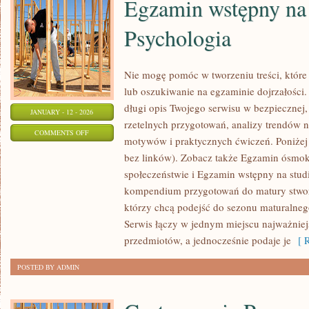
Egzamin wstępny na 
Psychologia
Nie mogę pomóc w tworzeniu treści, które
lub oszukiwanie na egzaminie dojrzałości
długi opis Twojego serwisu w bezpiecznej, 
JANUARY - 12 - 2026
rzetelnych przygotowań, analizy trendów 
ON
COMMENTS OFF
motywów i praktycznych ćwiczeń. Poniżej
EGZAMIN
bez linków). Zobacz także Egzamin ósmok
WSTĘPNY
społeczeństwie i Egzamin wstępny na studia
NA
kompendium przygotowań do matury stwor
STUDIA
którzy chcą podejść do sezonu maturalne
–
Serwis łączy w jednym miejscu najważniej
PSYCHOLOGIA
przedmiotów, a jednocześnie podaje je
[ R
POSTED BY ADMIN