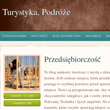
Turystyka, Podróże
STRONA GŁÓWNA
SPIS TREŚCI
BLOG INTERNETOWY
ARCHIWUM
TA
Przedsiębiorczość
To blog naukowy tworzony z myślą o dzie
liceum. Jeśli szukasz miejsca, które przekł
pomaga w szybkiej powtórce przed sprawd
miejscu. Treści są przygotowane tak, aby 
chcą nadrobić zaległości, jak i osoby, któr
JANUARY - 15 - 2026
Polecamy Technika i Język angielski. Na s
ON
COMMENTS OFF
tematów, które zwykle sprawiają kłopot: od 
PRZEDSIĘBIORCZOŚĆ