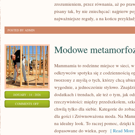
zrozumieniem, przez równania, aż po prawa
pisany tak, by nie zniechęcać: najpierw po
najważniejsze reguły, a na końcu przykład
POSTED BY ADMIN
Modowe metamorfo
Mammamia to rodzinne miejsce w sieci, 
odkrywców spotyka się z codziennością o
tworzony z myślą o tych, którzy chcą ubier
wygodnie, a jednocześnie stylowo. Znajdzie
dodatkach i trendach, ale też o tym, jak o
JANUARY - 14 - 2026
rzeczywistości: między przedszkolem, szko
ON
COMMENTS OFF
chwilą tylko dla siebie. Kategorie do zob
MODOWE
dla gości i Zrównoważona moda. Na Mamm
METAMORFOZY
na idealny look. To raczej pomoc, dzięki k
dopasowane do wieku, pory
[ Read More 