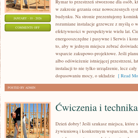
Rymar to przestrzeń stworzone dla osób, 
w zakresie grzania oraz nowoczesnych sys
budynku. Na stronie prezentujemy kominki
JANUARY - 10 - 2026
rozumiane instalacje grzewcze z myślą o 
ON
COMMENTS OFF
efektywności w perspektywie wielu lat. C
BEZPIECZEŃSTWO
energooszczędne i pasywne i Serwis i kons
DOMU
to, aby w jednym miejscu zebrać doświadcz
I
wsparcie zakupowo-projektowe. Jeśli pla
OCHRONA
albo odświeżenie istniejącej przestrzeni, ł
PRZECIWPOŻAROWA
instalacji to nie tylko urządzenie, lecz c
dopasowaniu mocy, o układzie
[ Read Mor
POSTED BY ADMIN
Ćwiczenia i technika
Dzień dobry! Jeśli szukasz miejsca, które s
żywieniową i konkretnym wsparciem, to s