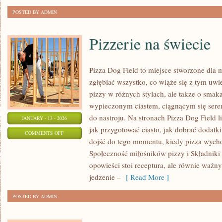
POSTED BY ADMIN
Pizzerie na świecie
Pizza Dog Field to miejsce stworzone dla 
zgłębiać wszystko, co wiąże się z tym uwi
pizzy w różnych stylach, ale także o smaka
wypieczonym ciastem, ciągnącym się ser
do nastroju. Na stronach Pizza Dog Field li
JANUARY - 13 - 2026
jak przygotować ciasto, jak dobrać dodatki
ON
COMMENTS OFF
dojść do tego momentu, kiedy pizza wycho
PIZZERIE
Społeczność miłośników pizzy i Składniki 
NA
opowieści stoi receptura, ale równie ważny 
ŚWIECIE
jedzenie –
[ Read More ]
POSTED BY ADMIN