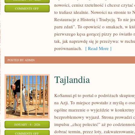
nowości, cenisz rzetelność i chcesz czytać
ON
COMMENTS OFF
to trafiasz idealnie. Nowości na stronie to
PRZEWODNIKI
Restauracje z Historią i Tradycją. To nie je
PO
paru zdań”. To opowieść o smakach, w któr
DZIELNICACH
pierwszego kęsa gorącej pizzy po światło 
I
tak, jak naprawdę się je przeżywa: w ruc
ULICACH
porównaniach.
[ Read More ]
POSTED BY ADMIN
Tajlandia
KoSamui.pl to portal o podróżach skupion
na Azji. To miejsce powstało z myślą o os
ogólne marzenie o wyjeździe w konkretny
bezproblemowy wyjazd. Strona prowadzi c
impulsu „chcę polecieć” aż po codzienność
JANUARY - 8 - 2026
dobrać termin, przez loty, zakwaterowanie,
ON
COMMENTS OFF