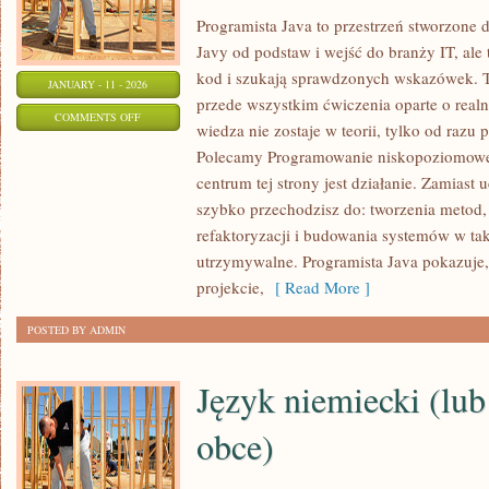
Programista Java to przestrzeń stworzone 
Javy od podstaw i wejść do branży IT, ale t
kod i szukają sprawdzonych wskazówek. To
JANUARY - 11 - 2026
przede wszystkim ćwiczenia oparte o realn
ON
COMMENTS OFF
wiedza nie zostaje w teorii, tylko od razu 
ARCHITEKTURA
Polecamy Programowanie niskopoziomowe
OPROGRAMOWANIA
centrum tej strony jest działanie. Zamiast u
I
szybko przechodzisz do: tworzenia metod
WZORCE
refaktoryzacji i budowania systemów w tak
PROJEKTOWE
utrzymywalne. Programista Java pokazuje,
projekcie,
[ Read More ]
POSTED BY ADMIN
Język niemiecki (lub
obce)