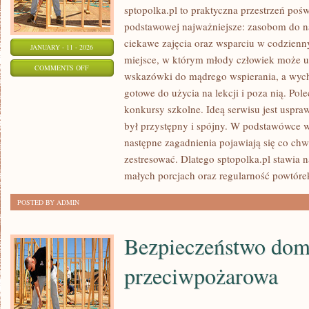
sptopolka.pl to praktyczna przestrzeń poś
podstawowej najważniejsze: zasobom do 
ciekawe zajęcia oraz wsparciu w codzienn
JANUARY - 11 - 2026
miejsce, w którym młody człowiek może utr
ON
COMMENTS OFF
wskazówki do mądrego wspierania, a wyc
JĘZYK
gotowe do użycia na lekcji i poza nią. Pol
NIEMIECKI
konkursy szkolne. Ideą serwisu jest uspra
(LUB
był przystępny i spójny. W podstawówce w
INNE
następne zagadnienia pojawiają się co chwi
JĘZYKI
zestresować. Dlatego sptopolka.pl stawia 
OBCE)
małych porcjach oraz regularność powtóre
POSTED BY ADMIN
Bezpieczeństwo dom
przeciwpożarowa