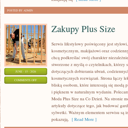
POSTED BY ADMIN
Zakupy Plus Size
Serwis lifestylowy poświęcony jest stylowi
kosmetycznym, makijażowi oraz codzienny
chcą podkreślać swój charakter niezależni
stworzone z myślą o czytelnikach, którzy 
dotyczących dobierania ubrań, codziennyc
JUNE - 15 - 2026
kosmetycznych rozwiązań. Strona łączy lek
ON
COMMENTS OFF
bliską osobom, które interesują się modą 
ZAKUPY
i pięknem w naturalnym wydaniu. Polecamy
PLUS
Moda Plus Size na Co Dzień. Na stronie 
SIZE
artykuły dotyczące tego, jak budować gard
sylwetki. Ważnym elementem serwisu są in
pokazują,
[ Read More ]