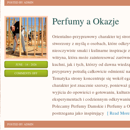
POSTED BY ADMIN
Perfumy a Okazje
Orientalno-przyprawowy charakter tej stron
stworzony z myślą o osobach, które odkry
nieoczywiste smaki i kulinarne inspiracje 
witryna, która może zainteresować zarów
kuchni, jak i tych, którzy od dawna wiedz
JUNE - 14 - 2026
przyprawy potrafią całkowicie odmienić na
ON
COMMENTS OFF
Tematyka strony koncentruje się wokół egz
PERFUMY
charakter jest znacznie szerszy, ponieważ
A
wyjścia do opowieści o gotowaniu, kulturz
OKAZJE
eksperymentach i codziennym odkrywani
Polecamy Perfumy Damskie i Perfumy a O
postrzegana jako inspirujący
[ Read More
POSTED BY ADMIN