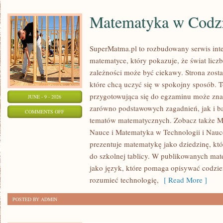
Matematyka w Codz
SuperMatma.pl to rozbudowany serwis in
matematyce, który pokazuje, że świat licz
zależności może być ciekawy. Strona zosta
które chcą uczyć się w spokojny sposób. 
przygotowująca się do egzaminu może zna
JUNE - 9 - 2026
zarówno podstawowych zagadnień, jak i b
ON
COMMENTS OFF
tematów matematycznych. Zobacz także M
MATEMATYKA
Nauce i Matematyka w Technologii i Nauc
W
prezentuje matematykę jako dziedzinę, któ
CODZIENNYM
do szkolnej tablicy. W publikowanych mat
ŻYCIU
jako język, które pomaga opisywać codzie
rozumieć technologię,
[ Read More ]
POSTED BY ADMIN