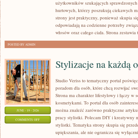
użytkowników szukających sprawdzonych 
I
hurtowych, którzy poszukują ciekawych m
NOWOŚCI
strony jest praktyczny, ponieważ skupia si
odpowiadają na codzienne potrzeby związ
włosów oraz całego ciała. Strona zestawia
POSTED BY ADMIN
Stylizacje na każdą 
Studio Veriss to tematyczny portal poświ
poradom dla osób, które chcą rozwijać sw
Strona ma charakter lifestylowy i łączy w 
kosmetykami. To portal dla osób zainter
można znaleźć zarówno praktyczne artykuł
JUNE - 19 - 2026
pracy stylistki. Polecam DIY i kreatywny 
ON
COMMENTS OFF
stylistki. Tematyka strony skupia się prze
STYLIZACJE
upiększania, ale nie ogranicza się wyłącz
NA