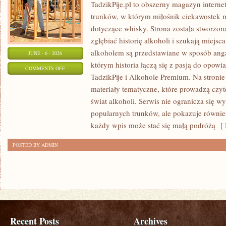
TadzikPije.pl to obszerny magazyn intern
trunków, w którym miłośnik ciekawostek m
dotyczące whisky. Strona została stworzon
zgłębiać historię alkoholi i szukają miejsc
alkoholem są przedstawiane w sposób anga
JUNE - 6 - 2026
którym historia łączą się z pasją do opowi
ON
COMMENTS OFF
TadzikPije i Alkohole Premium. Na stronie
SZAMPANY
materiały tematyczne, które prowadzą czyt
I
świat alkoholi. Serwis nie ogranicza się w
WINA
popularnych trunków, ale pokazuje równi
MUSUJĄCE
każdy wpis może stać się małą podróżą
[ 
POSTED BY ADMIN
Recent Posts
Archives