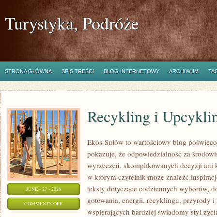
Turystyka, Podróże
STRONA GŁÓWNA
SPIS TREŚCI
BLOG INTERNETOWY
ARCHIWUM
TA
Recykling i Upcykli
Ekos-Sułów to wartościowy blog poświęcony
pokazuje, że odpowiedzialność za środowi
wyrzeczeń, skomplikowanych decyzji ani 
w którym czytelnik może znaleźć inspiracje
teksty dotyczące codziennych wyborów, d
JUNE - 27 - 2026
gotowania, energii, recyklingu, przyrody
ON
COMMENTS OFF
wspierających bardziej świadomy styl życi
RECYKLING