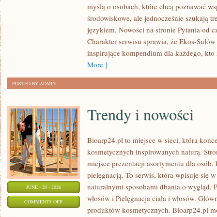
myślą o osobach, które chcą poznawać w
I
środowiskowe, ale jednocześnie szukają tr
UPCYKLING
językiem. Nowości na stronie Pytania od 
Charakter serwisu sprawia, że Ekos-Sułów
inspirujące kompendium dla każdego, kto z
More ]
POSTED BY ADMIN
Trendy i nowości
Bioarp24.pl to miejsce w sieci, która kon
kosmetycznych inspirowanych naturą. Stro
miejsce prezentacji asortymentu dla osób, 
pielęgnacją. To serwis, która wpisuje się 
naturalnymi sposobami dbania o wygląd. P
JUNE - 20 - 2026
włosów i Pielęgnacja ciała i włosów. Głów
ON
COMMENTS OFF
produktów kosmetycznych. Bioarp24.pl m
TRENDY