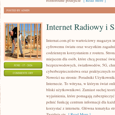
różnorodne podejście
[ Read More ]
POSTED BY ADMIN
Internet Radiowy i S
Internat.com.pl to wartościowy magazyn 
cyfrowemu światu oraz wszystkim zagadnie
codziennym korzystaniem z routera. Str
miejscem dla osób, które chcą poznać świec
bezprzewodowych, światłowodów, 5G, chm
JUNE - 17 - 2026
cyberbezpieczeństwa oraz praktycznych r
ON
COMMENTS OFF
Nowości na stronie: Poradniki Użytkownik
INTERNET
Internecie. To witryna, w którym świat on
RADIOWY
bliski użytkownikowi. Zamiast suchej teori
I
wyjaśnienia, które pomagają zabezpieczyć
SATELITARNY
pełnić funkcję centrum informacji dla każ
korzystać z internetu. Główna tematyka str
Znajdują się
[ Read More ]