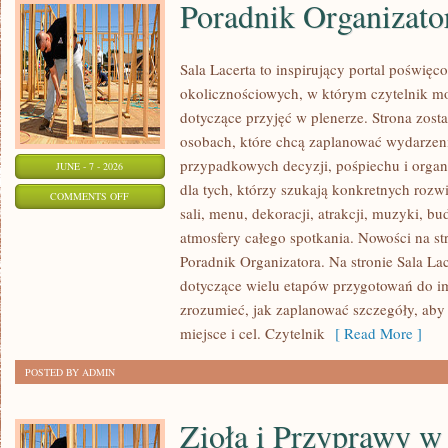
Poradnik Organizato
Sala Lacerta to inspirujący portal poświęc
okolicznościowych, w którym czytelnik m
dotyczące przyjęć w plenerze. Strona zost
osobach, które chcą zaplanować wydarzeni
przypadkowych decyzji, pośpiechu i organ
JUNE - 7 - 2026
dla tych, którzy szukają konkretnych ro
ON
COMMENTS OFF
sali, menu, dekoracji, atrakcji, muzyki, b
PORADNIK
atmosfery całego spotkania. Nowości na st
ORGANIZATORA
Poradnik Organizatora. Na stronie Sala La
dotyczące wielu etapów przygotowań do i
zrozumieć, jak zaplanować szczegóły, aby
miejsce i cel. Czytelnik
[ Read More ]
POSTED BY ADMIN
Zioła i Przyprawy 