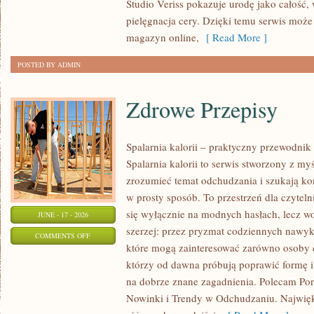
Studio Veriss pokazuje urodę jako całość,
KAŻDĄ
pielęgnacja cery. Dzięki temu serwis może
OKAZJĘ
magazyn online,
[ Read More ]
POSTED BY ADMIN
Zdrowe Przepisy
Spalarnia kalorii – praktyczny przewodnik
Spalarnia kalorii to serwis stworzony z myś
zrozumieć temat odchudzania i szukają ko
w prosty sposób. To przestrzeń dla czyteln
się wyłącznie na modnych hasłach, lecz wo
JUNE - 17 - 2026
szerzej: przez pryzmat codziennych nawyk
ON
COMMENTS OFF
które mogą zainteresować zarówno osoby do
ZDROWE
którzy od dawna próbują poprawić formę i
PRZEPISY
na dobrze znane zagadnienia. Polecam Po
Nowinki i Trendy w Odchudzaniu. Najwięks