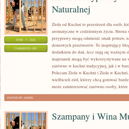
Naturalnej
Zioła od Kuchni to przestrzeń dla osób, kt
aromatyczne w codziennym życiu. Strona sk
przyprawy mogą odmienić smak potraw, na
JUNE - 7 - 2026
domowych przetworów. To inspirujący blog,
ON
COMMENTS OFF
dodatkiem do dań, lecz stają się ważnym s
ZIOŁA
majeranek mogą być wykorzystywane na w
I
zarówno w kuchni tradycyjnej, jak i w bar
PRZYPRAWY
Polecam Zioła w Kuchni i Zioła w Kuchni. 
W
wielbicieli ziół, którzy chcą gotować bard
MEDYCYNIE
może zainteresować zarówno osoby, które
NATURALNEJ
POSTED BY ADMIN
Szampany i Wina Mu