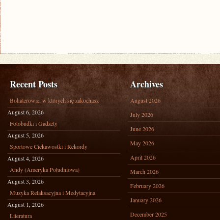
Recent Posts
Archives
Bohaterowie, w których się zakochasz
August 2026
August 6, 2026
July 2026
Fotobudki i Gadżety
June 2026
August 5, 2026
May 2026
Sportowe Ciekawostki i Rekordy
April 2026
August 4, 2026
Andy (Ameryka Południowa)
March 2026
August 3, 2026
February 2026
Muzyka Relaksacyjna i Medytacyjna
January 2026
August 1, 2026
December 2025
Literatura