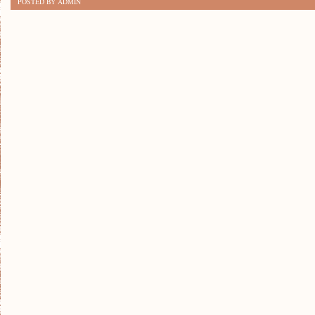
POSTED BY ADMIN
KALIGRAFIA:
SZTUKA
PIĘKNYCH
LITER