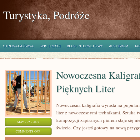
Turystyka, Podróże
STRONA GŁÓWNA
SPIS TREŚCI
BLOG INTERNETOWY
ARCHIWUM
TA
Nowoczesna Kaligraf
Pięknych Liter
Nowoczesna kaligrafia wyrasta na popularn
liter z nowoczesnymi technikami. Sztuka 
kompozycji zapisanych piórem staje się n
MAY - 22 - 2025
świecie. Czy jesteś gotowy na nową przygo
ON
COMMENTS OFF
NOWOCZESNA