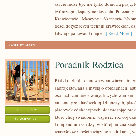
szycie może być nie tylko domową pasją, l
DOMOWE
twórczego eksperymentowania. Polecamy Hi
Krawiectwie i Maszyny i Akcesoria. Na st
treści dotyczących technik krawieckich, 
łatwiej opanować kolejne
[ Read More ]
POSTED BY ADMIN
Poradnik Rodzica
Bialykotek.pl to innowacyjna witryna inter
zaprojektowana z myślą o opiekunach, nau
osobach zainteresowanych wychowaniem i 
na tematyce placówek opiekuńczych, plac
placówek edukacyjnych, dostarczając prakt
JUNE - 3 - 2026
które chcą świadomie wspierać rozwój dzi
ON
COMMENTS OFF
kompendium wiedzy, w której można znaleź
PORADNIK
wartościowe treści związane z edukacją,
RODZICA