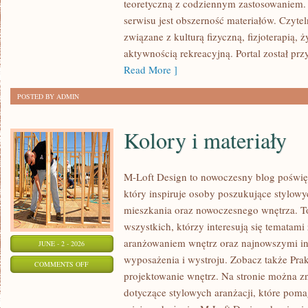
teoretyczną z codziennym zastosowaniem. 
KONFERENCJE
serwisu jest obszerność materiałów. Czyte
związane z kulturą fizyczną, fizjoterapią,
aktywnością rekreacyjną. Portal został pr
Read More ]
POSTED BY ADMIN
Kolory i materiały
M-Loft Design to nowoczesny blog poświęc
który inspiruje osoby poszukujące stylow
mieszkania oraz nowoczesnego wnętrza. To
wszystkich, którzy interesują się tematami
aranżowaniem wnętrz oraz najnowszymi in
JUNE - 2 - 2026
wyposażenia i wystroju. Zobacz także Prak
ON
COMMENTS OFF
projektowanie wnętrz. Na stronie można zn
KOLORY
dotyczące stylowych aranżacji, które pom
I