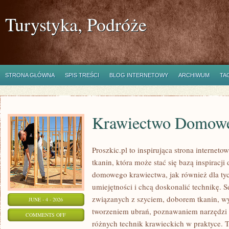
Turystyka, Podróże
STRONA GŁÓWNA
SPIS TREŚCI
BLOG INTERNETOWY
ARCHIWUM
TA
Krawiectwo Domow
Proszkic.pl to inspirująca strona internet
tkanin, która może stać się bazą inspiracj
domowego krawiectwa, jak również dla ty
umiejętności i chcą doskonalić technikę. S
związanych z szyciem, doborem tkanin, w
JUNE - 4 - 2026
tworzeniem ubrań, poznawaniem narzędzi
ON
COMMENTS OFF
różnych technik krawieckich w praktyce. T
KRAWIECTWO