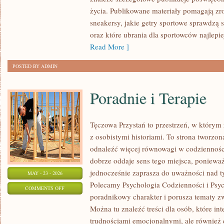
RECENZJE
życia. Publikowane materiały pomagają zr
PRODUKTÓW
sneakersy, jakie getry sportowe sprawdzą 
oraz które ubrania dla sportowców najlep
Read More ]
POSTED BY ADMIN
Poradnie i Terapie
Tęczowa Przystań to przestrzeń, w którym 
z osobistymi historiami. To strona tworzon
odnaleźć więcej równowagi w codziennoś
dobrze oddaje sens tego miejsca, ponieważ 
jednocześnie zaprasza do uważności nad ty
MAY - 23 - 2026
Polecamy Psychologia Codzienności i Psych
ON
COMMENTS OFF
poradnikowy charakter i porusza tematy z
PORADNIE
Można tu znaleźć treści dla osób, które in
I
trudnościami emocjonalnymi, ale również d