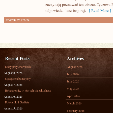
TERAPIE
zaczynają poznawać ten obszar. Tęczowa P
odpowiedzi, lecz inspiruje
[ Read More ]
POSTED BY ADMIN
Recent Posts
Archives
Diety przy chorobach
August 2026
August 8, 2026
July 2026
Sprzęt rehabilitacyjny
June 2026
August 7, 2026
May 2026
Bohaterowie, w których się zakochasz
April 2026
August 6, 2026
Fotobudki i Gadżety
March 2026
August 5, 2026
February 2026