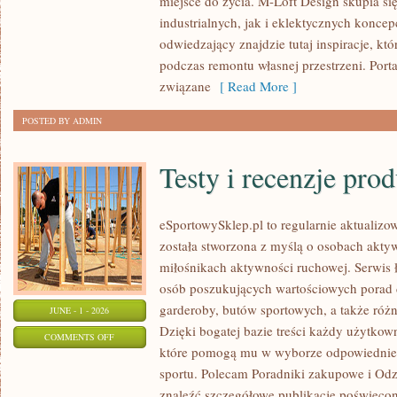
miejsce do życia. M-Loft Design skupia s
MATERIAŁY
industrialnych, jak i eklektycznych konce
odwiedzający znajdzie tutaj inspiracje, k
podczas remontu własnej przestrzeni. Portal
związane
[ Read More ]
POSTED BY ADMIN
Testy i recenzje pro
eSportowySklep.pl to regularnie aktualizow
została stworzona z myślą o osobach akty
miłośnikach aktywności ruchowej. Serwis 
osób poszukujących wartościowych porad 
garderoby, butów sportowych, a także różn
JUNE - 1 - 2026
Dzięki bogatej bazie treści każdy użytkow
ON
COMMENTS OFF
które pomogą mu w wyborze odpowiednie
TESTY
sportu. Polecam Poradniki zakupowe i Odz
I
znaleźć szczegółowe publikacje poświęco