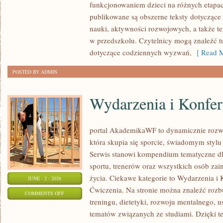
funkcjonowaniem dzieci na różnych etapac
publikowane są obszerne teksty dotyczące
nauki, aktywności rozwojowych, a także t
w przedszkolu. Czytelnicy mogą znaleźć t
dotyczące codziennych wyzwań,
[ Read M
POSTED BY ADMIN
Wydarzenia i Konfer
portal AkademikaWF to dynamicznie rozwij
która skupia się sporcie, świadomym stylu ż
Serwis stanowi kompendium tematyczne dl
sportu, trenerów oraz wszystkich osób za
życia. Ciekawe kategorie to Wydarzenia i K
JUNE - 2 - 2026
Ćwiczenia. Na stronie można znaleźć roz
ON
COMMENTS OFF
treningu, dietetyki, rozwoju mentalnego, 
WYDARZENIA
tematów związanych ze studiami. Dzięki te
I