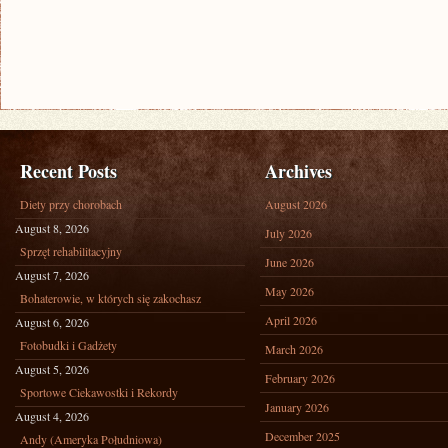
Recent Posts
Archives
Diety przy chorobach
August 2026
August 8, 2026
July 2026
Sprzęt rehabilitacyjny
June 2026
August 7, 2026
May 2026
Bohaterowie, w których się zakochasz
April 2026
August 6, 2026
Fotobudki i Gadżety
March 2026
August 5, 2026
February 2026
Sportowe Ciekawostki i Rekordy
January 2026
August 4, 2026
December 2025
Andy (Ameryka Południowa)