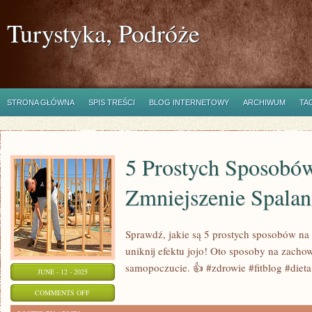
Turystyka, Podróże
STRONA GŁÓWNA
SPIS TREŚCI
BLOG INTERNETOWY
ARCHIWUM
TA
5 Prostych Sposobó
Zmniejszenie Spalan
Sprawdź, jakie są 5 prostych sposobów na z
uniknij efektu jojo! Oto sposoby na zacho
samopoczucie. 👍 #zdrowie #fitblog #dieta
JUNE - 12 - 2025
ON
COMMENTS OFF
5