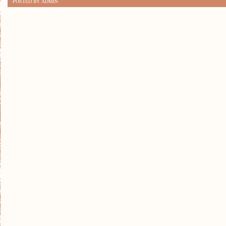
POSTED BY ADMIN
PROSTYCH
SPOSOBÓW
NA
ZMNIEJSZENIE
SPALANIA