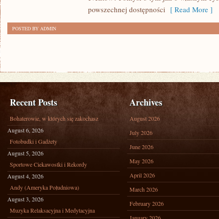
powszechnej dostępności
[ Read More ]
POSTED BY ADMIN
Recent Posts
Archives
Bohaterowie, w których się zakochasz
August 2026
August 6, 2026
July 2026
Fotobudki i Gadżety
June 2026
August 5, 2026
May 2026
Sportowe Ciekawostki i Rekordy
April 2026
August 4, 2026
Andy (Ameryka Południowa)
March 2026
August 3, 2026
February 2026
Muzyka Relaksacyjna i Medytacyjna
January 2026