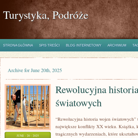
Turystyka, Podróże
STRONA GŁÓWNA
SPIS TREŚCI
BLOG INTERNETOWY
ARCHIWUM
TA
Archive for June 20th, 2025
Rewolucyjna histori
światowych
“Rewolucyjna historia wojen światowych” 
największe konflikty XX wieku. Książka,
tragicznych wydarzeniach, które ukształt
JUNE - 20 - 2025