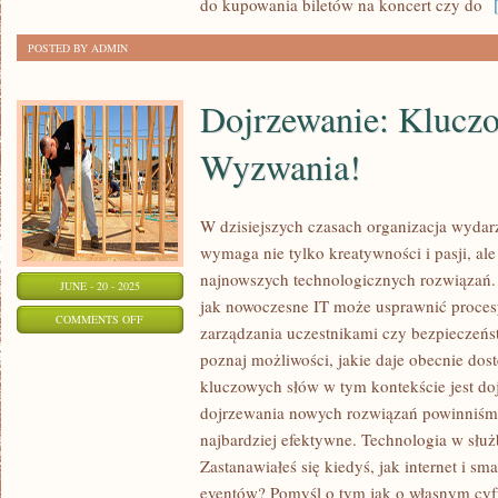
do kupowania biletów na koncert czy do
[
ZNALEŹĆ?
POSTED BY ADMIN
Dojrzewanie: Kluczo
Wyzwania!
W dzisiejszych czasach organizacja wyda
wymaga nie tylko kreatywności i pasji, ale
najnowszych technologicznych rozwiązań. 
JUNE - 20 - 2025
jak nowoczesne IT może usprawnić procesy
ON
COMMENTS OFF
zarządzania uczestnikami czy bezpieczeńst
DOJRZEWANIE:
poznaj możliwości, jakie daje obecnie dos
KLUCZOWE
kluczowych słów w tym kontekście jest doj
ETAPY
dojrzewania nowych rozwiązań powinniśmy
I
najbardziej efektywne. Technologia w służ
WYZWANIA!
Zastanawiałeś się kiedyś, jak internet i sm
eventów? Pomyśl o tym jak o własnym cyf