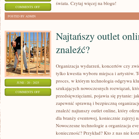
świata. Czytaj więcej na blogu!
ON
COMMENTS OFF
REWOLUCYJNA
POSTED BY ADMIN
HISTORIA
WOJEN
Najtańszy outlet onl
ŚWIATOWYCH
znaleźć?
Organizacja wydarzeń, koncertów czy zwie
tylko kwestia wyboru miejsca i artystów. T
proces, w którym technologia odgrywa klu
JUNE - 20 - 2025
szukających nowoczesnych rozwiązań, któr
ON
COMMENTS OFF
przedsięwzięciami, pojawia się pytanie: ja
NAJTAŃSZY
zapewnić sprawną i bezpieczną organizację?
OUTLET
znaleźć najtanszy outlet online, który ofer
ONLINE
dla branży eventowej, koniecznie zajrzyj na
–
Nowoczesne technologie a organizacja eve
GDZIE
konieczność? Przykład? Kto z nas nie korz
GO