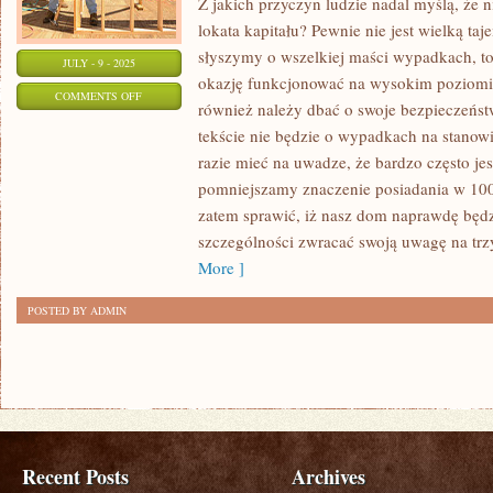
Z jakich przyczyn ludzie nadal myślą, że 
lokata kapitału? Pewnie nie jest wielką taj
słyszymy o wszelkiej maści wypadkach, to
JULY - 9 - 2025
okazję funkcjonować na wysokim poziomie
ON
COMMENTS OFF
również należy dbać o swoje bezpieczeńs
W
tekście nie będzie o wypadkach na stanowi
JAKI
razie mieć na uwadze, że bardzo często jes
SPOSÓB
pomniejszamy znaczenie posiadania w 10
DBAĆ
zatem sprawić, iż nasz dom naprawdę będ
O
szczególności zwracać swoją uwagę na tr
SWOJĄ
More ]
KUCHNIĘ?
POSTED BY ADMIN
Recent Posts
Archives