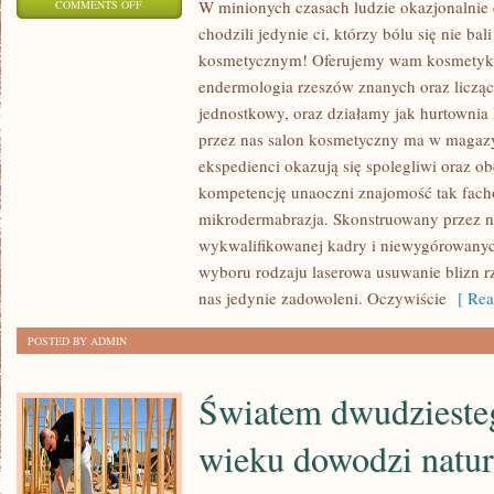
ON
W minionych czasach ludzie okazjonalnie c
COMMENTS OFF
chodzili jedynie ci, którzy bólu się nie ba
W
kosmetycznym! Oferujemy wam kosmetyki n
PRZESZŁYCH
endermologia rzeszów znanych oraz licząc
CZASACH
jednostkowy, oraz działamy jak hurtowni
LUDZIE
przez nas salon kosmetyczny ma w magaz
OKAZJONALNIE
ekspedienci okazują się spolegliwi oraz o
CHODZILI
kompetencję unaoczni znajomość tak fach
DO
mikrodermabrazja. Skonstruowany przez na
DENTYSTY
wykwalifikowanej kadry i niewygórowanych
LUB
wyboru rodzaju laserowa usuwanie blizn rz
EWENTUALNIE
nas jedynie zadowoleni. Oczywiście
[ Rea
CHODZILI
JEDYNIE
POSTED BY ADMIN
WSZYSCY,
KTÓRZY
Światem dwudzieste
BÓLU
wieku dowodzi natur
SIĘ
NIE