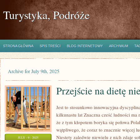
Turystyka, Podróże
STRONA GŁÓWNA
SPIS TREŚCI
BLOG INTERNETOWY
ARCHIWUM
TA
Archive for July 9th, 2025
Przejście na dietę ni
Jest to stosunkowo innowacyjna dyscyplina
kilkunastu lat Znaczna cześć ludności ma
że z tym kłopotem boryka się połowa Pol
wątpliwego, że coraz to znacznie więcej l
Niestety zaledwie niewielu z nich zdaje sob
JULY - 9 - 2025