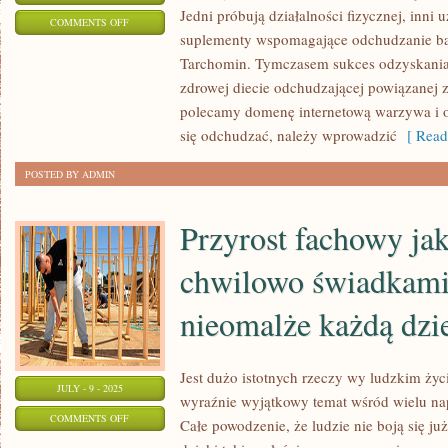
Jedni próbują działalności fizycznej, inni 
ON
COMMENTS OFF
suplementy wspomagające odchudzanie bąd
PRZEJŚCIE
Tarchomin. Tymczasem sukces odzyskania 
NA
zdrowej diecie odchudzającej powiązanej z
DIETĘ
polecamy domenę internetową warzywa i 
NIE
się odchudzać, należy wprowadzić
[ Read
JEST
ZAWIKŁANE
POSTED BY ADMIN
Przyrost fachowy ja
chwilowo świadkami
nieomalże każdą dzi
Jest dużo istotnych rzeczy wy ludzkim życ
JULY - 9 - 2025
wyraźnie wyjątkowy temat wśród wielu na
ON
COMMENTS OFF
Całe powodzenie, że ludzie nie boją się j
PRZYROST