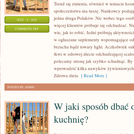
Trend się zmienia, również w temacie ko
społeczeństwa ma tuszę. Naukowcy podają,
jedna druga Polaków. Nic wobec tego osob
JULY - 9 - 2025
więcej klientów próbuje się odchudzać. Ni
ON
COMMENTS OFF
wie, jak to robić. Jedni próbują aktywności
MODA
w ogłaszane suplementy wspomagające od
ULEGA
brzucha bądź towary light. Aczkolwiek suk
ZMIANOM,
tkwi w zdrowej diecie odchudzającej scalo
TAKŻE
polecamy stronę jak szybko schudnąć. By 
W
wprowadzić kilka nawyków żywieniowych o
ŚWIECIE
Zdrowa dieta
[ Read More ]
KOSMETYKÓW
POSTED BY ADMIN
W jaki sposób dbać 
kuchnię?