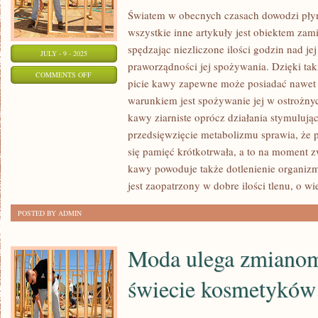
BALI
Światem w obecnych czasach dowodzi płyn
wszystkie inne artykuły jest obiektem zam
spędzając niezliczone ilości godzin nad je
JULY - 9 - 2025
praworządności jej spożywania. Dzięki ta
ON
COMMENTS OFF
picie kawy zapewne może posiadać nawet l
ŚWIATEM
warunkiem jest spożywanie jej w ostrożnyc
DWUDZIESTEGO
kawy ziarniste oprócz działania stymulują
PIERWSZEGO
przedsięwzięcie metabolizmu sprawia, że 
WIEKU
się pamięć krótkotrwała, a to na moment z
DOWODZI
kawy powoduje także dotlenienie organiz
NATURALNE
jest zaopatrzony w dobre ilości tlenu, o wi
PIĘKNO
POSTED BY ADMIN
Moda ulega zmianom
świecie kosmetyków