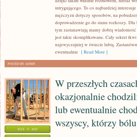
dzięki takim właśnie rozmowom, nieraz wo
FACHOWY
intrygującego. To co najbardziej interesuje
JAKIEGO
mężczyzn dotyczy sposobów, na pobudzen
JESTEŚMY
doprowadzenie go do stanu rozkoszy. Dla k
CHWILOWO
tym zastanawiają mamy dobrą wiadomość 
jest takie skomplikowane. Cały sekret tkwi
ŚWIADKAMI
najzwyczajniej w świecie lubią. Zastanówm
PRZENIKA
ewentualnie
[ Read More ]
NA
NIEOMALŻE
POSTED BY ADMIN
KAŻDĄ
DZIEDZINĘ
W przeszłych czasac
ŻYCIA
okazjonalnie chodzil
lub ewentualnie chod
wszyscy, którzy bólu 
JULY - 9 - 2025