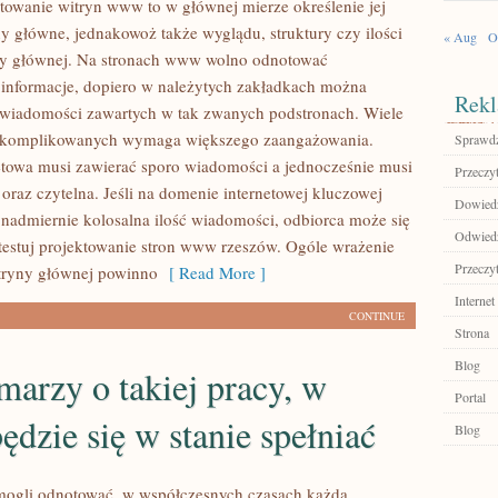
towanie witryn www to w głównej mierze określenie jej
y główne, jednakowoż także wyglądu, struktury czy ilości
« Aug
O
yny głównej. Na stronach www wolno odnotować
informacje, dopiero w należytych zakładkach można
Rekl
 wiadomości zawartych w tak zwanych podstronach. Wiele
j skomplikowanych wymaga większego zaangażowania.
Sprawdź
etowa musi zawierać sporo wiadomości a jednocześnie musi
Przeczyt
 oraz czytelna. Jeśli na domenie internetowej kluczowej
Dowiedz 
 nadmiernie kolosalna ilość wiadomości, odbiorca może się
Odwiedź
testuj projektowanie stron www rzeszów. Ogóle wrażenie
Przeczyt
tryny głównej powinno
[ Read More ]
Internet
CONTINUE
Strona
Blog
arzy o takiej pracy, w
Portal
będzie się w stanie spełniać
Blog
mogli odnotować, w współczesnych czasach każda