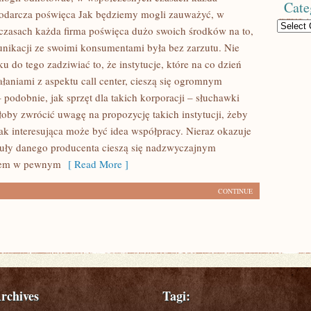
Cate
podarcza poświęca Jak będziemy mogli zauważyć, w
Categories
zasach każda firma poświęca dużo swoich środków na to,
nikacji ze swoimi konsumentami była bez zarzutu. Nie
 do tego zadziwiać to, że instytucje, które na co dzień
ałaniami z aspektu call center, cieszą się ogromnym
podobnie, jak sprzęt dla takich korporacji – słuchawki
łoby zwrócić uwagę na propozycję takich instytucji, żeby
jak interesująca może być idea współpracy. Nieraz okazuje
ykuły danego producenta cieszą się nadzwyczajnym
iem w pewnym
[ Read More ]
CONTINUE
rchives
Tagi: