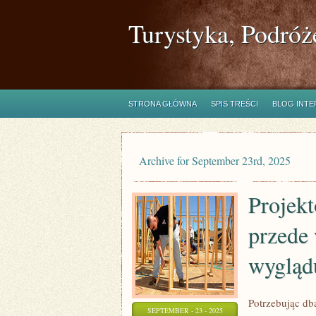
Turystyka, Podróż
STRONA GŁÓWNA
SPIS TREŚCI
BLOG INT
Archive for September 23rd, 2025
Projek
przede 
wygląd
Potrzebując db
SEPTEMBER - 23 - 2025