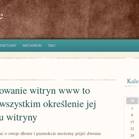
e
ERNETOWY
ARCHIWUM
TAGI
Kale
towanie witryn www to
wszystkim określenie jej
M
1
u witryny
8
15
22
ać o swoje dłonie i paznokcie możemy pójść dwoma
29