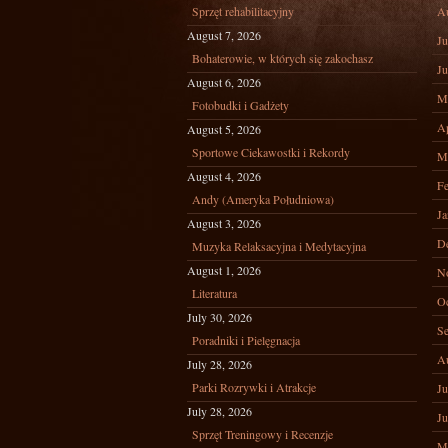
Sprzęt rehabilitacyjny
A
August 7, 2026
Ju
Bohaterowie, w których się zakochasz
Ju
August 6, 2026
M
Fotobudki i Gadżety
Ap
August 5, 2026
Sportowe Ciekawostki i Rekordy
M
August 4, 2026
Fe
Andy (Ameryka Południowa)
Ja
August 3, 2026
D
Muzyka Relaksacyjna i Medytacyjna
August 1, 2026
N
Literatura
Oc
July 30, 2026
Se
Poradniki i Pielęgnacja
A
July 28, 2026
Parki Rozrywki i Atrakcje
Ju
July 28, 2026
Ju
Sprzęt Treningowy i Recenzje
M