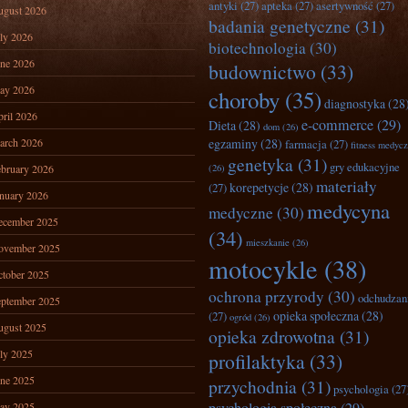
antyki
(27)
apteka
(27)
asertywność
(27)
ugust 2026
badania genetyczne
(31)
ly 2026
biotechnologia
(30)
ne 2026
budownictwo
(33)
ay 2026
choroby
(35)
diagnostyka
(28
ril 2026
e-commerce
(29)
Dieta
(28)
dom
(26)
arch 2026
egzaminy
(28)
farmacja
(27)
fitness medyc
genetyka
(31)
gry edukacyjne
bruary 2026
(26)
materiały
korepetycje
(28)
(27)
nuary 2026
medycyna
medyczne
(30)
ecember 2025
(34)
mieszkanie
(26)
ovember 2025
motocykle
(38)
tober 2025
ochrona przyrody
(30)
odchudzan
ptember 2025
opieka społeczna
(28)
(27)
ogród
(26)
ugust 2025
opieka zdrowotna
(31)
ly 2025
profilaktyka
(33)
ne 2025
przychodnia
(31)
psychologia
(27
ay 2025