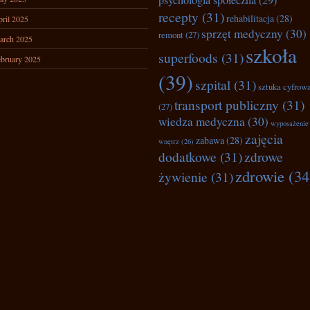
psychologia społeczna
(29)
recepty
(31)
rehabilitacja
(28)
ril 2025
sprzęt medyczny
(30)
remont
(27)
arch 2025
szkoła
superfoods
(31)
bruary 2025
(39)
szpital
(31)
sztuka cyfrow
transport publiczny
(31)
(27)
wiedza medyczna
(30)
wyposażenie
zajęcia
zabawa
(28)
wnętrz
(26)
dodatkowe
(31)
zdrowe
zdrowie
(34
żywienie
(31)