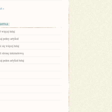
ct »
ama:
 więcej tutaj
aj pełny artykuł
się więcej tutaj
 stronę internetową
aj pełen artykuł tutaj