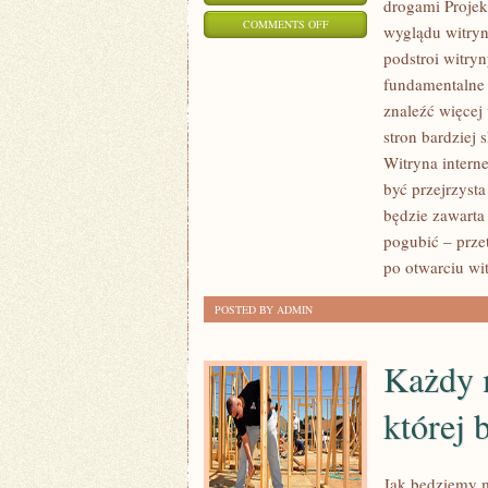
drogami Projek
ON
COMMENTS OFF
wyglądu witryn
PROJEKTOWANIE
podstroi witr
WITRYN
fundamentalne 
WWW
znaleźć więcej
TO
stron bardzie
PRZEDE
Witryna intern
być przejrzysta
WSZYSTKIM
będzie zawarta
OKREŚLENIE
pogubić – prze
JEJ
po otwarciu wi
WYGLĄDU
WITRYNY
POSTED BY ADMIN
Każdy m
której 
Jak będziemy 