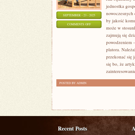
jednostka gos
nowoczesnych c
SEPTEMBER - 23 - 2025
by jakość komu
ON
COMMENTS OFF
może w stosunku
KAŻDY
zajmują się dzi
MARZY
powodzeniem – 
O
platora. Należa
TAKIEJ
przekonać się 
PRACY,
się bo, że art
W
zainteresowan
KTÓREJ
POSTED BY ADMIN
BĘDZIE
SIĘ
W
STANIE
SPEŁNIAĆ
Recent Posts
A