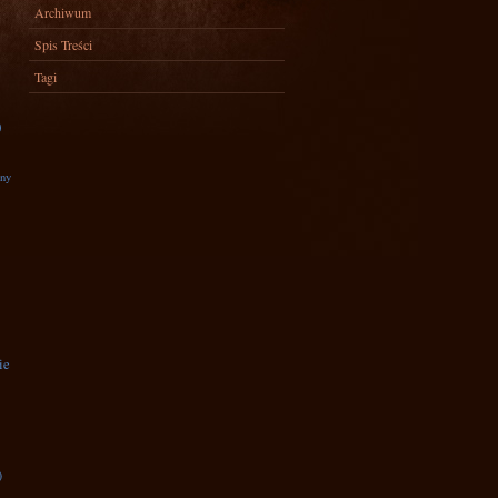
Archiwum
Spis Treści
Tagi
)
zny
ie
)