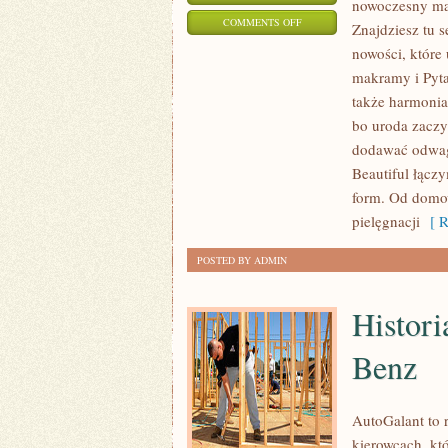
nowoczesny mag
ON
COMMENTS OFF
Znajdziesz tu s
EKOLOGICZNE
nowości, które
PROJEKTY
makramy i Pytan
DLA
także harmonia
DZIECI
bo uroda zaczyn
I
dodawać odwagi
Beautiful łącz
PROJEKTOWANIE
form. Od domo
PRZESTRZENI
pielęgnacji
[ R
DO
PRACY
POSTED BY ADMIN
W
DOMU
Histori
Benz
AutoGalant to 
kierowcach, kt