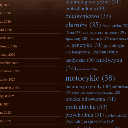
badania genetyczne
(31)
ly 2026
biotechnologia
(30)
ne 2026
budownictwo
(33)
ay 2026
choroby
(35)
diagnostyka
(28
ril 2026
e-commerce
(29)
Dieta
(28)
dom
(26)
arch 2026
egzaminy
(28)
farmacja
(27)
fitness medyc
genetyka
(31)
gry edukacyjne
bruary 2026
(26)
materiały
korepetycje
(28)
(27)
nuary 2026
medycyna
medyczne
(30)
ecember 2025
(34)
mieszkanie
(26)
ovember 2025
motocykle
(38)
tober 2025
ochrona przyrody
(30)
odchudzan
ptember 2025
opieka społeczna
(28)
(27)
ogród
(26)
ugust 2025
opieka zdrowotna
(31)
ly 2025
profilaktyka
(33)
ne 2025
przychodnia
(31)
psychologia
(27
psychologia społeczna
(29)
ay 2025