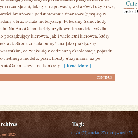
Cate
rym recenzje aut, teksty o naprawach, wskazówki użytkowe,
Categories
nowości branżowe i podsumowania finansowe łączą się w
ładany obraz świata motoryzacji. Polecamy Samochody
oda. Na AutoGalant każdy użytkownik znajdzie coś dla
o początkujący kierowca, jak i wieloletni kierowca, który
ynek aut. Strona została pomyślana jako praktyczny
wszystkim, co wiąże się z codzienną eksploatacją pojazdu:
wiedniego modelu, przez koszty utrzymania, aż po
 AutoGalant stawia na konkrety.
[ Read More ]
CONTINUE
rchives
Tagi:
antyki
(27)
apteka
(27)
asertywność
(27)
ugust 2026