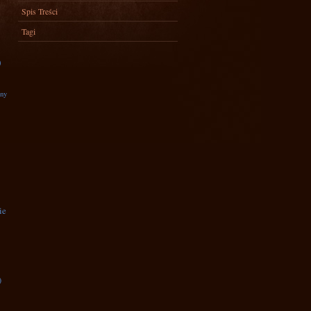
Spis Treści
Tagi
)
zny
ie
)