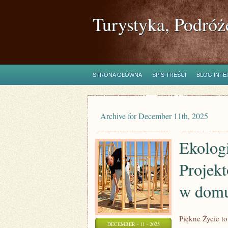
Turystyka, Podróż
STRONA GŁÓWNA
SPIS TREŚCI
BLOG INT
Archive for December 11th, 2025
Ekologi
Projekt
w dom
Piękne Życie t
DECEMBER - 11 - 2025