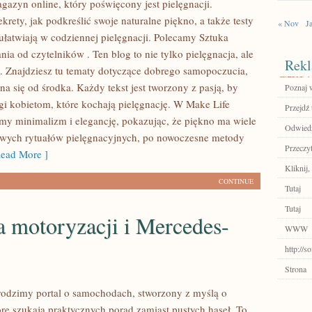
azyn online, który poświęcony jest pielęgnacji.
ekrety, jak podkreślić swoje naturalne piękno, a także testy
« Nov
J
 ułatwiają w codziennej pielęgnacji. Polecamy Sztuka
ia od czytelników . Ten blog to nie tylko pielęgnacja, ale
Rekl
. Znajdziesz tu tematy dotyczące dobrego samopoczucia,
a się od środka. Każdy tekst jest tworzony z pasją, by
Poznaj 
 kobietom, które kochają pielęgnację. W Make Life
Przejdź 
ymy minimalizm i elegancję, pokazując, że piękno ma wiele
Odwiedź
wych rytuałów pielęgnacyjnych, po nowoczesne metody
Przeczyt
ead More ]
Kliknij,
CONTINUE
Tutaj
Tutaj
a motoryzacji i Mercedes-
WWW
http://s
Strona
rodzimy portal o samochodach, stworzony z myślą o
óre szukają praktycznych porad zamiast pustych haseł. To