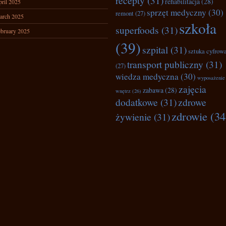
recepty
(31)
rehabilitacja
(28)
ril 2025
sprzęt medyczny
(30)
remont
(27)
arch 2025
szkoła
superfoods
(31)
bruary 2025
(39)
szpital
(31)
sztuka cyfrow
transport publiczny
(31)
(27)
wiedza medyczna
(30)
wyposażenie
zajęcia
zabawa
(28)
wnętrz
(26)
dodatkowe
(31)
zdrowe
zdrowie
(34
żywienie
(31)