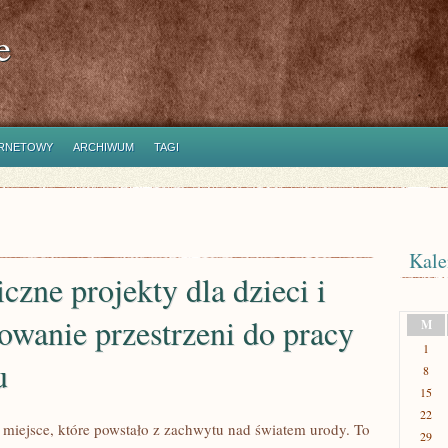
e
ERNETOWY
ARCHIWUM
TAGI
Kale
czne projekty dla dzieci i
owanie przestrzeni do pracy
M
1
u
8
15
22
o miejsce, które powstało z zachwytu nad światem urody. To
29