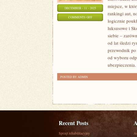
miejsce, w któ
DECEMBER - 11 - 2025
rankingi aut, 
ON
COMMENTS OFF
logicznie pouk
HISTORIA
luksusowe i Sk
MOTORYZACJI
siebie – zarówn
I
od lat śledzi r
MERCEDES-
przewodnik po 
BENZ
od wyboru odpo
ubezpieczenia.
POSTED BY ADMIN
Recent Posts
A
Sprzęt rehabilitacyjny
A