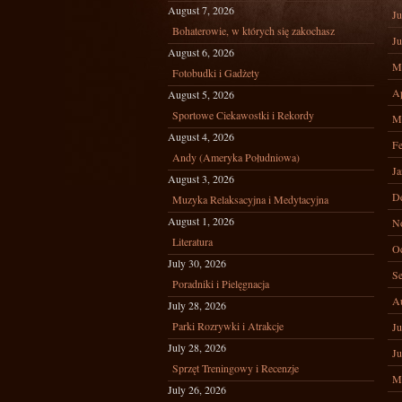
August 7, 2026
Ju
Bohaterowie, w których się zakochasz
Ju
August 6, 2026
M
Fotobudki i Gadżety
Ap
August 5, 2026
Sportowe Ciekawostki i Rekordy
M
August 4, 2026
Fe
Andy (Ameryka Południowa)
Ja
August 3, 2026
D
Muzyka Relaksacyjna i Medytacyjna
August 1, 2026
N
Literatura
Oc
July 30, 2026
Se
Poradniki i Pielęgnacja
A
July 28, 2026
Parki Rozrywki i Atrakcje
Ju
July 28, 2026
Ju
Sprzęt Treningowy i Recenzje
M
July 26, 2026