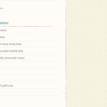
an »
ama:
więcej
tutaj
 naszą stronę tutaj
aj pełen artykuł tutaj
 aby przeczytać więcej
of-guild.com