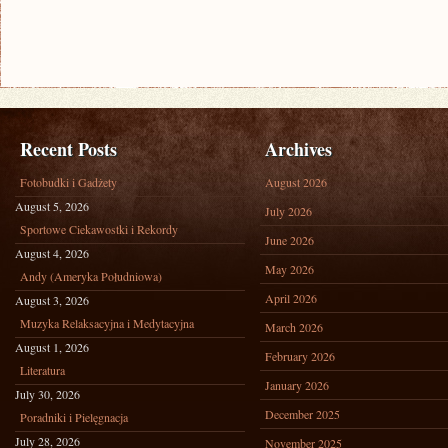
Recent Posts
Archives
Fotobudki i Gadżety
August 2026
August 5, 2026
July 2026
Sportowe Ciekawostki i Rekordy
June 2026
August 4, 2026
May 2026
Andy (Ameryka Południowa)
April 2026
August 3, 2026
Muzyka Relaksacyjna i Medytacyjna
March 2026
August 1, 2026
February 2026
Literatura
January 2026
July 30, 2026
December 2025
Poradniki i Pielęgnacja
July 28, 2026
November 2025