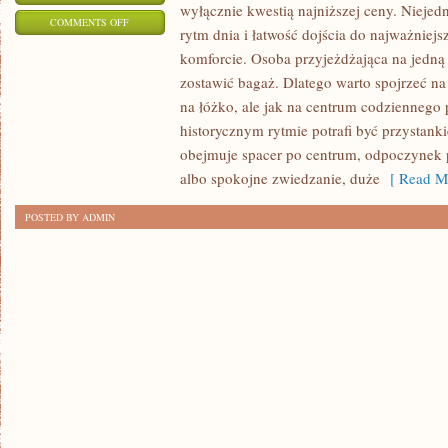
wyłącznie kwestią najniższej ceny. Niejedn
ON
COMMENTS OFF
rytm dnia i łatwość dojścia do najważniej
RODZINNY
komforcie. Osoba przyjeżdżająca na jedn
POBYT
zostawić bagaż. Dlatego warto spojrzeć na
W
na łóżko, ale jak na centrum codziennego
ŚWIDNICY
historycznym rytmie potrafi być przystanki
—
obejmuje spacer po centrum, odpoczynek 
JAK
albo spokojne zwiedzanie, duże
[ Read Mo
WYBRAĆ
POSTED BY ADMIN
WYGODNĄ
BAZĘ?