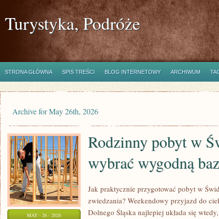
Turystyka, Podróże
STRONA GŁÓWNA
SPIS TREŚCI
BLOG INTERNETOWY
ARCHIWUM
TA
Archive for May 26th, 2026
Rodzinny pobyt w Ś
wybrać wygodną baz
Jak praktycznie przygotować pobyt w Świd
zwiedzania? Weekendowy przyjazd do cie
Dolnego Śląska najlepiej układa się wtedy,
MAY - 26 - 2026