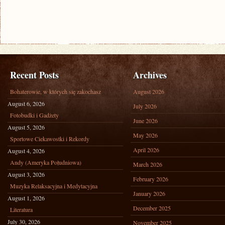
Recent Posts
Archives
Bohaterowie, w których się zakochasz
August 2026
August 6, 2026
July 2026
Fotobudki i Gadżety
June 2026
August 5, 2026
May 2026
Sportowe Ciekawostki i Rekordy
April 2026
August 4, 2026
Andy (Ameryka Południowa)
March 2026
August 3, 2026
February 2026
Muzyka Relaksacyjna i Medytacyjna
January 2026
August 1, 2026
December 2025
Literatura
July 30, 2026
November 2025