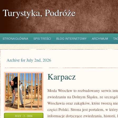
Turystyka, Podróże
STRONA GŁÓWNA
SPIS TREŚCI
BLOG INTERNETOWY
ARCHIWUM
TA
Archive for July 2nd, 2026
Karpacz
Moda Wrocław to rozbudowany serwis int
zwiedzaniu na Dolnym Śląsku, ze szczeg
Wrocławia oraz zakątków, które tworzą ni
części Polski. Strona jest portalem, w kt
informacje dotyczące zwiedzania, historii, 
JULY - 2 - 2026