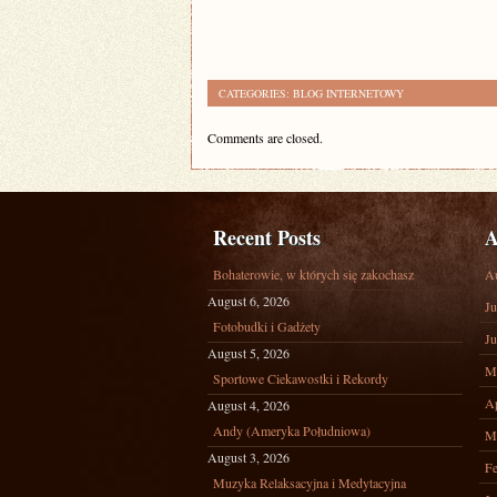
CATEGORIES:
BLOG INTERNETOWY
Comments are closed.
Recent Posts
A
Bohaterowie, w których się zakochasz
A
August 6, 2026
Ju
Fotobudki i Gadżety
Ju
August 5, 2026
M
Sportowe Ciekawostki i Rekordy
Ap
August 4, 2026
Andy (Ameryka Południowa)
M
August 3, 2026
Fe
Muzyka Relaksacyjna i Medytacyjna