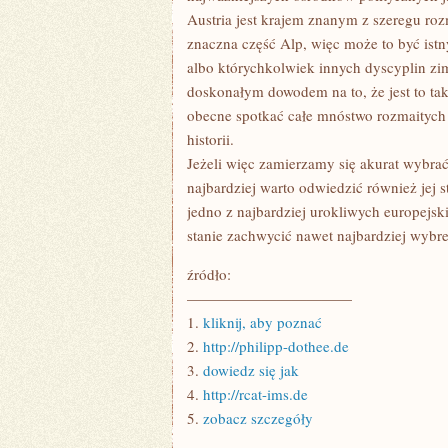
Austria jest krajem znanym z szeregu roz
znaczna część Alp, więc może to być istn
albo którychkolwiek innych dyscyplin zim
doskonałym dowodem na to, że jest to tak
obecne spotkać całe mnóstwo rozmaitych
historii.
Jeżeli więc zamierzamy się akurat wybrać 
najbardziej warto odwiedzić również jej s
jedno z najbardziej urokliwych europejski
stanie zachwycić nawet najbardziej wybr
źródło:
———————————
1.
kliknij, aby poznać
2.
http://philipp-dothee.de
3.
dowiedz się jak
4.
http://rcat-ims.de
5.
zobacz szczegóły