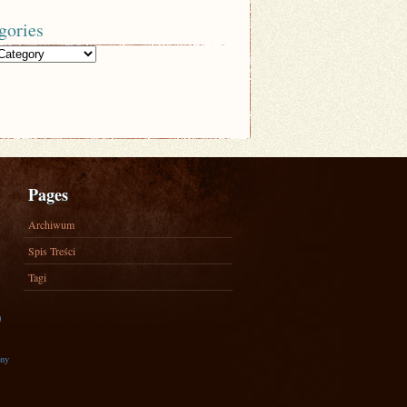
gories
Pages
Archiwum
Spis Treści
Tagi
)
zny