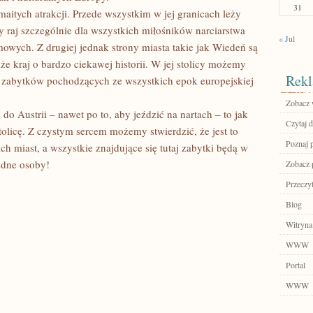
31
maitych atrakcji. Przede wszystkim w jej granicach leży
y raj szczególnie dla wszystkich miłośników narciarstwa
« Jul
owych. Z drugiej jednak strony miasta takie jak Wiedeń są
że kraj o bardzo ciekawej historii. W jej stolicy możemy
Rekl
 zabytków pochodzących ze wszystkich epok europejskiej
Zobacz 
do Austrii – nawet po to, aby jeździć na nartach – to jak
Czytaj d
tolicę. Z czystym sercem możemy stwierdzić, że jest to
Poznaj 
ch miast, a wszystkie znajdujące się tutaj zabytki będą w
edne osoby!
Zobacz 
Przeczyt
Blog
Witryna
WWW
Portal
WWW