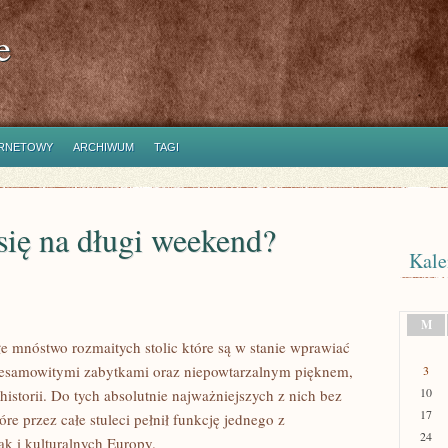
e
ERNETOWY
ARCHIWUM
TAGI
się na długi weekend?
Kale
M
e mnóstwo rozmaitych stolic które są w stanie wprawiać
iesamowitymi zabytkami oraz niepowtarzalnym pięknem,
3
10
storii. Do tych absolutnie najważniejszych z nich bez
17
e przez całe stuleci pełnił funkcję jednego z
24
k i kulturalnych Europy.