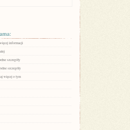
ama:
więcej informacji
alej
pełne szczegóły
pełne szczegóły
aj więcej o tym