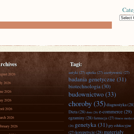
Cate
Categories
rchives
Tagi:
antyki
(27)
apteka
(27)
asertywność
(27)
ugust 2026
badania genetyczne
(31)
ly 2026
biotechnologia
(30)
ne 2026
budownictwo
(33)
ay 2026
choroby
(35)
diagnostyka
(28
ril 2026
e-commerce
(29)
Dieta
(28)
dom
(26)
arch 2026
egzaminy
(28)
farmacja
(27)
fitness medyc
genetyka
(31)
gry edukacyjne
bruary 2026
(26)
materiały
korepetycje
(28)
(27)