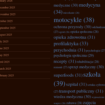
nuary 2026
medycyna
medyczne
(30)
ecember 2025
(34)
mieszkanie
(26)
ovember 2025
motocykle
(38)
tober 2025
ochrona przyrody
(30)
odchudzan
ptember 2025
opieka społeczna
(28)
(27)
ogród
(26)
ugust 2025
opieka zdrowotna
(31)
ly 2025
profilaktyka
(33)
ne 2025
przychodnia
(31)
psychologia
(27
psychologia społeczna
(29)
ay 2025
recepty
(31)
rehabilitacja
(28)
ril 2025
sprzęt medyczny
(30)
remont
(27)
arch 2025
szkoła
superfoods
(31)
bruary 2025
(39)
szpital
(31)
sztuka cyfrow
transport publiczny
(31)
(27)
wiedza medyczna
(30)
wyposażenie
zajęcia
zabawa
(28)
wnętrz
(26)