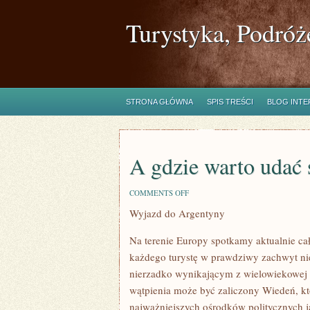
Turystyka, Podróż
STRONA GŁÓWNA
SPIS TREŚCI
BLOG INT
A gdzie warto udać 
ON
COMMENTS OFF
A
Wyjazd do Argentyny
GDZIE
WARTO
UDAĆ
Na terenie Europy spotkamy aktualnie cał
SIĘ
NA
każdego turystę w prawdziwy zachwyt n
DŁUGI
nierzadko wynikającym z wielowiekowej hi
WEEKEND?
wątpienia może być zaliczony Wiedeń, któr
najważniejszych ośrodków politycznych ja