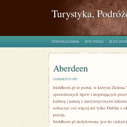
Turystyka, Podróż
STRONA GŁÓWNA
SPIS TREŚCI
BLOG INT
Aberdeen
ON
COMMENTS OFF
ABERDEEN
IrishRoots.pl to portal, w którym Zielon
sprawdzonych tipów i inspirujących prze
kulturą i naturą z merytorycznymi inform
zobaczyć coś więcej niż tylko Dublin z 
poezja.
IrishRoots.pl dedykowany jest do ciekawyc