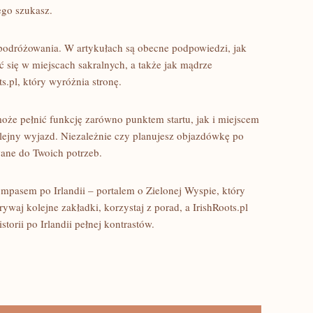
zego szukasz.
podróżowania. W artykułach są obecne podpowiedzi, jak
 się w miejscach sakralnych, a także jak mądrze
ts.pl, który wyróżnia stronę.
 może pełnić funkcję zarówno punktem startu, jak i miejscem
lejny wyjazd. Niezależnie czy planujesz objazdówkę po
wane do Twoich potrzeb.
mpasem po Irlandii – portalem o Zielonej Wyspie, który
rywaj kolejne zakładki, korzystaj z porad, a IrishRoots.pl
torii po Irlandii pełnej kontrastów.