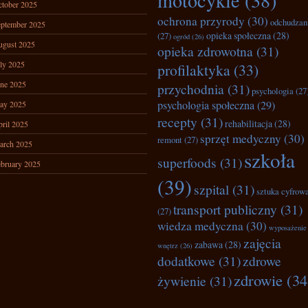
motocykle
(38)
tober 2025
ochrona przyrody
(30)
odchudzan
ptember 2025
opieka społeczna
(28)
(27)
ogród
(26)
ugust 2025
opieka zdrowotna
(31)
ly 2025
profilaktyka
(33)
ne 2025
przychodnia
(31)
psychologia
(27
psychologia społeczna
(29)
ay 2025
recepty
(31)
rehabilitacja
(28)
ril 2025
sprzęt medyczny
(30)
remont
(27)
arch 2025
szkoła
superfoods
(31)
bruary 2025
(39)
szpital
(31)
sztuka cyfrow
transport publiczny
(31)
(27)
wiedza medyczna
(30)
wyposażenie
zajęcia
zabawa
(28)
wnętrz
(26)
dodatkowe
(31)
zdrowe
zdrowie
(34
żywienie
(31)