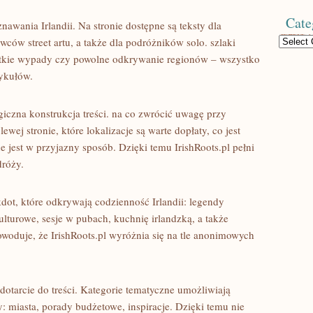
Cate
awania Irlandii. Na stronie dostępne są teksty dla
Categories
ców street artu, a także dla podróżników solo. szlaki
kie wypady czy powolne odkrywanie regionów – wszystko
tykułów.
ogiczna konstrukcja treści. na co zwrócić uwagę przy
ewej stronie, które lokalizacje są warte dopłaty, co jest
 jest w przyjazny sposób. Dzięki temu IrishRoots.pl pełni
dróży.
kdot, które odkrywają codzienność Irlandii: legendy
turowe, sesje w pubach, kuchnię irlandzką, a także
woduje, że IrishRoots.pl wyróżnia się na tle anonimowych
 dotarcie do treści. Kategorie tematyczne umożliwiają
: miasta, porady budżetowe, inspiracje. Dzięki temu nie