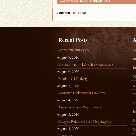
CATEGORIES:
BLOG INTERNETOWY
Comments are closed.
Recent Posts
A
Sprzęt rehabilitacyjny
A
August 7, 2026
Ju
Bohaterowie, w których się zakochasz
Ju
August 6, 2026
M
Fotobudki i Gadżety
Ap
August 5, 2026
Sportowe Ciekawostki i Rekordy
M
August 4, 2026
Fe
Andy (Ameryka Południowa)
Ja
August 3, 2026
D
Muzyka Relaksacyjna i Medytacyjna
August 1, 2026
N
Literatura