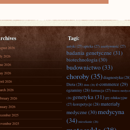
rchives
Tagi:
antyki
(27)
apteka
(27)
asertywność
(27)
ugust 2026
badania genetyczne
(31)
ly 2026
biotechnologia
(30)
ne 2026
budownictwo
(33)
ay 2026
choroby
(35)
diagnostyka
(28
ril 2026
e-commerce
(29)
Dieta
(28)
dom
(26)
arch 2026
egzaminy
(28)
farmacja
(27)
fitness medyc
genetyka
(31)
gry edukacyjne
bruary 2026
(26)
materiały
korepetycje
(28)
(27)
nuary 2026
medycyna
medyczne
(30)
ecember 2025
(34)
mieszkanie
(26)
ovember 2025