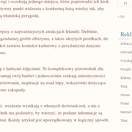
ząć i oczekują jednego miejsca, które poprowadzi ich krok
31
ektywny punkt widzenia z konkretną bazą wiedzy tak, aby
ą irlandzką przygodę.
« Jul
pisy o najważniejszych atrakcjach Irlandii: Dublinie,
Rekl
egendarnej grobli olbrzyma, a także ukrytych perełkach, do
Zobacz 
tekst zawiera kontekst kulturowy z przydatnymi danymi:
two.
Odwiedź
Uzyskaj
log z ładnymi zdjęciami. To kompleksowy przewodnik dla
Przejdź 
anują swój budżet i jednocześnie szukają autentyczności.
Kliknij,
dróżowaniu, inspiracje na road tripy, wskazówki dotyczące
Tutaj
dowe eskapady.
Strona
Portal
ść. wrażenia wynikają z własnych doświadczeń, a nie z
Internet
lnik ma podstawy, by wierzyć, że podane informacje są
imat. Każdy artykuł jest uporządkowany w logiczny sposób,
Tutaj