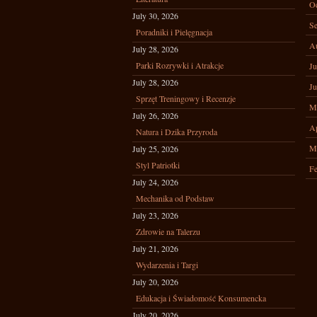
Oc
July 30, 2026
Se
Poradniki i Pielęgnacja
A
July 28, 2026
Parki Rozrywki i Atrakcje
Ju
July 28, 2026
Ju
Sprzęt Treningowy i Recenzje
M
July 26, 2026
Ap
Natura i Dzika Przyroda
M
July 25, 2026
Styl Patriotki
Fe
July 24, 2026
Mechanika od Podstaw
July 23, 2026
Zdrowie na Talerzu
July 21, 2026
Wydarzenia i Targi
July 20, 2026
Edukacja i Świadomość Konsumencka
July 20, 2026