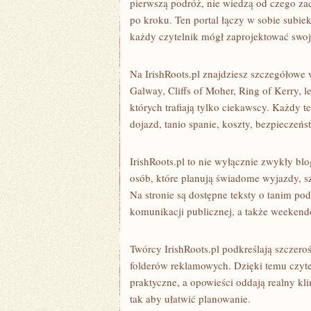
pierwszą podróż, nie wiedzą od czego zac
po kroku. Ten portal łączy w sobie subi
każdy czytelnik mógł zaprojektować swoj
Na IrishRoots.pl znajdziesz szczegółowe w
Galway, Cliffs of Moher, Ring of Kerry, l
których trafiają tylko ciekawscy. Każdy 
dojazd, tanio spanie, koszty, bezpieczeńs
IrishRoots.pl to nie wyłącznie zwykły b
osób, które planują świadome wyjazdy, sz
Na stronie są dostępne teksty o tanim po
komunikacji publicznej, a także weeken
Twórcy IrishRoots.pl podkreślają szczero
folderów reklamowych. Dzięki temu czyte
praktyczne, a opowieści oddają realny kl
tak aby ułatwić planowanie.