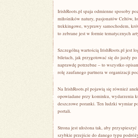
IrishRoots.pl spaja odmienne sposoby pozn
miłośników natury, pasjonatów Celtów, łow
trekkingowe, wyprawy samochodem, krót
to zebrane jest w formie tematycznych ar
Szczególną wartością IrishRoots.pl jest l
biletach, jak przygotować się do jazdy po l
naprawdę potrzebne – to wszystko opisane
rolę zaufanego partnera w organizacji po
Na IrishRoots.pl pojawią się również ane
opowiadane przy kominku, wydarzenia kul
deszczowe poranki. Ten ludzki wymiar po
portali.
Strona jest ułożona tak, aby przyspieszyć
szybkie przejście do danego typu podróży