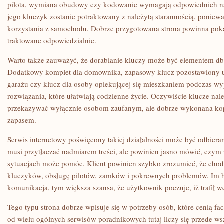
pilota, wymiana obudowy czy kodowanie wymagają odpowiednich nar
jego kluczyk zostanie potraktowany z należytą starannością, poniew
korzystania z samochodu. Dobrze przygotowana strona powinna pokaz
traktowane odpowiedzialnie.
Warto także zauważyć, że dorabianie kluczy może być elementem db
Dodatkowy komplet dla domownika, zapasowy klucz pozostawiony u
garażu czy klucz dla osoby opiekującej się mieszkaniem podczas wy
rozwiązania, które ułatwiają codzienne życie. Oczywiście klucze na
przekazywać wyłącznie osobom zaufanym, ale dobrze wykonana ko
zapasem.
Serwis internetowy poświęcony takiej działalności może być odbiera
musi przytłaczać nadmiarem treści, ale powinien jasno mówić, czym z
sytuacjach może pomóc. Klient powinien szybko zrozumieć, że chodz
kluczyków, obsługę pilotów, zamków i pokrewnych problemów. Im ba
komunikacja, tym większa szansa, że użytkownik poczuje, iż trafił w
Tego typu strona dobrze wpisuje się w potrzeby osób, które cenią f
od wielu ogólnych serwisów poradnikowych tutaj liczy się przede w