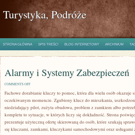
Turystyka, Podróże
STRONA GŁÓWNA
SPIS TREŚCI
BLOG INTERNETOWY
ARCHIWUM
TA
Alarmy i Systemy Zabezpieczeń
ON
COMMENTS OFF
ALARMY
Fachowe dorabianie kluczy to pomoc, która dla wielu osób okazuje s
I
SYSTEMY
oczekiwanym momencie. Zgubiony klucz do mieszkania, uszkodzo
ZABEZPIECZEŃ
niedziałający pilot, zużyta obudowa, problem z zamkiem albo potr
kompletu to sytuacje, w których liczy się dokładność. Strona poświę
prezentuje użyteczną ofertę skierowaną do osób, które szukają spr
się kluczami, zamkami, kluczykami samochodowymi oraz usługami