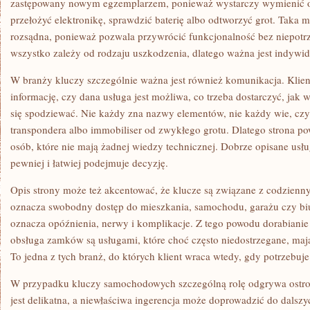
zastępowany nowym egzemplarzem, ponieważ wystarczy wymienić o
przełożyć elektronikę, sprawdzić baterię albo odtworzyć grot. Taka mo
rozsądna, ponieważ pozwala przywrócić funkcjonalność bez niepotr
wszystko zależy od rodzaju uszkodzenia, dlatego ważna jest indywi
W branży kluczy szczególnie ważna jest również komunikacja. Klien
informację, czy dana usługa jest możliwa, co trzeba dostarczyć, jak
się spodziewać. Nie każdy zna nazwy elementów, nie każdy wie, czym
transpondera albo immobiliser od zwykłego grotu. Dlatego strona po
osób, które nie mają żadnej wiedzy technicznej. Dobrze opisane usługi
pewniej i łatwiej podejmuje decyzję.
Opis strony może też akcentować, że klucze są związane z codzienn
oznacza swobodny dostęp do mieszkania, samochodu, garażu czy biu
oznacza opóźnienia, nerwy i komplikacje. Z tego powodu dorabianie
obsługa zamków są usługami, które choć często niedostrzegane, maj
To jedna z tych branż, do których klient wraca wtedy, gdy potrzebuj
W przypadku kluczy samochodowych szczególną rolę odgrywa ostro
jest delikatna, a niewłaściwa ingerencja może doprowadzić do dals