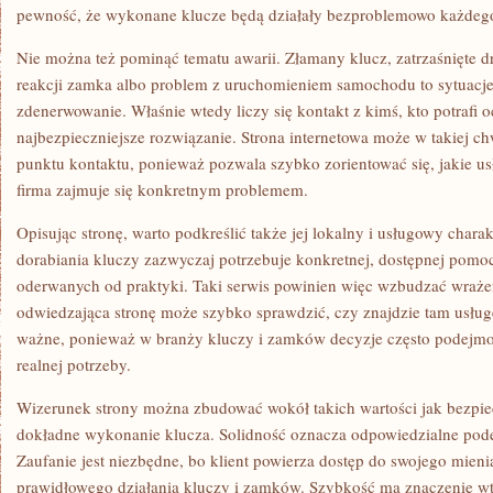
pewność, że wykonane klucze będą działały bezproblemowo każdego
Nie można też pominąć tematu awarii. Złamany klucz, zatrzaśnięte d
reakcji zamka albo problem z uruchomieniem samochodu to sytuacje
zdenerwowanie. Właśnie wtedy liczy się kontakt z kimś, kto potrafi
najbezpieczniejsze rozwiązanie. Strona internetowa może w takiej chw
punktu kontaktu, ponieważ pozwala szybko zorientować się, jakie usł
firma zajmuje się konkretnym problemem.
Opisując stronę, warto podkreślić także jej lokalny i usługowy char
dorabiania kluczy zazwyczaj potrzebuje konkretnej, dostępnej pomoc
oderwanych od praktyki. Taki serwis powinien więc wzbudzać wraże
odwiedzająca stronę może szybko sprawdzić, czy znajdzie tam usługę
ważne, ponieważ w branży kluczy i zamków decyzje często podej
realnej potrzeby.
Wizerunek strony można zbudować wokół takich wartości jak bezpie
dokładne wykonanie klucza. Solidność oznacza odpowiedzialne pode
Zaufanie jest niezbędne, bo klient powierza dostęp do swojego mien
prawidłowego działania kluczy i zamków. Szybkość ma znaczenie wte