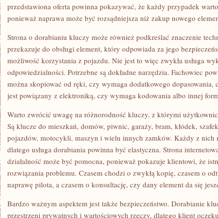
przedstawiona oferta powinna pokazywać, że każdy przypadek warto
ponieważ naprawa może być rozsądniejsza niż zakup nowego elemen
Strona o dorabianiu kluczy może również podkreślać znaczenie tech
przekazuje do obsługi element, który odpowiada za jego bezpieczeńs
możliwość korzystania z pojazdu. Nie jest to więc zwykła usługa w
odpowiedzialności. Potrzebne są dokładne narzędzia. Fachowiec pow
można skopiować od ręki, czy wymaga dodatkowego dopasowania, cz
jest powiązany z elektroniką, czy wymaga kodowania albo innej fo
Warto zwrócić uwagę na różnorodność kluczy, z którymi użytkownicy
Są klucze do mieszkań, domów, piwnic, garaży, bram, kłódek, szafek,
pojazdów, motocykli, maszyn i wielu innych zamków. Każdy z nich
dlatego usługa dorabiania powinna być elastyczna. Strona internetow
działalność może być pomocna, ponieważ pokazuje klientowi, że istn
rozwiązania problemu. Czasem chodzi o zwykłą kopię, czasem o odt
naprawę pilota, a czasem o konsultację, czy dany element da się jesz
Bardzo ważnym aspektem jest także bezpieczeństwo. Dorabianie klu
przestrzeni prywatnych i wartościowych rzeczy, dlatego klient oczek