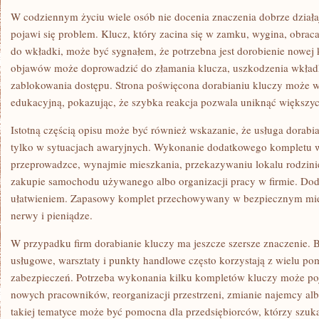
W codziennym życiu wiele osób nie docenia znaczenia dobrze działa
pojawi się problem. Klucz, który zacina się w zamku, wygina, obrac
do wkładki, może być sygnałem, że potrzebna jest dorobienie nowej 
objawów może doprowadzić do złamania klucza, uszkodzenia wkładk
zablokowania dostępu. Strona poświęcona dorabianiu kluczy może wi
edukacyjną, pokazując, że szybka reakcja pozwala uniknąć większy
Istotną częścią opisu może być również wskazanie, że usługa dorabi
tylko w sytuacjach awaryjnych. Wykonanie dodatkowego kompletu 
przeprowadzce, wynajmie mieszkania, przekazywaniu lokalu rodzini
zakupie samochodu używanego albo organizacji pracy w firmie. Do
ułatwieniem. Zapasowy komplet przechowywany w bezpiecznym miej
nerwy i pieniądze.
W przypadku firm dorabianie kluczy ma jeszcze szersze znaczenie. B
usługowe, warsztaty i punkty handlowe często korzystają z wielu pom
zabezpieczeń. Potrzeba wykonania kilku kompletów kluczy może poj
nowych pracowników, reorganizacji przestrzeni, zmianie najemcy a
takiej tematyce może być pomocna dla przedsiębiorców, którzy szukaj