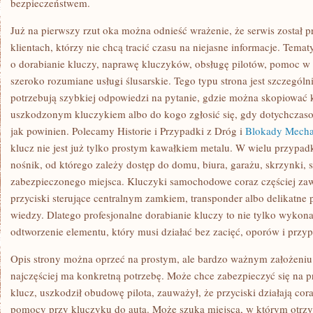
bezpieczeństwem.
Już na pierwszy rzut oka można odnieść wrażenie, że serwis został 
klientach, którzy nie chcą tracić czasu na niejasne informacje. Temat
o dorabianie kluczy, naprawę kluczyków, obsługę pilotów, pomoc 
szeroko rozumiane usługi ślusarskie. Tego typu strona jest szczególn
potrzebują szybkiej odpowiedzi na pytanie, gdzie można skopiować k
uszkodzonym kluczykiem albo do kogo zgłosić się, gdy dotychczasow
jak powinien. Polecamy Historie i Przypadki z Dróg i
Blokady Mecha
klucz nie jest już tylko prostym kawałkiem metalu. W wielu przypa
nośnik, od którego zależy dostęp do domu, biura, garażu, skrzynki,
zabezpieczonego miejsca. Kluczyki samochodowe coraz częściej zawi
przyciski sterujące centralnym zamkiem, transponder albo delikatne
wiedzy. Dlatego profesjonalne dorabianie kluczy to nie tylko wykona
odtworzenie elementu, który musi działać bez zacięć, oporów i przy
Opis strony można oprzeć na prostym, ale bardzo ważnym założeniu: k
najczęściej ma konkretną potrzebę. Może chce zabezpieczyć się na p
klucz, uszkodził obudowę pilota, zauważył, że przyciski działają cora
pomocy przy kluczyku do auta. Może szuka miejsca, w którym otrzy