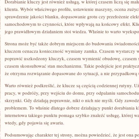
Dorabianie kluczy jest również usługą, w której czasem liczą się ma
klienta. Wybór właściwego profilu, ustawienie maszyny, ocena zużyci
sprawdzenie jakości blanku, dopasowanie grotu czy przełożenie elek
samochodowym to czynności, które wpływają na końcowy efekt. Klien
jego prawidłowym działaniem stoi wiedza. Właśnie to warto wyekspo
Strona może być także dobrym miejscem do budowania świadomości,
kluczem oznacza konieczność wymiany zamka. Czasem wystarczy 
poprawić uszkodzony kluczyk, czasem wymienić obudowę, czasem spr
czasem skonsultować stan mechanizmu. Takie podejście jest praktycz
że otrzyma rozwiązanie dopasowane do sytuacji, a nie przypadkową 
Warto również podkreślić, że klucze są częścią codziennej rutyny. U
pracy, w podróży, przy wejściu do domu, przy odpalaniu samochodu,
skrzynki. Gdy działają poprawnie, nikt o nich nie myśli. Gdy zawodzą
problemem. To właśnie dlatego dobrze działający punkt dorabiania kl
internetowa takiego punktu pomaga szybko znaleźć usługę, której wa
wtedy, gdy pojawia się awaria.
Podsumowując charakter tej strony, można powiedzieć, że jest ona p