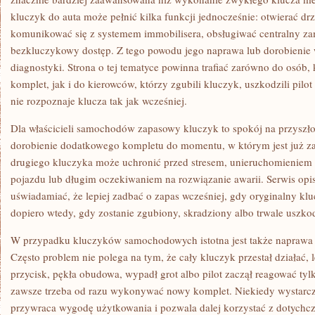
kluczyk do auta może pełnić kilka funkcji jednocześnie: otwierać dr
komunikować się z systemem immobilisera, obsługiwać centralny za
bezkluczykowy dostęp. Z tego powodu jego naprawa lub dorobieni
diagnostyki. Strona o tej tematyce powinna trafiać zarówno do osób,
komplet, jak i do kierowców, którzy zgubili kluczyk, uszkodzili pilo
nie rozpoznaje klucza tak jak wcześniej.
Dla właścicieli samochodów zapasowy kluczyk to spokój na przyszł
dorobienie dodatkowego kompletu do momentu, w którym jest już z
drugiego kluczyka może uchronić przed stresem, unieruchomieniem
pojazdu lub długim oczekiwaniem na rozwiązanie awarii. Serwis opi
uświadamiać, że lepiej zadbać o zapas wcześniej, gdy oryginalny klu
dopiero wtedy, gdy zostanie zgubiony, skradziony albo trwale uszko
W przypadku kluczyków samochodowych istotna jest także naprawa 
Często problem nie polega na tym, że cały kluczyk przestał działać, l
przycisk, pękła obudowa, wypadł grot albo pilot zaczął reagować tylk
zawsze trzeba od razu wykonywać nowy komplet. Niekiedy wystarc
przywraca wygodę użytkowania i pozwala dalej korzystać z dotych