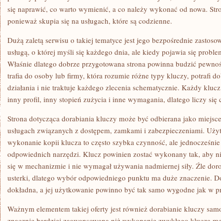
się naprawić, co warto wymienić, a co należy wykonać od nowa. Str
ponieważ skupia się na usługach, które są codzienne.
Dużą zaletą serwisu o takiej tematyce jest jego bezpośrednie zastosow
usługą, o której myśli się każdego dnia, ale kiedy pojawia się proble
Właśnie dlatego dobrze przygotowana strona powinna budzić pewność
trafia do osoby lub firmy, która rozumie różne typy kluczy, potrafi 
działania i nie traktuje każdego zlecenia schematycznie. Każdy kluc
inny profil, inny stopień zużycia i inne wymagania, dlatego liczy się 
Strona dotycząca dorabiania kluczy może być odbierana jako miejsce
usługach związanych z dostępem, zamkami i zabezpieczeniami. Użyt
wykonanie kopii klucza to często szybka czynność, ale jednocześn
odpowiednich narzędzi. Klucz powinien zostać wykonany tak, aby ni
się w mechanizmie i nie wymagał używania nadmiernej siły. Źle d
usterki, dlatego wybór odpowiedniego punktu ma duże znaczenie. D
dokładna, a jej użytkowanie powinno być tak samo wygodne jak w p
Ważnym elementem takiej oferty jest również dorabianie kluczy sa
znacznie bardziej zaawansowana niż wykonanie zwykłego klucza m