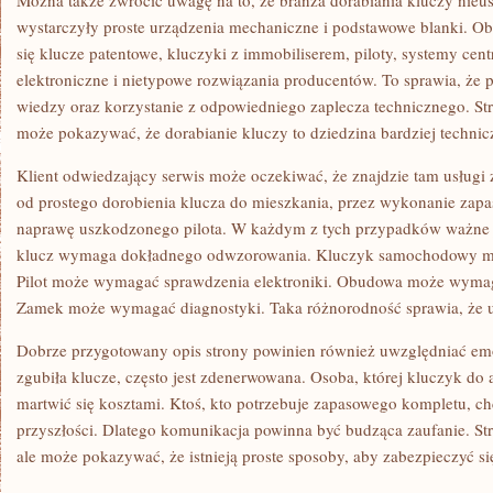
Można także zwrócić uwagę na to, że branża dorabiania kluczy nieus
wystarczyły proste urządzenia mechaniczne i podstawowe blanki. Obe
się klucze patentowe, kluczyki z immobiliserem, piloty, systemy cen
elektroniczne i nietypowe rozwiązania producentów. To sprawia, że p
wiedzy oraz korzystanie z odpowiedniego zaplecza technicznego. S
może pokazywać, że dorabianie kluczy to dziedzina bardziej techni
Klient odwiedzający serwis może oczekiwać, że znajdzie tam usługi
od prostego dorobienia klucza do mieszkania, przez wykonanie zapa
naprawę uszkodzonego pilota. W każdym z tych przypadków ważne j
klucz wymaga dokładnego odwzorowania. Kluczyk samochodowy 
Pilot może wymagać sprawdzenia elektroniki. Obudowa może wymag
Zamek może wymagać diagnostyki. Taka różnorodność sprawia, że us
Dobrze przygotowany opis strony powinien również uwzględniać emoc
zgubiła klucze, często jest zdenerwowana. Osoba, której kluczyk do a
martwić się kosztami. Ktoś, kto potrzebuje zapasowego kompletu, 
przyszłości. Dlatego komunikacja powinna być budząca zaufanie. Str
ale może pokazywać, że istnieją proste sposoby, aby zabezpieczyć si