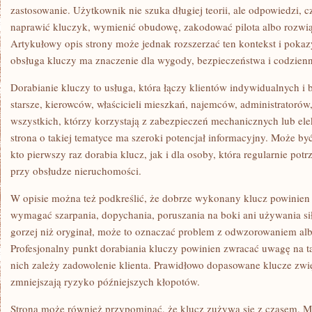
zastosowanie. Użytkownik nie szuka długiej teorii, ale odpowiedzi, c
naprawić kluczyk, wymienić obudowę, zakodować pilota albo rozwi
Artykułowy opis strony może jednak rozszerzać ten kontekst i pokaz
obsługa kluczy ma znaczenie dla wygody, bezpieczeństwa i codzien
Dorabianie kluczy to usługa, która łączy klientów indywidualnych i
starsze, kierowców, właścicieli mieszkań, najemców, administratorów
wszystkich, którzy korzystają z zabezpieczeń mechanicznych lub ele
strona o takiej tematyce ma szeroki potencjał informacyjny. Może b
kto pierwszy raz dorabia klucz, jak i dla osoby, która regularnie potr
przy obsłudze nieruchomości.
W opisie można też podkreślić, że dobrze wykonany klucz powinien
wymagać szarpania, dopychania, poruszania na boki ani używania siły
gorzej niż oryginał, może to oznaczać problem z odwzorowaniem al
Profesjonalny punkt dorabiania kluczy powinien zwracać uwagę na t
nich zależy zadowolenie klienta. Prawidłowo dopasowane klucze zwi
zmniejszają ryzyko późniejszych kłopotów.
Strona może również przypominać, że klucz zużywa się z czasem. Me