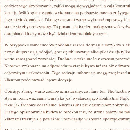
codziennego użytkowania, ząbki mogą się wygładzać, a cała konstru
kształt. Jeśli kopia zostanie wykonana na podstawie mocno zużyteg
jego niedoskonałości. Dlatego czasami warto wykonać zapasowy kluc
stanie się zbyt zniszczony. To prosta, ale bardzo praktyczna wskazów
dorabianie kluczy może być działaniem profilaktycznym.
W przypadku samochodów podobna zasada dotyczy kluczyków z elek
przyciski przestają odbijać, grot się obluzowuje albo pilot działa tylko
warto zareagować wcześniej. Drobna usterka może z czasem przerod
Naprawa wykonana na odpowiednim etapie bywa tańsza niż odtwarza
całkowitym uszkodzeniu. Tego rodzaju informacje mogą zwiększać u
klientom podejmować lepsze decyzje.
Opisując stronę, warto zachować naturalny, zaufany ton. Nie trzeba
stylem, ponieważ sama tematyka jest wystarczająco konkretna. Najlep
takie jak fachowe dorabianie. Klient szuka nie obietnic bez pokrycia
Dlatego opis powinien budować przekonanie, że strona należy do mi
kluczami traktuje się poważnie i rozwiązuje w sposób uporządkowan