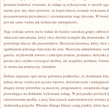
powinna budować wrażenie, że usługi są wykonywane w sposób zgod
istotne jest, aby mieć pewność, że kopia klucza zostanie wykonana d
poszanowaniem prywatności i zrozumieniem wagi zlecenia. W branży
jest tak samo ważne jak techniczne umiejętności.
Tego rodzaju serwis może trafiać do bardzo szerokiej grupy odbiorcó
właściciel mieszkania, który chce dorobić komplet dla domownika. Sk
potrzebuje kluczy dla pracowników. Skorzysta kierowca, który chce 
zgubieniem jedynego kluczyka do auta. Skorzysta administrator, oso
garażu, użytkownik roweru z zabezpieczeniem, posiadacz skrzynki po
prostu chce szybko rozwiązać drobny, ale uciążliwy problem. Uniwers
że strona ma praktyczny charakter.
Dobrze napisany opis strony powinien podkreślać, że dorabianie kluc
jednej strony ważna jest ręczna wprawa, doświadczenie i umiejętnoś
drugiej strony potrzebne są maszyny, programatory, urządzenia diagn
pozwalające na dokładne wykonanie usługi. W przypadku prostych kl
odwzorowanie profilu, a przy kluczykach samochodowych również 
elektroniką pojazdu. Właśnie dlatego klienci cenią punkty, które łącz