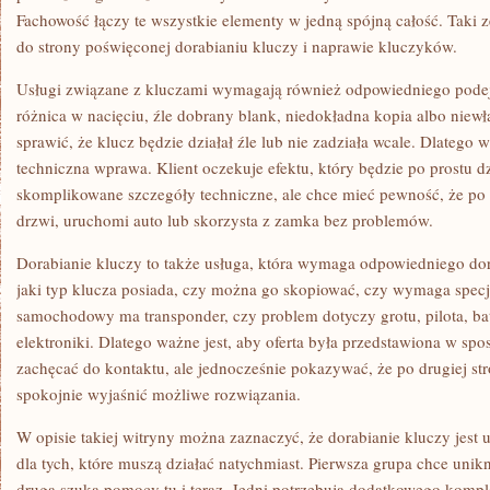
Fachowość łączy te wszystkie elementy w jedną spójną całość. Taki 
do strony poświęconej dorabianiu kluczy i naprawie kluczyków.
Usługi związane z kluczami wymagają również odpowiedniego podejś
różnica w nacięciu, źle dobrany blank, niedokładna kopia albo nie
sprawić, że klucz będzie działał źle lub nie zadziała wcale. Dlatego w
techniczna wprawa. Klient oczekuje efektu, który będzie po prostu dzi
skomplikowane szczegóły techniczne, ale chce mieć pewność, że po
drzwi, uruchomi auto lub skorzysta z zamka bez problemów.
Dorabianie kluczy to także usługa, która wymaga odpowiedniego dor
jaki typ klucza posiada, czy można go skopiować, czy wymaga specj
samochodowy ma transponder, czy problem dotyczy grotu, pilota, ba
elektroniki. Dlatego ważne jest, aby oferta była przedstawiona w sp
zachęcać do kontaktu, ale jednocześnie pokazywać, że po drugiej stron
spokojnie wyjaśnić możliwe rozwiązania.
W opisie takiej witryny można zaznaczyć, że dorabianie kluczy jest 
dla tych, które muszą działać natychmiast. Pierwsza grupa chce uni
druga szuka pomocy tu i teraz. Jedni potrzebują dodatkowego komp