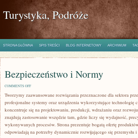
Turystyka, Podróże
STRONA GŁÓWNA
SPIS TREŚCI
BLOG INTERNETOWY
ARCHIWUM
TA
Bezpieczeństwo i Normy
ON
COMMENTS OFF
BEZPIECZEŃSTWO
Tworzymy zaawansowane rozwiązania przeznaczone dla sektora prze
I
NORMY
profesjonalne systemy oraz urządzenia wykorzystujące technologię c
koncentruje się na projektowaniu, produkcji, wdrażaniu oraz rozwoj
znajdują zastosowanie wszędzie tam, gdzie liczy się wydajność, prec
wykonywanych procesów. Strona prezentuje bogatą ofertę produktów, 
odpowiadają na potrzeby dynamicznie rozwijającego się przemysłu i