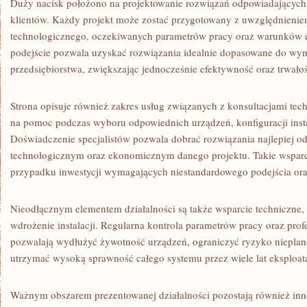
Duży nacisk położono na projektowanie rozwiązań odpowiadającyc
klientów. Każdy projekt może zostać przygotowany z uwzględnienie
technologicznego, oczekiwanych parametrów pracy oraz warunków e
podejście pozwala uzyskać rozwiązania idealnie dopasowane do w
przedsiębiorstwa, zwiększając jednocześnie efektywność oraz trwało
Strona opisuje również zakres usług związanych z konsultacjami tec
na pomoc podczas wyboru odpowiednich urządzeń, konfiguracji insta
Doświadczenie specjalistów pozwala dobrać rozwiązania najlepiej
technologicznym oraz ekonomicznym danego projektu. Takie wsparci
przypadku inwestycji wymagających niestandardowego podejścia or
Nieodłącznym elementem działalności są także wsparcie techniczne, 
wdrożenie instalacji. Regularna kontrola parametrów pracy oraz prof
pozwalają wydłużyć żywotność urządzeń, ograniczyć ryzyko niepla
utrzymać wysoką sprawność całego systemu przez wiele lat eksploat
Ważnym obszarem prezentowanej działalności pozostają również inno