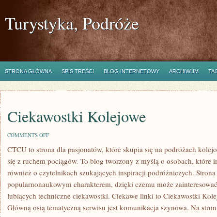
Turystyka, Podróże
STRONA GŁÓWNA
SPIS TREŚCI
BLOG INTERNETOWY
ARCHIWUM
TA
Ciekawostki Kolejowe
ON
COMMENTS OFF
CIEKAWOSTKI
CTCU to strona dla pasjonatów, które skupia się na podróżach kolej
KOLEJOWE
się z ruchem pociągów. To blog tworzony z myślą o osobach, które in
również o czytelnikach szukających inspiracji podróżniczych. Strona
popularnonaukowym charakterem, dzięki czemu może zainteresować
lubiących techniczne ciekawostki. Ciekawe linki to Ciekawostki Kol
Główną osią tematyczną serwisu jest komunikacja szynowa. Na stroni