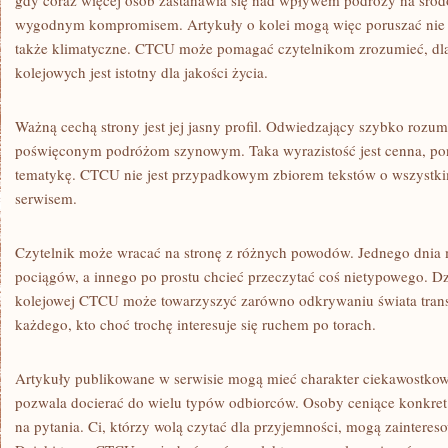
gdy coraz więcej osób zastanawia się nad wpływem podróży na środow
wygodnym kompromisem. Artykuły o kolei mogą więc poruszać nie ty
także klimatyczne. CTCU może pomagać czytelnikom zrozumieć, dl
kolejowych jest istotny dla jakości życia.
Ważną cechą strony jest jej jasny profil. Odwiedzający szybko rozumi
poświęconym podróżom szynowym. Taka wyrazistość jest cenna, po
tematykę. CTCU nie jest przypadkowym zbiorem tekstów o wszystki
serwisem.
Czytelnik może wracać na stronę z różnych powodów. Jednego dnia
pociągów, a innego po prostu chcieć przeczytać coś nietypowego. Dz
kolejowej CTCU może towarzyszyć zarówno odkrywaniu świata transp
każdego, kto choć trochę interesuje się ruchem po torach.
Artykuły publikowane w serwisie mogą mieć charakter ciekawostko
pozwala docierać do wielu typów odbiorców. Osoby ceniące konkret 
na pytania. Ci, którzy wolą czytać dla przyjemności, mogą zaintere