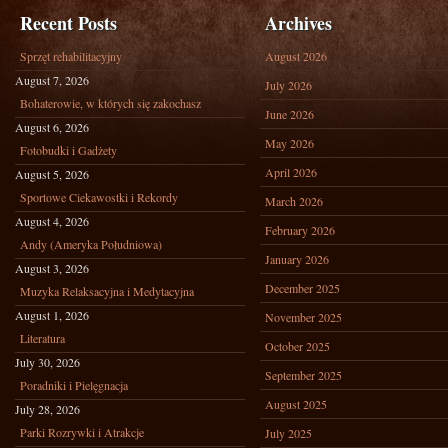
Recent Posts
Archives
Sprzęt rehabilitacyjny
August 2026
August 7, 2026
July 2026
Bohaterowie, w których się zakochasz
June 2026
August 6, 2026
May 2026
Fotobudki i Gadżety
April 2026
August 5, 2026
Sportowe Ciekawostki i Rekordy
March 2026
August 4, 2026
February 2026
Andy (Ameryka Południowa)
January 2026
August 3, 2026
December 2025
Muzyka Relaksacyjna i Medytacyjna
August 1, 2026
November 2025
Literatura
October 2025
July 30, 2026
September 2025
Poradniki i Pielęgnacja
August 2025
July 28, 2026
Parki Rozrywki i Atrakcje
July 2025