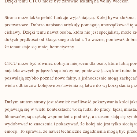
Dzięki temu CTCU może być zarówno lekturą na wolny wieczór.
Strona może także pełnić funkcję wyjaśniającą. Kolej bywa złożona
przewozowe. Dobrze napisane artykuły pomagają uporządkować tę wi
ciekawy. Dzięki temu nawet osoba, która nie jest specjalistą, może z
dużych prędkości od klasycznego składu. To ważne, ponieważ dobra
że temat staje się mniej hermetyczny.
CTCU może być również dobrym miejscem dla osób, które lubią poró
najciekawszych połączeń są atrakcyjne, ponieważ łączą konkretne inf
pozwalają szybko poznać nowe fakty, a jednocześnie mogą zachęcać 
wielu odbiorców kolejowe zestawienia są łatwe do wykorzystania pr
Dużym atutem strony jest również możliwość pokazywania kolei jako
pojawiają się w wielu kontekstach: wożą ludzi do pracy, łączą miasta
filmowców, są częścią wspomnień z podróży, a czasem stają się s
wydobywać te znaczenia i pokazywać, że kolej nie jest tylko siecią 
emocji. To sprawia, że nawet techniczne zagadnienia mogą być prze