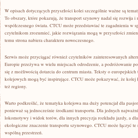
W opisach dotyczących przyszłości kolei szczególnie ważne są temat
To obszary, które pokazują, że transport szynowy nadal się rozwija 
współczesnego świata. CTCU może przedstawiać te zagadnienia w s
czytelnikom zrozumieć, jakie rozwiązania mogą w przyszłości zmie
temu strona nabiera charakteru nowoczesnego.
Serwis może przyciągać również czytelników zainteresowanych alter
Europie przeżywa w wielu miejscach odrodzenie, a podróżowanie poc
się z możliwością dotarcia do centrum miasta. Teksty o europejskich 
kolejowych mogą być inspirujące. CTCU może pokazywać, że kolej łą
też regiony.
Warto podkreślić, że tematyka kolejowa ma duży potencjał dla pasjon
ponieważ są jednocześnie środkami transportu. Dla jednych najważn
lokomotywy i widok torów, dla innych precyzja rozkładu jazdy, a dl
ekologiczne znaczenie transportu szynowego. CTCU może łączyć te r
wspólną przestrzeń.