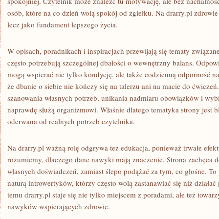
spokojniej. Czytelnik może znaleźć tu motywację, ale bez nachalnoś
osób, które na co dzień wolą spokój od zgiełku. Na drarry.pl zdrowie
lecz jako fundament lepszego życia.
W opisach, poradnikach i inspiracjach przewijają się tematy związane
często potrzebują szczególnej dbałości o wewnętrzny balans. Odpowi
mogą wspierać nie tylko kondycję, ale także codzienną odporność na 
że dbanie o siebie nie kończy się na talerzu ani na macie do ćwiczeń
szanowania własnych potrzeb, unikania nadmiaru obowiązków i wybie
naprawdę służą organizmowi. Właśnie dlatego tematyka strony jest bl
oderwana od realnych potrzeb czytelnika.
Na drarry.pl ważną rolę odgrywa też edukacja, ponieważ trwałe efekt
rozumiemy, dlaczego dane nawyki mają znaczenie. Strona zachęca 
własnych doświadczeń, zamiast ślepo podążać za tym, co głośne. To 
naturą introwertyków, którzy często wolą zastanawiać się niż dział
temu drarry.pl staje się nie tylko miejscem z poradami, ale też towa
nawyków wspierających zdrowie.