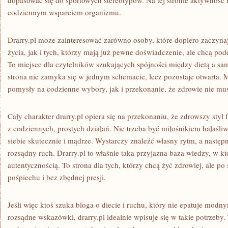
dopasować się do sportowych stereotypów. Na tej stronie aktywność n
codziennym wsparciem organizmu.
Drarry.pl może zainteresować zarówno osoby, które dopiero zaczyna
życia, jak i tych, którzy mają już pewne doświadczenie, ale chcą pode
To miejsce dla czytelników szukających spójności między dietą a s
strona nie zamyka się w jednym schemacie, lecz pozostaje otwarta.
pomysły na codzienne wybory, jak i przekonanie, że zdrowie nie mus
Cały charakter drarry.pl opiera się na przekonaniu, że zdrowszy sty
z codziennych, prostych działań. Nie trzeba być miłośnikiem hałaśl
siebie skutecznie i mądrze. Wystarczy znaleźć własny rytm, a następ
rozsądny ruch. Drarry.pl to właśnie taka przyjazna baza wiedzy, w któ
autentycznością. To strona dla tych, którzy chcą żyć zdrowiej, ale 
pośpiechu i bez zbędnej presji.
Jeśli więc ktoś szuka bloga o diecie i ruchu, który nie epatuje mod
rozsądne wskazówki, drarry.pl idealnie wpisuje się w takie potrzeby.