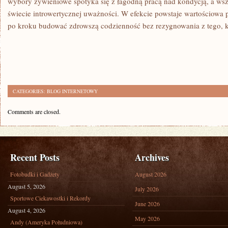
wybory żywieniowe spotyka się z łagodną pracą nad kondycją, a wsz
świecie introwertycznej uważności. W efekcie powstaje wartościowa 
po kroku budować zdrowszą codzienność bez rezygnowania z tego, ki
CATEGORIES:
BLOG INTERNETOWY
Comments are closed.
Recent Posts
Archives
Fotobudki i Gadżety
August 2026
August 5, 2026
July 2026
Sportowe Ciekawostki i Rekordy
June 2026
August 4, 2026
May 2026
Andy (Ameryka Południowa)