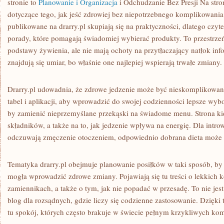
stronie to
Planowanie i Organizacja
i Odchudzanie Bez Presji Na str
dotyczące tego, jak jeść zdrowiej bez niepotrzebnego komplikowania
publikowane na drarry.pl skupiają się na praktyczności, dlatego czyt
porady, które pomagają świadomiej wybierać produkty. To przestrzeń
podstawy żywienia, ale nie mają ochoty na przytłaczający natłok in
znajdują się umiar, bo właśnie one najlepiej wspierają trwałe zmiany.
Drarry.pl udowadnia, że zdrowe jedzenie może być nieskomplikowane
tabel i aplikacji, aby wprowadzić do swojej codzienności lepsze wy
by zamienić nieprzemyślane przekąski na świadome menu. Strona ki
składników, a także na to, jak jedzenie wpływa na energię. Dla intr
odczuwają zmęczenie otoczeniem, odpowiednio dobrana dieta może s
Tematyka drarry.pl obejmuje planowanie posiłków w taki sposób, by
mogła wprowadzić zdrowe zmiany. Pojawiają się tu treści o lekkich k
zamiennikach, a także o tym, jak nie popadać w przesadę. To nie jes
blog dla rozsądnych, gdzie liczy się codzienne zastosowanie. Dzięki
tu spokój, których często brakuje w świecie pełnym krzykliwych ko