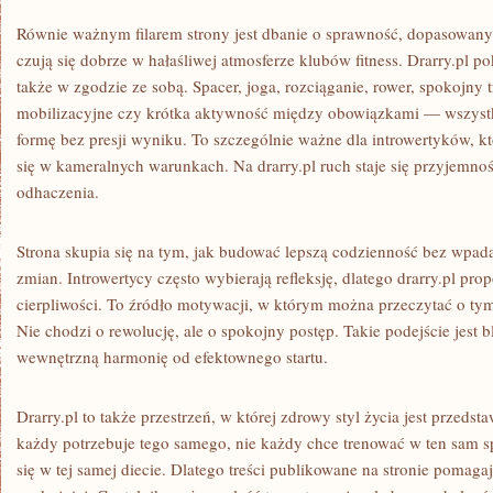
Równie ważnym filarem strony jest dbanie o sprawność, dopasowany 
czują się dobrze w hałaśliwej atmosferze klubów fitness. Drarry.pl p
także w zgodzie ze sobą. Spacer, joga, rozciąganie, rower, spokojny
mobilizacyjne czy krótka aktywność między obowiązkami — wszyst
formę bez presji wyniku. To szczególnie ważne dla introwertyków, kt
się w kameralnych warunkach. Na drarry.pl ruch staje się przyjemno
odhaczenia.
Strona skupia się na tym, jak budować lepszą codzienność bez wpad
zmian. Introwertycy często wybierają refleksję, dlatego drarry.pl pro
cierpliwości. To źródło motywacji, w którym można przeczytać o tym,
Nie chodzi o rewolucję, ale o spokojny postęp. Takie podejście jest 
wewnętrzną harmonię od efektownego startu.
Drarry.pl to także przestrzeń, w której zdrowy styl życia jest przedst
każdy potrzebuje tego samego, nie każdy chce trenować w ten sam s
się w tej samej diecie. Dlatego treści publikowane na stronie pomagaj