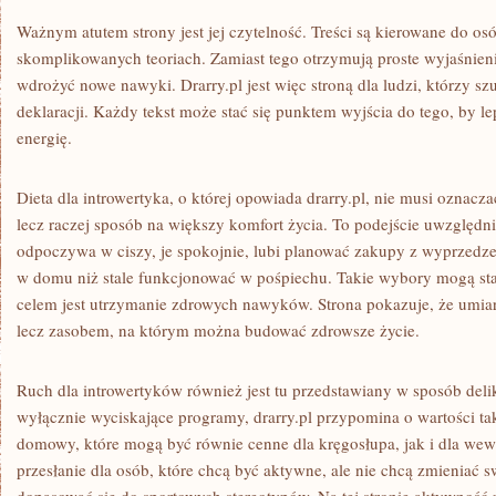
Ważnym atutem strony jest jej czytelność. Treści są kierowane do osó
skomplikowanych teoriach. Zamiast tego otrzymują proste wyjaśnieni
wdrożyć nowe nawyki. Drarry.pl jest więc stroną dla ludzi, którzy sz
deklaracji. Każdy tekst może stać się punktem wyjścia do tego, by l
energię.
Dieta dla introwertyka, o której opowiada drarry.pl, nie musi oznacz
lecz raczej sposób na większy komfort życia. To podejście uwzględnia
odpoczywa w ciszy, je spokojnie, lubi planować zakupy z wyprzedze
w domu niż stale funkcjonować w pośpiechu. Takie wybory mogą st
celem jest utrzymanie zdrowych nawyków. Strona pokazuje, że umia
lecz zasobem, na którym można budować zdrowsze życie.
Ruch dla introwertyków również jest tu przedstawiany w sposób del
wyłącznie wyciskające programy, drarry.pl przypomina o wartości tak
domowy, które mogą być równie cenne dla kręgosłupa, jak i dla we
przesłanie dla osób, które chcą być aktywne, ale nie chcą zmieniać sw