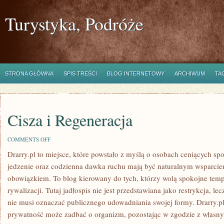
Turystyka, Podróże
STRONA GŁÓWNA
SPIS TREŚCI
BLOG INTERNETOWY
ARCHIWUM
TA
Cisza i Regeneracja
ON
COMMENTS OFF
CISZA
Drarry.pl to miejsce, które powstało z myślą o osobach ceniących sp
I
REGENERACJA
jedzenie oraz codzienna dawka ruchu mają być naturalnym wsparci
obowiązkiem. To blog kierowany do tych, którzy wolą spokojne tem
rywalizacji. Tutaj jadłospis nie jest przedstawiana jako restrykcja, le
nie musi oznaczać publicznego udowadniania swojej formy. Drarry.pl
prywatność może zadbać o organizm, pozostając w zgodzie z własn