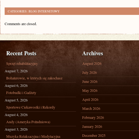
CATEGORIES:
BLOG INTERNETOWY
Comments are closed.
Recent Posts
Archives
Sprzęt rehabilitacyjny
August 2026
August 7, 2026
July 2026
Bohaterowie, w których się zakochasz
June 2026
August 6, 2026
May 2026
Fotobudki i Gadżety
April 2026
August 5, 2026
Sportowe Ciekawostki i Rekordy
March 2026
August 4, 2026
February 2026
Andy (Ameryka Południowa)
January 2026
August 3, 2026
December 2025
Muzyka Relaksacyjna i Medytacyjna