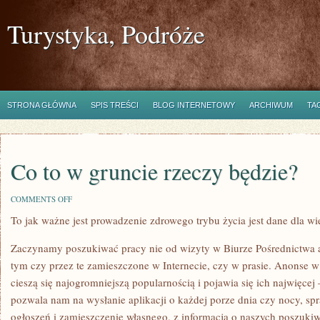
Turystyka, Podróże
STRONA GŁÓWNA
SPIS TREŚCI
BLOG INTERNETOWY
ARCHIWUM
TA
Co to w gruncie rzeczy będzie?
ON
COMMENTS OFF
CO
To jak ważne jest prowadzenie zdrowego trybu życia jest dane dla wi
TO
W
GRUNCIE
Zaczynamy poszukiwać pracy nie od wizyty w Biurze Pośrednictwa a
RZECZY
BĘDZIE?
tym czy przez te zamieszczone w Internecie, czy w prasie. Anonse 
cieszą się najogromniejszą popularnością i pojawia się ich najwięcej 
pozwala nam na wysłanie aplikacji o każdej porze dnia czy nocy, s
ogłoszeń i zamieszczenie własnego, z informacją o naszych poszu