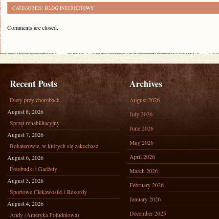
CATEGORIES:
BLOG INTERNETOWY
Comments are closed.
Recent Posts
Archives
Diety przy chorobach
August 2026
August 8, 2026
July 2026
Sprzęt rehabilitacyjny
June 2026
August 7, 2026
May 2026
Bohaterowie, w których się zakochasz
April 2026
August 6, 2026
Fotobudki i Gadżety
March 2026
August 5, 2026
February 2026
Sportowe Ciekawostki i Rekordy
January 2026
August 4, 2026
December 2025
Andy (Ameryka Południowa)