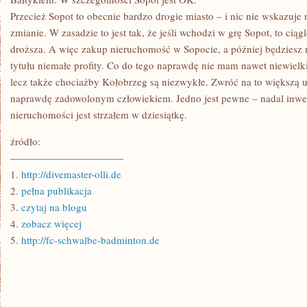
DOMU?
Przecież Sopot to obecnie bardzo drogie miasto – i nic nie wskazuje 
zmianie. W zasadzie to jest tak, że jeśli wchodzi w grę Sopot, to ciąg
droższa. A więc zakup nieruchomość w Sopocie, a później będziesz 
tytułu niemałe profity. Co do tego naprawdę nie mam nawet niewielki
lecz także chociażby Kołobrzeg są niezwykłe. Zwróć na to większą 
naprawdę zadowolonym człowiekiem. Jedno jest pewne – nadal inw
nieruchomości jest strzałem w dziesiątkę.
źródło:
———————————
1.
http://divemaster-olli.de
2.
pełna publikacja
3.
czytaj na blogu
4.
zobacz więcej
5.
http://fc-schwalbe-badminton.de