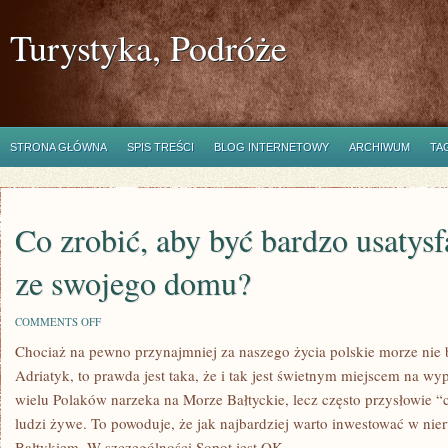
Turystyka, Podróże
STRONA GŁÓWNA
SPIS TREŚCI
BLOG INTERNETOWY
ARCHIWUM
TA
Co zrobić, aby być bardzo usaty
ze swojego domu?
ON
COMMENTS OFF
CO
Chociaż na pewno przynajmniej za naszego życia polskie morze nie b
ZROBIĆ,
ABY
Adriatyk, to prawda jest taka, że i tak jest świetnym miejscem na w
BYĆ
BARDZO
wielu Polaków narzeka na Morze Bałtyckie, lecz często przysłowie 
USATYSFAKCJONOWANYM
ludzi żywe. To powoduje, że jak najbardziej warto inwestować w ni
ZE
SWOJEGO
Bałtykiem. W szczególności Sopot jest OK.