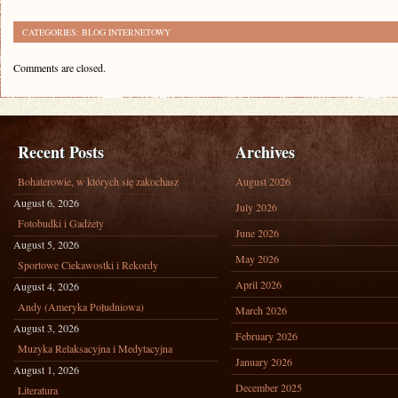
CATEGORIES:
BLOG INTERNETOWY
Comments are closed.
Recent Posts
Archives
Bohaterowie, w których się zakochasz
August 2026
August 6, 2026
July 2026
Fotobudki i Gadżety
June 2026
August 5, 2026
May 2026
Sportowe Ciekawostki i Rekordy
April 2026
August 4, 2026
Andy (Ameryka Południowa)
March 2026
August 3, 2026
February 2026
Muzyka Relaksacyjna i Medytacyjna
January 2026
August 1, 2026
December 2025
Literatura