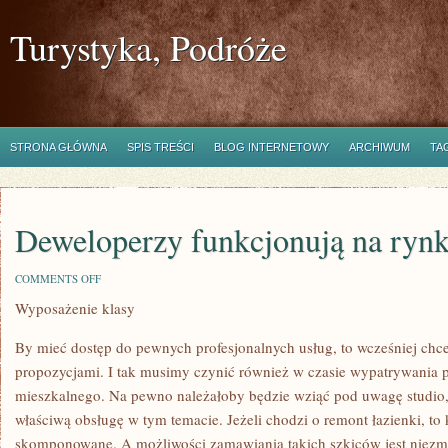
Turystyka, Podróże
STRONA GŁÓWNA
SPIS TREŚCI
BLOG INTERNETOWY
ARCHIWUM
TA
Deweloperzy funkcjonują na ryn
ON
COMMENTS OFF
DEWELOPERZY
Wyposażenie klasy
FUNKCJONUJĄ
NA
RYNKU
By mieć dostęp do pewnych profesjonalnych usług, to wcześniej chc
propozycjami. I tak musimy czynić również w czasie wypatrywania p
mieszkalnego. Na pewno należałoby będzie wziąć pod uwagę studio
właściwą obsługę w tym temacie. Jeżeli chodzi o remont łazienki, to 
skomponowane. A możliwości zamawiania takich szkiców jest niezmi