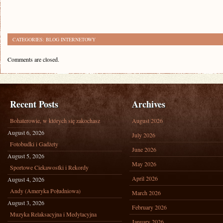
CATEGORIES:
BLOG INTERNETOWY
Comments are closed.
Recent Posts
Archives
Bohaterowie, w których się zakochasz
August 2026
August 6, 2026
July 2026
Fotobudki i Gadżety
June 2026
August 5, 2026
May 2026
Sportowe Ciekawostki i Rekordy
April 2026
August 4, 2026
Andy (Ameryka Południowa)
March 2026
August 3, 2026
February 2026
Muzyka Relaksacyjna i Medytacyjna
January 2026