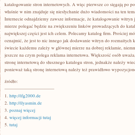
JEDNOSTKA
katalogowanie stron internetowych. A więc pierwsze co sięgają po p
właśnie w nim znajduje się niesłychanie dużo wiadomości na ten tem
Internecie odnajdziemy zawsze informacje, że katalogowanie witryn 
mierze polegać będzie na zwiększeniu linków prowadzących do katal
największej części jest ich celem. Polecamy katalog firm. Prościej m
oznajmić, że jest to nic innego jak dodawanie witryn do rozmaitych 
świecie każdemu zależy w głównej mierze na dobrej reklamie, niemn
jeszcze na czym polega reklama internetowa. Większość osób uważa,
stronę internetową do słusznego katalogu stron, jednakże należy wiedz
ponieważ taką stronę internetową należy też prawidłowo wypozycjo
źródło:
———————————
1.
http://ifg2000.de
2.
http://ilyasmin.de
3.
poznaj więcej
4.
więcej informacji tutaj
5.
tutaj