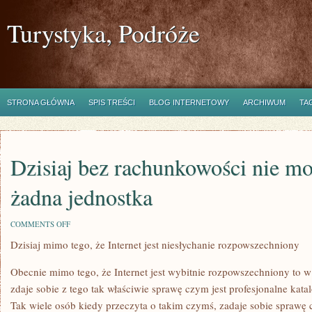
Turystyka, Podróże
STRONA GŁÓWNA
SPIS TREŚCI
BLOG INTERNETOWY
ARCHIWUM
TA
Dzisiaj bez rachunkowości nie mo
żadna jednostka
ON
COMMENTS OFF
DZISIAJ
Dzisiaj mimo tego, że Internet jest niesłychanie rozpowszechniony
BEZ
RACHUNKOWOŚCI
NIE
Obecnie mimo tego, że Internet jest wybitnie rozpowszechniony to 
MOŻE
SIĘ
zdaje sobie z tego tak właściwie sprawę czym jest profesjonalne kata
OBEJŚĆ
Tak wiele osób kiedy przeczyta o takim czymś, zadaje sobie sprawę c
ŻADNA