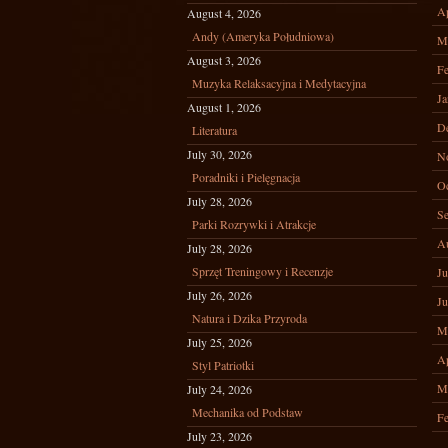
Ap
August 4, 2026
Andy (Ameryka Południowa)
M
August 3, 2026
Fe
Muzyka Relaksacyjna i Medytacyjna
Ja
August 1, 2026
D
Literatura
July 30, 2026
N
Poradniki i Pielęgnacja
Oc
July 28, 2026
Se
Parki Rozrywki i Atrakcje
A
July 28, 2026
Sprzęt Treningowy i Recenzje
Ju
July 26, 2026
Ju
Natura i Dzika Przyroda
M
July 25, 2026
Ap
Styl Patriotki
M
July 24, 2026
Mechanika od Podstaw
Fe
July 23, 2026