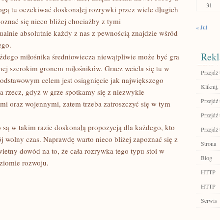
31
 tu oczekiwać doskonałej rozrywki przez wiele długich
oznać się nieco bliżej chociażby z tymi
« Jul
ualnie absolutnie każdy z nas z pewnością znajdzie wśród
ego.
Rekl
ażdego miłośnika średniowiecza niewątpliwie może być gra
nej szerokim gronem miłośników. Gracz wciela się tu w
Przejdź 
podstawowym celem jest osiągnięcie jak największego
Kliknij
ta rzecz, gdyż w grze spotkamy się z niezwykle
Przejdź 
 oraz wojennymi, zatem trzeba zatroszczyć się w tym
Przejdź 
 są w takim razie doskonałą propozycją dla każdego, kto
Przejdź 
j wolny czas. Naprawdę warto nieco bliżej zapoznać się z
Strona
ietny dowód na to, że cała rozrywka tego typu stoi w
Blog
ziomie rozwoju.
HTTP
HTTP
Serwis