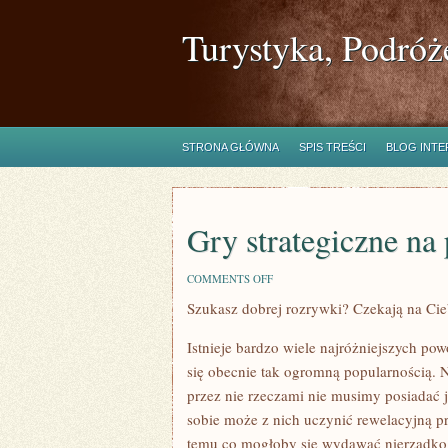
Turystyka, Podróż
STRONA GŁÓWNA
SPIS TREŚCI
BLOG INT
Gry strategiczne na 
ON
COMMENTS OFF
GRY
Szukasz dobrej rozrywki? Czekają na Cie
STRATEGICZNE
NA
PRZEGLĄDARKI
Istnieje bardzo wiele najróżniejszych pow
się obecnie tak ogromną popularnością. 
przez nie rzeczami nie musimy posiadać
sobie może z nich uczynić rewelacyjną p
temu co mogłoby się wydawać nierzadko 