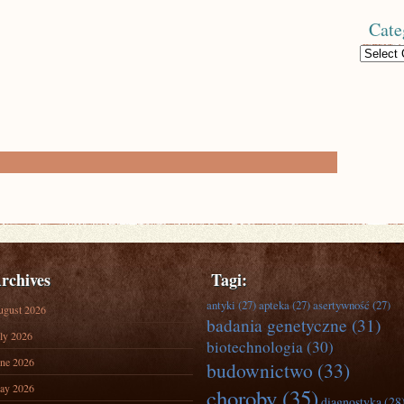
Cate
Categories
rchives
Tagi:
antyki
(27)
apteka
(27)
asertywność
(27)
ugust 2026
badania genetyczne
(31)
ly 2026
biotechnologia
(30)
ne 2026
budownictwo
(33)
ay 2026
choroby
(35)
diagnostyka
(28