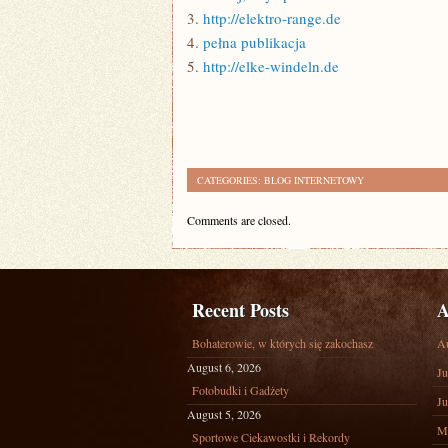
3.
http://elektro-range.de
4.
pełna publikacja
5.
http://elke-windeln.de
CATEGORIES:
BLOG INTERNETOWY
Comments are closed.
Recent Posts
A
Bohaterowie, w których się zakochasz
A
August 6, 2026
Ju
Fotobudki i Gadżety
Ju
August 5, 2026
M
Sportowe Ciekawostki i Rekordy