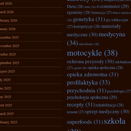
ril 2026
e-commerce
(29)
Dieta
(28)
dom
(26)
arch 2026
egzaminy
(28)
farmacja
(27)
fitness medyc
genetyka
(31)
gry edukacyjne
bruary 2026
(26)
materiały
korepetycje
(28)
(27)
nuary 2026
medycyna
medyczne
(30)
ecember 2025
(34)
mieszkanie
(26)
ovember 2025
motocykle
(38)
tober 2025
ochrona przyrody
(30)
odchudzan
ptember 2025
opieka społeczna
(28)
(27)
ogród
(26)
ugust 2025
opieka zdrowotna
(31)
ly 2025
profilaktyka
(33)
ne 2025
przychodnia
(31)
psychologia
(27
psychologia społeczna
(29)
ay 2025
recepty
(31)
rehabilitacja
(28)
ril 2025
sprzęt medyczny
(30)
remont
(27)
arch 2025
szkoła
superfoods
(31)
bruary 2025