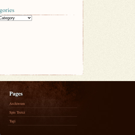
gories
Pages
Archiwum
Spis Treści
Tagi
)