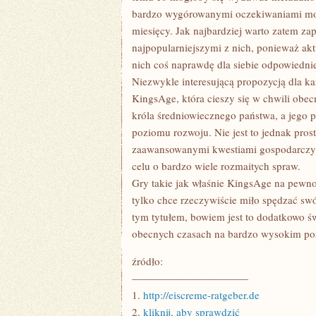
bardzo wygórowanymi oczekiwaniami mogą
miesięcy. Jak najbardziej warto zatem zap
najpopularniejszymi z nich, ponieważ akt
nich coś naprawdę dla siebie odpowiedni
Niezwykle interesującą propozycją dla k
KingsAge, która cieszy się w chwili obec
króla średniowiecznego państwa, a jego 
poziomu rozwoju. Nie jest to jednak pros
zaawansowanymi kwestiami gospodarczymi
celu o bardzo wiele rozmaitych spraw.
Gry takie jak właśnie KingsAge na pewno
tylko chce rzeczywiście miło spędzać swó
tym tytułem, bowiem jest to dodatkowo św
obecnych czasach na bardzo wysokim po
źródło:
———————————
1.
http://eiscreme-ratgeber.de
2.
kliknij, aby sprawdzić