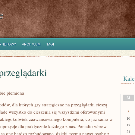
e
ERNETOWY
ARCHIWUM
TAGI
przeglądarki
Kale
bie plemiona!
M
odów, dla których gry strategiczne na przeglądarki cieszą
Nade wszystko do cieszenia się wszystkimi oferowanymi
3
10
 jakiegokolwiek zaawansowanego komputera, co już samo w
17
ropozycję dla praktycznie każdego z nas. Ponadto wbrew
24
są one bardzo rozbudowane, dzięki czemu nawet osoby z