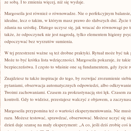
ze sobą. I to zmienia więcej, niż się wydaje.
Margoseila jest również o równowadze. Nie o perfekcyjnym balansie
idealne, lecz o takim, w którym masz prawo do słabszych dni. Życie 
zdania na szóstkę. Dlatego uczysz się, jak wracać do równowagi po
także, że odpoczynek nie jest nagrodą, tylko elementem higieny psy
odpoczywać bez wyrzutów sumienia.
W tej przestrzeni ważne są też drobne praktyki. Rytuał może być tak p
Może to być krótka lista wdzięczności. Margoseila pokazuje, że taki
bezpieczeństwa. I często to właśnie one są fundamentem, gdy życie r
Znajdziesz tu także inspiracje do tego, by rozwijać zrozumienie sieb
pytaniami, obserwacja automatycznych odpowiedzi, albo odkrywanie,
Twoimi zachowaniami. Czasem za prokrastynacją stoi lęk. Czasem za
kontroli. Gdy to widzisz, przestajesz walczyć z objawem, a zaczyna
Margoseila przypomina też o wartości eksperymentowania. Nie musi
razu. Możesz testować, sprawdzać, obserwować. Możesz uczyć się si
dzień daje szansę na mały eksperyment: „A co, jeśli dziś zrobię coś 