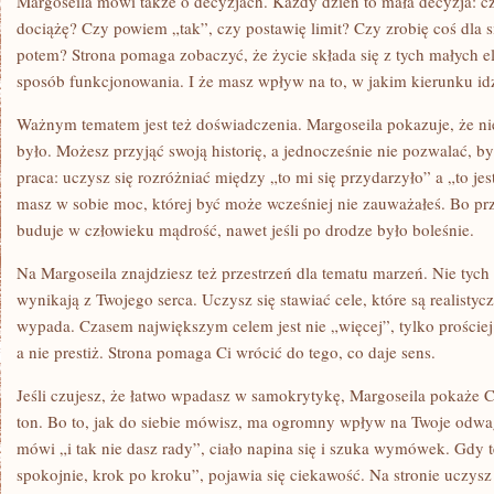
Margoseila mówi także o decyzjach. Każdy dzień to mała decyzja: cz
dociążę? Czy powiem „tak”, czy postawię limit? Czy zrobię coś dla s
potem? Strona pomaga zobaczyć, że życie składa się z tych małych e
sposób funkcjonowania. I że masz wpływ na to, w jakim kierunku idz
Ważnym tematem jest też doświadczenia. Margoseila pokazuje, że nie
było. Możesz przyjąć swoją historię, a jednocześnie nie pozwalać, b
praca: uczysz się rozróżniać między „to mi się przydarzyło” a „to je
masz w sobie moc, której być może wcześniej nie zauważałeś. Bo prz
buduje w człowieku mądrość, nawet jeśli po drodze było boleśnie.
Na Margoseila znajdziesz też przestrzeń dla tematu marzeń. Nie tych 
wynikają z Twojego serca. Uczysz się stawiać cele, które są realistyc
wypada. Czasem największym celem jest nie „więcej”, tylko prościej.
a nie prestiż. Strona pomaga Ci wrócić do tego, co daje sens.
Jeśli czujesz, że łatwo wpadasz w samokrytykę, Margoseila pokaże C
ton. Bo to, jak do siebie mówisz, ma ogromny wpływ na Twoje odw
mówi „i tak nie dasz rady”, ciało napina się i szuka wymówek. Gdy 
spokojnie, krok po kroku”, pojawia się ciekawość. Na stronie uczysz