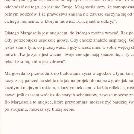
odchodzić od tego, co jest nie Twoje. Margoseila uczy, że samopoznan
pełnym bodźców. I że prawdziwa zmiana nie zawsze zaczyna się od w
cichego momentu, w którym mówisz: „Chcę siebie odkryć”.
Dlatego Margoseila jest miejscem, do którego można wracać. Raz po 
Gdy potrzebujesz uspokoić głowę. Gdy chcesz znaleźć inspirację. Gd
jesteś sam z tym, co przeżywasz. I gdy chcesz mieć w sobie więcej sta
mówi: „Twoje życie jest ważne, Twoje emocje mają znaczenie, a Ty za
relacji z sobą, która jest zdrowa”.
Margoseila to przewodnik do budowania życia w zgodzie z tym, kim j
uczysz się patrzeć na siebie nie jak na projekt do naprawy, ale jak n
każdym kolejnym krokiem, z każdym tekstem, z każdą refleksją, rośn
nawet jeśli czasem wrócisz do starych schematów, zawsze możesz zn
Bo Margoseila to miejsce, które przypomina: możesz żyć bardziej św
po swojemu, możesz żyć bliżej siebie.