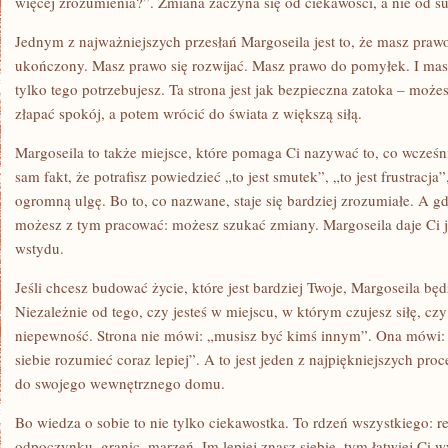
więcej zrozumienia?”. Zmiana zaczyna się od ciekawości, a nie od s
Jednym z najważniejszych przesłań Margoseila jest to, że masz praw
ukończony. Masz prawo się rozwijać. Masz prawo do pomyłek. I mas
tylko tego potrzebujesz. Ta strona jest jak bezpieczna zatoka – może
złapać spokój, a potem wrócić do świata z większą siłą.
Margoseila to także miejsce, które pomaga Ci nazywać to, co wcześ
sam fakt, że potrafisz powiedzieć „to jest smutek”, „to jest frustracja”
ogromną ulgę. Bo to, co nazwane, staje się bardziej zrozumiałe. A gd
możesz z tym pracować: możesz szukać zmiany. Margoseila daje Ci 
wstydu.
Jeśli chcesz budować życie, które jest bardziej Twoje, Margoseila b
Niezależnie od tego, czy jesteś w miejscu, w którym czujesz siłę, cz
niepewność. Strona nie mówi: „musisz być kimś innym”. Ona mówi:
siebie rozumieć coraz lepiej”. A to jest jeden z najpiękniejszych pr
do swojego wewnętrznego domu.
Bo wiedza o sobie to nie tylko ciekawostka. To rdzeń wszystkiego: rel
odpoczynku, granic, marzeń. Im lepiej znasz siebie, tym łatwiej Ci wy