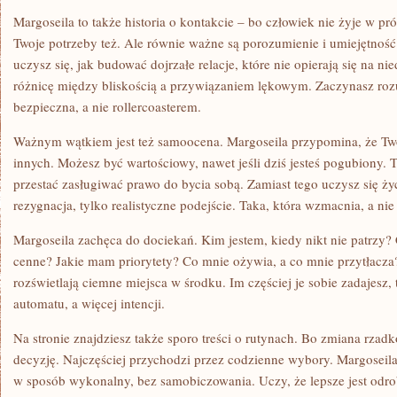
Margoseila to także historia o kontakcie – bo człowiek nie żyje w pr
Twoje potrzeby też. Ale równie ważne są porozumienie i umiejętność
uczysz się, jak budować dojrzałe relacje, które nie opierają się na 
różnicę między bliskością a przywiązaniem lękowym. Zaczynasz roz
bezpieczna, a nie rollercoasterem.
Ważnym wątkiem jest też samoocena. Margoseila przypomina, że Two
innych. Możesz być wartościowy, nawet jeśli dziś jesteś pogubiony.
przestać zasługiwać prawo do bycia sobą. Zamiast tego uczysz się życz
rezygnacja, tylko realistyczne podejście. Taka, która wzmacnia, a nie 
Margoseila zachęca do dociekań. Kim jestem, kiedy nikt nie patrzy?
cenne? Jakie mam priorytety? Co mnie ożywia, a co mnie przytłacza? T
rozświetlają ciemne miejsca w środku. Im częściej je sobie zadajesz
automatu, a więcej intencji.
Na stronie znajdziesz także sporo treści o rutynach. Bo zmiana rzad
decyzję. Najczęściej przychodzi przez codzienne wybory. Margoseil
w sposób wykonalny, bez samobiczowania. Uczy, że lepsze jest odrob