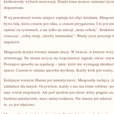
krótkotrwały wybuch motywacji. Dzięki temu możesz zmieniać życie 
dopasowane.
W tej przestrzeni ważne miejsce zajmuje też chęć działania. Margose
bywa falą, która czasem jest silna, a czasem przygaszona. I to jest n
opierać na systemach, a nie tylko na emocji „mam ochotę”. Struktur
oznaczać: „robię swoje, choćby minimalnie”. Wtedy życie przestaje
impulsów.
Margoseila dotyka również tematu stresu. W świecie, w którym wszys
równowagę. Na stronie uczysz się rozpoznawać sygnały stresu: sztywn
Poznajesz sposoby na regulację – takie, które nie wymagają idealny
spacer. Czasem to zmiana sposobu myślenia. Każdy krok jest ważny, 
Kolejnym ważnym filarem jest autentyczność. Margoseila zachęca, że
zakładasz dla innych. Oczywiście, każdy z nas ma różne odsłony: je
inny wśród znajomych. Ale pod spodem jest rdzeń, który pragnie szc
bardziej autentycznie, masz mniej rozdarcia. Nie musisz już udawać
to, co jest właściwe.