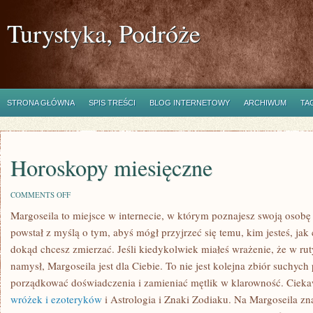
Turystyka, Podróże
STRONA GŁÓWNA
SPIS TREŚCI
BLOG INTERNETOWY
ARCHIWUM
TA
Horoskopy miesięczne
ON
COMMENTS OFF
HOROSKOPY
Margoseila to miejsce w internecie, w którym poznajesz swoją osobę 
MIESIĘCZNE
powstał z myślą o tym, abyś mógł przyjrzeć się temu, kim jesteś, jak 
dokąd chcesz zmierzać. Jeśli kiedykolwiek miałeś wrażenie, że w rut
namysł, Margoseila jest dla Ciebie. To nie jest kolejna zbiór suchyc
porządkować doświadczenia i zamieniać mętlik w klarowność. Cieka
wróżek i ezoteryków
i Astrologia i Znaki Zodiaku. Na Margoseila zn