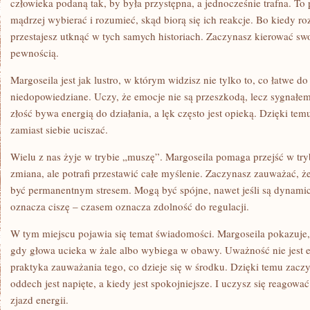
człowieka podaną tak, by była przystępna, a jednocześnie trafna. To 
mądrzej wybierać i rozumieć, skąd biorą się ich reakcje. Bo kiedy 
przestajesz utknąć w tych samych historiach. Zaczynasz kierować s
pewnością.
Margoseila jest jak lustro, w którym widzisz nie tylko to, co łatwe do
niedopowiedziane. Uczy, że emocje nie są przeszkodą, lecz sygnałe
złość bywa energią do działania, a lęk często jest opieką. Dzięki tem
zamiast siebie uciszać.
Wielu z nas żyje w trybie „muszę”. Margoseila pomaga przejść w try
zmiana, ale potrafi przestawić całe myślenie. Zaczynasz zauważać, 
być permanentnym stresem. Mogą być spójne, nawet jeśli są dynami
oznacza ciszę – czasem oznacza zdolność do regulacji.
W tym miejscu pojawia się temat świadomości. Margoseila pokazuje, 
gdy głowa ucieka w żale albo wybiega w obawy. Uważność nie jest 
praktyka zauważania tego, co dzieje się w środku. Dzięki temu zac
oddech jest napięte, a kiedy jest spokojniejsze. I uczysz się reagowa
zjazd energii.