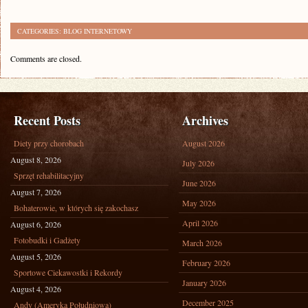
CATEGORIES:
BLOG INTERNETOWY
Comments are closed.
Recent Posts
Archives
Diety przy chorobach
August 2026
August 8, 2026
July 2026
Sprzęt rehabilitacyjny
June 2026
August 7, 2026
May 2026
Bohaterowie, w których się zakochasz
April 2026
August 6, 2026
Fotobudki i Gadżety
March 2026
August 5, 2026
February 2026
Sportowe Ciekawostki i Rekordy
January 2026
August 4, 2026
December 2025
Andy (Ameryka Południowa)