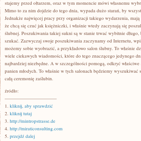
ZDAJE
stajemy przed ołtarzem, oraz w tym momencie mówi własnemu wybrak
SOBIE
Mimo to za nim dojdzie do tego dnia, wypada dużo starań, by wszy
SPRAWĘ
Z
Jednakże najwięcej pracy przy organizacji takiego wydarzenia, maj
TEGO,
że chcą się czuć jak księżniczki, i właśnie wtedy zaczynają się posz
KAŻDA
SUKNIA
ślubnej. Poszukiwania takiej sukni są w stanie trwać wybitnie długo
NIE
WAŻNA,
szukać. Zazwyczaj swoje poszukiwania zaczynamy od Internetu, wpisu
JAKA
możemy sobie wyobrazić, a przykładowo salon ślubny. To właśnie dz
POSIADA
WŁASNY
wiele ciekawych wiadomości, które do tego znaczącego jedynego dn
FASON
najbardziej niezbędne. A w szczególności pomogą, odkryć właściwe 
panien młodych. To właśnie w tych salonach będziemy wyszukiwać 
całą ceremonię zaślubin.
źródło:
———————————
1.
kliknij, aby sprawdzić
2.
kliknij tutaj
3.
http://mintropstrasse.de
4.
http://miraticonsulting.com
5.
przejdź dalej