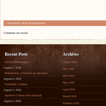
CATEGORIES:
BLOG INTERNETOWY
Comments are closed.
Recent Posts
Archives
Sprzęt rehabilitacyjny
August 2026
August 7, 2026
July 2026
Bohaterowie, w których się zakochasz
June 2026
August 6, 2026
May 2026
Fotobudki i Gadżety
April 2026
August 5, 2026
Sportowe Ciekawostki i Rekordy
March 2026
August 4, 2026
February 2026