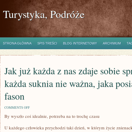
Turystyka, Podróże
STRONA GŁÓWNA
SPIS TREŚCI
BLOG INTERNETOWY
ARCHIWUM
TA
Jak już każda z nas zdaje sobie sp
każda suknia nie ważna, jaka pos
fason
ON
COMMENTS OFF
JAK
By wyszło coś idealnie, potrzeba na to trochę czasu
JUŻ
KAŻDA
Z
U każdego człowieka przychodzi taki dzień, w którym życie znienac
NAS